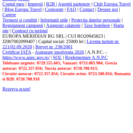
Contul meu
|
Impresii
|
B2B |
Agentii partenere
|
Club Europa Travel
|
Blog Europa Travel
|
Corporate
|
FAQ
|
Contact
|
Despre noi
|
Cariere
Termeni si conditii
|
Informatii utile
|
Protectia datelor personale
|
Regulament campanii
|
Asigurari calatorie
|
Taxe hoteliere
|
Harta
site
|
Contract cu turistul
EUROPA MERIDIAN RG SRL
|
CUI RO20945823
|
J2007002099407
|
Capital social: 25000 lei
|
Licenta turism nr.
221/02.09.2020
|
Brevet nr. 238/2001
Certificat IATA
-
Asigurare insolventa 2026
|
A.N.P.C.
-
https://www.anpc.gov.ro/
|
SOL
|
Reglementare A.N.P.C
Telefoane urgente: 0729.555.665; Vanzari: 0733.083.984; Grecia
autocar: 0722.357.056; Turcia autocar: 0720.700.913;
Circuite autocar: 0722.357.054; Circuite avion: 0723.500.034; Romania
si B2B: 0720.700.918
Rezerva acum!