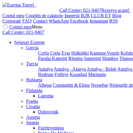
Call Center:
021-9407
Rezerva acum!
Contul meu
Conditii de calatorie
Impresii
B2B
CLUB ET
Blog
Corporate
FAQ
Contact
WhatsApp
Facebook
Instagram
RSS
Contul meu
Menu
Call Center:
021-9407
Sejururi Externe
Grecia
Corfu
Creta
Evia
Halkidiki
Kamena Vourla
Kefalo
Paralia Katerini
Rhodos
Santorini
Skiathos
Thasso
Turcia
Antalya
Antalya - Alanya
Antalya - Belek
Antalya
Bodrum
Fethiye
Kusadasi
Marmaris
Bulgaria
Albena
Constantin & Elena
Nessebar
Nisipurile d
Finlanda
Laponia
Franta
Croatia
Dubrovnik
Austria
Spania
Fuerteventura