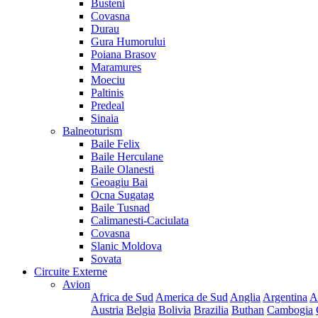
Busteni
Covasna
Durau
Gura Humorului
Poiana Brasov
Maramures
Moeciu
Paltinis
Predeal
Sinaia
Balneoturism
Baile Felix
Baile Herculane
Baile Olanesti
Geoagiu Bai
Ocna Sugatag
Baile Tusnad
Calimanesti-Caciulata
Covasna
Slanic Moldova
Sovata
Circuite Externe
Avion
Africa de Sud
America de Sud
Anglia
Argentina
A
Austria
Belgia
Bolivia
Brazilia
Buthan
Cambogia