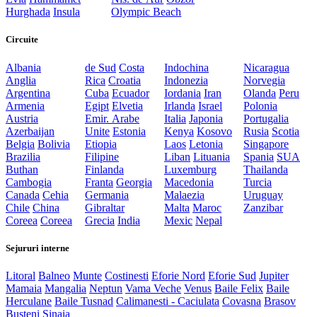
Hurghada
Insula
Olympic Beach
Circuite
Albania
de Sud
Costa
Indochina
Nicaragua
Anglia
Rica
Croatia
Indonezia
Norvegia
Argentina
Cuba
Ecuador
Iordania
Iran
Olanda
Peru
Armenia
Egipt
Elvetia
Irlanda
Israel
Polonia
Austria
Emir. Arabe
Italia
Japonia
Portugalia
Azerbaijan
Unite
Estonia
Kenya
Kosovo
Rusia
Scotia
Belgia
Bolivia
Etiopia
Laos
Letonia
Singapore
Brazilia
Filipine
Liban
Lituania
Spania
SUA
Buthan
Finlanda
Luxemburg
Thailanda
Cambogia
Franta
Georgia
Macedonia
Turcia
Canada
Cehia
Germania
Malaezia
Uruguay
Chile
China
Gibraltar
Malta
Maroc
Zanzibar
Coreea
Coreea
Grecia
India
Mexic
Nepal
Sejururi interne
Litoral
Balneo
Munte
Costinesti
Eforie Nord
Eforie Sud
Jupiter
Mamaia
Mangalia
Neptun
Vama Veche
Venus
Baile Felix
Baile
Herculane
Baile Tusnad
Calimanesti - Caciulata
Covasna
Brasov
Busteni
Sinaia