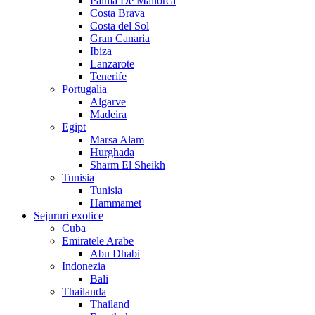
Palma De Mallorca
Costa Brava
Costa del Sol
Gran Canaria
Ibiza
Lanzarote
Tenerife
Portugalia
Algarve
Madeira
Egipt
Marsa Alam
Hurghada
Sharm El Sheikh
Tunisia
Tunisia
Hammamet
Sejururi exotice
Cuba
Emiratele Arabe
Abu Dhabi
Indonezia
Bali
Thailanda
Thailand