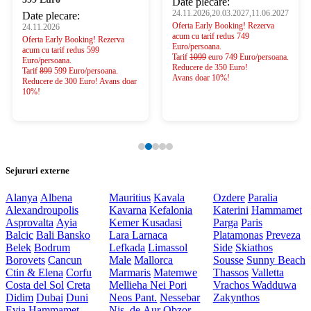
Date plecare:
24.11.2026,20.03.2027,11.06.2027
Date plecare:
Oferta Early Booking! Rezerva
24.11.2026
acum cu tarif redus 749
Oferta Early Booking! Rezerva
Euro/persoana.
acum cu tarif redus 599
Tarif
1099
euro 749 Euro/persoana.
Euro/persoana.
Reducere de 350 Euro!
Tarif
899
599 Euro/persoana.
Avans doar 10%!
Reducere de 300 Euro! Avans doar
10%!
Sejururi externe
Alanya
Albena
Mauritius
Kavala
Ozdere
Paralia
Alexandroupolis
Kavarna
Kefalonia
Katerini
Hammamet
Asprovalta
Ayia
Kemer
Kusadasi
Parga
Paris
Balcic
Bali
Bansko
Lara
Larnaca
Platamonas
Preveza
Belek
Bodrum
Lefkada
Limassol
Side
Skiathos
Borovets
Cancun
Male
Mallorca
Sousse
Sunny Beach
Ctin & Elena
Corfu
Marmaris
Matemwe
Thassos
Valletta
Costa del Sol
Creta
Mellieha
Nei Pori
Vrachos
Wadduwa
Didim
Dubai
Duni
Neos Pant.
Nessebar
Zakynthos
Evia
Hammamet
Nis. de Aur
Obzor