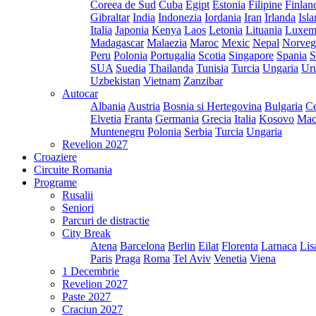
Coreea de Sud
Cuba
Egipt
Estonia
Filipine
Finlan
Gibraltar
India
Indonezia
Iordania
Iran
Irlanda
Isl
Italia
Japonia
Kenya
Laos
Letonia
Lituania
Luxem
Madagascar
Malaezia
Maroc
Mexic
Nepal
Norveg
Peru
Polonia
Portugalia
Scotia
Singapore
Spania
S
SUA
Suedia
Thailanda
Tunisia
Turcia
Ungaria
Ur
Uzbekistan
Vietnam
Zanzibar
Autocar
Albania
Austria
Bosnia si Hertegovina
Bulgaria
Ce
Elvetia
Franta
Germania
Grecia
Italia
Kosovo
Mac
Muntenegru
Polonia
Serbia
Turcia
Ungaria
Revelion 2027
Croaziere
Circuite Romania
Programe
Rusalii
Seniori
Parcuri de distractie
City Break
Atena
Barcelona
Berlin
Eilat
Florenta
Larnaca
Lis
Paris
Praga
Roma
Tel Aviv
Venetia
Viena
1 Decembrie
Revelion 2027
Paste 2027
Craciun 2027