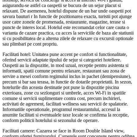
asigurandu-se astfel ca oaspetii se bucura de un sejur placut si
relaxant. De asemenea, hotelul dispune de un bar unde oaspetii pot
savura bauturi r In functie de pozitionarea exacta, turistii pot ajunge
usor catre zonele de promenada, restaurante, magazine, terase si
puncte de interes local. Hotelul este recomandat celor care cauta o
varianta de cazare practica, cu acces la serviciile de baza ale statiunii
si cu posibilitatea de a alterna zilele de relaxare cu excursii optionale
sau plimbari pe cont propriu.
Facilitati hotel: Unitatea pune accent pe confort si functionalitate,
oferind servicii adaptate tipului de sejur si categoriei hoteliere.
Oaspetii au la dispozitie, in mod uzual, receptie pentru asistenta si
informatii, spatii comune pentru relaxare, restaurant sau zona de
servire a mesei conform regimului inclus in pachet (demipensiune),
precum si bar sau terasa, in functie de dotarile proprietatii. In sezon,
hotelurile din aceasta destinatie pot pune la dispozitie piscina
exterioara, zone cu sezlonguri si umbrele, acces Wi-Fi in spatiile
comune si servicii suplimentare contra cost, precum inchirieri,
activitati de agrement, facilitati wellness sau servicii de spalatorie.
Informatiile operationale, programul restaurantului, accesul la
anumite facilitati si eventualele taxe locale se confirma la receptie,
conform politicii hotelului si sezonului de operare.
Facilitati camere: Cazarea se face in Room Double Island view,
conform ofertei furnizorului. Camerele sunt concepute pentru odihna