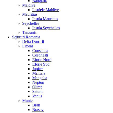
Bangkok
Maldive
Insulele Maldive
Mauritius
Insula Mauritius
Seychelles
Insula Seychelles
Tanzania
Sejururi Romania
Delta Dunarii
Litoral
Constanta
Costinesti
Eforie Nord
Eforie Sud
Jupiter
Mamaia
Mangalia
Neptun
Olimp
Saturn
Venus
Munte
Bran
Brasov