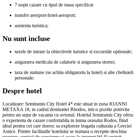
7 nopti cazare cu tipul de masa specificat
transfer aeroport-hotel-aeroport;
asistenta turistica;
Nu sunt incluse
taxele de intrare la obiectivele turistice si excursiile optionale;
asigurarea medicala de calatorie si asigurarea storno;
taxa de statiune (se achita obligatoriu la hotel) si alte cheltuieli
personale;
Despre hotel
Localizare: Semiramis City Hotel 4* este situat in zona IOANNI
METAXA 18, in cadrul destinatiei Rhodos, intr-o pozitie potrivita
pentru un sejur de vacanta cu avionul. Hotelul Semiramis City ofera
o experienta de cazare confortabila in inima orasului Rodos, fiind
ideal pentru cei care doresc sa exploreze bogatia culturala a Greciei
Antice. Printre facilitatile hotelului se numara o receptie deschisa
nonstop, servicii de concierge si acces la internet Wi-Fi gratuit,