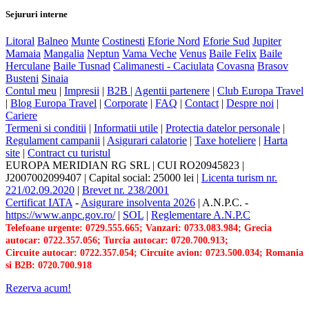
Sejururi interne
Litoral
Balneo
Munte
Costinesti
Eforie Nord
Eforie Sud
Jupiter
Mamaia
Mangalia
Neptun
Vama Veche
Venus
Baile Felix
Baile
Herculane
Baile Tusnad
Calimanesti - Caciulata
Covasna
Brasov
Busteni
Sinaia
Contul meu
|
Impresii
|
B2B |
Agentii partenere
|
Club Europa Travel
|
Blog Europa Travel
|
Corporate
|
FAQ
|
Contact
|
Despre noi
|
Cariere
Termeni si conditii
|
Informatii utile
|
Protectia datelor personale
|
Regulament campanii
|
Asigurari calatorie
|
Taxe hoteliere
|
Harta
site
|
Contract cu turistul
EUROPA MERIDIAN RG SRL
|
CUI RO20945823
|
J2007002099407
|
Capital social: 25000 lei
|
Licenta turism nr.
221/02.09.2020
|
Brevet nr. 238/2001
Certificat IATA
-
Asigurare insolventa 2026
|
A.N.P.C.
-
https://www.anpc.gov.ro/
|
SOL
|
Reglementare A.N.P.C
Telefoane urgente: 0729.555.665; Vanzari: 0733.083.984; Grecia
autocar: 0722.357.056; Turcia autocar: 0720.700.913;
Circuite autocar: 0722.357.054; Circuite avion: 0723.500.034; Romania
si B2B: 0720.700.918
Rezerva acum!