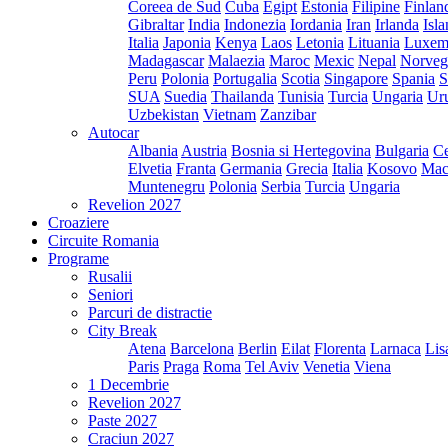
Coreea de Sud
Cuba
Egipt
Estonia
Filipine
Finlan
Gibraltar
India
Indonezia
Iordania
Iran
Irlanda
Isl
Italia
Japonia
Kenya
Laos
Letonia
Lituania
Luxem
Madagascar
Malaezia
Maroc
Mexic
Nepal
Norveg
Peru
Polonia
Portugalia
Scotia
Singapore
Spania
S
SUA
Suedia
Thailanda
Tunisia
Turcia
Ungaria
Ur
Uzbekistan
Vietnam
Zanzibar
Autocar
Albania
Austria
Bosnia si Hertegovina
Bulgaria
Ce
Elvetia
Franta
Germania
Grecia
Italia
Kosovo
Mac
Muntenegru
Polonia
Serbia
Turcia
Ungaria
Revelion 2027
Croaziere
Circuite Romania
Programe
Rusalii
Seniori
Parcuri de distractie
City Break
Atena
Barcelona
Berlin
Eilat
Florenta
Larnaca
Lis
Paris
Praga
Roma
Tel Aviv
Venetia
Viena
1 Decembrie
Revelion 2027
Paste 2027
Craciun 2027