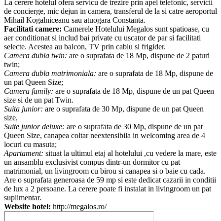
La cerere hotelul ofera servicu de trezire prin apel telefonic, servicii
de concierge, mic dejun in camera, transferul de la si catre aeroportul
Mihail Kogalniceanu sau atuogara Constanta.
Facilitati camere:
Camerele Hotelului Megalos sunt spatioase, cu
aer conditionat si includ bai private cu uscator de par si facilitati
selecte. Acestea au balcon, TV prin cablu si frigider.
Camera dubla twin:
are o suprafata de 18 Mp, dispune de 2 paturi
twin;
Camera dubla matrimoniala:
are o suprafata de 18 Mp, dispune de
un pat Queen Size;
Camera family:
are o suprafata de 18 Mp, dispune de un pat Queen
size si de un pat Twin.
Suita junior:
are o suprafata de 30 Mp, dispune de un pat Queen
size,
Suite junior deluxe:
are o suprafata de 30 Mp, dispune de un pat
Queen Size, canapea coltar neextensibila in welcoming area de 4
locuri cu masuta;
Apartament:
situat la ultimul etaj al hotelului ,cu vedere la mare, este
un ansamblu exclusivist compus dintr-un dormitor cu pat
matrimonial, un livingroom cu birou si canapea si o baie cu cada.
Are o suprafata generoasa de 59 mp si este dedicat cazarii in conditii
de lux a 2 persoane. La cerere poate fi instalat in livingroom un pat
suplimentar.
Website hotel:
http://megalos.ro/