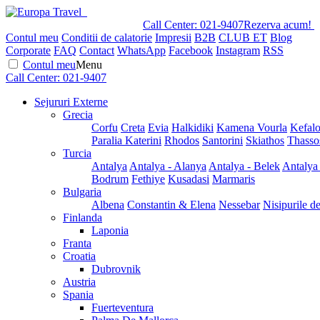
Call Center:
021-9407
Rezerva acum!
Contul meu
Conditii de calatorie
Impresii
B2B
CLUB ET
Blog
Corporate
FAQ
Contact
WhatsApp
Facebook
Instagram
RSS
Contul meu
Menu
Call Center:
021-9407
Sejururi Externe
Grecia
Corfu
Creta
Evia
Halkidiki
Kamena Vourla
Kefalo
Paralia Katerini
Rhodos
Santorini
Skiathos
Thasso
Turcia
Antalya
Antalya - Alanya
Antalya - Belek
Antalya
Bodrum
Fethiye
Kusadasi
Marmaris
Bulgaria
Albena
Constantin & Elena
Nessebar
Nisipurile d
Finlanda
Laponia
Franta
Croatia
Dubrovnik
Austria
Spania
Fuerteventura