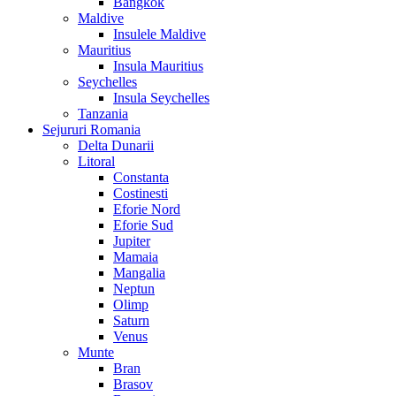
Bangkok
Maldive
Insulele Maldive
Mauritius
Insula Mauritius
Seychelles
Insula Seychelles
Tanzania
Sejururi Romania
Delta Dunarii
Litoral
Constanta
Costinesti
Eforie Nord
Eforie Sud
Jupiter
Mamaia
Mangalia
Neptun
Olimp
Saturn
Venus
Munte
Bran
Brasov