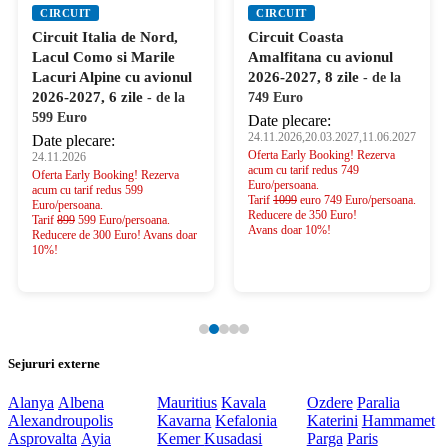
CIRCUIT
CIRCUIT
Circuit Italia de Nord,
Circuit Coasta
Lacul Como si Marile
Amalfitana cu avionul
Lacuri Alpine cu avionul
2026-2027, 8 zile
- de la
2026-2027, 6 zile
- de la
749 Euro
599 Euro
Date plecare:
24.11.2026,20.03.2027,11.06.2027
Date plecare:
Oferta Early Booking! Rezerva
24.11.2026
acum cu tarif redus 749
Oferta Early Booking! Rezerva
Euro/persoana.
acum cu tarif redus 599
Tarif
1099
euro 749 Euro/persoana.
Euro/persoana.
Reducere de 350 Euro!
Tarif
899
599 Euro/persoana.
Avans doar 10%!
Reducere de 300 Euro! Avans doar
10%!
Sejururi externe
Alanya
Albena
Mauritius
Kavala
Ozdere
Paralia
Alexandroupolis
Kavarna
Kefalonia
Katerini
Hammamet
Asprovalta
Ayia
Kemer
Kusadasi
Parga
Paris