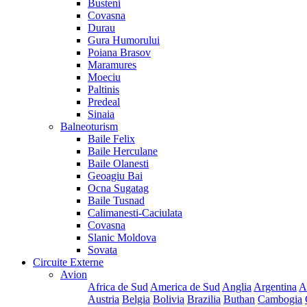
Busteni
Covasna
Durau
Gura Humorului
Poiana Brasov
Maramures
Moeciu
Paltinis
Predeal
Sinaia
Balneoturism
Baile Felix
Baile Herculane
Baile Olanesti
Geoagiu Bai
Ocna Sugatag
Baile Tusnad
Calimanesti-Caciulata
Covasna
Slanic Moldova
Sovata
Circuite Externe
Avion
Africa de Sud
America de Sud
Anglia
Argentina
A
Austria
Belgia
Bolivia
Brazilia
Buthan
Cambogia