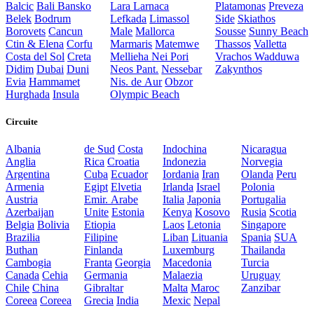
Balcic
Bali
Bansko
Lara
Larnaca
Platamonas
Preveza
Belek
Bodrum
Lefkada
Limassol
Side
Skiathos
Borovets
Cancun
Male
Mallorca
Sousse
Sunny Beach
Ctin & Elena
Corfu
Marmaris
Matemwe
Thassos
Valletta
Costa del Sol
Creta
Mellieha
Nei Pori
Vrachos
Wadduwa
Didim
Dubai
Duni
Neos Pant.
Nessebar
Zakynthos
Evia
Hammamet
Nis. de Aur
Obzor
Hurghada
Insula
Olympic Beach
Circuite
Albania
de Sud
Costa
Indochina
Nicaragua
Anglia
Rica
Croatia
Indonezia
Norvegia
Argentina
Cuba
Ecuador
Iordania
Iran
Olanda
Peru
Armenia
Egipt
Elvetia
Irlanda
Israel
Polonia
Austria
Emir. Arabe
Italia
Japonia
Portugalia
Azerbaijan
Unite
Estonia
Kenya
Kosovo
Rusia
Scotia
Belgia
Bolivia
Etiopia
Laos
Letonia
Singapore
Brazilia
Filipine
Liban
Lituania
Spania
SUA
Buthan
Finlanda
Luxemburg
Thailanda
Cambogia
Franta
Georgia
Macedonia
Turcia
Canada
Cehia
Germania
Malaezia
Uruguay
Chile
China
Gibraltar
Malta
Maroc
Zanzibar
Coreea
Coreea
Grecia
India
Mexic
Nepal