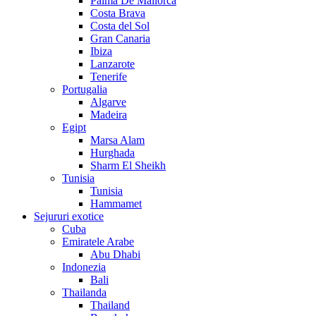
Palma De Mallorca
Costa Brava
Costa del Sol
Gran Canaria
Ibiza
Lanzarote
Tenerife
Portugalia
Algarve
Madeira
Egipt
Marsa Alam
Hurghada
Sharm El Sheikh
Tunisia
Tunisia
Hammamet
Sejururi exotice
Cuba
Emiratele Arabe
Abu Dhabi
Indonezia
Bali
Thailanda
Thailand