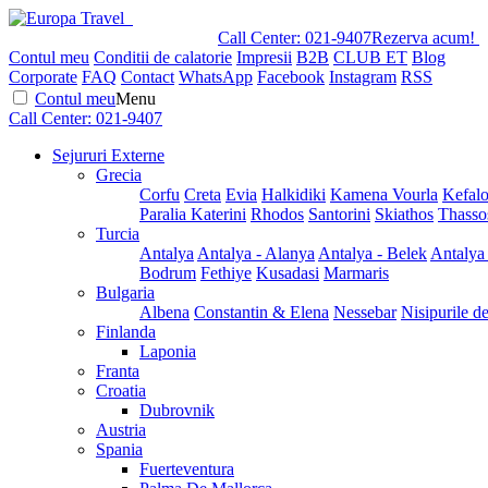
Call Center:
021-9407
Rezerva acum!
Contul meu
Conditii de calatorie
Impresii
B2B
CLUB ET
Blog
Corporate
FAQ
Contact
WhatsApp
Facebook
Instagram
RSS
Contul meu
Menu
Call Center:
021-9407
Sejururi Externe
Grecia
Corfu
Creta
Evia
Halkidiki
Kamena Vourla
Kefalo
Paralia Katerini
Rhodos
Santorini
Skiathos
Thasso
Turcia
Antalya
Antalya - Alanya
Antalya - Belek
Antalya
Bodrum
Fethiye
Kusadasi
Marmaris
Bulgaria
Albena
Constantin & Elena
Nessebar
Nisipurile d
Finlanda
Laponia
Franta
Croatia
Dubrovnik
Austria
Spania
Fuerteventura