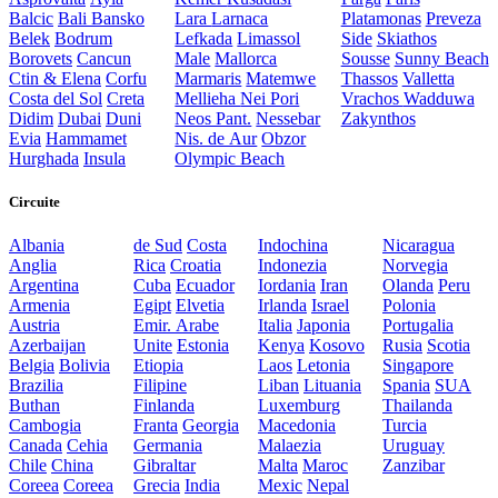
Balcic
Bali
Bansko
Lara
Larnaca
Platamonas
Preveza
Belek
Bodrum
Lefkada
Limassol
Side
Skiathos
Borovets
Cancun
Male
Mallorca
Sousse
Sunny Beach
Ctin & Elena
Corfu
Marmaris
Matemwe
Thassos
Valletta
Costa del Sol
Creta
Mellieha
Nei Pori
Vrachos
Wadduwa
Didim
Dubai
Duni
Neos Pant.
Nessebar
Zakynthos
Evia
Hammamet
Nis. de Aur
Obzor
Hurghada
Insula
Olympic Beach
Circuite
Albania
de Sud
Costa
Indochina
Nicaragua
Anglia
Rica
Croatia
Indonezia
Norvegia
Argentina
Cuba
Ecuador
Iordania
Iran
Olanda
Peru
Armenia
Egipt
Elvetia
Irlanda
Israel
Polonia
Austria
Emir. Arabe
Italia
Japonia
Portugalia
Azerbaijan
Unite
Estonia
Kenya
Kosovo
Rusia
Scotia
Belgia
Bolivia
Etiopia
Laos
Letonia
Singapore
Brazilia
Filipine
Liban
Lituania
Spania
SUA
Buthan
Finlanda
Luxemburg
Thailanda
Cambogia
Franta
Georgia
Macedonia
Turcia
Canada
Cehia
Germania
Malaezia
Uruguay
Chile
China
Gibraltar
Malta
Maroc
Zanzibar
Coreea
Coreea
Grecia
India
Mexic
Nepal