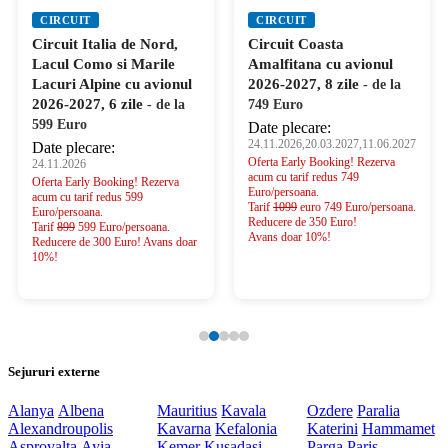
CIRCUIT
CIRCUIT
Circuit Italia de Nord,
Circuit Coasta
Lacul Como si Marile
Amalfitana cu avionul
Lacuri Alpine cu avionul
2026-2027, 8 zile
- de la
2026-2027, 6 zile
- de la
749 Euro
599 Euro
Date plecare:
24.11.2026,20.03.2027,11.06.2027
Date plecare:
Oferta Early Booking! Rezerva
24.11.2026
acum cu tarif redus 749
Oferta Early Booking! Rezerva
Euro/persoana.
acum cu tarif redus 599
Tarif
1099
euro 749 Euro/persoana.
Euro/persoana.
Reducere de 350 Euro!
Tarif
899
599 Euro/persoana.
Avans doar 10%!
Reducere de 300 Euro! Avans doar
10%!
Sejururi externe
Alanya
Albena
Mauritius
Kavala
Ozdere
Paralia
Alexandroupolis
Kavarna
Kefalonia
Katerini
Hammamet
Asprovalta
Ayia
Kemer
Kusadasi
Parga
Paris