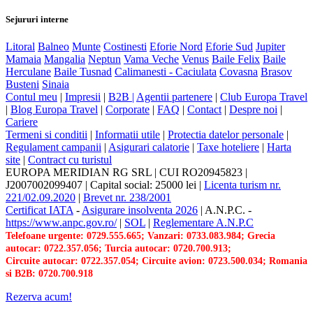
Sejururi interne
Litoral
Balneo
Munte
Costinesti
Eforie Nord
Eforie Sud
Jupiter
Mamaia
Mangalia
Neptun
Vama Veche
Venus
Baile Felix
Baile
Herculane
Baile Tusnad
Calimanesti - Caciulata
Covasna
Brasov
Busteni
Sinaia
Contul meu
|
Impresii
|
B2B |
Agentii partenere
|
Club Europa Travel
|
Blog Europa Travel
|
Corporate
|
FAQ
|
Contact
|
Despre noi
|
Cariere
Termeni si conditii
|
Informatii utile
|
Protectia datelor personale
|
Regulament campanii
|
Asigurari calatorie
|
Taxe hoteliere
|
Harta
site
|
Contract cu turistul
EUROPA MERIDIAN RG SRL
|
CUI RO20945823
|
J2007002099407
|
Capital social: 25000 lei
|
Licenta turism nr.
221/02.09.2020
|
Brevet nr. 238/2001
Certificat IATA
-
Asigurare insolventa 2026
|
A.N.P.C.
-
https://www.anpc.gov.ro/
|
SOL
|
Reglementare A.N.P.C
Telefoane urgente: 0729.555.665; Vanzari: 0733.083.984; Grecia
autocar: 0722.357.056; Turcia autocar: 0720.700.913;
Circuite autocar: 0722.357.054; Circuite avion: 0723.500.034; Romania
si B2B: 0720.700.918
Rezerva acum!