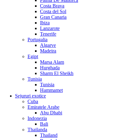
Palma De Mallorca
Costa Brava
Costa del Sol
Gran Canaria
Ibiza
Lanzarote
Tenerife
Portugalia
Algarve
Madeira
Egipt
Marsa Alam
Hurghada
Sharm El Sheikh
Tunisia
Tunisia
Hammamet
Sejururi exotice
Cuba
Emiratele Arabe
Abu Dhabi
Indonezia
Bali
Thailanda
Thailand