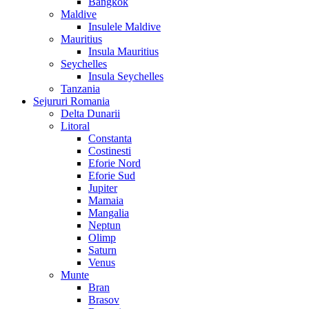
Bangkok
Maldive
Insulele Maldive
Mauritius
Insula Mauritius
Seychelles
Insula Seychelles
Tanzania
Sejururi Romania
Delta Dunarii
Litoral
Constanta
Costinesti
Eforie Nord
Eforie Sud
Jupiter
Mamaia
Mangalia
Neptun
Olimp
Saturn
Venus
Munte
Bran
Brasov