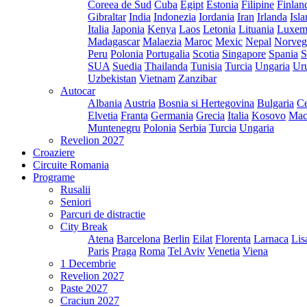
Coreea de Sud
Cuba
Egipt
Estonia
Filipine
Finlan
Gibraltar
India
Indonezia
Iordania
Iran
Irlanda
Isl
Italia
Japonia
Kenya
Laos
Letonia
Lituania
Luxem
Madagascar
Malaezia
Maroc
Mexic
Nepal
Norveg
Peru
Polonia
Portugalia
Scotia
Singapore
Spania
S
SUA
Suedia
Thailanda
Tunisia
Turcia
Ungaria
Ur
Uzbekistan
Vietnam
Zanzibar
Autocar
Albania
Austria
Bosnia si Hertegovina
Bulgaria
Ce
Elvetia
Franta
Germania
Grecia
Italia
Kosovo
Mac
Muntenegru
Polonia
Serbia
Turcia
Ungaria
Revelion 2027
Croaziere
Circuite Romania
Programe
Rusalii
Seniori
Parcuri de distractie
City Break
Atena
Barcelona
Berlin
Eilat
Florenta
Larnaca
Lis
Paris
Praga
Roma
Tel Aviv
Venetia
Viena
1 Decembrie
Revelion 2027
Paste 2027
Craciun 2027