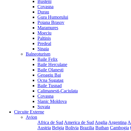
Busteni
Covasna
Durau
Gura Humorului
Poiana Brasov
Maramures
Moeciu
Paltinis
Predeal
Sinaia
Balneoturism
Baile Felix
Baile Herculane
Baile Olanesti
Geoagiu Bai
Ocna Sugatag
Baile Tusnad
Calimanesti-Caciulata
Covasna
Slanic Moldova
Sovata
Circuite Externe
Avion
Africa de Sud
America de Sud
Anglia
Argentina
A
Austria
Belgia
Bolivia
Brazilia
Buthan
Cambogia