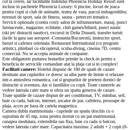
cot la cerere, iar facilitatile hotelului Phoenicia Holiday Resort sunt
incluse in pachetele Phoenicia Luxury: 6 piscine, locuri de joaca
pentru copii si club de animatie, teatru de vara, parcul indragostitilor,
terenuri de sport, sala de fitness, sauna - petreceri tematice.
Servicii optionale (contra cost): salon de infrumusetare, masaj, punct
farmaceutic, magazine, echitatie, club games/biliard, punct nautic
(ski jet/ distractii nautice), excursii in Delta Dunarii, transfer turisti
(la/de la gara sau aeroport -Constanta/Bucuresti), instructor sport,
baruri si cafenea orientala; Restaurant International (cu program
artistic), plimbari cu elicopterul, scuba-diving, cinema 7D, centru
comercial. Nu se accepta animale de companie.
Este obligatorie purtarea bratarilor primite la check-in pentru a
beneficia de serviciile comandate atat la plaja cat si in complex!
Facilitati camere:
Hotelul dispune de 180 de spatii de cazare
destinate atat cuplurilor ce doresc sa aiba parte de liniste si relaxare
intr-o atmosfera romantica, cat si grupurilor de prieteni dornici de
distractie si aventura, dar si familiilor cu copii. Toate camerele au
vedere laterala catre mare si ofera un spatiu generos de cazare.
Toate spatiile de cazare dispun de aer conditionat, TV, minibar, seif,
baie cu cada, balcon, internet, uscator de par, cafetiera, prosoape de
plaja, acces pe baza de cartela magnetica.
Camera dubla matrimoniala - cuprinde un spatiu deschis cu o
suprafata de 45 mp, zona pentru dormit cu un pat matrimonial,
canapea modulara, extensibila sau fixa, baie cu cada si balcon,
vedere laterala catre mare. Capacitatea maxima: 2 adulti + 2 copii (0-