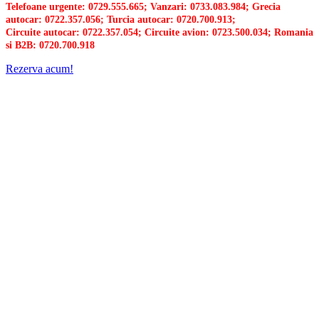
Telefoane urgente: 0729.555.665; Vanzari: 0733.083.984; Grecia
autocar: 0722.357.056; Turcia autocar: 0720.700.913;
Circuite autocar: 0722.357.054; Circuite avion: 0723.500.034; Romania
si B2B: 0720.700.918
Rezerva acum!