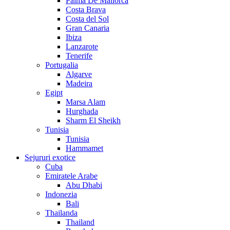
Palma De Mallorca
Costa Brava
Costa del Sol
Gran Canaria
Ibiza
Lanzarote
Tenerife
Portugalia
Algarve
Madeira
Egipt
Marsa Alam
Hurghada
Sharm El Sheikh
Tunisia
Tunisia
Hammamet
Sejururi exotice
Cuba
Emiratele Arabe
Abu Dhabi
Indonezia
Bali
Thailanda
Thailand