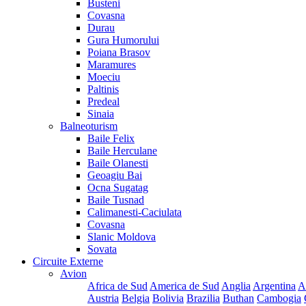
Busteni
Covasna
Durau
Gura Humorului
Poiana Brasov
Maramures
Moeciu
Paltinis
Predeal
Sinaia
Balneoturism
Baile Felix
Baile Herculane
Baile Olanesti
Geoagiu Bai
Ocna Sugatag
Baile Tusnad
Calimanesti-Caciulata
Covasna
Slanic Moldova
Sovata
Circuite Externe
Avion
Africa de Sud
America de Sud
Anglia
Argentina
A
Austria
Belgia
Bolivia
Brazilia
Buthan
Cambogia