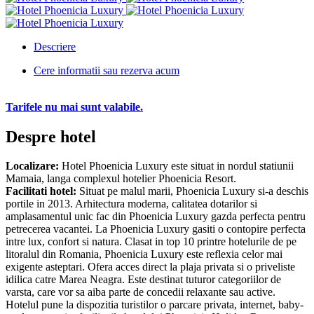
Descriere
Cere informatii sau rezerva acum
Tarifele nu mai sunt valabile.
Despre hotel
Localizare:
Hotel Phoenicia Luxury este situat in nordul statiunii
Mamaia, langa complexul hotelier Phoenicia Resort.
Facilitati hotel:
Situat pe malul marii, Phoenicia Luxury si-a deschis
portile in 2013. Arhitectura moderna, calitatea dotarilor si
amplasamentul unic fac din Phoenicia Luxury gazda perfecta pentru
petrecerea vacantei. La Phoenicia Luxury gasiti o contopire perfecta
intre lux, confort si natura. Clasat in top 10 printre hotelurile de pe
litoralul din Romania, Phoenicia Luxury este reflexia celor mai
exigente asteptari. Ofera acces direct la plaja privata si o priveliste
idilica catre Marea Neagra. Este destinat tuturor categoriilor de
varsta, care vor sa aiba parte de concedii relaxante sau active.
Hotelul pune la dispozitia turistilor o parcare privata, internet, baby-