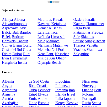
Sejururi externe
Alanya
Albena
Mauritius
Kavala
Ozdere
Paralia
Alexandroupolis
Kavarna
Kefalonia
Katerini
Hammamet
Asprovalta
Ayia
Kemer
Kusadasi
Parga
Paris
Balcic
Bali
Bansko
Lara
Larnaca
Platamonas
Preveza
Belek
Bodrum
Lefkada
Limassol
Side
Skiathos
Borovets
Cancun
Male
Mallorca
Sousse
Sunny Beach
Ctin & Elena
Corfu
Marmaris
Matemwe
Thassos
Valletta
Costa del Sol
Creta
Mellieha
Nei Pori
Vrachos
Wadduwa
Didim
Dubai
Duni
Neos Pant.
Nessebar
Zakynthos
Evia
Hammamet
Nis. de Aur
Obzor
Hurghada
Insula
Olympic Beach
Circuite
Albania
de Sud
Costa
Indochina
Nicaragua
Anglia
Rica
Croatia
Indonezia
Norvegia
Argentina
Cuba
Ecuador
Iordania
Iran
Olanda
Peru
Armenia
Egipt
Elvetia
Irlanda
Israel
Polonia
Austria
Emir. Arabe
Italia
Japonia
Portugalia
Azerbaijan
Unite
Estonia
Kenya
Kosovo
Rusia
Scotia