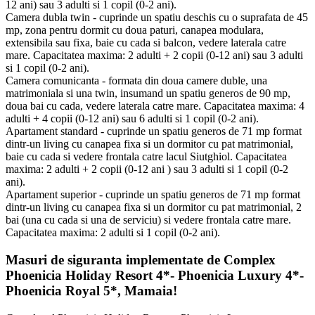
12 ani) sau 3 adulti si 1 copil (0-2 ani).
Camera dubla twin - cuprinde un spatiu deschis cu o suprafata de 45
mp, zona pentru dormit cu doua paturi, canapea modulara,
extensibila sau fixa, baie cu cada si balcon, vedere laterala catre
mare. Capacitatea maxima: 2 adulti + 2 copii (0-12 ani) sau 3 adulti
si 1 copil (0-2 ani).
Camera comunicanta - formata din doua camere duble, una
matrimoniala si una twin, insumand un spatiu generos de 90 mp,
doua bai cu cada, vedere laterala catre mare. Capacitatea maxima: 4
adulti + 4 copii (0-12 ani) sau 6 adulti si 1 copil (0-2 ani).
Apartament standard - cuprinde un spatiu generos de 71 mp format
dintr-un living cu canapea fixa si un dormitor cu pat matrimonial,
baie cu cada si vedere frontala catre lacul Siutghiol. Capacitatea
maxima: 2 adulti + 2 copii (0-12 ani ) sau 3 adulti si 1 copil (0-2
ani).
Apartament superior - cuprinde un spatiu generos de 71 mp format
dintr-un living cu canapea fixa si un dormitor cu pat matrimonial, 2
bai (una cu cada si una de serviciu) si vedere frontala catre mare.
Capacitatea maxima: 2 adulti si 1 copil (0-2 ani).
Masuri de siguranta implementate de Complex
Phoenicia Holiday Resort 4*- Phoenicia Luxury 4*-
Phoenicia Royal 5*, Mamaia!