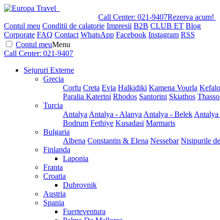
Call Center:
021-9407
Rezerva acum!
Contul meu
Conditii de calatorie
Impresii
B2B
CLUB ET
Blog
Corporate
FAQ
Contact
WhatsApp
Facebook
Instagram
RSS
Contul meu
Menu
Call Center:
021-9407
Sejururi Externe
Grecia
Corfu
Creta
Evia
Halkidiki
Kamena Vourla
Kefalo
Paralia Katerini
Rhodos
Santorini
Skiathos
Thasso
Turcia
Antalya
Antalya - Alanya
Antalya - Belek
Antalya
Bodrum
Fethiye
Kusadasi
Marmaris
Bulgaria
Albena
Constantin & Elena
Nessebar
Nisipurile d
Finlanda
Laponia
Franta
Croatia
Dubrovnik
Austria
Spania
Fuerteventura