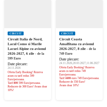
CIRCUIT
CIRCUIT
Circuit Italia de Nord,
Circuit Coasta
Lacul Como si Marile
Amalfitana cu avionul
Lacuri Alpine cu avionul
2026-2027, 8 zile
- de la
2026-2027, 6 zile
- de la
749 Euro
599 Euro
Date plecare:
24.11.2026,20.03.2027,11.06.2027
Date plecare:
Oferta Early Booking! Rezerva
24.11.2026
acum cu tarif redus 749
Oferta Early Booking! Rezerva
Euro/persoana.
acum cu tarif redus 599
Tarif
1099
euro 749 Euro/persoana.
Euro/persoana.
Reducere de 350 Euro!
Tarif
899
599 Euro/persoana.
Avans doar 10%!
Reducere de 300 Euro! Avans doar
10%!