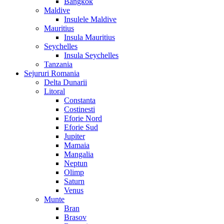
Bangkok
Maldive
Insulele Maldive
Mauritius
Insula Mauritius
Seychelles
Insula Seychelles
Tanzania
Sejururi Romania
Delta Dunarii
Litoral
Constanta
Costinesti
Eforie Nord
Eforie Sud
Jupiter
Mamaia
Mangalia
Neptun
Olimp
Saturn
Venus
Munte
Bran
Brasov