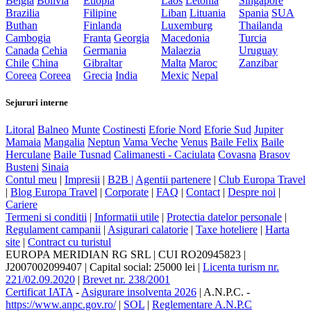
Belgia
Bolivia
Etiopia
Laos
Letonia
Singapore
Brazilia
Filipine
Liban
Lituania
Spania
SUA
Buthan
Finlanda
Luxemburg
Thailanda
Cambogia
Franta
Georgia
Macedonia
Turcia
Canada
Cehia
Germania
Malaezia
Uruguay
Chile
China
Gibraltar
Malta
Maroc
Zanzibar
Coreea
Coreea
Grecia
India
Mexic
Nepal
Sejururi interne
Litoral
Balneo
Munte
Costinesti
Eforie Nord
Eforie Sud
Jupiter
Mamaia
Mangalia
Neptun
Vama Veche
Venus
Baile Felix
Baile
Herculane
Baile Tusnad
Calimanesti - Caciulata
Covasna
Brasov
Busteni
Sinaia
Contul meu
|
Impresii
|
B2B |
Agentii partenere
|
Club Europa Travel
|
Blog Europa Travel
|
Corporate
|
FAQ
|
Contact
|
Despre noi
|
Cariere
Termeni si conditii
|
Informatii utile
|
Protectia datelor personale
|
Regulament campanii
|
Asigurari calatorie
|
Taxe hoteliere
|
Harta
site
|
Contract cu turistul
EUROPA MERIDIAN RG SRL
|
CUI RO20945823
|
J2007002099407
|
Capital social: 25000 lei
|
Licenta turism nr.
221/02.09.2020
|
Brevet nr. 238/2001
Certificat IATA
-
Asigurare insolventa 2026
|
A.N.P.C.
-
https://www.anpc.gov.ro/
|
SOL
|
Reglementare A.N.P.C