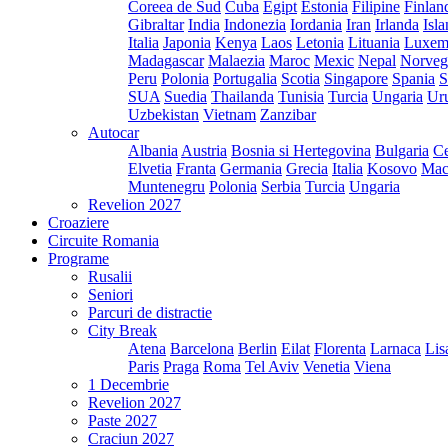
Coreea de Sud
Cuba
Egipt
Estonia
Filipine
Finlan
Gibraltar
India
Indonezia
Iordania
Iran
Irlanda
Isl
Italia
Japonia
Kenya
Laos
Letonia
Lituania
Luxem
Madagascar
Malaezia
Maroc
Mexic
Nepal
Norveg
Peru
Polonia
Portugalia
Scotia
Singapore
Spania
S
SUA
Suedia
Thailanda
Tunisia
Turcia
Ungaria
Ur
Uzbekistan
Vietnam
Zanzibar
Autocar
Albania
Austria
Bosnia si Hertegovina
Bulgaria
Ce
Elvetia
Franta
Germania
Grecia
Italia
Kosovo
Mac
Muntenegru
Polonia
Serbia
Turcia
Ungaria
Revelion 2027
Croaziere
Circuite Romania
Programe
Rusalii
Seniori
Parcuri de distractie
City Break
Atena
Barcelona
Berlin
Eilat
Florenta
Larnaca
Lis
Paris
Praga
Roma
Tel Aviv
Venetia
Viena
1 Decembrie
Revelion 2027
Paste 2027
Craciun 2027