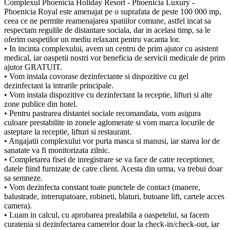
Complexul Phoenicia Holiday Resort - Phoenicia Luxury -
Phoenicia Royal este amenajat pe o suprafata de peste 100 000 mp,
ceea ce ne permite reamenajarea spatiilor comune, astfel incat sa
respectam regulile de distantare sociala, dar in acelasi timp, sa le
oferim oaspetilor un mediu relaxant pentru vacanta lor.
• In incinta complexului, avem un centru de prim ajutor cu asistent
medical, iar oaspetii nostri vor beneficia de servicii medicale de prim
ajutor GRATUIT.
• Vom instala covorase dezinfectante si dispozitive cu gel
dezinfectant la intrarile principale.
• Vom instala dispozitive cu dezinfectant la receptie, lifturi si alte
zone publice din hotel.
• Pentru pastrarea distantei sociale recomandata, vom asigura
culoare prestabilite in zonele aglomerate si vom marca locurile de
asteptare la receptie, lifturi si restaurant.
• Angajatii complexului vor purta masca si manusi, iar starea lor de
sanatate va fi monitorizata zilnic.
• Completarea fisei de inregistrare se va face de catre receptioner,
datele fiind furnizate de catre client. Acesta din urma, va trebui doar
sa semneze.
• Vom dezinfecta constant toate punctele de contact (manere,
balustrade, intrerupatoare, robineti, blaturi, butoane lift, cartele acces
camera).
• Luam in calcul, cu aprobarea prealabila a oaspetelui, sa facem
curatenia si dezinfectarea camerelor doar la check-in/check-out, iar