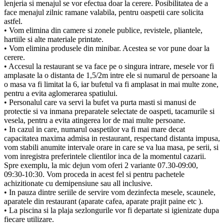
lenjeria si menajul se vor efectua doar la cerere. Posibilitatea de a
face menajul zilnic ramane valabila, pentru oaspetii care solicita
astfel.
• Vom elimina din camere si zonele publice, revistele, pliantele,
hartiile si alte materiale printate.
• Vom elimina produsele din minibar. Acestea se vor pune doar la
cerere.
• Accesul la restaurant se va face pe o singura intrare, mesele vor fi
amplasate la o distanta de 1,5/2m intre ele si numarul de persoane la
o masa va fi limitat la 6, iar bufetul va fi amplasat in mai multe zone,
pentru a evita aglomerarea spatiului.
• Personalul care va servi la bufet va purta masti si manusi de
protectie si va inmana preparatele selectate de oaspeti, tacamurile si
vesela, pentru a evita atingerea lor de mai multe persoane.
• In cazul in care, numarul oaspetilor va fi mai mare decat
capacitatea maxima admisa in restaurant, respectand distanta impusa,
vom stabili anumite intervale orare in care se va lua masa, pe serii, si
vom inregistra preferintele clientilor inca de la momentul cazarii.
Spre exemplu, la mic dejun vom oferi 2 variante 07.30-09:00,
09:30-10:30. Vom proceda in acest fel si pentru pachetele
achizitionate cu demipensiune sau all inclusive.
• In pauza dintre seriile de servire vom dezinfecta mesele, scaunele,
aparatele din restaurant (aparate cafea, aparate prajit paine etc ).
• La piscina si la plaja sezlongurile vor fi departate si igienizate dupa
fiecare utilizare.