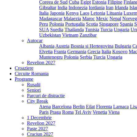
Coreea de Sud
Cuba
Egipt
Estonia
Filipine
Finlan
Gibraltar
India
Indonezia
Iordania
Iran
Irlanda
Isl
Italia
Japonia
Kenya
Laos
Letonia
Lituania
Luxem
Madagascar
Malaezia
Maroc
Mexic
Nepal
Norveg
Peru
Polonia
Portugalia
Scotia
Singapore
Spania
S
SUA
Suedia
Thailanda
Tunisia
Turcia
Ungaria
Ur
Uzbekistan
Vietnam
Zanzibar
Autocar
Albania
Austria
Bosnia si Hertegovina
Bulgaria
Ce
Elvetia
Franta
Germania
Grecia
Italia
Kosovo
Mac
Muntenegru
Polonia
Serbia
Turcia
Ungaria
Revelion 2027
Croaziere
Circuite Romania
Programe
Rusalii
Seniori
Parcuri de distractie
City Break
Atena
Barcelona
Berlin
Eilat
Florenta
Larnaca
Lis
Paris
Praga
Roma
Tel Aviv
Venetia
Viena
1 Decembrie
Revelion 2027
Paste 2027
Craciun 2027