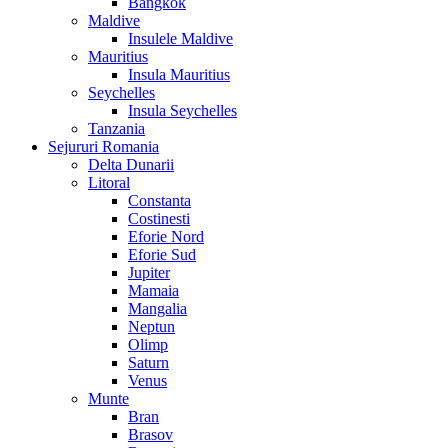
Bangkok
Maldive
Insulele Maldive
Mauritius
Insula Mauritius
Seychelles
Insula Seychelles
Tanzania
Sejururi Romania
Delta Dunarii
Litoral
Constanta
Costinesti
Eforie Nord
Eforie Sud
Jupiter
Mamaia
Mangalia
Neptun
Olimp
Saturn
Venus
Munte
Bran
Brasov