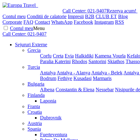
Call Center:
021-9407
Rezerva acum!
Contul meu
Conditii de calatorie
Impresii
B2B
CLUB ET
Blog
Corporate
FAQ
Contact
WhatsApp
Facebook
Instagram
RSS
Contul meu
Menu
Call Center:
021-9407
Sejururi Externe
Grecia
Corfu
Creta
Evia
Halkidiki
Kamena Vourla
Kefalo
Paralia Katerini
Rhodos
Santorini
Skiathos
Thasso
Turcia
Antalya
Antalya - Alanya
Antalya - Belek
Antalya
Bodrum
Fethiye
Kusadasi
Marmaris
Bulgaria
Albena
Constantin & Elena
Nessebar
Nisipurile d
Finlanda
Laponia
Franta
Croatia
Dubrovnik
Austria
Spania
Fuerteventura