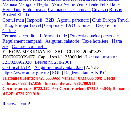
Mamaia
Mangalia
Neptun
Vama Veche
Venus
Baile Felix
Baile
Herculane
Baile Tusnad
Calimanesti - Caciulata
Covasna
Brasov
Busteni
Sinaia
Contul meu
|
Impresii
|
B2B |
Agentii partenere
|
Club Europa Travel
|
Blog Europa Travel
|
Corporate
|
FAQ
|
Contact
|
Despre noi
|
Cariere
Termeni si conditii
|
Informatii utile
|
Protectia datelor personale
|
Regulament campanii
|
Asigurari calatorie
|
Taxe hoteliere
|
Harta
site
|
Contract cu turistul
EUROPA MERIDIAN RG SRL
|
CUI RO20945823
|
J2007002099407
|
Capital social: 25000 lei
|
Licenta turism nr.
221/02.09.2020
|
Brevet nr. 238/2001
Certificat IATA
-
Asigurare insolventa 2026
|
A.N.P.C.
-
https://www.anpc.gov.ro/
|
SOL
|
Reglementare A.N.P.C
Telefoane urgente: 0729.555.665; Vanzari: 0733.083.984; Grecia
autocar: 0722.357.056; Turcia autocar: 0720.700.913;
Circuite autocar: 0722.357.054; Circuite avion: 0723.500.034; Romania
si B2B: 0720.700.918
Rezerva acum!