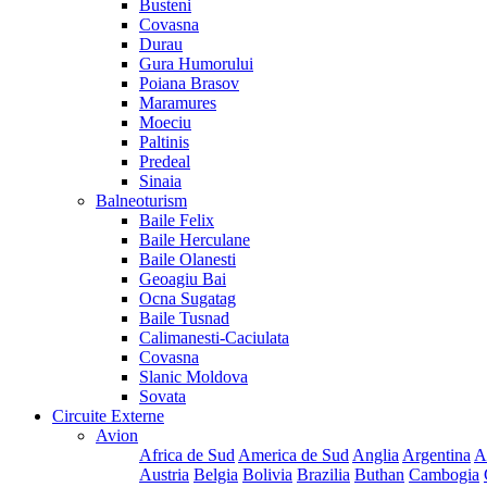
Busteni
Covasna
Durau
Gura Humorului
Poiana Brasov
Maramures
Moeciu
Paltinis
Predeal
Sinaia
Balneoturism
Baile Felix
Baile Herculane
Baile Olanesti
Geoagiu Bai
Ocna Sugatag
Baile Tusnad
Calimanesti-Caciulata
Covasna
Slanic Moldova
Sovata
Circuite Externe
Avion
Africa de Sud
America de Sud
Anglia
Argentina
A
Austria
Belgia
Bolivia
Brazilia
Buthan
Cambogia