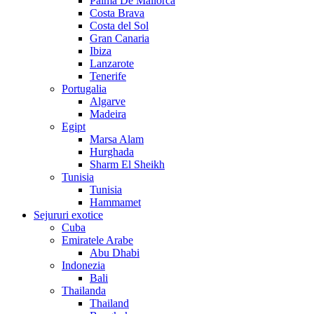
Palma De Mallorca
Costa Brava
Costa del Sol
Gran Canaria
Ibiza
Lanzarote
Tenerife
Portugalia
Algarve
Madeira
Egipt
Marsa Alam
Hurghada
Sharm El Sheikh
Tunisia
Tunisia
Hammamet
Sejururi exotice
Cuba
Emiratele Arabe
Abu Dhabi
Indonezia
Bali
Thailanda
Thailand