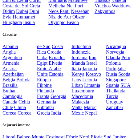
Ctin & Elena
Corfu
Marmaris
Matemwe
Thassos
Valletta
Costa del Sol
Creta
Mellieha
Nei Pori
Vrachos
Wadduwa
Didim
Dubai
Duni
Neos Pant.
Nessebar
Zakynthos
Evia
Hammamet
Nis. de Aur
Obzor
Hurghada
Insula
Olympic Beach
Circuite
Albania
de Sud
Costa
Indochina
Nicaragua
Anglia
Rica
Croatia
Indonezia
Norvegia
Argentina
Cuba
Ecuador
Iordania
Iran
Olanda
Peru
Armenia
Egipt
Elvetia
Irlanda
Israel
Polonia
Austria
Emir. Arabe
Italia
Japonia
Portugalia
Azerbaijan
Unite
Estonia
Kenya
Kosovo
Rusia
Scotia
Belgia
Bolivia
Etiopia
Laos
Letonia
Singapore
Brazilia
Filipine
Liban
Lituania
Spania
SUA
Buthan
Finlanda
Luxemburg
Thailanda
Cambogia
Franta
Georgia
Macedonia
Turcia
Canada
Cehia
Germania
Malaezia
Uruguay
Chile
China
Gibraltar
Malta
Maroc
Zanzibar
Coreea
Coreea
Grecia
India
Mexic
Nepal
Sejururi interne
Litoral
Balneo
Munte
Costinesti
Eforie Nord
Eforie Sud
Jupiter