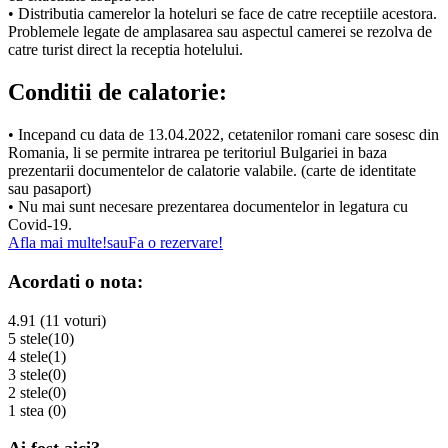
• Distributia camerelor la hoteluri se face de catre receptiile acestora.
Problemele legate de amplasarea sau aspectul camerei se rezolva de
catre turist direct la receptia hotelului.
Conditii de calatorie:
• Incepand cu data de 13.04.2022, cetatenilor romani care sosesc din
Romania, li se permite intrarea pe teritoriul Bulgariei in baza
prezentarii documentelor de calatorie valabile. (carte de identitate
sau pasaport)
• Nu mai sunt necesare prezentarea documentelor in legatura cu
Covid-19.
Afla mai multe!
sau
Fa o rezervare!
Acordati o nota:
4.91 (11 voturi)
5 stele
(10)
4 stele
(1)
3 stele
(0)
2 stele
(0)
1 stea
(0)
Ai fost aici?