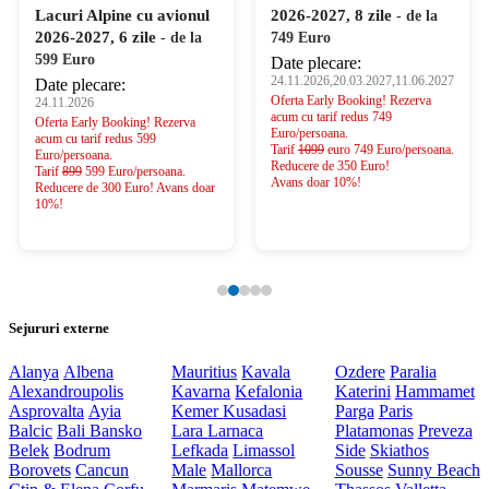
Lacuri Alpine cu avionul
2026-2027, 8 zile
- de la
2026-2027, 6 zile
- de la
749 Euro
599 Euro
Date plecare:
24.11.2026,20.03.2027,11.06.2027
Date plecare:
Oferta Early Booking! Rezerva
24.11.2026
acum cu tarif redus 749
Oferta Early Booking! Rezerva
Euro/persoana.
acum cu tarif redus 599
Tarif
1099
euro 749 Euro/persoana.
Euro/persoana.
Reducere de 350 Euro!
Tarif
899
599 Euro/persoana.
Avans doar 10%!
Reducere de 300 Euro! Avans doar
10%!
Sejururi externe
Alanya
Albena
Mauritius
Kavala
Ozdere
Paralia
Alexandroupolis
Kavarna
Kefalonia
Katerini
Hammamet
Asprovalta
Ayia
Kemer
Kusadasi
Parga
Paris
Balcic
Bali
Bansko
Lara
Larnaca
Platamonas
Preveza
Belek
Bodrum
Lefkada
Limassol
Side
Skiathos
Borovets
Cancun
Male
Mallorca
Sousse
Sunny Beach