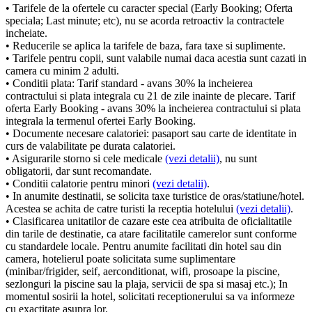
• Tarifele de la ofertele cu caracter special (Early Booking; Oferta
speciala; Last minute; etc), nu se acorda retroactiv la contractele
incheiate.
• Reducerile se aplica la tarifele de baza, fara taxe si suplimente.
• Tarifele pentru copii, sunt valabile numai daca acestia sunt cazati in
camera cu minim 2 adulti.
• Conditii plata: Tarif standard - avans 30% la incheierea
contractului si plata integrala cu 21 de zile inainte de plecare. Tarif
oferta Early Booking - avans 30% la incheierea contractului si plata
integrala la termenul ofertei Early Booking.
• Documente necesare calatoriei: pasaport sau carte de identitate in
curs de valabilitate pe durata calatoriei.
• Asigurarile storno si cele medicale
(vezi detalii)
, nu sunt
obligatorii, dar sunt recomandate.
• Conditii calatorie pentru minori
(vezi detalii)
.
• In anumite destinatii, se solicita taxe turistice de oras/statiune/hotel.
Acestea se achita de catre turisti la receptia hotelului
(vezi detalii)
.
• Clasificarea unitatilor de cazare este cea atribuita de oficialitatile
din tarile de destinatie, ca atare facilitatile camerelor sunt conforme
cu standardele locale. Pentru anumite facilitati din hotel sau din
camera, hotelierul poate solicitata sume suplimentare
(minibar/frigider, seif, aerconditionat, wifi, prosoape la piscine,
sezlonguri la piscine sau la plaja, servicii de spa si masaj etc.); In
momentul sosirii la hotel, solicitati receptionerului sa va informeze
cu exactitate asupra lor.