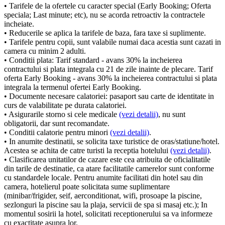
• Tarifele de la ofertele cu caracter special (Early Booking; Oferta
speciala; Last minute; etc), nu se acorda retroactiv la contractele
incheiate.
• Reducerile se aplica la tarifele de baza, fara taxe si suplimente.
• Tarifele pentru copii, sunt valabile numai daca acestia sunt cazati in
camera cu minim 2 adulti.
• Conditii plata: Tarif standard - avans 30% la incheierea
contractului si plata integrala cu 21 de zile inainte de plecare. Tarif
oferta Early Booking - avans 30% la incheierea contractului si plata
integrala la termenul ofertei Early Booking.
• Documente necesare calatoriei: pasaport sau carte de identitate in
curs de valabilitate pe durata calatoriei.
• Asigurarile storno si cele medicale
(vezi detalii)
, nu sunt
obligatorii, dar sunt recomandate.
• Conditii calatorie pentru minori
(vezi detalii)
.
• In anumite destinatii, se solicita taxe turistice de oras/statiune/hotel.
Acestea se achita de catre turisti la receptia hotelului
(vezi detalii)
.
• Clasificarea unitatilor de cazare este cea atribuita de oficialitatile
din tarile de destinatie, ca atare facilitatile camerelor sunt conforme
cu standardele locale. Pentru anumite facilitati din hotel sau din
camera, hotelierul poate solicitata sume suplimentare
(minibar/frigider, seif, aerconditionat, wifi, prosoape la piscine,
sezlonguri la piscine sau la plaja, servicii de spa si masaj etc.); In
momentul sosirii la hotel, solicitati receptionerului sa va informeze
cu exactitate asupra lor.