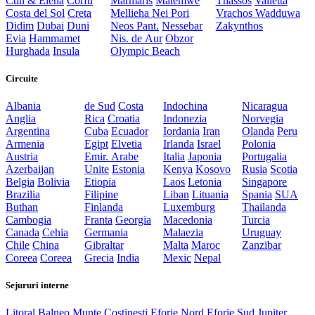
Ctin & Elena
Corfu
Marmaris
Matemwe
Thassos
Valletta
Costa del Sol
Creta
Mellieha
Nei Pori
Vrachos
Wadduwa
Didim
Dubai
Duni
Neos Pant.
Nessebar
Zakynthos
Evia
Hammamet
Nis. de Aur
Obzor
Hurghada
Insula
Olympic Beach
Circuite
Albania
de Sud
Costa
Indochina
Nicaragua
Anglia
Rica
Croatia
Indonezia
Norvegia
Argentina
Cuba
Ecuador
Iordania
Iran
Olanda
Peru
Armenia
Egipt
Elvetia
Irlanda
Israel
Polonia
Austria
Emir. Arabe
Italia
Japonia
Portugalia
Azerbaijan
Unite
Estonia
Kenya
Kosovo
Rusia
Scotia
Belgia
Bolivia
Etiopia
Laos
Letonia
Singapore
Brazilia
Filipine
Liban
Lituania
Spania
SUA
Buthan
Finlanda
Luxemburg
Thailanda
Cambogia
Franta
Georgia
Macedonia
Turcia
Canada
Cehia
Germania
Malaezia
Uruguay
Chile
China
Gibraltar
Malta
Maroc
Zanzibar
Coreea
Coreea
Grecia
India
Mexic
Nepal
Sejururi interne
Litoral
Balneo
Munte
Costinesti
Eforie Nord
Eforie Sud
Jupiter