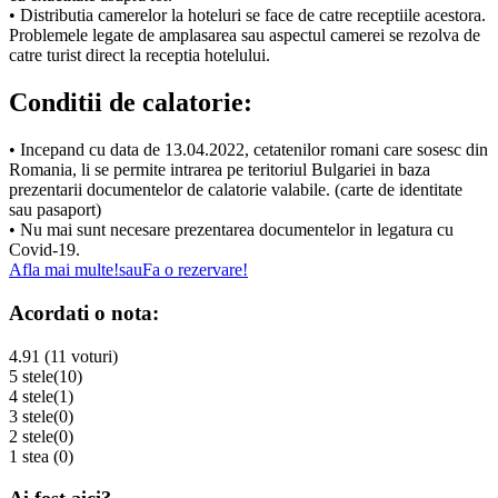
• Distributia camerelor la hoteluri se face de catre receptiile acestora.
Problemele legate de amplasarea sau aspectul camerei se rezolva de
catre turist direct la receptia hotelului.
Conditii de calatorie:
• Incepand cu data de 13.04.2022, cetatenilor romani care sosesc din
Romania, li se permite intrarea pe teritoriul Bulgariei in baza
prezentarii documentelor de calatorie valabile. (carte de identitate
sau pasaport)
• Nu mai sunt necesare prezentarea documentelor in legatura cu
Covid-19.
Afla mai multe!
sau
Fa o rezervare!
Acordati o nota:
4.91 (11 voturi)
5 stele
(10)
4 stele
(1)
3 stele
(0)
2 stele
(0)
1 stea
(0)
Ai fost aici?