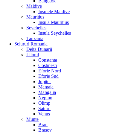
Bangkok
Maldive
Insulele Maldive
Mauritius
Insula Mauritius
Seychelles
Insula Seychelles
Tanzania
Sejururi Romania
Delta Dunarii
Litoral
Constanta
Costinesti
Eforie Nord
Eforie Sud
Jupiter
Mamaia
Mangalia
Neptun
Olimp
Saturn
Venus
Munte
Bran
Brasov