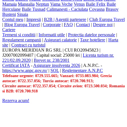
Mamaia
Mangalia
Neptun
Vama Veche
Venus
Baile Felix
Baile
Herculane
Baile Tusnad
Calimanesti - Caciulata
Covasna
Brasov
Busteni
Sinaia
Contul meu
|
Impresii
|
B2B |
Agentii partenere
|
Club Europa Travel
|
Blog Europa Travel
|
Corporate
|
FAQ
|
Contact
|
Despre noi
|
Cariere
Termeni si conditii
|
Informatii utile
|
Protectia datelor personale
|
Regulament campanii
|
Asigurari calatorie
|
Taxe hoteliere
|
Harta
site
|
Contract cu turistul
EUROPA MERIDIAN RG SRL
|
CUI RO20945823
|
J2007002099407
|
Capital social: 25000 lei
|
Licenta turism nr.
221/02.09.2020
|
Brevet nr. 238/2001
Certificat IATA
-
Asigurare insolventa 2026
|
A.N.P.C.
-
https://www.anpc.gov.ro/
|
SOL
|
Reglementare A.N.P.C
Telefoane urgente: 0729.555.665; Vanzari: 0733.083.984; Grecia
autocar: 0722.357.056; Turcia autocar: 0720.700.913;
Circuite autocar: 0722.357.054; Circuite avion: 0723.500.034; Romania
si B2B: 0720.700.918
Rezerva acum!