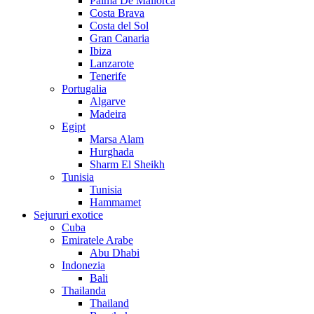
Palma De Mallorca
Costa Brava
Costa del Sol
Gran Canaria
Ibiza
Lanzarote
Tenerife
Portugalia
Algarve
Madeira
Egipt
Marsa Alam
Hurghada
Sharm El Sheikh
Tunisia
Tunisia
Hammamet
Sejururi exotice
Cuba
Emiratele Arabe
Abu Dhabi
Indonezia
Bali
Thailanda
Thailand