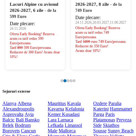
Lacuri Alpine cu avionul
2026-2027, 8 zile
- de la
2026-2027, 6 zile
- de la
749 Euro
599 Euro
Date plecare:
24.11.2026,20.03.2027,11.06.2027
Date plecare:
Oferta Early Booking! Rezerva
24.11.2026
acum cu tarif redus 749
Oferta Early Booking! Rezerva
Euro/persoana.
acum cu tarif redus 599
Tarif
1099
euro 749 Euro/persoana.
Euro/persoana.
Reducere de 350 Euro!
Tarif
899
599 Euro/persoana.
Avans doar 10%!
Reducere de 300 Euro! Avans doar
10%!
Sejururi externe
Alanya
Albena
Mauritius
Kavala
Ozdere
Paralia
Alexandroupolis
Kavarna
Kefalonia
Katerini
Hammamet
Asprovalta
Ayia
Kemer
Kusadasi
Parga
Paris
Balcic
Bali
Bansko
Lara
Larnaca
Platamonas
Preveza
Belek
Bodrum
Lefkada
Limassol
Side
Skiathos
Borovets
Cancun
Male
Mallorca
Sousse
Sunny Beach