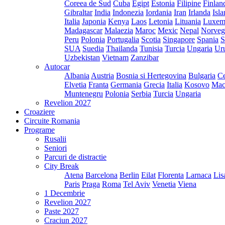
Coreea de Sud
Cuba
Egipt
Estonia
Filipine
Finlan
Gibraltar
India
Indonezia
Iordania
Iran
Irlanda
Isl
Italia
Japonia
Kenya
Laos
Letonia
Lituania
Luxem
Madagascar
Malaezia
Maroc
Mexic
Nepal
Norveg
Peru
Polonia
Portugalia
Scotia
Singapore
Spania
S
SUA
Suedia
Thailanda
Tunisia
Turcia
Ungaria
Ur
Uzbekistan
Vietnam
Zanzibar
Autocar
Albania
Austria
Bosnia si Hertegovina
Bulgaria
Ce
Elvetia
Franta
Germania
Grecia
Italia
Kosovo
Mac
Muntenegru
Polonia
Serbia
Turcia
Ungaria
Revelion 2027
Croaziere
Circuite Romania
Programe
Rusalii
Seniori
Parcuri de distractie
City Break
Atena
Barcelona
Berlin
Eilat
Florenta
Larnaca
Lis
Paris
Praga
Roma
Tel Aviv
Venetia
Viena
1 Decembrie
Revelion 2027
Paste 2027
Craciun 2027