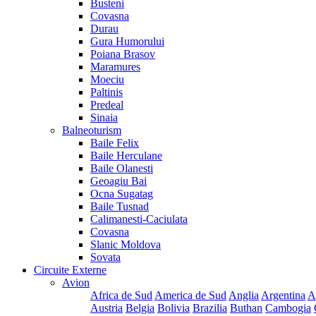
Busteni
Covasna
Durau
Gura Humorului
Poiana Brasov
Maramures
Moeciu
Paltinis
Predeal
Sinaia
Balneoturism
Baile Felix
Baile Herculane
Baile Olanesti
Geoagiu Bai
Ocna Sugatag
Baile Tusnad
Calimanesti-Caciulata
Covasna
Slanic Moldova
Sovata
Circuite Externe
Avion
Africa de Sud
America de Sud
Anglia
Argentina
A
Austria
Belgia
Bolivia
Brazilia
Buthan
Cambogia