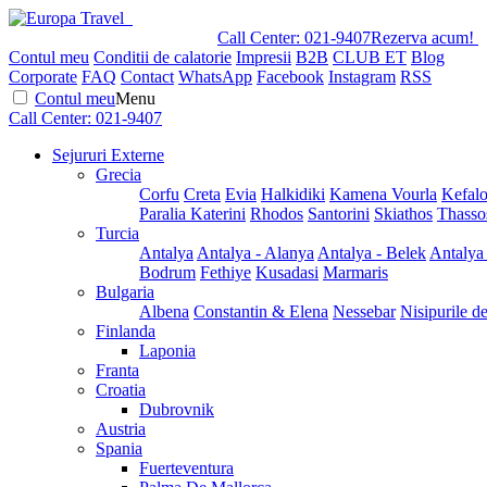
Call Center:
021-9407
Rezerva acum!
Contul meu
Conditii de calatorie
Impresii
B2B
CLUB ET
Blog
Corporate
FAQ
Contact
WhatsApp
Facebook
Instagram
RSS
Contul meu
Menu
Call Center:
021-9407
Sejururi Externe
Grecia
Corfu
Creta
Evia
Halkidiki
Kamena Vourla
Kefalo
Paralia Katerini
Rhodos
Santorini
Skiathos
Thasso
Turcia
Antalya
Antalya - Alanya
Antalya - Belek
Antalya
Bodrum
Fethiye
Kusadasi
Marmaris
Bulgaria
Albena
Constantin & Elena
Nessebar
Nisipurile d
Finlanda
Laponia
Franta
Croatia
Dubrovnik
Austria
Spania
Fuerteventura