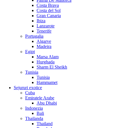
Palma De Mallorca
Costa Brava
Costa del Sol
Gran Canaria
Ibiza
Lanzarote
Tenerife
Portugalia
Algarve
Madeira
Egipt
Marsa Alam
Hurghada
Sharm El Sheikh
Tunisia
Tunisia
Hammamet
Sejururi exotice
Cuba
Emiratele Arabe
Abu Dhabi
Indonezia
Bali
Thailanda
Thailand