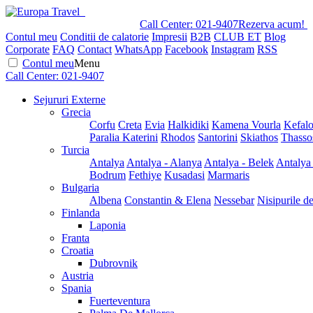
Call Center:
021-9407
Rezerva acum!
Contul meu
Conditii de calatorie
Impresii
B2B
CLUB ET
Blog
Corporate
FAQ
Contact
WhatsApp
Facebook
Instagram
RSS
Contul meu
Menu
Call Center:
021-9407
Sejururi Externe
Grecia
Corfu
Creta
Evia
Halkidiki
Kamena Vourla
Kefalo
Paralia Katerini
Rhodos
Santorini
Skiathos
Thasso
Turcia
Antalya
Antalya - Alanya
Antalya - Belek
Antalya
Bodrum
Fethiye
Kusadasi
Marmaris
Bulgaria
Albena
Constantin & Elena
Nessebar
Nisipurile d
Finlanda
Laponia
Franta
Croatia
Dubrovnik
Austria
Spania
Fuerteventura