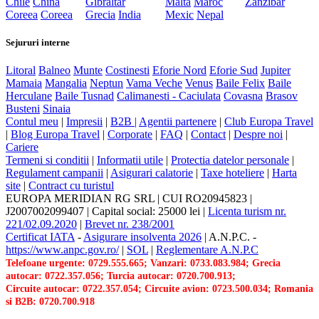
Chile
China
Gibraltar
Malta
Maroc
Zanzibar
Coreea
Coreea
Grecia
India
Mexic
Nepal
Sejururi interne
Litoral
Balneo
Munte
Costinesti
Eforie Nord
Eforie Sud
Jupiter
Mamaia
Mangalia
Neptun
Vama Veche
Venus
Baile Felix
Baile
Herculane
Baile Tusnad
Calimanesti - Caciulata
Covasna
Brasov
Busteni
Sinaia
Contul meu
|
Impresii
|
B2B |
Agentii partenere
|
Club Europa Travel
|
Blog Europa Travel
|
Corporate
|
FAQ
|
Contact
|
Despre noi
|
Cariere
Termeni si conditii
|
Informatii utile
|
Protectia datelor personale
|
Regulament campanii
|
Asigurari calatorie
|
Taxe hoteliere
|
Harta
site
|
Contract cu turistul
EUROPA MERIDIAN RG SRL
|
CUI RO20945823
|
J2007002099407
|
Capital social: 25000 lei
|
Licenta turism nr.
221/02.09.2020
|
Brevet nr. 238/2001
Certificat IATA
-
Asigurare insolventa 2026
|
A.N.P.C.
-
https://www.anpc.gov.ro/
|
SOL
|
Reglementare A.N.P.C
Telefoane urgente: 0729.555.665; Vanzari: 0733.083.984; Grecia
autocar: 0722.357.056; Turcia autocar: 0720.700.913;
Circuite autocar: 0722.357.054; Circuite avion: 0723.500.034; Romania
si B2B: 0720.700.918