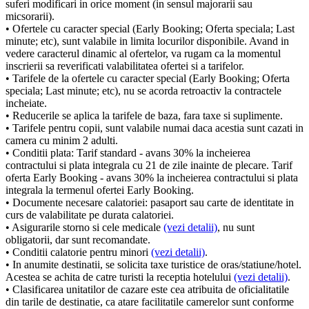
suferi modificari in orice moment (in sensul majorarii sau
micsorarii).
• Ofertele cu caracter special (Early Booking; Oferta speciala; Last
minute; etc), sunt valabile in limita locurilor disponibile. Avand in
vedere caracterul dinamic al ofertelor, va rugam ca la momentul
inscrierii sa reverificati valabilitatea ofertei si a tarifelor.
• Tarifele de la ofertele cu caracter special (Early Booking; Oferta
speciala; Last minute; etc), nu se acorda retroactiv la contractele
incheiate.
• Reducerile se aplica la tarifele de baza, fara taxe si suplimente.
• Tarifele pentru copii, sunt valabile numai daca acestia sunt cazati in
camera cu minim 2 adulti.
• Conditii plata: Tarif standard - avans 30% la incheierea
contractului si plata integrala cu 21 de zile inainte de plecare. Tarif
oferta Early Booking - avans 30% la incheierea contractului si plata
integrala la termenul ofertei Early Booking.
• Documente necesare calatoriei: pasaport sau carte de identitate in
curs de valabilitate pe durata calatoriei.
• Asigurarile storno si cele medicale
(vezi detalii)
, nu sunt
obligatorii, dar sunt recomandate.
• Conditii calatorie pentru minori
(vezi detalii)
.
• In anumite destinatii, se solicita taxe turistice de oras/statiune/hotel.
Acestea se achita de catre turisti la receptia hotelului
(vezi detalii)
.
• Clasificarea unitatilor de cazare este cea atribuita de oficialitatile
din tarile de destinatie, ca atare facilitatile camerelor sunt conforme