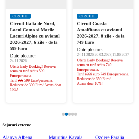
CIRCUIT
CIRCUIT
Circuit Italia de Nord,
Circuit Coasta
Lacul Como si Marile
Amalfitana cu avionul
Lacuri Alpine cu avionul
2026-2027, 8 zile
- de la
2026-2027, 6 zile
- de la
749 Euro
599 Euro
Date plecare:
24.11.2026,20.03.2027,11.06.2027
Date plecare:
Oferta Early Booking! Rezerva
24.11.2026
acum cu tarif redus 749
Oferta Early Booking! Rezerva
Euro/persoana.
acum cu tarif redus 599
Tarif
1099
euro 749 Euro/persoana.
Euro/persoana.
Reducere de 350 Euro!
Tarif
899
599 Euro/persoana.
Avans doar 10%!
Reducere de 300 Euro! Avans doar
10%!
Sejururi externe
Alanya
Albena
Mauritius
Kavala
Ozdere
Paralia