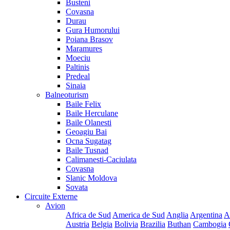
Busteni
Covasna
Durau
Gura Humorului
Poiana Brasov
Maramures
Moeciu
Paltinis
Predeal
Sinaia
Balneoturism
Baile Felix
Baile Herculane
Baile Olanesti
Geoagiu Bai
Ocna Sugatag
Baile Tusnad
Calimanesti-Caciulata
Covasna
Slanic Moldova
Sovata
Circuite Externe
Avion
Africa de Sud
America de Sud
Anglia
Argentina
A
Austria
Belgia
Bolivia
Brazilia
Buthan
Cambogia