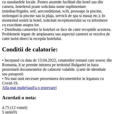
cu standardele locale. Pentru anumite facilitati din hotel sau din
camera, hotelierul poate solicitata sume suplimentare
(minibar/frigider, seif, aerconditionat, wifi, prosoape la piscine,
sezlonguri la piscine sau la plaja, servicii de spa si masaj etc.); In
momentul sosirii la hotel, solicitati receptionerului sa va informeze
cu exactitate asupra lor.
• Distributia camerelor la hoteluri se face de catre receptiile acestora.
Problemele legate de amplasarea sau aspectul camerei se rezolva de
catre turist direct la receptia hotelului.
Conditii de calatorie:
• Incepand cu data de 13.04.2022, cetatenilor romani care sosesc din
Romania, li se permite intrarea pe teritoriul Bulgariei in baza
prezentarii documentelor de calatorie valabile. (carte de identitate
sau pasaport)
• Nu mai sunt necesare prezentarea documentelor in legatura cu
Covid-19.
Afla mai multe!
sau
Fa o rezervare!
Acordati o nota:
4.75 (12 voturi)
5 stele
(9)