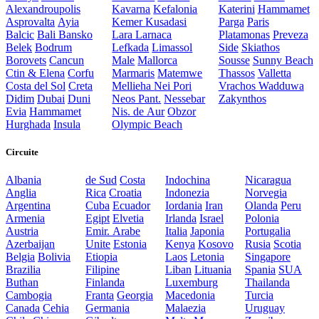
Alexandroupolis
Kavarna
Kefalonia
Katerini
Hammamet
Asprovalta
Ayia
Kemer
Kusadasi
Parga
Paris
Balcic
Bali
Bansko
Lara
Larnaca
Platamonas
Preveza
Belek
Bodrum
Lefkada
Limassol
Side
Skiathos
Borovets
Cancun
Male
Mallorca
Sousse
Sunny Beach
Ctin & Elena
Corfu
Marmaris
Matemwe
Thassos
Valletta
Costa del Sol
Creta
Mellieha
Nei Pori
Vrachos
Wadduwa
Didim
Dubai
Duni
Neos Pant.
Nessebar
Zakynthos
Evia
Hammamet
Nis. de Aur
Obzor
Hurghada
Insula
Olympic Beach
Circuite
Albania
de Sud
Costa
Indochina
Nicaragua
Anglia
Rica
Croatia
Indonezia
Norvegia
Argentina
Cuba
Ecuador
Iordania
Iran
Olanda
Peru
Armenia
Egipt
Elvetia
Irlanda
Israel
Polonia
Austria
Emir. Arabe
Italia
Japonia
Portugalia
Azerbaijan
Unite
Estonia
Kenya
Kosovo
Rusia
Scotia
Belgia
Bolivia
Etiopia
Laos
Letonia
Singapore
Brazilia
Filipine
Liban
Lituania
Spania
SUA
Buthan
Finlanda
Luxemburg
Thailanda
Cambogia
Franta
Georgia
Macedonia
Turcia
Canada
Cehia
Germania
Malaezia
Uruguay