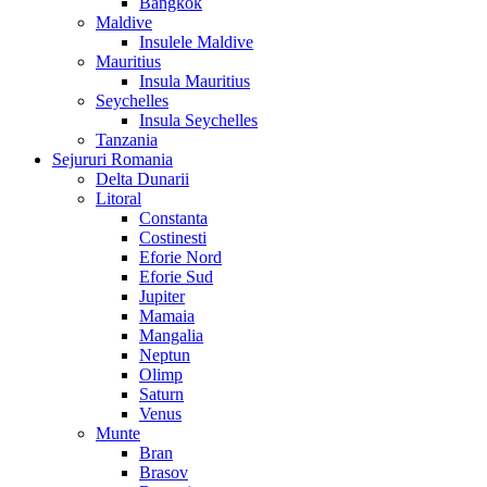
Bangkok
Maldive
Insulele Maldive
Mauritius
Insula Mauritius
Seychelles
Insula Seychelles
Tanzania
Sejururi Romania
Delta Dunarii
Litoral
Constanta
Costinesti
Eforie Nord
Eforie Sud
Jupiter
Mamaia
Mangalia
Neptun
Olimp
Saturn
Venus
Munte
Bran
Brasov