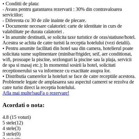
• Conditii de plata:
- Avans pentru garantarea rezervarii : 30% din contravaloarea
serviciilor;
- Diferenta cu 30 de zile inainte de plecare.
• Documente necesare calatoriei: carte de identitate in curs de
valabilitate pe durata calatoriei .
• In anumite destinatii, se solicita taxe turistice de oras/statiune/hotel.
Acestea se achita de catre turisti la receptia hotelului (vezi detalii).
• Pentru anumite facilitati din hotel sau din camera, hotelierul poate
solicitata sume suplimentare (minibar/frigider, seif, aer conditionat,
wifi, prosoape la piscine, sezlonguri la piscine sau la plaja, servicii
de spa si masaj etc.); In momentul sosirii la hotel, solicitati
receptionerului sa va informeze cu exactitate asupra lor.
• Distributia camerelor la hoteluri se face de catre receptiile acestora.
Problemele legate de amplasarea sau aspectul camerei se rezolva de
catre turist direct la receptia hotelului.
Afla mai multe!
sau
Fa o rezervare!
Acordati o nota:
4.8 (15 voturi)
5 stele
(12)
4 stele
(3)
3 stele
(0)