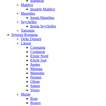
Bangkok
Maldive
Insulele Maldive
Mauritius
Insula Mauritius
Seychelles
Insula Seychelles
Tanzania
Sejururi Romania
Delta Dunarii
Litoral
Constanta
Costinesti
Eforie Nord
Eforie Sud
Jupiter
Mamaia
Mangalia
Neptun
Olimp
Saturn
Venus
Munte
Bran
Brasov