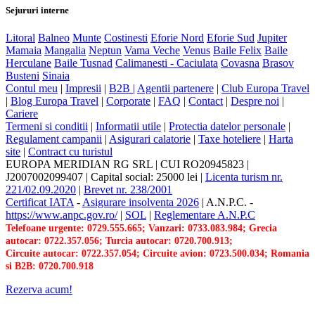
Sejururi interne
Litoral
Balneo
Munte
Costinesti
Eforie Nord
Eforie Sud
Jupiter
Mamaia
Mangalia
Neptun
Vama Veche
Venus
Baile Felix
Baile
Herculane
Baile Tusnad
Calimanesti - Caciulata
Covasna
Brasov
Busteni
Sinaia
Contul meu
|
Impresii
|
B2B |
Agentii partenere
|
Club Europa Travel
|
Blog Europa Travel
|
Corporate
|
FAQ
|
Contact
|
Despre noi
|
Cariere
Termeni si conditii
|
Informatii utile
|
Protectia datelor personale
|
Regulament campanii
|
Asigurari calatorie
|
Taxe hoteliere
|
Harta
site
|
Contract cu turistul
EUROPA MERIDIAN RG SRL
|
CUI RO20945823
|
J2007002099407
|
Capital social: 25000 lei
|
Licenta turism nr.
221/02.09.2020
|
Brevet nr. 238/2001
Certificat IATA
-
Asigurare insolventa 2026
|
A.N.P.C.
-
https://www.anpc.gov.ro/
|
SOL
|
Reglementare A.N.P.C
Telefoane urgente: 0729.555.665; Vanzari: 0733.083.984; Grecia
autocar: 0722.357.056; Turcia autocar: 0720.700.913;
Circuite autocar: 0722.357.054; Circuite avion: 0723.500.034; Romania
si B2B: 0720.700.918
Rezerva acum!