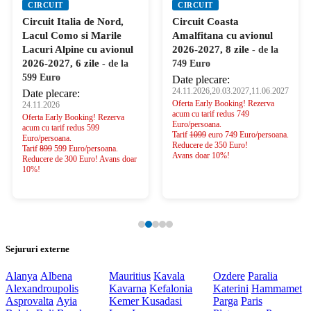
CIRCUIT
CIRCUIT
Circuit Italia de Nord,
Circuit Coasta
Lacul Como si Marile
Amalfitana cu avionul
Lacuri Alpine cu avionul
2026-2027, 8 zile
- de la
2026-2027, 6 zile
- de la
749 Euro
599 Euro
Date plecare:
24.11.2026,20.03.2027,11.06.2027
Date plecare:
Oferta Early Booking! Rezerva
24.11.2026
acum cu tarif redus 749
Oferta Early Booking! Rezerva
Euro/persoana.
acum cu tarif redus 599
Tarif
1099
euro 749 Euro/persoana.
Euro/persoana.
Reducere de 350 Euro!
Tarif
899
599 Euro/persoana.
Avans doar 10%!
Reducere de 300 Euro! Avans doar
10%!
Sejururi externe
Alanya
Albena
Mauritius
Kavala
Ozdere
Paralia
Alexandroupolis
Kavarna
Kefalonia
Katerini
Hammamet
Asprovalta
Ayia
Kemer
Kusadasi
Parga
Paris