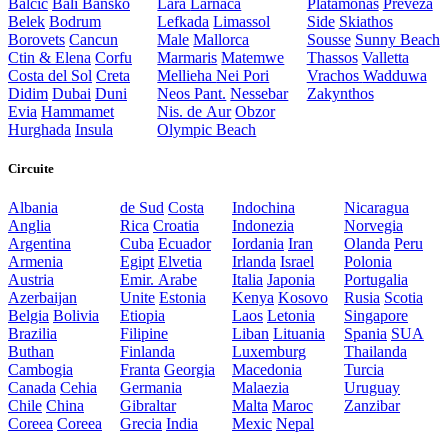
Balcic
Bali
Bansko
Lara
Larnaca
Platamonas
Preveza
Belek
Bodrum
Lefkada
Limassol
Side
Skiathos
Borovets
Cancun
Male
Mallorca
Sousse
Sunny Beach
Ctin & Elena
Corfu
Marmaris
Matemwe
Thassos
Valletta
Costa del Sol
Creta
Mellieha
Nei Pori
Vrachos
Wadduwa
Didim
Dubai
Duni
Neos Pant.
Nessebar
Zakynthos
Evia
Hammamet
Nis. de Aur
Obzor
Hurghada
Insula
Olympic Beach
Circuite
Albania
de Sud
Costa
Indochina
Nicaragua
Anglia
Rica
Croatia
Indonezia
Norvegia
Argentina
Cuba
Ecuador
Iordania
Iran
Olanda
Peru
Armenia
Egipt
Elvetia
Irlanda
Israel
Polonia
Austria
Emir. Arabe
Italia
Japonia
Portugalia
Azerbaijan
Unite
Estonia
Kenya
Kosovo
Rusia
Scotia
Belgia
Bolivia
Etiopia
Laos
Letonia
Singapore
Brazilia
Filipine
Liban
Lituania
Spania
SUA
Buthan
Finlanda
Luxemburg
Thailanda
Cambogia
Franta
Georgia
Macedonia
Turcia
Canada
Cehia
Germania
Malaezia
Uruguay
Chile
China
Gibraltar
Malta
Maroc
Zanzibar
Coreea
Coreea
Grecia
India
Mexic
Nepal