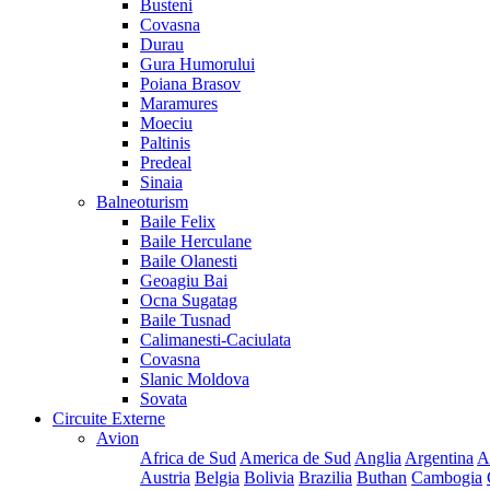
Busteni
Covasna
Durau
Gura Humorului
Poiana Brasov
Maramures
Moeciu
Paltinis
Predeal
Sinaia
Balneoturism
Baile Felix
Baile Herculane
Baile Olanesti
Geoagiu Bai
Ocna Sugatag
Baile Tusnad
Calimanesti-Caciulata
Covasna
Slanic Moldova
Sovata
Circuite Externe
Avion
Africa de Sud
America de Sud
Anglia
Argentina
A
Austria
Belgia
Bolivia
Brazilia
Buthan
Cambogia