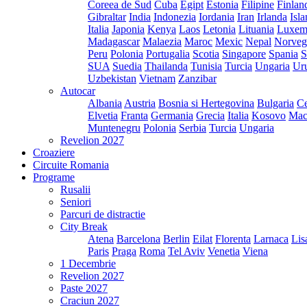
Coreea de Sud
Cuba
Egipt
Estonia
Filipine
Finlan
Gibraltar
India
Indonezia
Iordania
Iran
Irlanda
Isl
Italia
Japonia
Kenya
Laos
Letonia
Lituania
Luxem
Madagascar
Malaezia
Maroc
Mexic
Nepal
Norveg
Peru
Polonia
Portugalia
Scotia
Singapore
Spania
S
SUA
Suedia
Thailanda
Tunisia
Turcia
Ungaria
Ur
Uzbekistan
Vietnam
Zanzibar
Autocar
Albania
Austria
Bosnia si Hertegovina
Bulgaria
Ce
Elvetia
Franta
Germania
Grecia
Italia
Kosovo
Mac
Muntenegru
Polonia
Serbia
Turcia
Ungaria
Revelion 2027
Croaziere
Circuite Romania
Programe
Rusalii
Seniori
Parcuri de distractie
City Break
Atena
Barcelona
Berlin
Eilat
Florenta
Larnaca
Lis
Paris
Praga
Roma
Tel Aviv
Venetia
Viena
1 Decembrie
Revelion 2027
Paste 2027
Craciun 2027