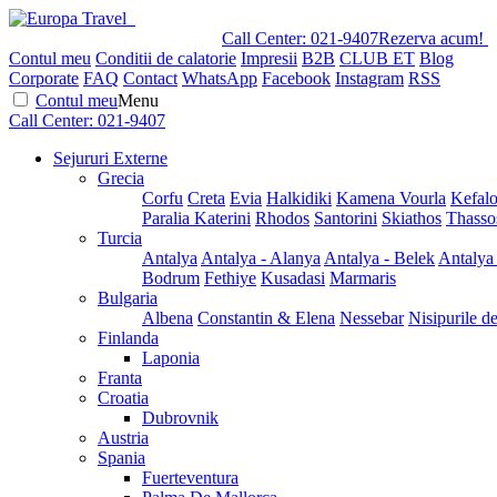
Call Center:
021-9407
Rezerva acum!
Contul meu
Conditii de calatorie
Impresii
B2B
CLUB ET
Blog
Corporate
FAQ
Contact
WhatsApp
Facebook
Instagram
RSS
Contul meu
Menu
Call Center:
021-9407
Sejururi Externe
Grecia
Corfu
Creta
Evia
Halkidiki
Kamena Vourla
Kefalo
Paralia Katerini
Rhodos
Santorini
Skiathos
Thasso
Turcia
Antalya
Antalya - Alanya
Antalya - Belek
Antalya
Bodrum
Fethiye
Kusadasi
Marmaris
Bulgaria
Albena
Constantin & Elena
Nessebar
Nisipurile d
Finlanda
Laponia
Franta
Croatia
Dubrovnik
Austria
Spania
Fuerteventura