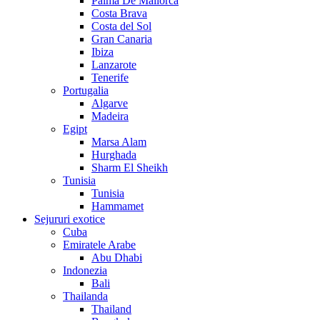
Palma De Mallorca
Costa Brava
Costa del Sol
Gran Canaria
Ibiza
Lanzarote
Tenerife
Portugalia
Algarve
Madeira
Egipt
Marsa Alam
Hurghada
Sharm El Sheikh
Tunisia
Tunisia
Hammamet
Sejururi exotice
Cuba
Emiratele Arabe
Abu Dhabi
Indonezia
Bali
Thailanda
Thailand