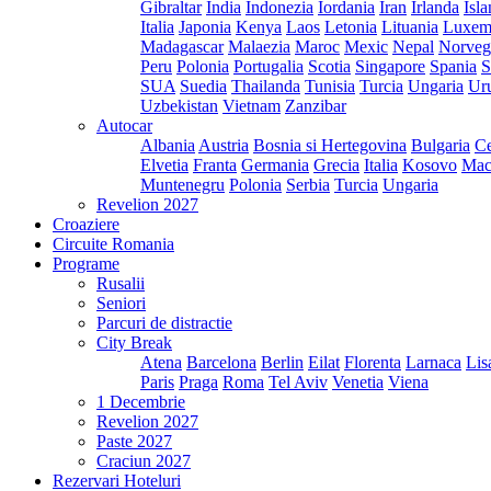
Gibraltar
India
Indonezia
Iordania
Iran
Irlanda
Isl
Italia
Japonia
Kenya
Laos
Letonia
Lituania
Luxem
Madagascar
Malaezia
Maroc
Mexic
Nepal
Norveg
Peru
Polonia
Portugalia
Scotia
Singapore
Spania
S
SUA
Suedia
Thailanda
Tunisia
Turcia
Ungaria
Ur
Uzbekistan
Vietnam
Zanzibar
Autocar
Albania
Austria
Bosnia si Hertegovina
Bulgaria
Ce
Elvetia
Franta
Germania
Grecia
Italia
Kosovo
Mac
Muntenegru
Polonia
Serbia
Turcia
Ungaria
Revelion 2027
Croaziere
Circuite Romania
Programe
Rusalii
Seniori
Parcuri de distractie
City Break
Atena
Barcelona
Berlin
Eilat
Florenta
Larnaca
Lis
Paris
Praga
Roma
Tel Aviv
Venetia
Viena
1 Decembrie
Revelion 2027
Paste 2027
Craciun 2027
Rezervari Hoteluri