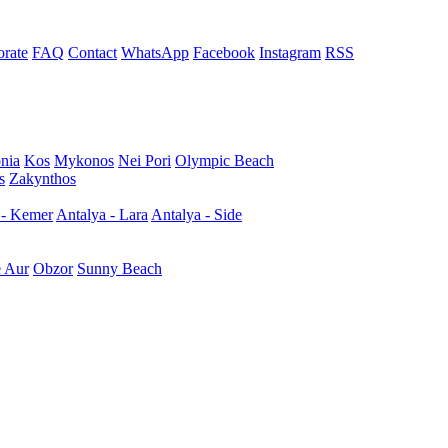
rate
FAQ
Contact
WhatsApp
Facebook
Instagram
RSS
nia
Kos
Mykonos
Nei Pori
Olympic Beach
s
Zakynthos
 - Kemer
Antalya - Lara
Antalya - Side
e Aur
Obzor
Sunny Beach