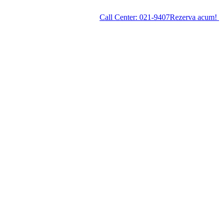
Call Center:
021-9407
Rezerva acum!