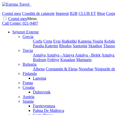
Contul meu
Conditii de calatorie
Impresii
B2B
CLUB ET
Blog
Corpo
Contul meu
Menu
Call Center:
021-9407
Sejururi Externe
Grecia
Corfu
Creta
Evia
Halkidiki
Kamena Vourla
Kefalo
Paralia Katerini
Rhodos
Santorini
Skiathos
Thasso
Turcia
Antalya
Antalya - Alanya
Antalya - Belek
Antalya
Bodrum
Fethiye
Kusadasi
Marmaris
Bulgaria
Albena
Constantin & Elena
Nessebar
Nisipurile d
Finlanda
Laponia
Franta
Croatia
Dubrovnik
Austria
Spania
Fuerteventura
Palma De Mallorca