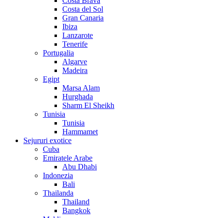
Costa Brava
Costa del Sol
Gran Canaria
Ibiza
Lanzarote
Tenerife
Portugalia
Algarve
Madeira
Egipt
Marsa Alam
Hurghada
Sharm El Sheikh
Tunisia
Tunisia
Hammamet
Sejururi exotice
Cuba
Emiratele Arabe
Abu Dhabi
Indonezia
Bali
Thailanda
Thailand
Bangkok