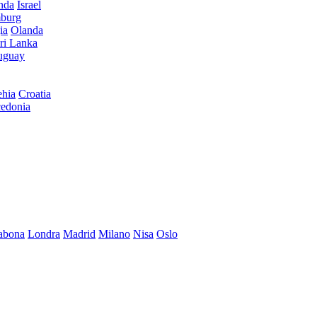
anda
Israel
burg
ia
Olanda
ri Lanka
uguay
hia
Croatia
edonia
abona
Londra
Madrid
Milano
Nisa
Oslo