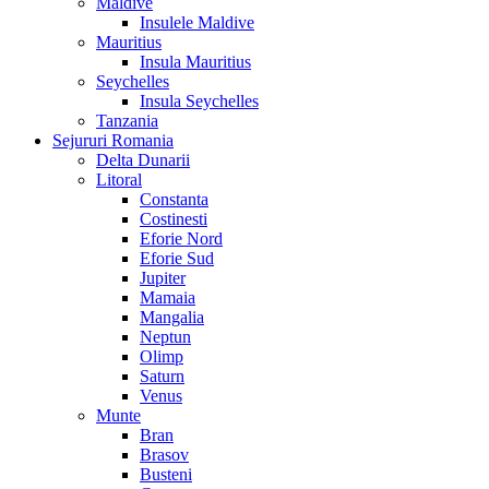
Maldive
Insulele Maldive
Mauritius
Insula Mauritius
Seychelles
Insula Seychelles
Tanzania
Sejururi Romania
Delta Dunarii
Litoral
Constanta
Costinesti
Eforie Nord
Eforie Sud
Jupiter
Mamaia
Mangalia
Neptun
Olimp
Saturn
Venus
Munte
Bran
Brasov
Busteni