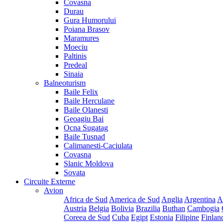
Covasna
Durau
Gura Humorului
Poiana Brasov
Maramures
Moeciu
Paltinis
Predeal
Sinaia
Balneoturism
Baile Felix
Baile Herculane
Baile Olanesti
Geoagiu Bai
Ocna Sugatag
Baile Tusnad
Calimanesti-Caciulata
Covasna
Slanic Moldova
Sovata
Circuite Externe
Avion
Africa de Sud
America de Sud
Anglia
Argentina
A
Austria
Belgia
Bolivia
Brazilia
Buthan
Cambogia
Coreea de Sud
Cuba
Egipt
Estonia
Filipine
Finlan