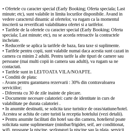
• Ofertele cu caracter special (Early Booking; Oferta speciala; Last
minute; etc), sunt valabile in limita locurilor disponibile. Avand in
vedere caracterul dinamic al ofertelor, va rugam ca la momentul
inscrierii sa reverificati valabilitatea ofertei si a tarifelor.
• Tarifele de la ofertele cu caracter special (Early Booking; Oferta
speciala; Last minute; etc), nu se acorda retroactiv la contractele
incheiate.
• Reducerile se aplica la tarifele de baza, fara taxe si suplimente.
• Tarifele pentru copii, sunt valabile numai daca acestia sunt cazati in
camera cu minim 2 adulti. Pentru tarife la alte tipuri de camere sau
persoane (mai multi copii in camera sau adulti), va rugam sa ne
contactati.
• Tarifele sunt in LEI/TOATA VILA/NOAPTE.
• Conditii de plata:
- Avans pentru garantarea rezervarii : 30% din contravaloarea
serviciilor;
- Diferenta cu 30 de zile inainte de plecare.
• Documente necesare calatoriei: carte de identitate in curs de
valabilitate pe durata calatoriei .
• In anumite destinatii, se solicita taxe turistice de oras/statiune/hotel.
Acestea se achita de catre turisti la receptia hotelului (vezi detalii).
• Pentru anumite facilitati din hotel sau din camera, hotelierul poate
solicitata sume suplimentare (minibar/frigider, seif, aer conditionat,
wifi, prosoape la piscine, sezlonguri la piscine sau la plaja, servicii