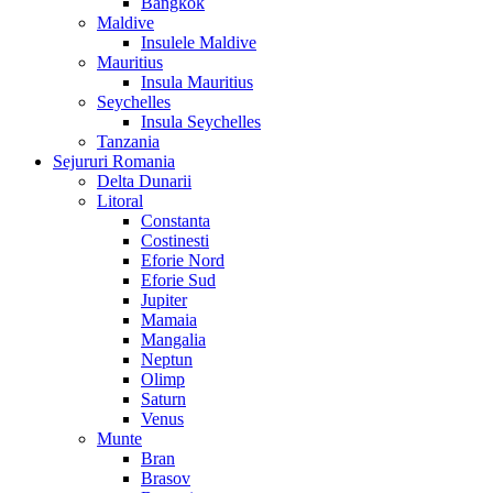
Bangkok
Maldive
Insulele Maldive
Mauritius
Insula Mauritius
Seychelles
Insula Seychelles
Tanzania
Sejururi Romania
Delta Dunarii
Litoral
Constanta
Costinesti
Eforie Nord
Eforie Sud
Jupiter
Mamaia
Mangalia
Neptun
Olimp
Saturn
Venus
Munte
Bran
Brasov