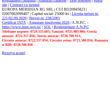
Regulament campanii
|
Asigurari calatorie
|
Taxe hoteliere
|
Harta
site
|
Contract cu turistul
EUROPA MERIDIAN RG SRL
|
CUI RO20945823
|
J2007002099407
|
Capital social: 25000 lei
|
Licenta turism nr.
221/02.09.2020
|
Brevet nr. 238/2001
Certificat IATA
-
Asigurare insolventa 2026
|
A.N.P.C.
-
https://www.anpc.gov.ro/
|
SOL
|
Reglementare A.N.P.C
Telefoane urgente: 0729.555.665; Vanzari: 0733.083.984; Grecia
autocar: 0722.357.056; Turcia autocar: 0720.700.913;
Circuite autocar: 0722.357.054; Circuite avion: 0723.500.034; Romania
si B2B: 0720.700.918
Rezerva acum!