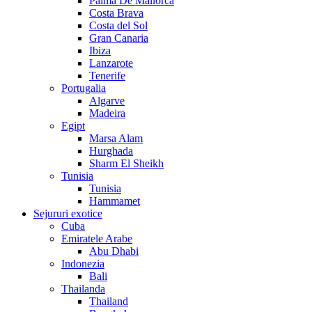
Palma De Mallorca
Costa Brava
Costa del Sol
Gran Canaria
Ibiza
Lanzarote
Tenerife
Portugalia
Algarve
Madeira
Egipt
Marsa Alam
Hurghada
Sharm El Sheikh
Tunisia
Tunisia
Hammamet
Sejururi exotice
Cuba
Emiratele Arabe
Abu Dhabi
Indonezia
Bali
Thailanda
Thailand