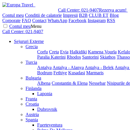
Call Center:
021-9407
Rezerva acum!
Contul meu
Conditii de calatorie
Impresii
B2B
CLUB ET
Blog
Corporate
FAQ
Contact
WhatsApp
Facebook
Instagram
RSS
Contul meu
Menu
Call Center:
021-9407
Sejururi Externe
Grecia
Corfu
Creta
Evia
Halkidiki
Kamena Vourla
Kefalo
Paralia Katerini
Rhodos
Santorini
Skiathos
Thasso
Turcia
Antalya
Antalya - Alanya
Antalya - Belek
Antalya
Bodrum
Fethiye
Kusadasi
Marmaris
Bulgaria
Albena
Constantin & Elena
Nessebar
Nisipurile d
Finlanda
Laponia
Franta
Croatia
Dubrovnik
Austria
Spania
Fuerteventura