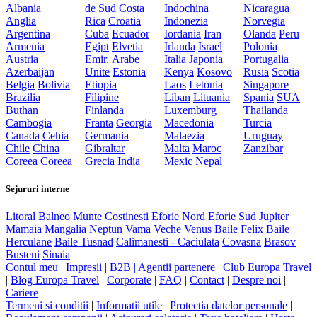
Albania
de Sud
Costa
Indochina
Nicaragua
Anglia
Rica
Croatia
Indonezia
Norvegia
Argentina
Cuba
Ecuador
Iordania
Iran
Olanda
Peru
Armenia
Egipt
Elvetia
Irlanda
Israel
Polonia
Austria
Emir. Arabe
Italia
Japonia
Portugalia
Azerbaijan
Unite
Estonia
Kenya
Kosovo
Rusia
Scotia
Belgia
Bolivia
Etiopia
Laos
Letonia
Singapore
Brazilia
Filipine
Liban
Lituania
Spania
SUA
Buthan
Finlanda
Luxemburg
Thailanda
Cambogia
Franta
Georgia
Macedonia
Turcia
Canada
Cehia
Germania
Malaezia
Uruguay
Chile
China
Gibraltar
Malta
Maroc
Zanzibar
Coreea
Coreea
Grecia
India
Mexic
Nepal
Sejururi interne
Litoral
Balneo
Munte
Costinesti
Eforie Nord
Eforie Sud
Jupiter
Mamaia
Mangalia
Neptun
Vama Veche
Venus
Baile Felix
Baile
Herculane
Baile Tusnad
Calimanesti - Caciulata
Covasna
Brasov
Busteni
Sinaia
Contul meu
|
Impresii
|
B2B |
Agentii partenere
|
Club Europa Travel
|
Blog Europa Travel
|
Corporate
|
FAQ
|
Contact
|
Despre noi
|
Cariere
Termeni si conditii
|
Informatii utile
|
Protectia datelor personale
|