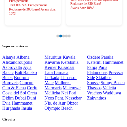
Euro/persoana.
Reducere de 350 Euro!
Tarif
899
599 Euro/persoana.
Avans doar 10%!
Reducere de 300 Euro! Avans doar
10%!
Sejururi externe
Alanya
Albena
Mauritius
Kavala
Ozdere
Paralia
Alexandroupolis
Kavarna
Kefalonia
Katerini
Hammamet
Asprovalta
Ayia
Kemer
Kusadasi
Parga
Paris
Balcic
Bali
Bansko
Lara
Larnaca
Platamonas
Preveza
Belek
Bodrum
Lefkada
Limassol
Side
Skiathos
Borovets
Cancun
Male
Mallorca
Sousse
Sunny Beach
Ctin & Elena
Corfu
Marmaris
Matemwe
Thassos
Valletta
Costa del Sol
Creta
Mellieha
Nei Pori
Vrachos
Wadduwa
Didim
Dubai
Duni
Neos Pant.
Nessebar
Zakynthos
Evia
Hammamet
Nis. de Aur
Obzor
Hurghada
Insula
Olympic Beach
Circuite