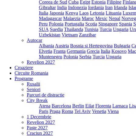
Coreea de Sud
Cuba
Egipt
Estonia
Filipine
Finlan
Gibraltar
India
Indonezia
Iordania
Iran
Irlanda
Isl
Italia
Japonia
Kenya
Laos
Letonia
Lituania
Luxem
Madagascar
Malaezia
Maroc
Mexic
Nepal
Norveg
Peru
Polonia
Portugalia
Scotia
Singapore
Spania
S
SUA
Suedia
Thailanda
Tunisia
Turcia
Ungaria
Ur
Uzbekistan
Vietnam
Zanzibar
Autocar
Albania
Austria
Bosnia si Hertegovina
Bulgaria
Ce
Elvetia
Franta
Germania
Grecia
Italia
Kosovo
Mac
Muntenegru
Polonia
Serbia
Turcia
Ungaria
Revelion 2027
Croaziere
Circuite Romania
Programe
Rusalii
Seniori
Parcuri de distractie
City Break
Atena
Barcelona
Berlin
Eilat
Florenta
Larnaca
Lis
Paris
Praga
Roma
Tel Aviv
Venetia
Viena
1 Decembrie
Revelion 2027
Paste 2027
Craciun 2027