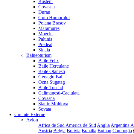
Busteni
Covasna
Durau
Gura Humorului
Poiana Brasov
Maramures
Moeciu
Paltinis
Predeal
Sinaia
Balneoturism
Baile Felix
Baile Herculane
Baile Olanesti
Geoagiu Bai
Ocna Sugatag
Baile Tusnad
Calimanesti-Caciulata
Covasna
Slanic Moldova
Sovata
Circuite Externe
Avion
Africa de Sud
America de Sud
Anglia
Argentina
A
Austria
Belgia
Bolivia
Brazilia
Buthan
Cambogia