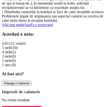
de spa si masaj etc.); In momentul sosirii la hotel, solicitati
receptionerului sa va informeze cu exactitate asupra lor.
• Distributia camerelor la hoteluri se face de catre receptiile acestora.
Problemele legate de amplasarea sau aspectul camerei se rezolva de
catre turist direct la receptia hotelului.
Afla mai multe!
sau
Fa o rezervare!
Acordati o nota:
4.83 (12 voturi)
5 stele
(10)
4 stele
(2)
3 stele
(0)
2 stele
(0)
1 stea
(0)
Ai fost aici?
Adauga o impresie
Impresii de calatorie
Nu exista rezultate