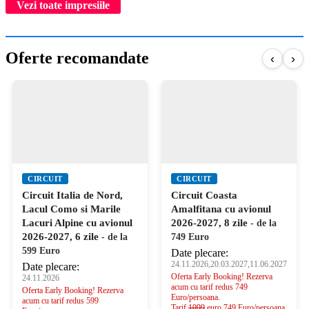
Vezi toate impresiile
Oferte recomandate
‹
›
CIRCUIT
CIRCUIT
Circuit Italia de Nord,
Circuit Coasta
Lacul Como si Marile
Amalfitana cu avionul
Lacuri Alpine cu avionul
2026-2027, 8 zile
- de la
2026-2027, 6 zile
- de la
749 Euro
599 Euro
Date plecare:
24.11.2026,20.03.2027,11.06.2027
Date plecare:
Oferta Early Booking! Rezerva
24.11.2026
acum cu tarif redus 749
Oferta Early Booking! Rezerva
Euro/persoana.
acum cu tarif redus 599
Tarif
1099
euro 749 Euro/persoana.