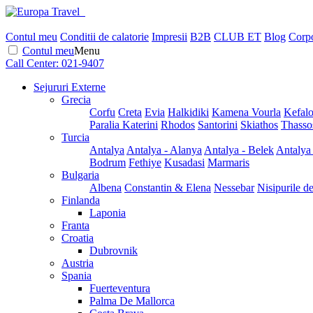
Contul meu
Conditii de calatorie
Impresii
B2B
CLUB ET
Blog
Corpo
Contul meu
Menu
Call Center:
021-9407
Sejururi Externe
Grecia
Corfu
Creta
Evia
Halkidiki
Kamena Vourla
Kefalo
Paralia Katerini
Rhodos
Santorini
Skiathos
Thasso
Turcia
Antalya
Antalya - Alanya
Antalya - Belek
Antalya
Bodrum
Fethiye
Kusadasi
Marmaris
Bulgaria
Albena
Constantin & Elena
Nessebar
Nisipurile d
Finlanda
Laponia
Franta
Croatia
Dubrovnik
Austria
Spania
Fuerteventura
Palma De Mallorca