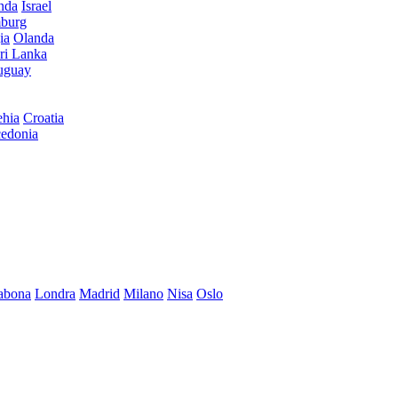
anda
Israel
burg
ia
Olanda
ri Lanka
uguay
hia
Croatia
edonia
abona
Londra
Madrid
Milano
Nisa
Oslo