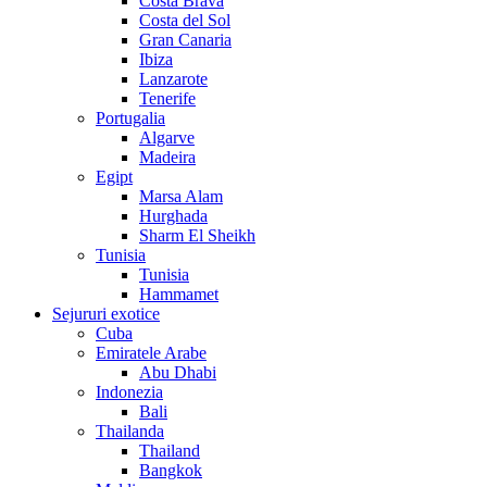
Costa Brava
Costa del Sol
Gran Canaria
Ibiza
Lanzarote
Tenerife
Portugalia
Algarve
Madeira
Egipt
Marsa Alam
Hurghada
Sharm El Sheikh
Tunisia
Tunisia
Hammamet
Sejururi exotice
Cuba
Emiratele Arabe
Abu Dhabi
Indonezia
Bali
Thailanda
Thailand
Bangkok