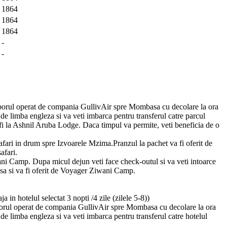
1864
1864
1864
-
-
zborul operat de compania GullivAir spre Mombasa cu decolare la ora
de limba engleza si va veti imbarca pentru transferul catre parcul
fi la Ashnil Aruba Lodge. Daca timpul va permite, veti beneficia de o
afari in drum spre Izvoarele Mzima.Pranzul la pachet va fi oferit de
afari.
ni Camp. Dupa micul dejun veti face check-outul si va veti intoarce
asa si va fi oferit de Voyager Ziwani Camp.
ja in hotelul selectat 3 nopti /4 zile (zilele 5-8))
borul operat de compania GullivAir spre Mombasa cu decolare la ora
de limba engleza si va veti imbarca pentru transferul catre hotelul