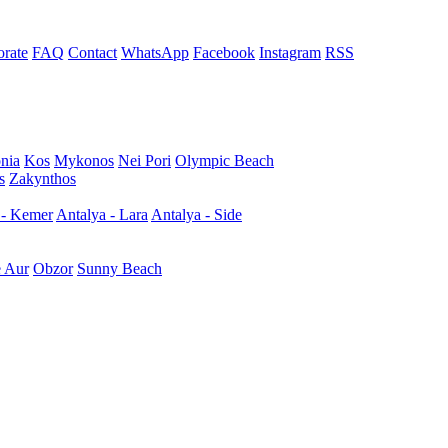
rate
FAQ
Contact
WhatsApp
Facebook
Instagram
RSS
nia
Kos
Mykonos
Nei Pori
Olympic Beach
s
Zakynthos
 - Kemer
Antalya - Lara
Antalya - Side
e Aur
Obzor
Sunny Beach