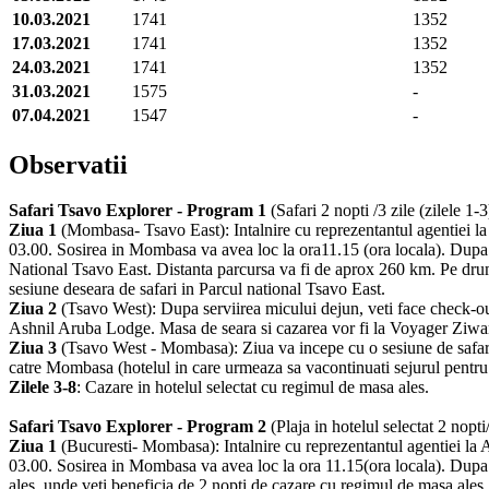
10.03.2021
1741
1352
17.03.2021
1741
1352
24.03.2021
1741
1352
31.03.2021
1575
-
07.04.2021
1547
-
Observatii
Safari Tsavo Explorer - Program 1
(Safari 2 nopti /3 zile (zilele 1-3
Ziua 1
(Mombasa- Tsavo East): Intalnire cu reprezentantul agentiei 
03.00. Sosirea in Mombasa va avea loc la ora11.15 (ora locala). Dupa ef
National Tsavo East. Distanta parcursa va fi de aprox 260 km. Pe drum
sesiune deseara de safari in Parcul national Tsavo East.
Ziua 2
(Tsavo West): Dupa serviirea micului dejun, veti face check-out
Ashnil Aruba Lodge. Masa de seara si cazarea vor fi la Voyager Ziwan
Ziua 3
(Tsavo West - Mombasa): Ziua va incepe cu o sesiune de safari 
catre Mombasa (hotelul in care urmeaza sa vacontinuati sejurul pentru
Zilele 3-8
: Cazare in hotelul selectat cu regimul de masa ales.
Safari Tsavo Explorer - Program 2
(Plaja in hotelul selectat 2 nopti/
Ziua 1
(Bucuresti- Mombasa): Intalnire cu reprezentantul agentiei la
03.00. Sosirea in Mombasa va avea loc la ora 11.15(ora locala). Dupa ef
ales, unde veti beneficia de 2 nopti de cazare cu regimul de masa ales.