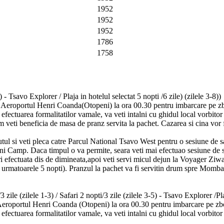
1952
1952
1952
1786
1758
) - Tsavo Explorer / Plaja in hotelul selectat 5 nopti /6 zile) (zilele 3-8))
la Aeroportul Henri Coanda(Otopeni) la ora 00.30 pentru imbarcare pe 
ectuarea formalitatilor vamale, va veti intalni cu ghidul local vorbitor 
 veti beneficia de masa de pranz servita la pachet. Cazarea si cina vor 
ul si veti pleca catre Parcul National Tsavo West pentru o sesiune de s
i Camp. Daca timpul o va permite, seara veti mai efectuao sesiune de s
efectuata dis de dimineata,apoi veti servi micul dejun la Voyager Ziwa
 urmatoarele 5 nopti). Pranzul la pachet va fi servitin drum spre Momb
3 zile (zilele 1-3) / Safari 2 nopti/3 zile (zilele 3-5) - Tsavo Explorer /Pla
 Aeroportul Henri Coanda (Otopeni) la ora 00.30 pentru imbarcare pe z
ectuarea formalitatilor vamale, va veti intalni cu ghidul local vorbitor 