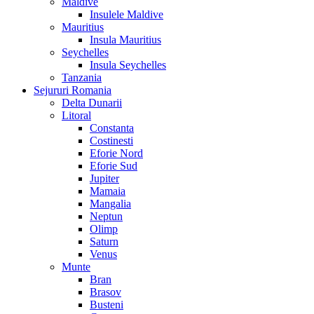
Maldive
Insulele Maldive
Mauritius
Insula Mauritius
Seychelles
Insula Seychelles
Tanzania
Sejururi Romania
Delta Dunarii
Litoral
Constanta
Costinesti
Eforie Nord
Eforie Sud
Jupiter
Mamaia
Mangalia
Neptun
Olimp
Saturn
Venus
Munte
Bran
Brasov
Busteni