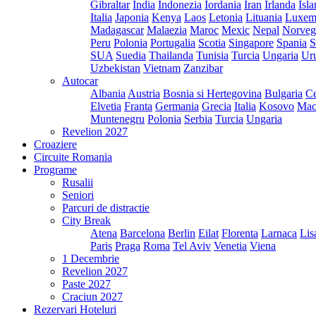
Gibraltar
India
Indonezia
Iordania
Iran
Irlanda
Isl
Italia
Japonia
Kenya
Laos
Letonia
Lituania
Luxem
Madagascar
Malaezia
Maroc
Mexic
Nepal
Norveg
Peru
Polonia
Portugalia
Scotia
Singapore
Spania
S
SUA
Suedia
Thailanda
Tunisia
Turcia
Ungaria
Ur
Uzbekistan
Vietnam
Zanzibar
Autocar
Albania
Austria
Bosnia si Hertegovina
Bulgaria
Ce
Elvetia
Franta
Germania
Grecia
Italia
Kosovo
Mac
Muntenegru
Polonia
Serbia
Turcia
Ungaria
Revelion 2027
Croaziere
Circuite Romania
Programe
Rusalii
Seniori
Parcuri de distractie
City Break
Atena
Barcelona
Berlin
Eilat
Florenta
Larnaca
Lis
Paris
Praga
Roma
Tel Aviv
Venetia
Viena
1 Decembrie
Revelion 2027
Paste 2027
Craciun 2027
Rezervari Hoteluri