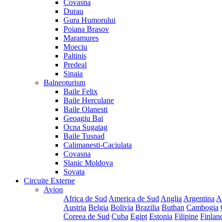
Covasna
Durau
Gura Humorului
Poiana Brasov
Maramures
Moeciu
Paltinis
Predeal
Sinaia
Balneoturism
Baile Felix
Baile Herculane
Baile Olanesti
Geoagiu Bai
Ocna Sugatag
Baile Tusnad
Calimanesti-Caciulata
Covasna
Slanic Moldova
Sovata
Circuite Externe
Avion
Africa de Sud
America de Sud
Anglia
Argentina
A
Austria
Belgia
Bolivia
Brazilia
Buthan
Cambogia
Coreea de Sud
Cuba
Egipt
Estonia
Filipine
Finlan