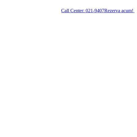
Call Center:
021-9407
Rezerva acum!