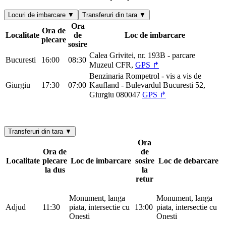
Locuri de imbarcare ▼
Transferuri din tara ▼
Ora
Ora de
Localitate
de
Loc de imbarcare
plecare
sosire
Calea Grivitei, nr. 193B - parcare
Bucuresti
16:00
08:30
Muzeul CFR,
GPS ↱
Benzinaria Rompetrol - vis a vis de
Giurgiu
17:30
07:00
Kaufland - Bulevardul Bucuresti 52,
Giurgiu 080047
GPS ↱
Transferuri din tara ▼
Ora
Ora de
de
Localitate
plecare
Loc de imbarcare
sosire
Loc de debarcare
la dus
la
retur
Monument, langa
Monument, langa
Adjud
11:30
piata, intersectie cu
13:00
piata, intersectie cu
Onesti
Onesti