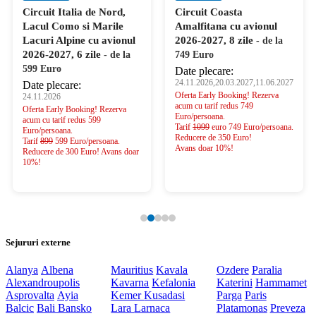
Circuit Italia de Nord,
Circuit Coasta
Lacul Como si Marile
Amalfitana cu avionul
Lacuri Alpine cu avionul
2026-2027, 8 zile
- de la
2026-2027, 6 zile
- de la
749 Euro
599 Euro
Date plecare:
24.11.2026,20.03.2027,11.06.2027
Date plecare:
Oferta Early Booking! Rezerva
24.11.2026
acum cu tarif redus 749
Oferta Early Booking! Rezerva
Euro/persoana.
acum cu tarif redus 599
Tarif
1099
euro 749 Euro/persoana.
Euro/persoana.
Reducere de 350 Euro!
Tarif
899
599 Euro/persoana.
Avans doar 10%!
Reducere de 300 Euro! Avans doar
10%!
Sejururi externe
Alanya
Albena
Mauritius
Kavala
Ozdere
Paralia
Alexandroupolis
Kavarna
Kefalonia
Katerini
Hammamet
Asprovalta
Ayia
Kemer
Kusadasi
Parga
Paris
Balcic
Bali
Bansko
Lara
Larnaca
Platamonas
Preveza