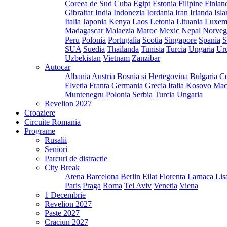
Coreea de Sud
Cuba
Egipt
Estonia
Filipine
Finlan
Gibraltar
India
Indonezia
Iordania
Iran
Irlanda
Isl
Italia
Japonia
Kenya
Laos
Letonia
Lituania
Luxem
Madagascar
Malaezia
Maroc
Mexic
Nepal
Norveg
Peru
Polonia
Portugalia
Scotia
Singapore
Spania
S
SUA
Suedia
Thailanda
Tunisia
Turcia
Ungaria
Ur
Uzbekistan
Vietnam
Zanzibar
Autocar
Albania
Austria
Bosnia si Hertegovina
Bulgaria
Ce
Elvetia
Franta
Germania
Grecia
Italia
Kosovo
Mac
Muntenegru
Polonia
Serbia
Turcia
Ungaria
Revelion 2027
Croaziere
Circuite Romania
Programe
Rusalii
Seniori
Parcuri de distractie
City Break
Atena
Barcelona
Berlin
Eilat
Florenta
Larnaca
Lis
Paris
Praga
Roma
Tel Aviv
Venetia
Viena
1 Decembrie
Revelion 2027
Paste 2027
Craciun 2027