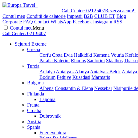
Call Center:
021-9407
Rezerva acum!
Contul meu
Conditii de calatorie
Impresii
B2B
CLUB ET
Blog
Corporate
FAQ
Contact
WhatsApp
Facebook
Instagram
RSS
Contul meu
Menu
Call Center:
021-9407
Sejururi Externe
Grecia
Corfu
Creta
Evia
Halkidiki
Kamena Vourla
Kefalo
Paralia Katerini
Rhodos
Santorini
Skiathos
Thasso
Turcia
Antalya
Antalya - Alanya
Antalya - Belek
Antalya
Bodrum
Fethiye
Kusadasi
Marmaris
Bulgaria
Albena
Constantin & Elena
Nessebar
Nisipurile d
Finlanda
Laponia
Franta
Croatia
Dubrovnik
Austria
Spania
Fuerteventura