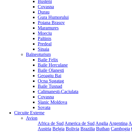
Busteni
Covasna
Durau
Gura Humorului
Poiana Brasov
Maramures
Moeciu
Paltinis
Predeal
Sinaia
Balneoturism
Baile Felix
Baile Herculane
Baile Olanesti
Geoagiu Bai
Ocna Sugatag
Baile Tusnad
Calimanesti-Caciulata
Covasna
Slanic Moldova
Sovata
Circuite Externe
Avion
Africa de Sud
America de Sud
Anglia
Argentina
A
Austria
Belgia
Bolivia
Brazilia
Buthan
Cambogia