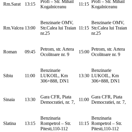
Profi – Str. Mihail
Profi – Str. Mihail
Rm.Sarat
13:15
11:15
Kogalniceanu
Kogalniceanu
Benzinarie OMV,
Benzinarie OMV,
Rm.Valcea
13:00
Str.Calea lui Traian
11:15
Str.Calea lui Traian
nr.25
nr.25
Petrom, str. Artera
Petrom, str. Artera
Roman
09:45
15:00
Ocolitoare nr. 9
Ocolitoare nr. 9
Benzinarie
Benzinarie
Sibiu
11:00
LUKOIL, Km
13:30
LUKOIL, Km
306+888, DN1
306+888, DN1
Gara CFR, Piata
Gara CFR, Piata
Sinaia
13:30
11:00
Democratiei, nr. 7,
Democratiei, nr. 7,
Benzinaria
Benzinaria
Slatina
13:15
Rompetrol – Str.
11:15
Rompetrol – Str.
Pitesti,110-112
Pitesti,110-112