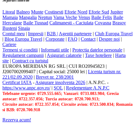
Sejururi interne
Litoral
Balneo
Munte
Costinesti
Eforie Nord
Eforie Sud
Jupiter
Mamaia
Mangalia
Neptun
Vama Veche
Venus
Baile Felix
Baile
Herculane
Baile Tusnad
Calimanesti - Caciulata
Covasna
Brasov
Busteni
Sinaia
Contul meu
|
Impresii
|
B2B |
Agentii partenere
|
Club Europa Travel
|
Blog Europa Travel
|
Corporate
|
FAQ
|
Contact
|
Despre noi
|
Cariere
Termeni si conditii
|
Informatii utile
|
Protectia datelor personale
|
Regulament campanii
|
Asigurari calatorie
|
Taxe hoteliere
|
Harta
site
|
Contract cu turistul
EUROPA MERIDIAN RG SRL
|
CUI RO20945823
|
J2007002099407
|
Capital social: 25000 lei
|
Licenta turism nr.
221/02.09.2020
|
Brevet nr. 238/2001
Certificat IATA
-
Asigurare insolventa 2026
|
A.N.P.C.
-
https://www.anpc.gov.ro/
|
SOL
|
Reglementare A.N.P.C
Telefoane urgente: 0729.555.665; Vanzari: 0733.083.984; Grecia
autocar: 0722.357.056; Turcia autocar: 0720.700.913;
Circuite autocar: 0722.357.054; Circuite avion: 0723.500.034; Romania
si B2B: 0720.700.918
Rezerva acum!