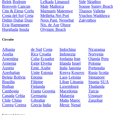
Belek
Bodrum
Lefkada
Limassol
Side
Skiathos
Borovets
Cancun
Male
Mallorca
Sousse
Sunny Beach
Ctin & Elena
Corfu
Marmaris
Matemwe
Thassos
Valletta
Costa del Sol
Creta
Mellieha
Nei Pori
Vrachos
Wadduwa
Didim
Dubai
Duni
Neos Pant.
Nessebar
Zakynthos
Evia
Hammamet
Nis. de Aur
Obzor
Hurghada
Insula
Olympic Beach
Circuite
Albania
de Sud
Costa
Indochina
Nicaragua
Anglia
Rica
Croatia
Indonezia
Norvegia
Argentina
Cuba
Ecuador
Iordania
Iran
Olanda
Peru
Armenia
Egipt
Elvetia
Irlanda
Israel
Polonia
Austria
Emir. Arabe
Italia
Japonia
Portugalia
Azerbaijan
Unite
Estonia
Kenya
Kosovo
Rusia
Scotia
Belgia
Bolivia
Etiopia
Laos
Letonia
Singapore
Brazilia
Filipine
Liban
Lituania
Spania
SUA
Buthan
Finlanda
Luxemburg
Thailanda
Cambogia
Franta
Georgia
Macedonia
Turcia
Canada
Cehia
Germania
Malaezia
Uruguay
Chile
China
Gibraltar
Malta
Maroc
Zanzibar
Coreea
Coreea
Grecia
India
Mexic
Nepal