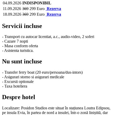
04.09.2026
INDISPONIBIL
11.09.2026
369
299 Euro
Rezerva
18.09.2026
369
299 Euro
Rezerva
Servicii incluse
- Transport cu autocar licentiat, a.c., audio-video, 2 soferi
- Cazare 7 nopti
- Masa conform oferta
- Asistenta turistica.
Nu sunt incluse
- Transfer ferry boat
(20 euro/persoana/dus-intors)
- Asigurari storno si asigurari medicale
- Excursii optionale
- Taxa hoteliera
Despre hotel
Localizare:
Posidon Studios este situat în stațiunea Loutra Edipsou,
pe insula Evia, în partea de nord a insulei, într-o zonă liniștită, dar