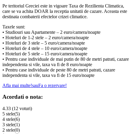
Pe teritoriul Greciei este in vigoare Taxa de Rezilienta Climatica,
care se va achita DOAR la receptia unitatii de cazare. Aceasta este
destinata combaterii efectelor crizei climatice.
Taxele sunt:
• Studiouri sau Apartamente – 2 euro/camera/noapte
• Hoteluri de 1-2 stele – 2 euro/camera/noapte
• Hoteluri de 3 stele – 5 euro/camera/noapte
• Hoteluri de 4 stele – 10 euro/camera/noapte
• Hoteluri de 5 stele – 15 euro/camera/noapte
• Pentru case individuale de mai putin de 80 de metri patrati, cazare
independenta si vile, taxa va fi de 8 euro/noapte
• Pentru case individuale de peste 80 de metri patrati, cazare
independenta si vile, taxa va fi de 15 euro/noapte
Afla mai multe!
sau
Fa o rezervare!
Acordati o nota:
4.33 (12 voturi)
5 stele
(5)
4 stele
(6)
3 stele
(1)
2 stele
(0)