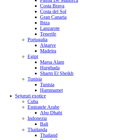
Palma De Mallorca
Costa Brava
Costa del Sol
Gran Canaria
Ibiza
Lanzarote
Tenerife
Portugalia
Algarve
Madeira
Egipt
Marsa Alam
Hurghada
Sharm El Sheikh
Tunisia
Tunisia
Hammamet
Sejururi exotice
Cuba
Emiratele Arabe
Abu Dhabi
Indonezia
Bali
Thailanda
Thailand