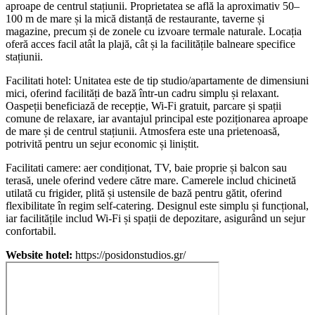
aproape de centrul stațiunii. Proprietatea se află la aproximativ 50–
100 m de mare și la mică distanță de restaurante, taverne și
magazine, precum și de zonele cu izvoare termale naturale. Locația
oferă acces facil atât la plajă, cât și la facilitățile balneare specifice
stațiunii.
Facilitati hotel:
Unitatea este de tip studio/apartamente de dimensiuni
mici, oferind facilități de bază într-un cadru simplu și relaxant.
Oaspeții beneficiază de recepție, Wi-Fi gratuit, parcare și spații
comune de relaxare, iar avantajul principal este poziționarea aproape
de mare și de centrul stațiunii. Atmosfera este una prietenoasă,
potrivită pentru un sejur economic și liniștit.
Facilitati camere: aer condiționat, TV, baie proprie și balcon sau
terasă, unele oferind vedere către mare. Camerele includ chicinetă
utilată cu frigider, plită și ustensile de bază pentru gătit, oferind
flexibilitate în regim self-catering. Designul este simplu și funcțional,
iar facilitățile includ Wi-Fi și spații de depozitare, asigurând un sejur
confortabil.
Website hotel:
https://posidonstudios.gr/