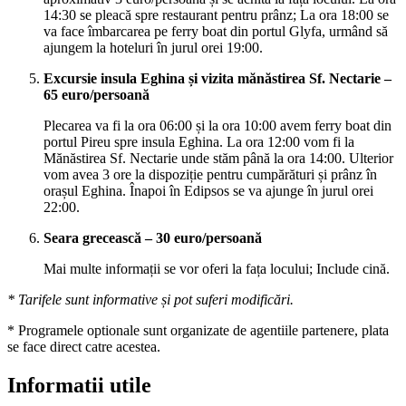
14:30 se pleacă spre restaurant pentru prânz; La ora 18:00 se
va face îmbarcarea pe ferry boat din portul Glyfa, urmând să
ajungem la hoteluri în jurul orei 19:00.
Excursie insula Eghina și vizita mănăstirea Sf. Nectarie –
65 euro/persoană
Plecarea va fi la ora 06:00 și la ora 10:00 avem ferry boat din
portul Pireu spre insula Eghina. La ora 12:00 vom fi la
Mănăstirea Sf. Nectarie unde stăm până la ora 14:00. Ulterior
vom avea 3 ore la dispoziție pentru cumpărături și prânz în
orașul Eghina. Înapoi în Edipsos se va ajunge în jurul orei
22:00.
Seara grecească – 30 euro/persoană
Mai multe informații se vor oferi la fața locului; Include cină.
* Tarifele sunt informative și pot suferi modificări.
* Programele optionale sunt organizate de agentiile partenere, plata
se face direct catre acestea.
Informatii utile