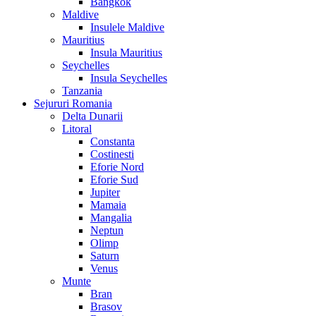
Bangkok
Maldive
Insulele Maldive
Mauritius
Insula Mauritius
Seychelles
Insula Seychelles
Tanzania
Sejururi Romania
Delta Dunarii
Litoral
Constanta
Costinesti
Eforie Nord
Eforie Sud
Jupiter
Mamaia
Mangalia
Neptun
Olimp
Saturn
Venus
Munte
Bran
Brasov