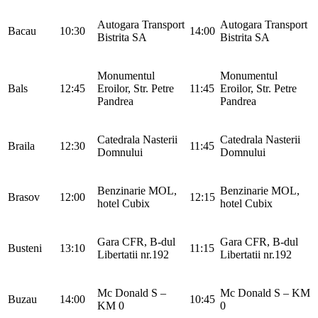
Autogara Transport
Autogara Transport
Bacau
10:30
14:00
Bistrita SA
Bistrita SA
Monumentul
Monumentul
Bals
12:45
Eroilor, Str. Petre
11:45
Eroilor, Str. Petre
Pandrea
Pandrea
Catedrala Nasterii
Catedrala Nasterii
Braila
12:30
11:45
Domnului
Domnului
Benzinarie MOL,
Benzinarie MOL,
Brasov
12:00
12:15
hotel Cubix
hotel Cubix
Gara CFR, B-dul
Gara CFR, B-dul
Busteni
13:10
11:15
Libertatii nr.192
Libertatii nr.192
Mc Donald S –
Mc Donald S – KM
Buzau
14:00
10:45
KM 0
0