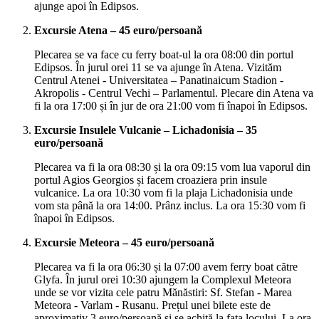
ajunge apoi în Edipsos.
Excursie Atena – 45 euro/persoană
Plecarea se va face cu ferry boat-ul la ora 08:00 din portul
Edipsos. În jurul orei 11 se va ajunge în Atena. Vizităm
Centrul Atenei - Universitatea – Panatinaicum Stadion -
Akropolis - Centrul Vechi – Parlamentul. Plecare din Atena va
fi la ora 17:00 și în jur de ora 21:00 vom fi înapoi în Edipsos.
Excursie Insulele Vulcanie – Lichadonisia – 35
euro/persoană
Plecarea va fi la ora 08:30 și la ora 09:15 vom lua vaporul din
portul Agios Georgios și facem croaziera prin insule
vulcanice. La ora 10:30 vom fi la plaja Lichadonisia unde
vom sta până la ora 14:00. Prânz inclus. La ora 15:30 vom fi
înapoi în Edipsos.
Excursie Meteora – 45 euro/persoană
Plecarea va fi la ora 06:30 și la 07:00 avem ferry boat către
Glyfa. În jurul orei 10:30 ajungem la Complexul Meteora
unde se vor vizita cele patru Mănăstiri: Sf. Stefan - Marea
Meteora - Varlam - Rusanu. Prețul unei bilete este de
aproximativ 3 euro/persoană și se achită la fața locului. La ora