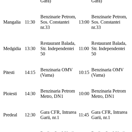
Gară)
Gară)
Benzinarie Petrom,
Benzinarie Petrom,
Mangalia
11:30
Sos. Constantei
13:00
Sos. Constantei
nr.33
nr.33
Restaurant Balada,
Restaurant Balada,
Medgidia
13:30
Str. Independentei
11:00
Str. Independentei
50
50
Benzinaria OMV
Benzinaria OMV
Pitesti
14:15
10:15
(Vama)
(Vama)
Benzinaria Petrom
Benzinaria Petrom
Ploiesti
14:30
10:00
Metro, DN1
Metro, DN1
Gara CFR, Intrarea
Gara CFR, Intrarea
Predeal
12:30
11:45
Garii, nr.1
Garii, nr.1