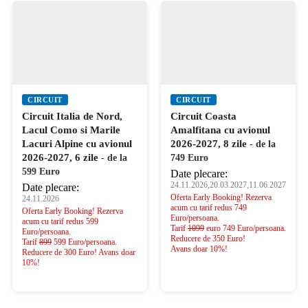
CIRCUIT
CIRCUIT
Circuit Italia de Nord,
Circuit Coasta
Lacul Como si Marile
Amalfitana cu avionul
Lacuri Alpine cu avionul
2026-2027, 8 zile
- de la
2026-2027, 6 zile
- de la
749 Euro
599 Euro
Date plecare:
24.11.2026,20.03.2027,11.06.2027
Date plecare:
Oferta Early Booking! Rezerva
24.11.2026
acum cu tarif redus 749
Oferta Early Booking! Rezerva
Euro/persoana.
acum cu tarif redus 599
Tarif
1099
euro 749 Euro/persoana.
Euro/persoana.
Reducere de 350 Euro!
Tarif
899
599 Euro/persoana.
Avans doar 10%!
Reducere de 300 Euro! Avans doar
10%!