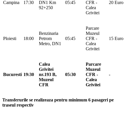
Campina
17:30
DN1 Km
05:45
CFR -
20 Euro
92+250
Calea
Grivitei
Parcare
Benzinaria
Muzeul
Ploiesti
18:00
Petrom
05:45
CFR -
15 Euro
Metro, DN1
Calea
Grivitei
Calea
Parcare
Grivitei
Muzeul
Bucuresti
19:30
nr.193 B,
05:30
CFR -
-
Muzeul
Calea
CFR
Grivitei
Transferurile se realizeaza pentru minimum 6 pasageri pe
traseul respectiv