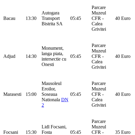
Parcare
Autogara
Muzeul
Bacau
13:30
Transport
05:45
CFR -
40 Euro
Bistrita SA
Calea
Grivitei
Parcare
Monument,
Muzeul
langa piata,
Adjud
14:30
05:45
CFR -
40 Euro
intersectie cu
Calea
Onesti
Grivitei
Mausoleul
Parcare
Eroilor,
Muzeul
Marasesti
15:00
Soseaua
05:45
CFR -
40 Euro
Nationala
DN
Calea
2
Grivitei
Parcare
Lidl Focsani,
Muzeul
Focsani
15:30
Fosta
05:45
CFR -
35 Euro