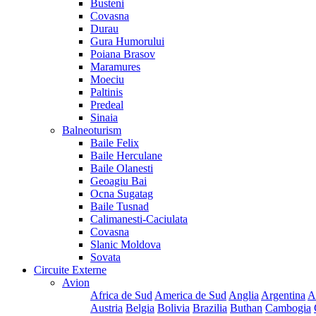
Busteni
Covasna
Durau
Gura Humorului
Poiana Brasov
Maramures
Moeciu
Paltinis
Predeal
Sinaia
Balneoturism
Baile Felix
Baile Herculane
Baile Olanesti
Geoagiu Bai
Ocna Sugatag
Baile Tusnad
Calimanesti-Caciulata
Covasna
Slanic Moldova
Sovata
Circuite Externe
Avion
Africa de Sud
America de Sud
Anglia
Argentina
A
Austria
Belgia
Bolivia
Brazilia
Buthan
Cambogia