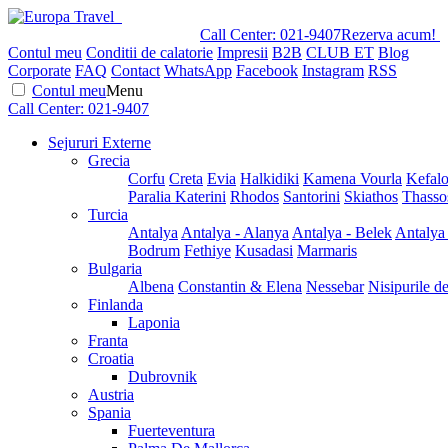
Call Center:
021-9407
Rezerva acum!
Contul meu
Conditii de calatorie
Impresii
B2B
CLUB ET
Blog
Corporate
FAQ
Contact
WhatsApp
Facebook
Instagram
RSS
Contul meu
Menu
Call Center:
021-9407
Sejururi Externe
Grecia
Corfu
Creta
Evia
Halkidiki
Kamena Vourla
Kefalo
Paralia Katerini
Rhodos
Santorini
Skiathos
Thasso
Turcia
Antalya
Antalya - Alanya
Antalya - Belek
Antalya
Bodrum
Fethiye
Kusadasi
Marmaris
Bulgaria
Albena
Constantin & Elena
Nessebar
Nisipurile d
Finlanda
Laponia
Franta
Croatia
Dubrovnik
Austria
Spania
Fuerteventura