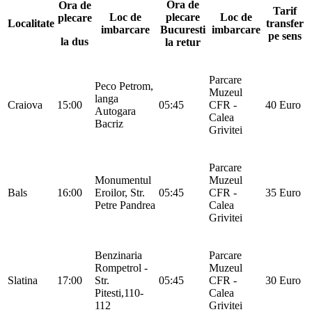
Ora de
Ora de
Tarif
Loc de
plecare
Loc de
plecare
Localitate
transfer
imbarcare
Bucuresti
imbarcare
pe sens
la dus
la retur
Parcare
Peco Petrom,
Muzeul
langa
Craiova
15:00
05:45
CFR -
40 Euro
Autogara
Calea
Bacriz
Grivitei
Parcare
Monumentul
Muzeul
Bals
16:00
Eroilor, Str.
05:45
CFR -
35 Euro
Petre Pandrea
Calea
Grivitei
Benzinaria
Parcare
Rompetrol -
Muzeul
Slatina
17:00
Str.
05:45
CFR -
30 Euro
Pitesti,110-
Calea
112
Grivitei