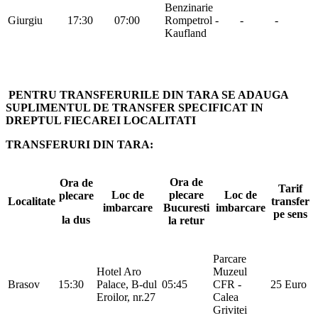
Benzinarie
Giurgiu
17:30
07:00
Rompetrol -
-
-
Kaufland
PENTRU TRANSFERURILE DIN TARA SE ADAUGA
SUPLIMENTUL DE TRANSFER SPECIFICAT IN
DREPTUL FIECAREI LOCALITATI
TRANSFERURI DIN TARA:
Ora de
Ora de
Tarif
Loc de
plecare
Loc de
plecare
Localitate
transfer
imbarcare
Bucuresti
imbarcare
pe sens
la dus
la retur
Parcare
Hotel Aro
Muzeul
Brasov
15:30
Palace, B-dul
05:45
CFR -
25 Euro
Eroilor, nr.27
Calea
Grivitei