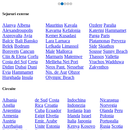
Sejururi externe
Alanya
Albena
Mauritius
Kavala
Ozdere
Paralia
Alexandroupolis
Kavarna
Kefalonia
Katerini
Hammamet
Asprovalta
Ayia
Kemer
Kusadasi
Parga
Paris
Balcic
Bali
Bansko
Lara
Larnaca
Platamonas
Preveza
Belek
Bodrum
Lefkada
Limassol
Side
Skiathos
Borovets
Cancun
Male
Mallorca
Sousse
Sunny Beach
Ctin & Elena
Corfu
Marmaris
Matemwe
Thassos
Valletta
Costa del Sol
Creta
Mellieha
Nei Pori
Vrachos
Wadduwa
Didim
Dubai
Duni
Neos Pant.
Nessebar
Zakynthos
Evia
Hammamet
Nis. de Aur
Obzor
Hurghada
Insula
Olympic Beach
Circuite
Albania
de Sud
Costa
Indochina
Nicaragua
Anglia
Rica
Croatia
Indonezia
Norvegia
Argentina
Cuba
Ecuador
Iordania
Iran
Olanda
Peru
Armenia
Egipt
Elvetia
Irlanda
Israel
Polonia
Austria
Emir. Arabe
Italia
Japonia
Portugalia
Azerbaijan
Unite
Estonia
Kenya
Kosovo
Rusia
Scotia