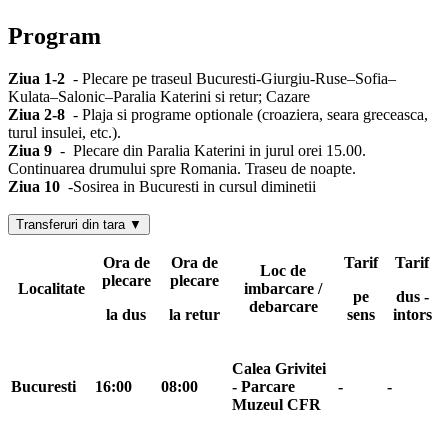
Program
Ziua 1-2
- Plecare pe traseul Bucuresti-Giurgiu-Ruse–Sofia–
Kulata–Salonic–Paralia Katerini si retur; Cazare
Ziua 2-8
- Plaja si programe optionale (croaziera, seara greceasca,
turul insulei, etc.).
Ziua 9
- Plecare din Paralia Katerini in jurul orei 15.00.
Continuarea drumului spre Romania. Traseu de noapte.
Ziua 10
-Sosirea in Bucuresti in cursul diminetii
Transferuri din tara ▼
Ora de
Ora de
Tarif
Tarif
Loc de
plecare
plecare
Localitate
imbarcare /
pe
dus -
debarcare
la dus
la retur
sens
intors
Calea Grivitei
Bucuresti
16:00
08:00
- Parcare
-
-
Muzeul CFR