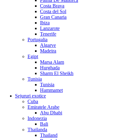
Palma De Mallorca
Costa Brava
Costa del Sol
Gran Canaria
Ibiza
Lanzarote
Tenerife
Portugalia
Algarve
Madeira
Egipt
Marsa Alam
Hurghada
Sharm El Sheikh
Tunisia
Tunisia
Hammamet
Sejururi exotice
Cuba
Emiratele Arabe
Abu Dhabi
Indonezia
Bali
Thailanda
Thailand