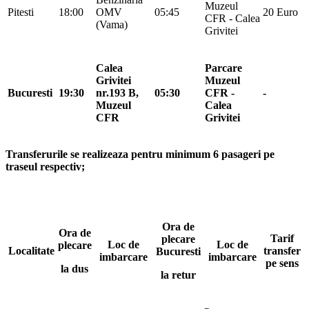
Muzeul
Pitesti
18:00
OMV
05:45
20 Euro
CFR - Calea
(Vama)
Grivitei
Calea
Parcare
Grivitei
Muzeul
Bucuresti
19:30
nr.193 B,
05:30
CFR -
-
Muzeul
Calea
CFR
Grivitei
Transferurile se realizeaza pentru minimum 6 pasageri pe
traseul respectiv;
Ora de
Ora de
Tarif
plecare
Loc de
Loc de
plecare
Localitate
transfer
Bucuresti
imbarcare
imbarcare
pe sens
la dus
la retur