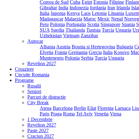
Coreea de Sud
Cuba
Egipt
Estonia
Filipine
Finlan
Gibraltar
India
Indonezia
Iordania
Iran
Irlanda
Isl
Italia
Japonia
Kenya
Laos
Letonia
Lituania
Luxem
Madagascar
Malaezia
Maroc
Mexic
Nepal
Norveg
Peru
Polonia
Portugalia
Scotia
Singapore
Spania
S
SUA
Suedia
Thailanda
Tunisia
Turcia
Ungaria
Ur
Uzbekistan
Vietnam
Zanzibar
Autocar
Albania
Austria
Bosnia si Hertegovina
Bulgaria
Ce
Elvetia
Franta
Germania
Grecia
Italia
Kosovo
Mac
Muntenegru
Polonia
Serbia
Turcia
Ungaria
Revelion 2027
Croaziere
Circuite Romania
Programe
Rusalii
Seniori
Parcuri de distractie
City Break
Atena
Barcelona
Berlin
Eilat
Florenta
Larnaca
Lis
Paris
Praga
Roma
Tel Aviv
Venetia
Viena
1 Decembrie
Revelion 2027
Paste 2027
Craciun 2027