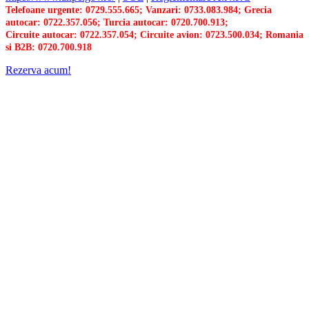
Telefoane urgente: 0729.555.665; Vanzari: 0733.083.984; Grecia
autocar: 0722.357.056; Turcia autocar: 0720.700.913;
Circuite autocar: 0722.357.054; Circuite avion: 0723.500.034; Romania
si B2B: 0720.700.918
Rezerva acum!