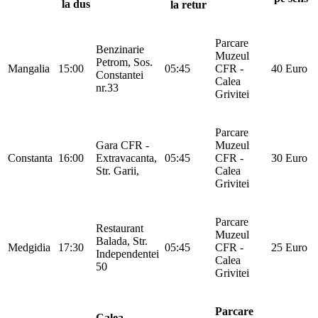
la dus
la retur
Parcare
Benzinarie
Muzeul
Petrom, Sos.
Mangalia
15:00
05:45
CFR -
40 Euro
Constantei
Calea
nr.33
Grivitei
Parcare
Gara CFR -
Muzeul
Constanta
16:00
Extravacanta,
05:45
CFR -
30 Euro
Str. Garii,
Calea
Grivitei
Parcare
Restaurant
Muzeul
Balada, Str.
Medgidia
17:30
05:45
CFR -
25 Euro
Independentei
Calea
50
Grivitei
Parcare
Calea