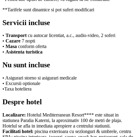
**Tarifele sunt dinamice si pot suferi modificari
Servicii incluse
•
Transport
cu autocar licentiat, a.c., audio-video, 2 soferi
•
Cazare
7 nopti
•
Masa
conform oferta
•
Asistenta turistica
Nu sunt incluse
• Asigurari storno si asigurari medicale
• Excursii optionale
•
Taxa hoteliera
Despre hotel
Localizare:
Hotelul Mediterranean Resort**** este situat in
statiunea Paralia Katerni, la aproximativ 100 de metri de plaja.
Hotelul se afla in imediata apropiere a centrului statiunii.
Facilitati hotel:
piscina exterioara cu sezlonguri & umbrele, centru
SPA: piscina interioara, jacuzzi, sauna, snack bar, restaurant, sala de