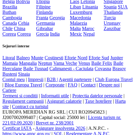
Belgia
Bolivia
Etiopia
Laos
Letonia
Singapore
Brazilia
Filipine
Liban
Lituania
Spania
SUA
Buthan
Finlanda
Luxemburg
Thailanda
Cambogia
Franta
Georgia
Macedonia
Turcia
Canada
Cehia
Germania
Malaezia
Uruguay
Chile
China
Gibraltar
Malta
Maroc
Zanzibar
Coreea
Coreea
Grecia
India
Mexic
Nepal
Sejururi interne
Litoral
Balneo
Munte
Costinesti
Eforie Nord
Eforie Sud
Jupiter
Mamaia
Mangalia
Neptun
Vama Veche
Venus
Baile Felix
Baile
Herculane
Baile Tusnad
Calimanesti - Caciulata
Covasna
Brasov
Busteni
Sinaia
Contul meu
|
Impresii
|
B2B |
Agentii partenere
|
Club Europa Travel
|
Blog Europa Travel
|
Corporate
|
FAQ
|
Contact
|
Despre noi
|
Cariere
Termeni si conditii
|
Informatii utile
|
Protectia datelor personale
|
Regulament campanii
|
Asigurari calatorie
|
Taxe hoteliere
|
Harta
site
|
Contract cu turistul
EUROPA MERIDIAN RG SRL
|
CUI RO20945823
|
J2007002099407
|
Capital social: 25000 lei
|
Licenta turism nr.
221/02.09.2020
|
Brevet nr. 238/2001
Certificat IATA
-
Asigurare insolventa 2026
|
A.N.P.C.
-
https://www.anpc.gov.ro/
|
SOL
|
Reglementare A.N.P.C