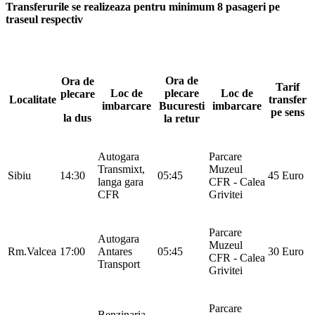
Transferurile se realizeaza pentru minimum 8 pasageri pe
traseul respectiv
Ora de
Ora de
Tarif
Loc de
plecare
Loc de
plecare
Localitate
transfer
imbarcare
Bucuresti
imbarcare
pe sens
la dus
la retur
Autogara
Parcare
Transmixt,
Muzeul
Sibiu
14:30
05:45
45 Euro
langa gara
CFR - Calea
CFR
Grivitei
Parcare
Autogara
Muzeul
Rm.Valcea
17:00
Antares
05:45
30 Euro
CFR - Calea
Transport
Grivitei
Parcare
Benzinaria