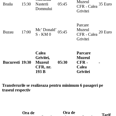
Muzeul
Braila
15:30
Nasterii
05:45
35 Euro
CFR - Calea
Domnului
Grivitei
Parcare
Mc’ Donald’
Muzeul
Buzau
17:00
05:45
20 Euro
S - KM 0
CFR - Calea
Grivitei
Calea
Parcare
Grivitei,
Muzeul
Bucuresti
19:30
Muzeul
05:30
CFR -
-
CFR, nr.
Calea
193 B
Grivitei
Transferurile se realizeaza pentru minimum 6 pasageri pe
traseul respectiv
Ora de
Ora de
Tarif