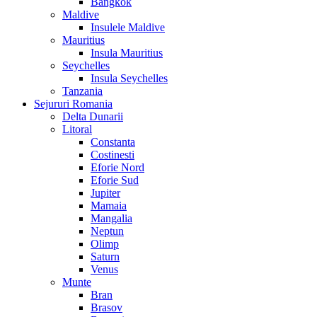
Bangkok
Maldive
Insulele Maldive
Mauritius
Insula Mauritius
Seychelles
Insula Seychelles
Tanzania
Sejururi Romania
Delta Dunarii
Litoral
Constanta
Costinesti
Eforie Nord
Eforie Sud
Jupiter
Mamaia
Mangalia
Neptun
Olimp
Saturn
Venus
Munte
Bran
Brasov