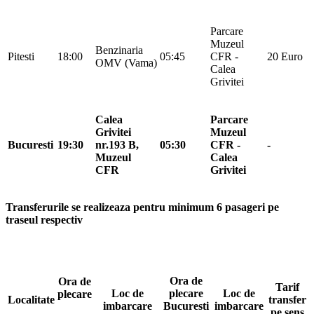
Parcare
Muzeul
Benzinaria
Pitesti
18:00
05:45
CFR -
20 Euro
OMV (Vama)
Calea
Grivitei
Calea
Parcare
Grivitei
Muzeul
Bucuresti
19:30
nr.193 B,
05:30
CFR -
-
Muzeul
Calea
CFR
Grivitei
Transferurile se realizeaza pentru minimum 6 pasageri pe
traseul respectiv
Ora de
Ora de
Tarif
Loc de
plecare
Loc de
plecare
Localitate
transfer
imbarcare
Bucuresti
imbarcare
pe sens