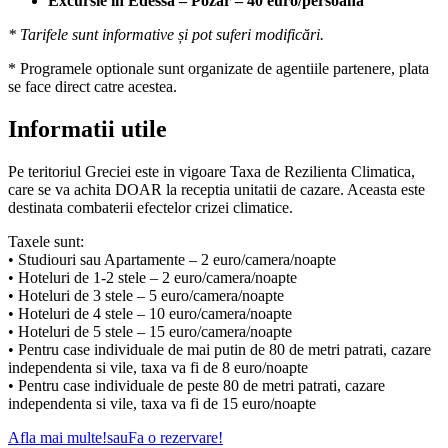
Excursie în Edessa – Pozar – 40 euro/persoană
* Tarifele sunt informative și pot suferi modificări.
* Programele optionale sunt organizate de agentiile partenere, plata
se face direct catre acestea.
Informatii utile
Pe teritoriul Greciei este in vigoare Taxa de Rezilienta Climatica,
care se va achita DOAR la receptia unitatii de cazare. Aceasta este
destinata combaterii efectelor crizei climatice.
Taxele sunt:
• Studiouri sau Apartamente – 2 euro/camera/noapte
• Hoteluri de 1-2 stele – 2 euro/camera/noapte
• Hoteluri de 3 stele – 5 euro/camera/noapte
• Hoteluri de 4 stele – 10 euro/camera/noapte
• Hoteluri de 5 stele – 15 euro/camera/noapte
• Pentru case individuale de mai putin de 80 de metri patrati, cazare
independenta si vile, taxa va fi de 8 euro/noapte
• Pentru case individuale de peste 80 de metri patrati, cazare
independenta si vile, taxa va fi de 15 euro/noapte
Afla mai multe!
sau
Fa o rezervare!