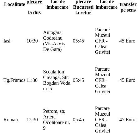
Loc de
plecare
Loc de
plecare
Localitate
transfer
imbarcare
Bucuresti
imbarcare
pe sens
la dus
la retur
Parcare
Autogara
Muzeul
Codreanu
Iasi
10:30
05:45
CFR -
45 Euro
(Vis-A-Vis
Calea
De Gara)
Grivitei
Parcare
Scoala Ion
Muzeul
Creanga, Str.
Tg.Frumos
11:30
05:45
CFR -
45 Euro
Bogdan Voda
Calea
nr. 5
Grivitei
Parcare
Petrom, str.
Muzeul
Artera
Roman
12:30
05:45
CFR -
45 Euro
Ocolitoare nr.
Calea
9
Grivitei