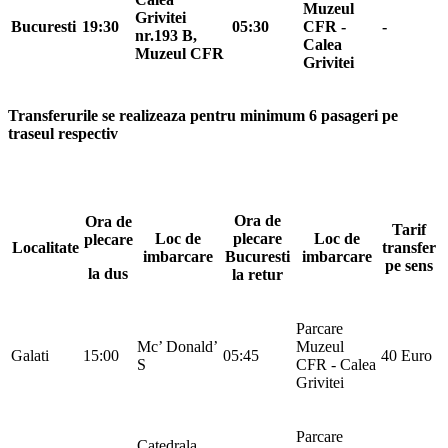
Muzeul
Grivitei
Bucuresti
19:30
05:30
CFR -
-
nr.193 B,
Calea
Muzeul CFR
Grivitei
Transferurile se realizeaza pentru minimum 6 pasageri pe
traseul respectiv
Ora de
Ora de
Tarif
Loc de
plecare
Loc de
plecare
Localitate
transfer
imbarcare
Bucuresti
imbarcare
pe sens
la dus
la retur
Parcare
Mc’ Donald’
Muzeul
Galati
15:00
05:45
40 Euro
S
CFR - Calea
Grivitei
Parcare
Catedrala