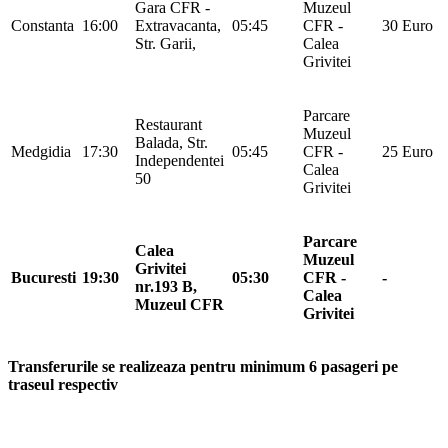
Gara CFR -
Muzeul
Constanta
16:00
Extravacanta,
05:45
CFR -
30 Euro
Str. Garii,
Calea
Grivitei
Parcare
Restaurant
Muzeul
Balada, Str.
Medgidia
17:30
05:45
CFR -
25 Euro
Independentei
Calea
50
Grivitei
Parcare
Calea
Muzeul
Grivitei
Bucuresti
19:30
05:30
CFR -
-
nr.193 B,
Calea
Muzeul CFR
Grivitei
Transferurile se realizeaza pentru minimum 6 pasageri pe
traseul respectiv