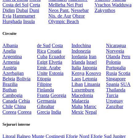
Costa del Sol
Creta
Mellieha
Nei Pori
Vrachos
Wadduwa
Didim
Dubai
Duni
Neos Pant.
Nessebar
Zakynthos
Evia
Hammamet
Nis. de Aur
Obzor
Hurghada
Insula
Olympic Beach
Circuite
Albania
de Sud
Costa
Indochina
Nicaragua
Anglia
Rica
Croatia
Indonezia
Norvegia
Argentina
Cuba
Ecuador
Iordania
Iran
Olanda
Peru
Armenia
Egipt
Elvetia
Irlanda
Israel
Polonia
Austria
Emir. Arabe
Italia
Japonia
Portugalia
Azerbaijan
Unite
Estonia
Kenya
Kosovo
Rusia
Scotia
Belgia
Bolivia
Etiopia
Laos
Letonia
Singapore
Brazilia
Filipine
Liban
Lituania
Spania
SUA
Buthan
Finlanda
Luxemburg
Thailanda
Cambogia
Franta
Georgia
Macedonia
Turcia
Canada
Cehia
Germania
Malaezia
Uruguay
Chile
China
Gibraltar
Malta
Maroc
Zanzibar
Coreea
Coreea
Grecia
India
Mexic
Nepal
Sejururi interne
Litoral
Balneo
Munte
Costinesti
Eforie Nord
Eforie Sud
Jupiter