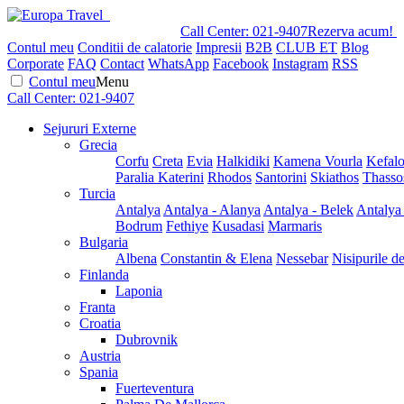
Call Center:
021-9407
Rezerva acum!
Contul meu
Conditii de calatorie
Impresii
B2B
CLUB ET
Blog
Corporate
FAQ
Contact
WhatsApp
Facebook
Instagram
RSS
Contul meu
Menu
Call Center:
021-9407
Sejururi Externe
Grecia
Corfu
Creta
Evia
Halkidiki
Kamena Vourla
Kefalo
Paralia Katerini
Rhodos
Santorini
Skiathos
Thasso
Turcia
Antalya
Antalya - Alanya
Antalya - Belek
Antalya
Bodrum
Fethiye
Kusadasi
Marmaris
Bulgaria
Albena
Constantin & Elena
Nessebar
Nisipurile d
Finlanda
Laponia
Franta
Croatia
Dubrovnik
Austria
Spania
Fuerteventura