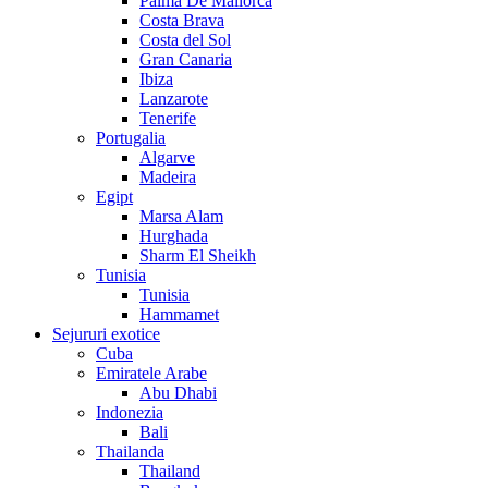
Palma De Mallorca
Costa Brava
Costa del Sol
Gran Canaria
Ibiza
Lanzarote
Tenerife
Portugalia
Algarve
Madeira
Egipt
Marsa Alam
Hurghada
Sharm El Sheikh
Tunisia
Tunisia
Hammamet
Sejururi exotice
Cuba
Emiratele Arabe
Abu Dhabi
Indonezia
Bali
Thailanda
Thailand