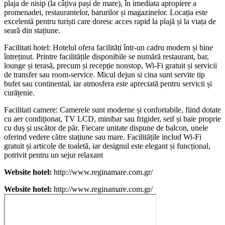
plaja de nisip (la câțiva pași de mare), în imediata apropiere a
promenadei, restaurantelor, barurilor și magazinelor. Locația este
excelentă pentru turiști care doresc acces rapid la plajă și la viața de
seară din stațiune.
Facilitati hotel: Hotelul ofera facilități într-un cadru modern și bine
întreținut. Printre facilitățile disponibile se numără restaurant, bar,
lounge și terasă, precum și recepție nonstop, Wi-Fi gratuit și servicii
de transfer sau room-service. Micul dejun si cina sunt servite tip
bufet sau continental, iar atmosfera este apreciată pentru servicii și
curățenie.
Facilitati camere: Camerele sunt moderne și confortabile, fiind dotate
cu aer condiționat, TV LCD, minibar sau frigider, seif și baie proprie
cu duș și uscător de păr. Fiecare unitate dispune de balcon, unele
oferind vedere către stațiune sau mare. Facilitățile includ Wi-Fi
gratuit și articole de toaletă, iar designul este elegant și funcțional,
potrivit pentru un sejur relaxant
Website hotel:
http://www.reginamare.com.gr/
Website hotel:
http://www.reginamare.com.gr/