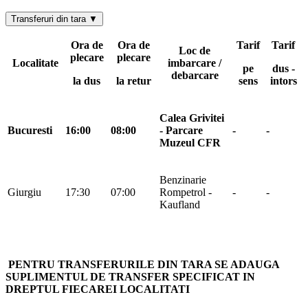
Transferuri din tara ▼
Ora de
Ora de
Tarif
Tarif
Loc de
plecare
plecare
Localitate
imbarcare /
pe
dus -
debarcare
la dus
la retur
sens
intors
Calea Grivitei
Bucuresti
16:00
08:00
- Parcare
-
-
Muzeul CFR
Benzinarie
Giurgiu
17:30
07:00
Rompetrol -
-
-
Kaufland
PENTRU TRANSFERURILE DIN TARA SE ADAUGA
SUPLIMENTUL DE TRANSFER SPECIFICAT IN
DREPTUL FIECAREI LOCALITATI