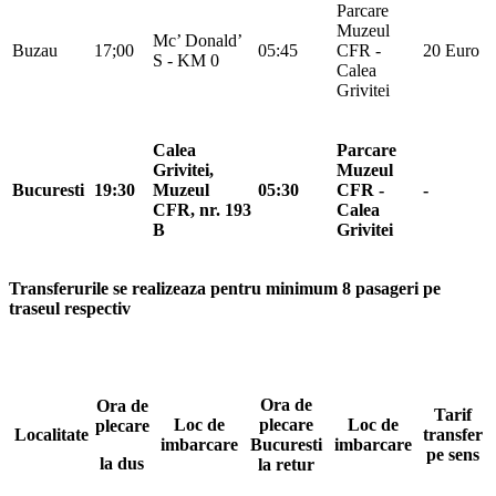
Parcare
Muzeul
Mc’ Donald’
Buzau
17;00
05:45
CFR -
20 Euro
S - KM 0
Calea
Grivitei
Calea
Parcare
Grivitei,
Muzeul
Bucuresti
19:30
Muzeul
05:30
CFR -
-
CFR, nr. 193
Calea
B
Grivitei
Transferurile se realizeaza pentru minimum 8 pasageri pe
traseul respectiv
Ora de
Ora de
Tarif
Loc de
plecare
Loc de
plecare
Localitate
transfer
imbarcare
Bucuresti
imbarcare
pe sens
la dus
la retur