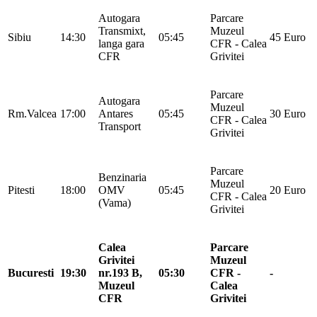
Autogara
Parcare
Transmixt,
Muzeul
Sibiu
14:30
05:45
45 Euro
langa gara
CFR - Calea
CFR
Grivitei
Parcare
Autogara
Muzeul
Rm.Valcea
17:00
Antares
05:45
30 Euro
CFR - Calea
Transport
Grivitei
Parcare
Benzinaria
Muzeul
Pitesti
18:00
OMV
05:45
20 Euro
CFR - Calea
(Vama)
Grivitei
Calea
Parcare
Grivitei
Muzeul
Bucuresti
19:30
nr.193 B,
05:30
CFR -
-
Muzeul
Calea
CFR
Grivitei