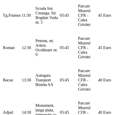
Parcare
Scoala Ion
Muzeul
Creanga, Str.
Tg.Frumos
11:30
05:45
CFR -
45 Euro
Bogdan Voda
Calea
nr. 5
Grivitei
Parcare
Petrom, str.
Muzeul
Artera
Roman
12:30
05:45
CFR -
45 Euro
Ocolitoare nr.
Calea
9
Grivitei
Parcare
Autogara
Muzeul
Bacau
13:30
Transport
05:45
CFR -
40 Euro
Bistrita SA
Calea
Grivitei
Parcare
Monument,
Muzeul
langa piata,
Adjud
14:30
05:45
CFR -
40 Euro
intersectie cu