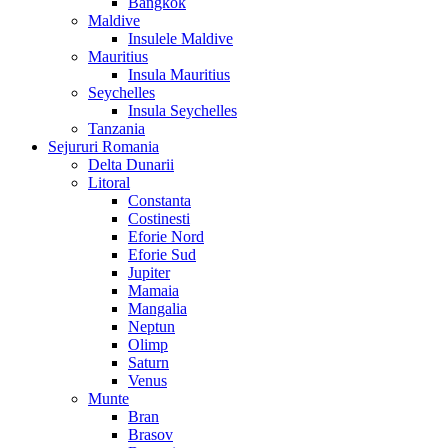
Bangkok
Maldive
Insulele Maldive
Mauritius
Insula Mauritius
Seychelles
Insula Seychelles
Tanzania
Sejururi Romania
Delta Dunarii
Litoral
Constanta
Costinesti
Eforie Nord
Eforie Sud
Jupiter
Mamaia
Mangalia
Neptun
Olimp
Saturn
Venus
Munte
Bran
Brasov