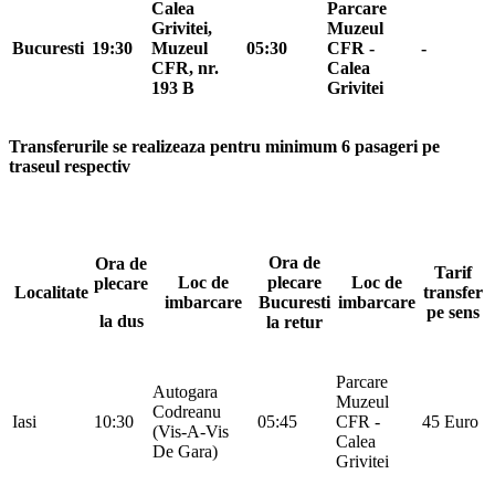
Calea
Parcare
Grivitei,
Muzeul
Bucuresti
19:30
Muzeul
05:30
CFR -
-
CFR, nr.
Calea
193 B
Grivitei
Transferurile se realizeaza pentru minimum 6 pasageri pe
traseul respectiv
Ora de
Ora de
Tarif
Loc de
plecare
Loc de
plecare
Localitate
transfer
imbarcare
Bucuresti
imbarcare
pe sens
la dus
la retur
Parcare
Autogara
Muzeul
Codreanu
Iasi
10:30
05:45
CFR -
45 Euro
(Vis-A-Vis
Calea
De Gara)
Grivitei