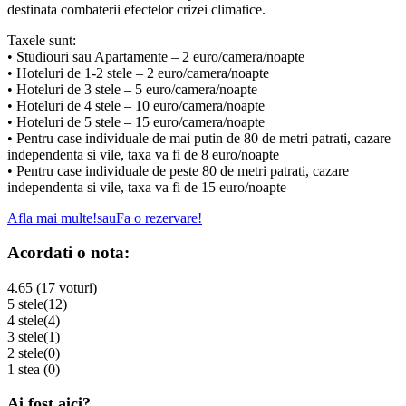
destinata combaterii efectelor crizei climatice.
Taxele sunt:
• Studiouri sau Apartamente – 2 euro/camera/noapte
• Hoteluri de 1-2 stele – 2 euro/camera/noapte
• Hoteluri de 3 stele – 5 euro/camera/noapte
• Hoteluri de 4 stele – 10 euro/camera/noapte
• Hoteluri de 5 stele – 15 euro/camera/noapte
• Pentru case individuale de mai putin de 80 de metri patrati, cazare
independenta si vile, taxa va fi de 8 euro/noapte
• Pentru case individuale de peste 80 de metri patrati, cazare
independenta si vile, taxa va fi de 15 euro/noapte
Afla mai multe!
sau
Fa o rezervare!
Acordati o nota:
4.65 (17 voturi)
5 stele
(12)
4 stele
(4)
3 stele
(1)
2 stele
(0)
1 stea
(0)
Ai fost aici?