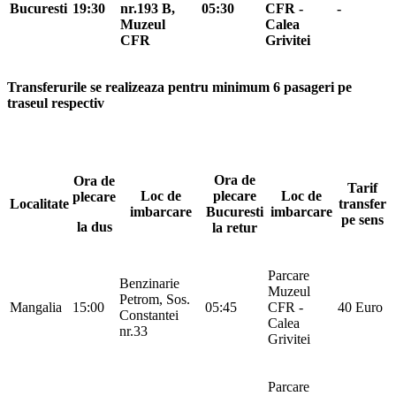
Bucuresti
19:30
nr.193 B,
05:30
CFR -
-
Muzeul
Calea
CFR
Grivitei
Transferurile se realizeaza pentru minimum 6 pasageri pe
traseul respectiv
Ora de
Ora de
Tarif
Loc de
plecare
Loc de
plecare
Localitate
transfer
imbarcare
Bucuresti
imbarcare
pe sens
la dus
la retur
Parcare
Benzinarie
Muzeul
Petrom, Sos.
Mangalia
15:00
05:45
CFR -
40 Euro
Constantei
Calea
nr.33
Grivitei
Parcare