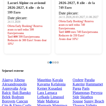
Lacuri Alpine cu avionul
2026-2027, 8 zile
- de la
2026-2027, 6 zile
- de la
749 Euro
599 Euro
Date plecare:
24.11.2026,20.03.2027,11.06.2027
Date plecare:
Oferta Early Booking! Rezerva
24.11.2026
acum cu tarif redus 749
Oferta Early Booking! Rezerva
Euro/persoana.
acum cu tarif redus 599
Tarif
1099
euro 749 Euro/persoana.
Euro/persoana.
Reducere de 350 Euro!
Tarif
899
599 Euro/persoana.
Avans doar 10%!
Reducere de 300 Euro! Avans doar
10%!
Sejururi externe
Alanya
Albena
Mauritius
Kavala
Ozdere
Paralia
Alexandroupolis
Kavarna
Kefalonia
Katerini
Hammamet
Asprovalta
Ayia
Kemer
Kusadasi
Parga
Paris
Balcic
Bali
Bansko
Lara
Larnaca
Platamonas
Preveza
Belek
Bodrum
Lefkada
Limassol
Side
Skiathos
Borovets
Cancun
Male
Mallorca
Sousse
Sunny Beach
Ctin & Elena
Corfu
Marmaris
Matemwe
Thassos
Valletta