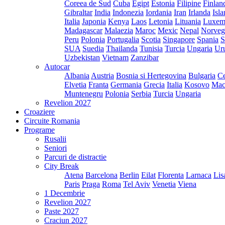
Coreea de Sud
Cuba
Egipt
Estonia
Filipine
Finlan
Gibraltar
India
Indonezia
Iordania
Iran
Irlanda
Isl
Italia
Japonia
Kenya
Laos
Letonia
Lituania
Luxem
Madagascar
Malaezia
Maroc
Mexic
Nepal
Norveg
Peru
Polonia
Portugalia
Scotia
Singapore
Spania
S
SUA
Suedia
Thailanda
Tunisia
Turcia
Ungaria
Ur
Uzbekistan
Vietnam
Zanzibar
Autocar
Albania
Austria
Bosnia si Hertegovina
Bulgaria
Ce
Elvetia
Franta
Germania
Grecia
Italia
Kosovo
Mac
Muntenegru
Polonia
Serbia
Turcia
Ungaria
Revelion 2027
Croaziere
Circuite Romania
Programe
Rusalii
Seniori
Parcuri de distractie
City Break
Atena
Barcelona
Berlin
Eilat
Florenta
Larnaca
Lis
Paris
Praga
Roma
Tel Aviv
Venetia
Viena
1 Decembrie
Revelion 2027
Paste 2027
Craciun 2027