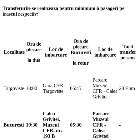
Transferurile se realizeaza pentru minimum 6 pasageri pe
traseul respectiv;
Ora de
Ora de
Tarif
plecare
Loc de
Loc de
plecare
Localitate
transfer
Bucuresti
imbarcare
imbarcare
pe sens
la dus
la retur
Parcare
Gara CFR
Muzeul
Targoviste
18:00
05:45
20 Euro
Targoviste
CFR - Calea
Grivitei
Calea
Parcare
Grivitei,
Muzeul
Bucuresti
19:30
Muzeul
05:30
CFR -
-
CFR, nr.
Calea
193 B
Grivitei