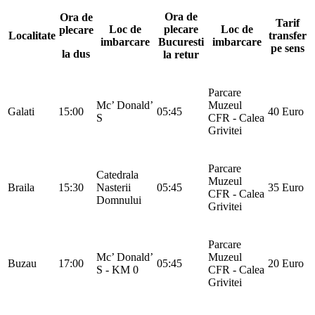
Ora de
Ora de
Tarif
Loc de
plecare
Loc de
plecare
Localitate
transfer
imbarcare
Bucuresti
imbarcare
pe sens
la dus
la retur
Parcare
Mc’ Donald’
Muzeul
Galati
15:00
05:45
40 Euro
S
CFR - Calea
Grivitei
Parcare
Catedrala
Muzeul
Braila
15:30
Nasterii
05:45
35 Euro
CFR - Calea
Domnului
Grivitei
Parcare
Mc’ Donald’
Muzeul
Buzau
17:00
05:45
20 Euro
S - KM 0
CFR - Calea
Grivitei