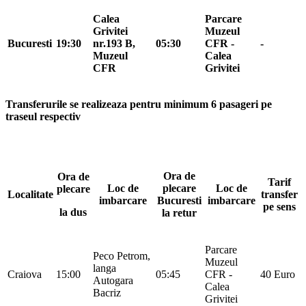
Calea
Parcare
Grivitei
Muzeul
Bucuresti
19:30
nr.193 B,
05:30
CFR -
-
Muzeul
Calea
CFR
Grivitei
Transferurile se realizeaza pentru minimum 6 pasageri pe
traseul respectiv
Ora de
Ora de
Tarif
Loc de
plecare
Loc de
plecare
Localitate
transfer
imbarcare
Bucuresti
imbarcare
pe sens
la dus
la retur
Parcare
Peco Petrom,
Muzeul
langa
Craiova
15:00
05:45
CFR -
40 Euro
Autogara
Calea
Bacriz
Grivitei