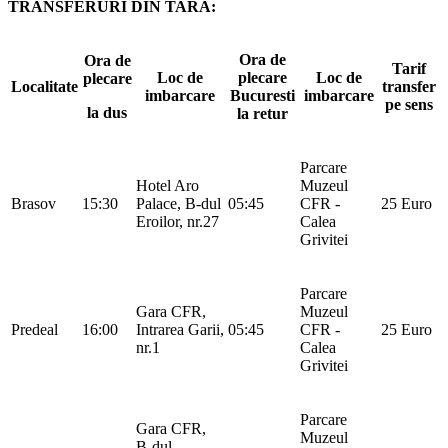
TRANSFERURI DIN TARA:
Ora de
Ora de
Tarif
Loc de
plecare
Loc de
plecare
Localitate
transfer
imbarcare
Bucuresti
imbarcare
pe sens
la dus
la retur
Parcare
Hotel Aro
Muzeul
Brasov
15:30
Palace, B-dul
05:45
CFR -
25 Euro
Eroilor, nr.27
Calea
Grivitei
Parcare
Gara CFR,
Muzeul
Predeal
16:00
Intrarea Garii,
05:45
CFR -
25 Euro
nr.1
Calea
Grivitei
Parcare
Gara CFR,
Muzeul
B-dul