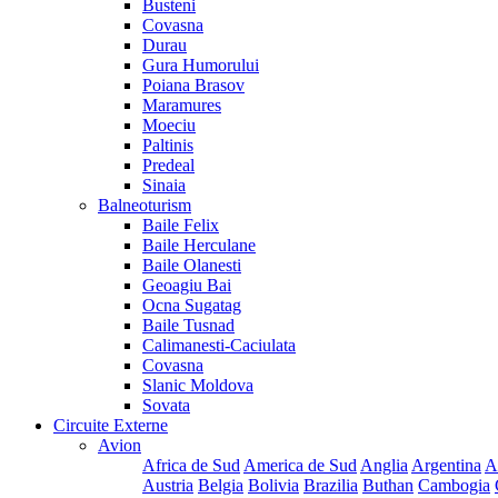
Busteni
Covasna
Durau
Gura Humorului
Poiana Brasov
Maramures
Moeciu
Paltinis
Predeal
Sinaia
Balneoturism
Baile Felix
Baile Herculane
Baile Olanesti
Geoagiu Bai
Ocna Sugatag
Baile Tusnad
Calimanesti-Caciulata
Covasna
Slanic Moldova
Sovata
Circuite Externe
Avion
Africa de Sud
America de Sud
Anglia
Argentina
A
Austria
Belgia
Bolivia
Brazilia
Buthan
Cambogia