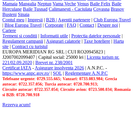
Mamaia
Mangalia
Neptun
Vama Veche
Venus
Baile Felix
Baile
Herculane
Baile Tusnad
Calimanesti - Caciulata
Covasna
Brasov
Busteni
Sinaia
Contul meu
|
Impresii
|
B2B |
Agentii partenere
|
Club Europa Travel
|
Blog Europa Travel
|
Corporate
|
FAQ
|
Contact
|
Despre noi
|
Cariere
Termeni si conditii
|
Informatii utile
|
Protectia datelor personale
|
Regulament campanii
|
Asigurari calatorie
|
Taxe hoteliere
|
Harta
site
|
Contract cu turistul
EUROPA MERIDIAN RG SRL
|
CUI RO20945823
|
J2007002099407
|
Capital social: 25000 lei
|
Licenta turism nr.
221/02.09.2020
|
Brevet nr. 238/2001
Certificat IATA
-
Asigurare insolventa 2026
|
A.N.P.C.
-
https://www.anpc.gov.ro/
|
SOL
|
Reglementare A.N.P.C
Telefoane urgente: 0729.555.665; Vanzari: 0733.083.984; Grecia
autocar: 0722.357.056; Turcia autocar: 0720.700.913;
Circuite autocar: 0722.357.054; Circuite avion: 0723.500.034; Romania
si B2B: 0720.700.918
Rezerva acum!