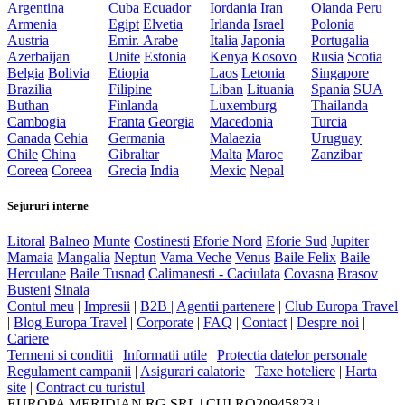
Argentina
Cuba
Ecuador
Iordania
Iran
Olanda
Peru
Armenia
Egipt
Elvetia
Irlanda
Israel
Polonia
Austria
Emir. Arabe
Italia
Japonia
Portugalia
Azerbaijan
Unite
Estonia
Kenya
Kosovo
Rusia
Scotia
Belgia
Bolivia
Etiopia
Laos
Letonia
Singapore
Brazilia
Filipine
Liban
Lituania
Spania
SUA
Buthan
Finlanda
Luxemburg
Thailanda
Cambogia
Franta
Georgia
Macedonia
Turcia
Canada
Cehia
Germania
Malaezia
Uruguay
Chile
China
Gibraltar
Malta
Maroc
Zanzibar
Coreea
Coreea
Grecia
India
Mexic
Nepal
Sejururi interne
Litoral
Balneo
Munte
Costinesti
Eforie Nord
Eforie Sud
Jupiter
Mamaia
Mangalia
Neptun
Vama Veche
Venus
Baile Felix
Baile
Herculane
Baile Tusnad
Calimanesti - Caciulata
Covasna
Brasov
Busteni
Sinaia
Contul meu
|
Impresii
|
B2B |
Agentii partenere
|
Club Europa Travel
|
Blog Europa Travel
|
Corporate
|
FAQ
|
Contact
|
Despre noi
|
Cariere
Termeni si conditii
|
Informatii utile
|
Protectia datelor personale
|
Regulament campanii
|
Asigurari calatorie
|
Taxe hoteliere
|
Harta
site
|
Contract cu turistul
EUROPA MERIDIAN RG SRL
|
CUI RO20945823
|