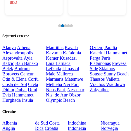
10%!
Sejururi externe
Alanya
Albena
Mauritius
Kavala
Ozdere
Paralia
Alexandroupolis
Kavarna
Kefalonia
Katerini
Hammamet
Asprovalta
Ayia
Kemer
Kusadasi
Parga
Paris
Balcic
Bali
Bansko
Lara
Larnaca
Platamonas
Preveza
Belek
Bodrum
Lefkada
Limassol
Side
Skiathos
Borovets
Cancun
Male
Mallorca
Sousse
Sunny Beach
Ctin & Elena
Corfu
Marmaris
Matemwe
Thassos
Valletta
Costa del Sol
Creta
Mellieha
Nei Pori
Vrachos
Wadduwa
Didim
Dubai
Duni
Neos Pant.
Nessebar
Zakynthos
Evia
Hammamet
Nis. de Aur
Obzor
Hurghada
Insula
Olympic Beach
Circuite
Albania
de Sud
Costa
Indochina
Nicaragua
Anglia
Rica
Croatia
Indonezia
Norvegia