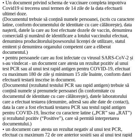
• Un document privind schema de vaccinare completa impotriva
Covid19 si trecerea unui termen de 14 zile de la data efectuarii
ultimei doze.
(Documentul trebuie să conțină numele persoanei, (scris cu caractere
latine, conform documentului de identitate cu care călătorește), data
nașterii, datele la care au fost efectuate dozele de vaccin, denumirea
comercială și numărul de identificare a lotului vaccinului efectuat,
denumirea producătorului/posesorului licenței de utilizare, statul
emitent și denumirea organului competent care a eliberat
documentul.)
• pentru persoanele care au fost infectate cu virusul SARS-CoV-2 și
s-au vindecat - un document care atesta un rezultat pozitiv al unui
test PCR sau al unui test rapid antigen pentru COVID-19, efectuat
cu maximum 180 de zile și minimum 15 zile înainte, conform datei
efectuarii testarii inscrise in document.
(Documentul (rezultatul testului PCR sau rapid antigen) trebuie să
conțină numele și prenumele persoanei (în conformitate cu
documentul de identitate cu care călătorește), datele laboratorului
care a efectuat testarea (denumire, adresă sau alte date de contact),
data la care a fost efectuată testarea PCR sau testul rapid antigen
pentru COVID-19, înscrise cu caractere latine („PCR” sau „RAT”)
și rezultatul pozitiv (“Positive”), care să permită interpretarea
documentului.)
• un document care atesta un rezultat negativ al unui test PCR,
efectuat cu maximum 72 de ore anterior sosirii sau al unui test rapid