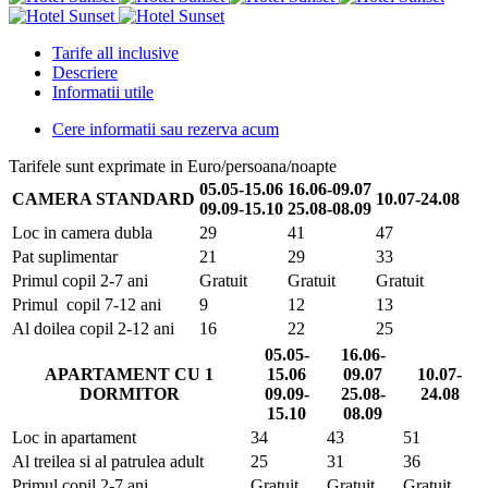
Tarife all inclusive
Descriere
Informatii utile
Cere informatii sau rezerva acum
Tarifele sunt exprimate in Euro/persoana/noapte
05.05-15.06
16.06-09.07
CAMERA STANDARD
10.07-24.08
09.09-15.10
25.08-08.09
Loc in camera dubla
29
41
47
Pat suplimentar
21
29
33
Primul copil 2-7 ani
Gratuit
Gratuit
Gratuit
Primul copil 7-12 ani
9
12
13
Al doilea copil 2-12 ani
16
22
25
05.05-
16.06-
APARTAMENT CU 1
15.06
09.07
10.07-
DORMITOR
09.09-
25.08-
24.08
15.10
08.09
Loc in apartament
34
43
51
Al treilea si al patrulea adult
25
31
36
Primul copil 2-7 ani
Gratuit
Gratuit
Gratuit