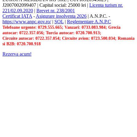
J2007002099407
|
Capital social: 25000 lei
|
Licenta turism nr.
221/02.09.2020
|
Brevet nr. 238/2001
Certificat IATA
-
Asigurare insolventa 2026
|
A.N.P.C.
-
https://www.anpc.gov.ro/
|
SOL
|
Reglementare A.N.P.C
Telefoane urgente: 0729.555.665; Vanzari: 0733.083.984; Grecia
autocar: 0722.357.056; Turcia autocar: 0720.700.913;
Circuite autocar: 0722.357.054; Circuite avion: 0723.500.034; Romania
si B2B: 0720.700.918
Rezerva acum!