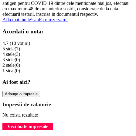
antigen pentru COVID-19 dintre cele mentionate mai jos, efectuat
cu maximum 48 de ore anterior sosirii, considerate de la data
efectuarii testarii, inscrisa in documentul respectiv.
Afla mai multe!
sau
Fa o rezervare!
Acordati o nota:
4.7 (10 voturi)
5 stele
(7)
4 stele
(3)
3 stele
(0)
2 stele
(0)
1 stea
(0)
Ai fost aici?
Adauga o impresie
Impresii de calatorie
Nu exista rezultate
Vezi toate impresiile