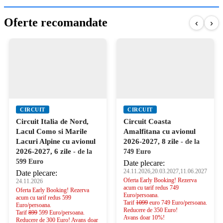
Oferte recomandate
‹
›
CIRCUIT
CIRCUIT
Circuit Italia de Nord,
Circuit Coasta
Lacul Como si Marile
Amalfitana cu avionul
Lacuri Alpine cu avionul
2026-2027, 8 zile
- de la
2026-2027, 6 zile
- de la
749 Euro
599 Euro
Date plecare:
24.11.2026,20.03.2027,11.06.2027
Date plecare:
Oferta Early Booking! Rezerva
24.11.2026
acum cu tarif redus 749
Oferta Early Booking! Rezerva
Euro/persoana.
acum cu tarif redus 599
Tarif
1099
euro 749 Euro/persoana.
Euro/persoana.
Reducere de 350 Euro!
Tarif
899
599 Euro/persoana.
Avans doar 10%!
Reducere de 300 Euro! Avans doar