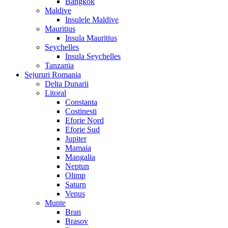
Bangkok
Maldive
Insulele Maldive
Mauritius
Insula Mauritius
Seychelles
Insula Seychelles
Tanzania
Sejururi Romania
Delta Dunarii
Litoral
Constanta
Costinesti
Eforie Nord
Eforie Sud
Jupiter
Mamaia
Mangalia
Neptun
Olimp
Saturn
Venus
Munte
Bran
Brasov