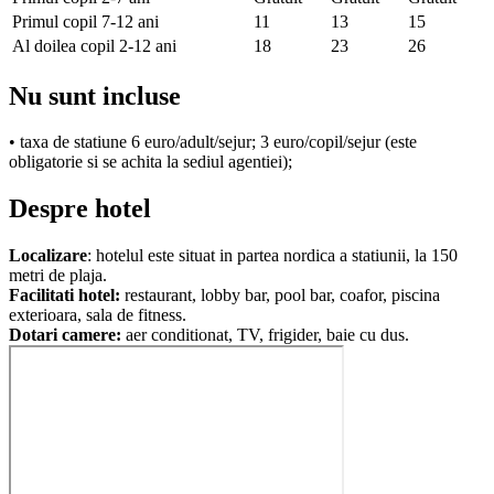
Primul copil 7-12 ani
11
13
15
Al doilea copil 2-12 ani
18
23
26
Nu sunt incluse
• taxa de statiune 6 euro/adult/sejur; 3 euro/copil/sejur (este
obligatorie si se achita la sediul agentiei);
Despre hotel
Localizare
: hotelul este situat in partea nordica a statiunii, la 150
metri de plaja.
Facilitati hotel:
restaurant, lobby bar, pool bar, coafor, piscina
exterioara, sala de fitness.
Dotari camere:
aer conditionat, TV, frigider, baie cu dus.