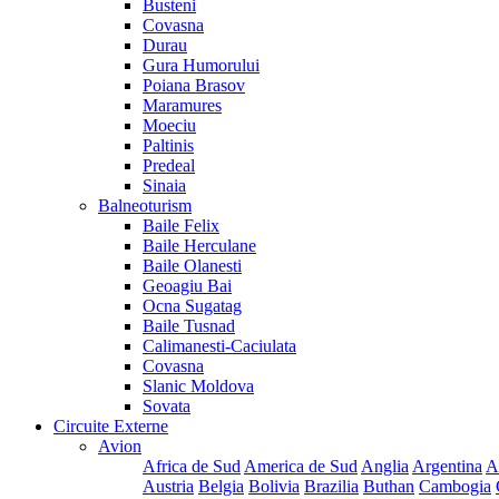
Busteni
Covasna
Durau
Gura Humorului
Poiana Brasov
Maramures
Moeciu
Paltinis
Predeal
Sinaia
Balneoturism
Baile Felix
Baile Herculane
Baile Olanesti
Geoagiu Bai
Ocna Sugatag
Baile Tusnad
Calimanesti-Caciulata
Covasna
Slanic Moldova
Sovata
Circuite Externe
Avion
Africa de Sud
America de Sud
Anglia
Argentina
A
Austria
Belgia
Bolivia
Brazilia
Buthan
Cambogia