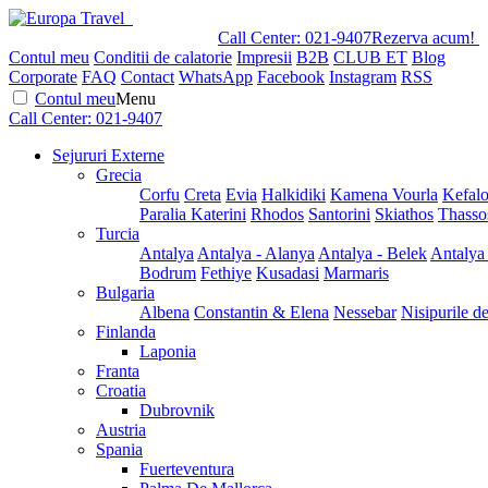
Call Center:
021-9407
Rezerva acum!
Contul meu
Conditii de calatorie
Impresii
B2B
CLUB ET
Blog
Corporate
FAQ
Contact
WhatsApp
Facebook
Instagram
RSS
Contul meu
Menu
Call Center:
021-9407
Sejururi Externe
Grecia
Corfu
Creta
Evia
Halkidiki
Kamena Vourla
Kefalo
Paralia Katerini
Rhodos
Santorini
Skiathos
Thasso
Turcia
Antalya
Antalya - Alanya
Antalya - Belek
Antalya
Bodrum
Fethiye
Kusadasi
Marmaris
Bulgaria
Albena
Constantin & Elena
Nessebar
Nisipurile d
Finlanda
Laponia
Franta
Croatia
Dubrovnik
Austria
Spania
Fuerteventura