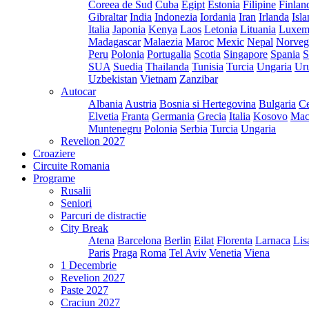
Coreea de Sud
Cuba
Egipt
Estonia
Filipine
Finlan
Gibraltar
India
Indonezia
Iordania
Iran
Irlanda
Isl
Italia
Japonia
Kenya
Laos
Letonia
Lituania
Luxem
Madagascar
Malaezia
Maroc
Mexic
Nepal
Norveg
Peru
Polonia
Portugalia
Scotia
Singapore
Spania
S
SUA
Suedia
Thailanda
Tunisia
Turcia
Ungaria
Ur
Uzbekistan
Vietnam
Zanzibar
Autocar
Albania
Austria
Bosnia si Hertegovina
Bulgaria
Ce
Elvetia
Franta
Germania
Grecia
Italia
Kosovo
Mac
Muntenegru
Polonia
Serbia
Turcia
Ungaria
Revelion 2027
Croaziere
Circuite Romania
Programe
Rusalii
Seniori
Parcuri de distractie
City Break
Atena
Barcelona
Berlin
Eilat
Florenta
Larnaca
Lis
Paris
Praga
Roma
Tel Aviv
Venetia
Viena
1 Decembrie
Revelion 2027
Paste 2027
Craciun 2027