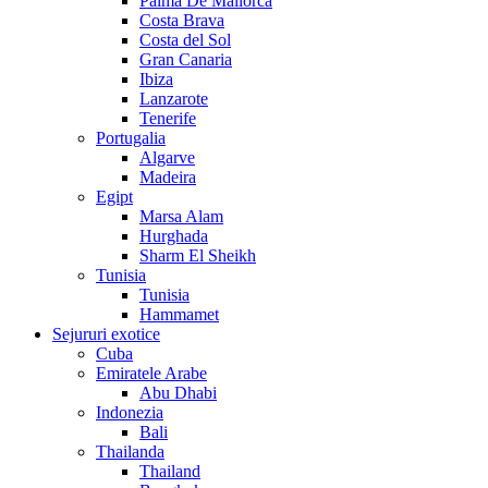
Palma De Mallorca
Costa Brava
Costa del Sol
Gran Canaria
Ibiza
Lanzarote
Tenerife
Portugalia
Algarve
Madeira
Egipt
Marsa Alam
Hurghada
Sharm El Sheikh
Tunisia
Tunisia
Hammamet
Sejururi exotice
Cuba
Emiratele Arabe
Abu Dhabi
Indonezia
Bali
Thailanda
Thailand