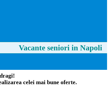
Vacante seniori in Napoli
 dragi!
alizarea celei mai bune oferte.