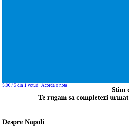
5.00 / 5 din 1 voturi | Acorda o nota
Stim c
Te rugam sa completezi urmator
Despre Napoli