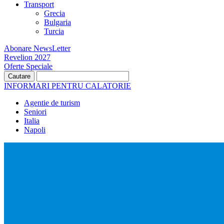
Transport
Grecia
Bulgaria
Turcia
Abonare NewsLetter
Revelion 2027
Oferte Speciale
INFORMARI PENTRU CALATORIE
Agentie de turism
Seniori
Italia
Napoli