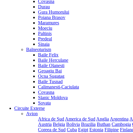
Covasna
Durau
Gura Humorului
Poiana Brasov
Maramures
Moeciu
Paltinis
Predeal
Sinaia
Balneoturism
Baile Felix
Baile Herculane
Baile Olanesti
Geoagiu Bai
Ocna Sugatag
Baile Tusnad
Calimanesti-Caciulata
Covasna
Slanic Moldova
Sovata
Circuite Externe
Avion
Africa de Sud
America de Sud
Anglia
Argentina
A
Austria
Belgia
Bolivia
Brazilia
Buthan
Cambogia
Coreea de Sud
Cuba
Egipt
Estonia
Filipine
Finlan