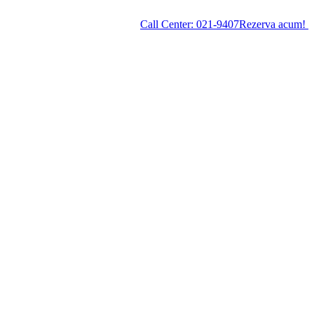
Call Center:
021-9407
Rezerva acum!