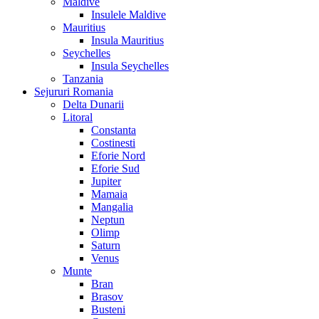
Maldive
Insulele Maldive
Mauritius
Insula Mauritius
Seychelles
Insula Seychelles
Tanzania
Sejururi Romania
Delta Dunarii
Litoral
Constanta
Costinesti
Eforie Nord
Eforie Sud
Jupiter
Mamaia
Mangalia
Neptun
Olimp
Saturn
Venus
Munte
Bran
Brasov
Busteni