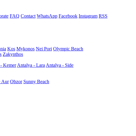
rate
FAQ
Contact
WhatsApp
Facebook
Instagram
RSS
nia
Kos
Mykonos
Nei Pori
Olympic Beach
s
Zakynthos
 - Kemer
Antalya - Lara
Antalya - Side
e Aur
Obzor
Sunny Beach