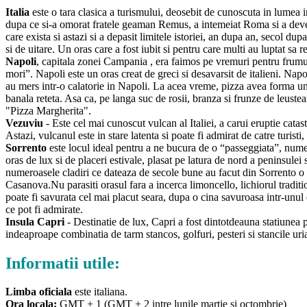
Italia
este o tara clasica a turismului, deosebit de cunoscuta in lumea 
dupa ce si-a omorat fratele geaman Remus, a intemeiat Roma si a deveni
care exista si astazi si a depasit limitele istoriei, an dupa an, secol dup
si de uitare. Un oras care a fost iubit si pentru care multi au luptat sa r
Napoli
, capitala zonei Campania , era faimos pe vremuri pentru frumus
mori”. Napoli este un oras creat de greci si desavarsit de italieni. Na
au mers intr-o calatorie in Napoli. La acea vreme, pizza avea forma un
banala reteta. Asa ca, pe langa suc de rosii, branza si frunze de leust
"Pizza Margherita".
Vezuviu
- Este cel mai cunoscut vulcan al Italiei, a carui eruptie ca
Astazi, vulcanul este in stare latenta si poate fi admirat de catre turisti
Sorrento
este locul ideal pentru a ne bucura de o “passeggiata”, numel
oras de lux si de placeri estivale, plasat pe latura de nord a peninsulei
numeroasele cladiri ce dateaza de secole bune au facut din Sorrento o 
Casanova.Nu parasiti orasul fara a incerca limoncello, lichiorul tradit
poate fi savurata cel mai placut seara, dupa o cina savuroasa intr-unu
ce pot fi admirate.
Insula Capri
- Destinatie de lux, Capri a fost dintotdeauna statiunea pr
indeaproape combinatia de tarm stancos, golfuri, pesteri si stancile uria
Informatii utile:
Limba oficiala
este italiana.
Ora locala:
GMT + 1 (GMT + 2 intre lunile martie si octombrie)