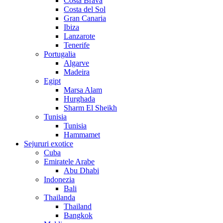
Costa Brava
Costa del Sol
Gran Canaria
Ibiza
Lanzarote
Tenerife
Portugalia
Algarve
Madeira
Egipt
Marsa Alam
Hurghada
Sharm El Sheikh
Tunisia
Tunisia
Hammamet
Sejururi exotice
Cuba
Emiratele Arabe
Abu Dhabi
Indonezia
Bali
Thailanda
Thailand
Bangkok