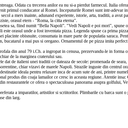
intreaga. Odata cu trecerea anilor ea nu si-a pierdut farmecul. Italia of
t primul conducator al Romei. Inceputurile Romei sunt intr-adevar inval
a secol a mers inainte, adunand experiente, istorie, arta, traditii, a avut 
eziste, orasul etern - "Roma, la citta eterna".
etea sa, fiind numit “Bella Napoli”. "Vedi Napoli e poi mori", spune o v
poli este orasul unde a fost inventata pizza. Legenda spune ca prima pizz
ei placinte obisnuite, consumata in mare parte de populatia saraca. Pent
ean, bucatarul a mai pus si oregano. Ornamentul de pe pizza imita perfec
tastrofala din anul 79 i.Ch. a ingropat in cenusa, prezervandu-le in for
, chiar de la marginea craterului sau.
e dat de italieni unei traditii ce dateaza de secole: promenada de seara,
 sorrentine, chiar vizavi de marele Napoli. Strazile inguste din centrul o
destinatie ideala pentru relaxare inca de acum sute de ani, printre nume
ional produs din coaja lamailor ce cresc in aceasta regiune. Atentie insa
l din restaurantele ce ofera o spectaculoasa panorama asupra golfului, V
eferata a imparatilor, artistilor si scriitorilor. Plimbarile cu barca sunt 
se din larg.