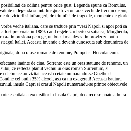
era posibilitati de odihna pentru orice gust. Legenda spune ca Romulus,
uite in legenda si mit. Imaginati-va un oras vechi de trei mii de ani,
parte de victorii si infrangeri, de triumf si de tragedie, momente de glorie
orba veche italiana, care se traduce prin “vezi Napoli si apoi poti sa
a a fost preparata in 1889, cand regele Umberto si sotia sa, Margherita,
ru a-l impresiona pe rege, un bucatar a ales sa improvizeze putin
t steagul Italiei. Aceasta inventie a devenit cunoscuta sub denumirea de
ma originala, doua orase romane de renume, Pompei si Herculaneum.
 efectuata inainte de cina. Sorrento este un oras statiune de renume, un
rasului, ce reflecta planul vechiului oras roman Surrentum, si
le celebre ce au vizitat aceasta cetate numarandu-se Goethe si
: Contine cel putin 35% alcool, asa ca nu exagerati! Aceasta bautura
ezuviul, insula Capri si orasul Napoli numarandu-se printre obiectivele
o parte esentiala a excursiilor in Insula Capri, deoarece se poate admira