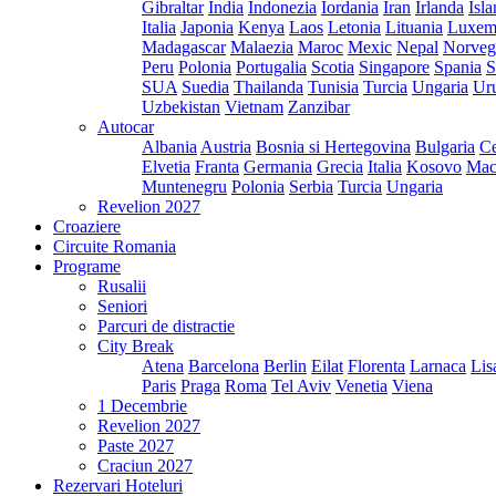
Gibraltar
India
Indonezia
Iordania
Iran
Irlanda
Isl
Italia
Japonia
Kenya
Laos
Letonia
Lituania
Luxem
Madagascar
Malaezia
Maroc
Mexic
Nepal
Norveg
Peru
Polonia
Portugalia
Scotia
Singapore
Spania
S
SUA
Suedia
Thailanda
Tunisia
Turcia
Ungaria
Ur
Uzbekistan
Vietnam
Zanzibar
Autocar
Albania
Austria
Bosnia si Hertegovina
Bulgaria
Ce
Elvetia
Franta
Germania
Grecia
Italia
Kosovo
Mac
Muntenegru
Polonia
Serbia
Turcia
Ungaria
Revelion 2027
Croaziere
Circuite Romania
Programe
Rusalii
Seniori
Parcuri de distractie
City Break
Atena
Barcelona
Berlin
Eilat
Florenta
Larnaca
Lis
Paris
Praga
Roma
Tel Aviv
Venetia
Viena
1 Decembrie
Revelion 2027
Paste 2027
Craciun 2027
Rezervari Hoteluri