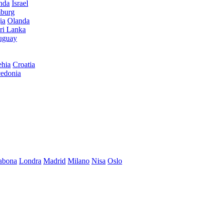
anda
Israel
burg
ia
Olanda
ri Lanka
uguay
hia
Croatia
edonia
abona
Londra
Madrid
Milano
Nisa
Oslo