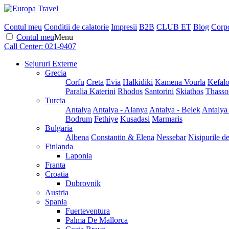
Contul meu
Conditii de calatorie
Impresii
B2B
CLUB ET
Blog
Corpo
Contul meu
Menu
Call Center:
021-9407
Sejururi Externe
Grecia
Corfu
Creta
Evia
Halkidiki
Kamena Vourla
Kefalo
Paralia Katerini
Rhodos
Santorini
Skiathos
Thasso
Turcia
Antalya
Antalya - Alanya
Antalya - Belek
Antalya
Bodrum
Fethiye
Kusadasi
Marmaris
Bulgaria
Albena
Constantin & Elena
Nessebar
Nisipurile d
Finlanda
Laponia
Franta
Croatia
Dubrovnik
Austria
Spania
Fuerteventura
Palma De Mallorca