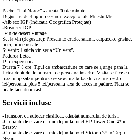
Pachet "Hai Noroc" - durata 90 de minute.
Degustare de 3 tipuri de vinuri exceptionale Milestii Mici
-Alb sec IGP (Indicatie Geografica Protejata)
-Rosu sec IGP
-Vin de desert Vintage
Set la vin (degustare): Prosciutto crudo, salami, carpaccio, grisine,
nuci, prune uscate
Suvenir: 1 sticla vin seria “Univers”.
Padurea Letea
195 lei/persoana
Durata 7-8 ore. Tipul de ambarcatiune cu care se ajunge pana la
Letea depinde de numarul de persoane inscrise. Vizita se face cu
masini tip safari pentru care se achita la localnici suma de 35
lei/persoana, plus 5 lei/persoana taxa de acces in padure. Plata se
poate face doar cash.
Servicii incluse
-Transport cu autocar clasificat, adaptat numarului de turisti
-O noapte de cazare cu mic dejun la hotel HP Tower One 4* in
Brasov
-O noapte de cazare cu mic dejun la hotel Victoria 3* in Targu
Neamt