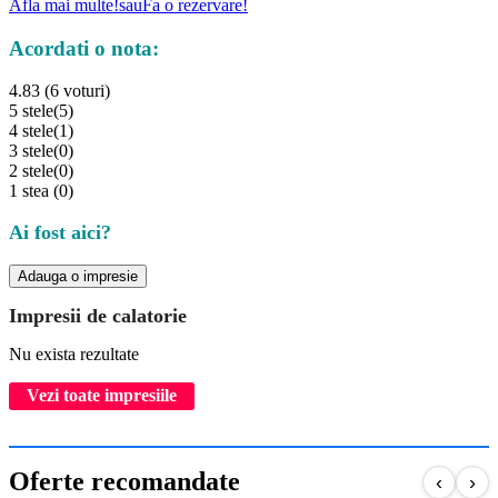
Afla mai multe!
sau
Fa o rezervare!
Acordati o nota:
4.83 (6 voturi)
5 stele
(5)
4 stele
(1)
3 stele
(0)
2 stele
(0)
1 stea
(0)
Ai fost aici?
Adauga o impresie
Impresii de calatorie
Nu exista rezultate
Vezi toate impresiile
Oferte recomandate
‹
›