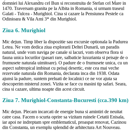
domniei lui Alexandru cel Bun si reconstruita de Stefan cel Mare in
1470. Traversam granita pe la Albita in Romania, si urmam traseul
Galati - Tulcea - Murighiol. Cina si cazare la Pensiunea Pestele ca
Odinioara & Vila Ami 3* din Murighiol.
Ziua 6. Murighiol
Mic dejun. Timp liber la dispozitie sau excursie optionala la Padurea
Letea. Ne vom dedica ziua explorarii Deltei Dunarii, un paradis
natural, unde vom naviga pe canale si lacuri, vom observa flora si
fauna unica locurilor (pasari rare, salbaticie luxurianta si peisaje de o
frumusete naturala uimitoare). O padure de o frumusete unica, cu un
aspect subtropical imbinat cu peisaj desertic, este cea mai veche
rezervatie naturala din Romania, declarata inca din 1938. Odata
ajunsi la padure, suntem preluati de localnici ce ne vor ajuta sa
descoperim misterul zonei. Vizita se face cu masini tip safari. Seara,
cina si cazare, ultima noapte din acest circuit.
Ziua 7. Murighiol-Constanta-Bucuresti (cca.390 km)
Mic dejun. Plecam incarcati de energie buna si amintiri de neuitat
catre casa. Facem o scurta oprire sa vizitam ruinele Cetatii Enisala,
iar apoi ne indreptam spre emblematicul, proaspat renovat, Cazinou
din Constanta, un exemplu splendid de arhitectura Art Nouveau.