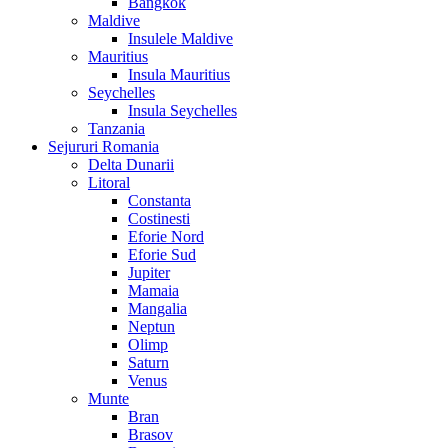
Bangkok
Maldive
Insulele Maldive
Mauritius
Insula Mauritius
Seychelles
Insula Seychelles
Tanzania
Sejururi Romania
Delta Dunarii
Litoral
Constanta
Costinesti
Eforie Nord
Eforie Sud
Jupiter
Mamaia
Mangalia
Neptun
Olimp
Saturn
Venus
Munte
Bran
Brasov