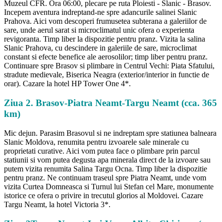
Muzeul CFR. Ora 06:00, plecare pe ruta Ploiesti - Slanic - Brasov.
Incepem aventura indreptand-ne spre adancurile salinei Slanic
Prahova. Aici vom descoperi frumusetea subterana a galeriilor de
sare, unde aerul sarat si microclimatul unic ofera o experienta
revigoranta. Timp liber la dispozitie pentru pranz. Vizita la salina
Slanic Prahova, cu descindere in galeriile de sare, microclimat
constant si efecte benefice ale aerosolilor; timp liber pentru pranz.
Continuare spre Brasov si plimbare in Centrul Vechi: Piata Sfatului,
stradute medievale, Biserica Neagra (exterior/interior in functie de
orar). Cazare la hotel HP Tower One 4*.
Ziua 2. Brasov-Piatra Neamt-Targu Neamt (cca. 365
km)
Mic dejun. Parasim Brasovul si ne indreptam spre statiunea balneara
Slanic Moldova, renumita pentru izvoarele sale minerale cu
proprietati curative. Aici vom putea face o plimbare prin parcul
statiunii si vom putea degusta apa minerala direct de la izvoare sau
putem vizita renumita Salina Targu Ocna. Timp liber la dispozitie
pentru pranz. Ne continuam traseul spre Piatra Neamt, unde vom
vizita Curtea Domneasca si Turnul lui Stefan cel Mare, monumente
istorice ce ofera o privire in trecutul glorios al Moldovei. Cazare
Targu Neamt, la hotel Victoria 3*.