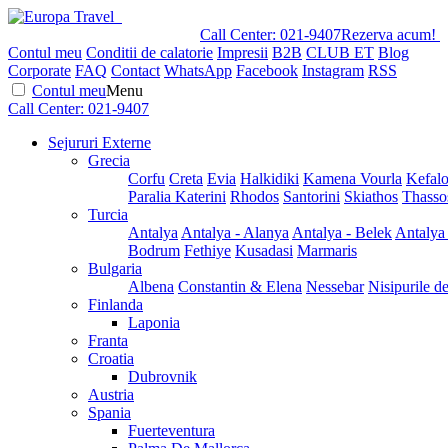
Call Center:
021-9407
Rezerva acum!
Contul meu
Conditii de calatorie
Impresii
B2B
CLUB ET
Blog
Corporate
FAQ
Contact
WhatsApp
Facebook
Instagram
RSS
Contul meu
Menu
Call Center:
021-9407
Sejururi Externe
Grecia
Corfu
Creta
Evia
Halkidiki
Kamena Vourla
Kefalo
Paralia Katerini
Rhodos
Santorini
Skiathos
Thasso
Turcia
Antalya
Antalya - Alanya
Antalya - Belek
Antalya
Bodrum
Fethiye
Kusadasi
Marmaris
Bulgaria
Albena
Constantin & Elena
Nessebar
Nisipurile d
Finlanda
Laponia
Franta
Croatia
Dubrovnik
Austria
Spania
Fuerteventura