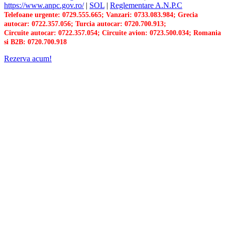
https://www.anpc.gov.ro/
|
SOL
|
Reglementare A.N.P.C
Telefoane urgente: 0729.555.665; Vanzari: 0733.083.984; Grecia
autocar: 0722.357.056; Turcia autocar: 0720.700.913;
Circuite autocar: 0722.357.054; Circuite avion: 0723.500.034; Romania
si B2B: 0720.700.918
Rezerva acum!