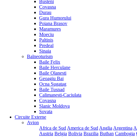
Busteni
Covasna
Durau
Gura Humorului
Poiana Brasov
Maramures
Moeciu
Paltinis
Predeal
Sinaia
Balneoturism
Baile Felix
Baile Herculane
Baile Olanesti
Geoagiu Bai
Ocna Sugatag
Baile Tusnad
Calimanesti-Caciulata
Covasna
Slanic Moldova
Sovata
Circuite Externe
Avion
Africa de Sud
America de Sud
Anglia
Argentina
A
Austria
Belgia
Bolivia
Brazilia
Buthan
Cambogia