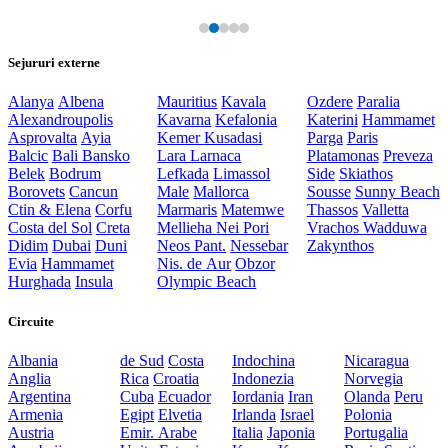
Sejururi externe
Alanya
Albena
Mauritius
Kavala
Ozdere
Paralia
Alexandroupolis
Kavarna
Kefalonia
Katerini
Hammamet
Asprovalta
Ayia
Kemer
Kusadasi
Parga
Paris
Balcic
Bali
Bansko
Lara
Larnaca
Platamonas
Preveza
Belek
Bodrum
Lefkada
Limassol
Side
Skiathos
Borovets
Cancun
Male
Mallorca
Sousse
Sunny Beach
Ctin & Elena
Corfu
Marmaris
Matemwe
Thassos
Valletta
Costa del Sol
Creta
Mellieha
Nei Pori
Vrachos
Wadduwa
Didim
Dubai
Duni
Neos Pant.
Nessebar
Zakynthos
Evia
Hammamet
Nis. de Aur
Obzor
Hurghada
Insula
Olympic Beach
Circuite
Albania
de Sud
Costa
Indochina
Nicaragua
Anglia
Rica
Croatia
Indonezia
Norvegia
Argentina
Cuba
Ecuador
Iordania
Iran
Olanda
Peru
Armenia
Egipt
Elvetia
Irlanda
Israel
Polonia
Austria
Emir. Arabe
Italia
Japonia
Portugalia