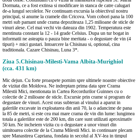
Dormata, ce a fost extinsa si modificare in stanca de catre calugari
de-a lungul secolelor. Ne continuam excursia la obiectivul nostru
principal, si anume la cramele din Cricova. Vom cobori pana la 100
metri sub pamant unde crama depoziteaza 1,25 milioane de sticle de
vinuri alese. Cel mai vechi vin dateaza din 1902. Temperatura este
mentinuta constant la 12 - 14 grade Celsius. Dupa un tur bogat in
informatii ne asteapta o pauza bine meritata - o degustare de vin (4
tipuri) + mici gustari. Intoarcere la Chisinau si, optional, cina
traditionala. Cazare Chisinau, Luna 3*.
Ziua 5.Chisinau-Milesti-Vama Albita-Murighiol
(cca. 431 km)
Mic dejun. Cu forte proaspete pornim spre ultimele noastre obiective
de vizitat din Moldova. Ne indreptam prima data spre Crama
Milestii Mici, mentionata in Cartea Recordurilor Guinnes cu o
colectie de 2 milioane de sticle. Excursie prin crame si program de
degustare de vinuri. Acest oras subteran al vinului a aparut in
galeriile excavate in exploatarea din anii 70, la o adancime de pana
la 85 de metri, si este cea mai mare crama de vin din lume: lungimea
totala a galeriilor este de 200 km, din care sunt utilizati aproximativ
50 km. Ne incheiem vizita cu o degustare a unor vinuri din
uimitoarea colectie de la Crama Milestii Mici. in continuare plecam
spre Manastirea Capriana, fondata in secolul al XV-lea in timpul