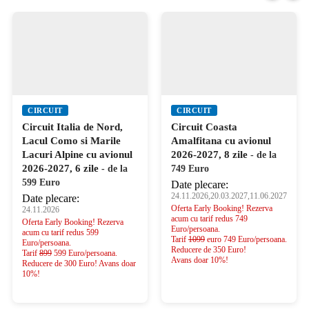
CIRCUIT
CIRCUIT
Circuit Italia de Nord,
Circuit Coasta
Lacul Como si Marile
Amalfitana cu avionul
Lacuri Alpine cu avionul
2026-2027, 8 zile
- de la
2026-2027, 6 zile
- de la
749 Euro
599 Euro
Date plecare:
24.11.2026,20.03.2027,11.06.2027
Date plecare:
Oferta Early Booking! Rezerva
24.11.2026
acum cu tarif redus 749
Oferta Early Booking! Rezerva
Euro/persoana.
acum cu tarif redus 599
Tarif
1099
euro 749 Euro/persoana.
Euro/persoana.
Reducere de 350 Euro!
Tarif
899
599 Euro/persoana.
Avans doar 10%!
Reducere de 300 Euro! Avans doar
10%!