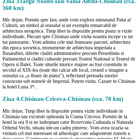
Ziua 3Targu Neamt-Iasi-Vama Albita-Chisinau (cca.
360 km)
Mic dejun. Pornim spre Iasi, unde vom explora minunatul Palat al
Culturii, un simbol al orasului si un exemplu remarcabil de
arhitectura neogotica. Timp liber la dispozitie pentru pranz si vizite
individuale. Plecam spre Chisinau unde vizita noastra incepe cu un
tur panoramic. Vom admira cele mai frumoase parcuri, arhitectura
din epoca sovietica, monumente de arhitectura imperiala a
Basarabiei, diferite cladiri administrative precum Presedintia si
Parlamentul si cladiri culturale precum Teatrul National si Teatrul de
Opera si Balet. Toate siturile istorice majore au fost construite in
secolul al XIX-lea (toate din calcar alb local, creand o imagine a
orasului ca „o floare de piatra”), reflectand perioada istoriei
cunoscuta sub numele de Imperial. Putem vizita. Cazare in Chisinau
la hotel Luna 3*.
Ziua 4.Chisinau-Cricova-Chisinau (cca. 70 km)
Mic dejun. Timp liber la dispozitie pentru vizite individuale in
Chisinau sau excursie optionala la Crama Cricova. Pornim de la
hotel la ora 9 si ne indreptam catre Rezervatia Culturala si Naturala
Orheiul Vechi, situata intr-un cadru pitoresc. Vom avea ocazia sa
vizitam cel mai interesant sit arheologic care adaposteste ruinele a
doua orase. Continuam cu o vizita la manastirea rupestra Sf. Maria