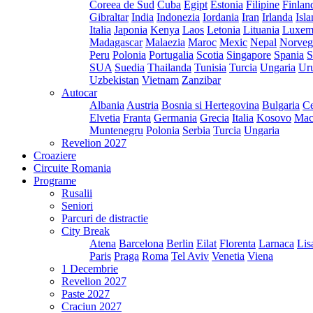
Coreea de Sud
Cuba
Egipt
Estonia
Filipine
Finlan
Gibraltar
India
Indonezia
Iordania
Iran
Irlanda
Isl
Italia
Japonia
Kenya
Laos
Letonia
Lituania
Luxem
Madagascar
Malaezia
Maroc
Mexic
Nepal
Norveg
Peru
Polonia
Portugalia
Scotia
Singapore
Spania
S
SUA
Suedia
Thailanda
Tunisia
Turcia
Ungaria
Ur
Uzbekistan
Vietnam
Zanzibar
Autocar
Albania
Austria
Bosnia si Hertegovina
Bulgaria
Ce
Elvetia
Franta
Germania
Grecia
Italia
Kosovo
Mac
Muntenegru
Polonia
Serbia
Turcia
Ungaria
Revelion 2027
Croaziere
Circuite Romania
Programe
Rusalii
Seniori
Parcuri de distractie
City Break
Atena
Barcelona
Berlin
Eilat
Florenta
Larnaca
Lis
Paris
Praga
Roma
Tel Aviv
Venetia
Viena
1 Decembrie
Revelion 2027
Paste 2027
Craciun 2027