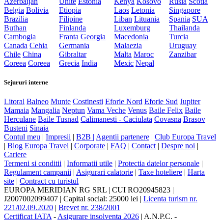
Azerbaijan
Unite
Estonia
Kenya
Kosovo
Rusia
Scotia
Belgia
Bolivia
Etiopia
Laos
Letonia
Singapore
Brazilia
Filipine
Liban
Lituania
Spania
SUA
Buthan
Finlanda
Luxemburg
Thailanda
Cambogia
Franta
Georgia
Macedonia
Turcia
Canada
Cehia
Germania
Malaezia
Uruguay
Chile
China
Gibraltar
Malta
Maroc
Zanzibar
Coreea
Coreea
Grecia
India
Mexic
Nepal
Sejururi interne
Litoral
Balneo
Munte
Costinesti
Eforie Nord
Eforie Sud
Jupiter
Mamaia
Mangalia
Neptun
Vama Veche
Venus
Baile Felix
Baile
Herculane
Baile Tusnad
Calimanesti - Caciulata
Covasna
Brasov
Busteni
Sinaia
Contul meu
|
Impresii
|
B2B |
Agentii partenere
|
Club Europa Travel
|
Blog Europa Travel
|
Corporate
|
FAQ
|
Contact
|
Despre noi
|
Cariere
Termeni si conditii
|
Informatii utile
|
Protectia datelor personale
|
Regulament campanii
|
Asigurari calatorie
|
Taxe hoteliere
|
Harta
site
|
Contract cu turistul
EUROPA MERIDIAN RG SRL
|
CUI RO20945823
|
J2007002099407
|
Capital social: 25000 lei
|
Licenta turism nr.
221/02.09.2020
|
Brevet nr. 238/2001
Certificat IATA
-
Asigurare insolventa 2026
|
A.N.P.C.
-