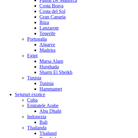
Palma De Mallorca
Costa Brava
Costa del Sol
Gran Canaria
Ibiza
Lanzarote
Tenerife
Portugalia
Algarve
Madeira
Egipt
Marsa Alam
Hurghada
Sharm El Sheikh
Tunisia
Tunisia
Hammamet
Sejururi exotice
Cuba
Emiratele Arabe
Abu Dhabi
Indonezia
Bali
Thailanda
Thailand