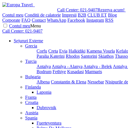
Call Center:
021-9407
Rezerva acum!
Contul meu
Conditii de calatorie
Impresii
B2B
CLUB ET
Blog
Corporate
FAQ
Contact
WhatsApp
Facebook
Instagram
RSS
Contul meu
Menu
Call Center:
021-9407
Sejururi Externe
Grecia
Corfu
Creta
Evia
Halkidiki
Kamena Vourla
Kefalo
Paralia Katerini
Rhodos
Santorini
Skiathos
Thasso
Turcia
Antalya
Antalya - Alanya
Antalya - Belek
Antalya
Bodrum
Fethiye
Kusadasi
Marmaris
Bulgaria
Albena
Constantin & Elena
Nessebar
Nisipurile d
Finlanda
Laponia
Franta
Croatia
Dubrovnik
Austria
Spania
Fuerteventura