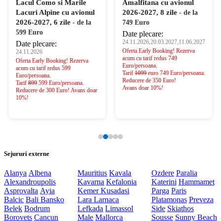
Lacul Como si Marile
Amalfitana cu avionul
Lacuri Alpine cu avionul
2026-2027, 8 zile
- de la
2026-2027, 6 zile
- de la
749 Euro
599 Euro
Date plecare:
24.11.2026,20.03.2027,11.06.2027
Date plecare:
Oferta Early Booking! Rezerva
24.11.2026
acum cu tarif redus 749
Oferta Early Booking! Rezerva
Euro/persoana.
acum cu tarif redus 599
Tarif
1099
euro 749 Euro/persoana.
Euro/persoana.
Reducere de 350 Euro!
Tarif
899
599 Euro/persoana.
Avans doar 10%!
Reducere de 300 Euro! Avans doar
10%!
Sejururi externe
Alanya
Albena
Mauritius
Kavala
Ozdere
Paralia
Alexandroupolis
Kavarna
Kefalonia
Katerini
Hammamet
Asprovalta
Ayia
Kemer
Kusadasi
Parga
Paris
Balcic
Bali
Bansko
Lara
Larnaca
Platamonas
Preveza
Belek
Bodrum
Lefkada
Limassol
Side
Skiathos
Borovets
Cancun
Male
Mallorca
Sousse
Sunny Beach