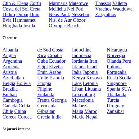
Ctin & Elena
Corfu
Marmaris
Matemwe
Thassos
Valletta
Costa del Sol
Creta
Mellieha
Nei Pori
Vrachos
Wadduwa
Didim
Dubai
Duni
Neos Pant.
Nessebar
Zakynthos
Evia
Hammamet
Nis. de Aur
Obzor
Hurghada
Insula
Olympic Beach
Circuite
Albania
de Sud
Costa
Indochina
Nicaragua
Anglia
Rica
Croatia
Indonezia
Norvegia
Argentina
Cuba
Ecuador
Iordania
Iran
Olanda
Peru
Armenia
Egipt
Elvetia
Irlanda
Israel
Polonia
Austria
Emir. Arabe
Italia
Japonia
Portugalia
Azerbaijan
Unite
Estonia
Kenya
Kosovo
Rusia
Scotia
Belgia
Bolivia
Etiopia
Laos
Letonia
Singapore
Brazilia
Filipine
Liban
Lituania
Spania
SUA
Buthan
Finlanda
Luxemburg
Thailanda
Cambogia
Franta
Georgia
Macedonia
Turcia
Canada
Cehia
Germania
Malaezia
Uruguay
Chile
China
Gibraltar
Malta
Maroc
Zanzibar
Coreea
Coreea
Grecia
India
Mexic
Nepal
Sejururi interne