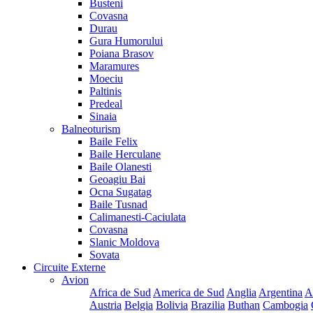
Busteni
Covasna
Durau
Gura Humorului
Poiana Brasov
Maramures
Moeciu
Paltinis
Predeal
Sinaia
Balneoturism
Baile Felix
Baile Herculane
Baile Olanesti
Geoagiu Bai
Ocna Sugatag
Baile Tusnad
Calimanesti-Caciulata
Covasna
Slanic Moldova
Sovata
Circuite Externe
Avion
Africa de Sud
America de Sud
Anglia
Argentina
A
Austria
Belgia
Bolivia
Brazilia
Buthan
Cambogia