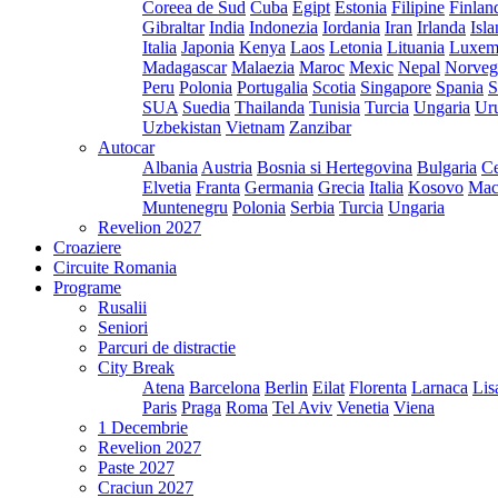
Coreea de Sud
Cuba
Egipt
Estonia
Filipine
Finlan
Gibraltar
India
Indonezia
Iordania
Iran
Irlanda
Isl
Italia
Japonia
Kenya
Laos
Letonia
Lituania
Luxem
Madagascar
Malaezia
Maroc
Mexic
Nepal
Norveg
Peru
Polonia
Portugalia
Scotia
Singapore
Spania
S
SUA
Suedia
Thailanda
Tunisia
Turcia
Ungaria
Ur
Uzbekistan
Vietnam
Zanzibar
Autocar
Albania
Austria
Bosnia si Hertegovina
Bulgaria
Ce
Elvetia
Franta
Germania
Grecia
Italia
Kosovo
Mac
Muntenegru
Polonia
Serbia
Turcia
Ungaria
Revelion 2027
Croaziere
Circuite Romania
Programe
Rusalii
Seniori
Parcuri de distractie
City Break
Atena
Barcelona
Berlin
Eilat
Florenta
Larnaca
Lis
Paris
Praga
Roma
Tel Aviv
Venetia
Viena
1 Decembrie
Revelion 2027
Paste 2027
Craciun 2027