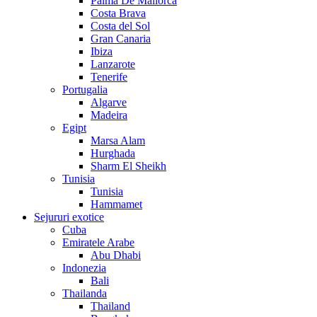
Palma De Mallorca
Costa Brava
Costa del Sol
Gran Canaria
Ibiza
Lanzarote
Tenerife
Portugalia
Algarve
Madeira
Egipt
Marsa Alam
Hurghada
Sharm El Sheikh
Tunisia
Tunisia
Hammamet
Sejururi exotice
Cuba
Emiratele Arabe
Abu Dhabi
Indonezia
Bali
Thailanda
Thailand