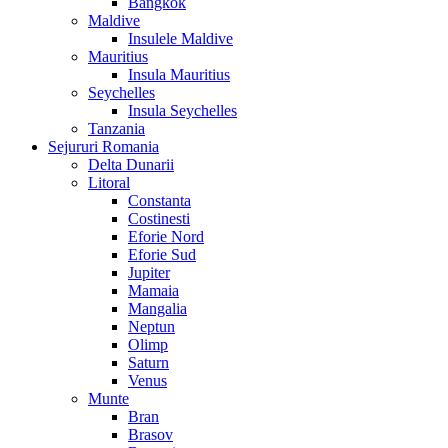
Bangkok
Maldive
Insulele Maldive
Mauritius
Insula Mauritius
Seychelles
Insula Seychelles
Tanzania
Sejururi Romania
Delta Dunarii
Litoral
Constanta
Costinesti
Eforie Nord
Eforie Sud
Jupiter
Mamaia
Mangalia
Neptun
Olimp
Saturn
Venus
Munte
Bran
Brasov