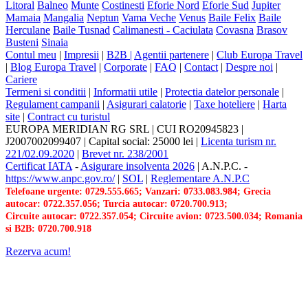
Litoral
Balneo
Munte
Costinesti
Eforie Nord
Eforie Sud
Jupiter
Mamaia
Mangalia
Neptun
Vama Veche
Venus
Baile Felix
Baile
Herculane
Baile Tusnad
Calimanesti - Caciulata
Covasna
Brasov
Busteni
Sinaia
Contul meu
|
Impresii
|
B2B |
Agentii partenere
|
Club Europa Travel
|
Blog Europa Travel
|
Corporate
|
FAQ
|
Contact
|
Despre noi
|
Cariere
Termeni si conditii
|
Informatii utile
|
Protectia datelor personale
|
Regulament campanii
|
Asigurari calatorie
|
Taxe hoteliere
|
Harta
site
|
Contract cu turistul
EUROPA MERIDIAN RG SRL
|
CUI RO20945823
|
J2007002099407
|
Capital social: 25000 lei
|
Licenta turism nr.
221/02.09.2020
|
Brevet nr. 238/2001
Certificat IATA
-
Asigurare insolventa 2026
|
A.N.P.C.
-
https://www.anpc.gov.ro/
|
SOL
|
Reglementare A.N.P.C
Telefoane urgente: 0729.555.665; Vanzari: 0733.083.984; Grecia
autocar: 0722.357.056; Turcia autocar: 0720.700.913;
Circuite autocar: 0722.357.054; Circuite avion: 0723.500.034; Romania
si B2B: 0720.700.918
Rezerva acum!