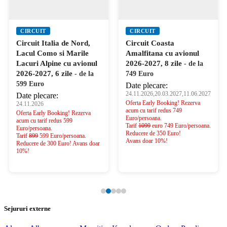
CIRCUIT
CIRCUIT
Circuit Italia de Nord,
Circuit Coasta
Lacul Como si Marile
Amalfitana cu avionul
Lacuri Alpine cu avionul
2026-2027, 8 zile
- de la
2026-2027, 6 zile
- de la
749 Euro
599 Euro
Date plecare:
24.11.2026,20.03.2027,11.06.2027
Date plecare:
Oferta Early Booking! Rezerva
24.11.2026
acum cu tarif redus 749
Oferta Early Booking! Rezerva
Euro/persoana.
acum cu tarif redus 599
Tarif
1099
euro 749 Euro/persoana.
Euro/persoana.
Reducere de 350 Euro!
Tarif
899
599 Euro/persoana.
Avans doar 10%!
Reducere de 300 Euro! Avans doar
10%!
Sejururi externe