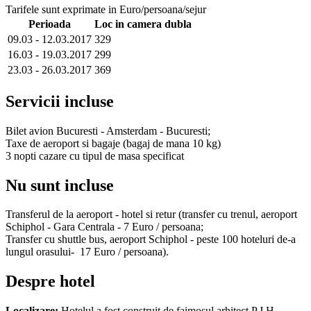
Tarifele sunt exprimate in Euro/persoana/sejur
Perioada
Loc in camera dubla
09.03 - 12.03.2017
329
16.03 - 19.03.2017
299
23.03 - 26.03.2017
369
Servicii incluse
Bilet avion Bucuresti - Amsterdam - Bucuresti;
Taxe de aeroport si bagaje (bagaj de mana 10 kg)
3 nopti cazare cu tipul de masa specificat
Nu sunt incluse
Transferul de la aeroport - hotel si retur (transfer cu trenul, aeroport
Schiphol - Gara Centrala - 7 Euro / persoana;
Transfer cu shuttle bus, aeroport Schiphol - peste 100 hoteluri de-a
lungul orasului- 17 Euro / persoana).
Despre hotel
Localizare:
Hotelul a fost construit de faimosul arhitect P.J.H.