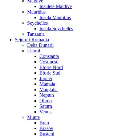
Maldive
Insulele Maldive
Mauritius
Insula Mauritius
Seychelles
Insula Seychelles
Tanzania
Sejururi Romania
Delta Dunarii
Litoral
Constanta
Costinesti
Eforie Nord
Eforie Sud
Jupiter
Mamaia
Mangalia
Neptun
Olimp
Saturn
Venus
Munte
Bran
Brasov
Busteni