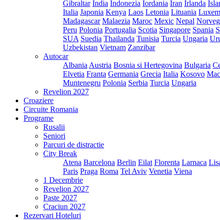
Gibraltar
India
Indonezia
Iordania
Iran
Irlanda
Isl
Italia
Japonia
Kenya
Laos
Letonia
Lituania
Luxem
Madagascar
Malaezia
Maroc
Mexic
Nepal
Norveg
Peru
Polonia
Portugalia
Scotia
Singapore
Spania
S
SUA
Suedia
Thailanda
Tunisia
Turcia
Ungaria
Ur
Uzbekistan
Vietnam
Zanzibar
Autocar
Albania
Austria
Bosnia si Hertegovina
Bulgaria
Ce
Elvetia
Franta
Germania
Grecia
Italia
Kosovo
Mac
Muntenegru
Polonia
Serbia
Turcia
Ungaria
Revelion 2027
Croaziere
Circuite Romania
Programe
Rusalii
Seniori
Parcuri de distractie
City Break
Atena
Barcelona
Berlin
Eilat
Florenta
Larnaca
Lis
Paris
Praga
Roma
Tel Aviv
Venetia
Viena
1 Decembrie
Revelion 2027
Paste 2027
Craciun 2027
Rezervari Hoteluri