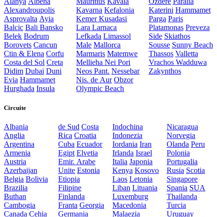
Alanya
Albena
Mauritius
Kavala
Ozdere
Paralia
Alexandroupolis
Kavarna
Kefalonia
Katerini
Hammamet
Asprovalta
Ayia
Kemer
Kusadasi
Parga
Paris
Balcic
Bali
Bansko
Lara
Larnaca
Platamonas
Preveza
Belek
Bodrum
Lefkada
Limassol
Side
Skiathos
Borovets
Cancun
Male
Mallorca
Sousse
Sunny Beach
Ctin & Elena
Corfu
Marmaris
Matemwe
Thassos
Valletta
Costa del Sol
Creta
Mellieha
Nei Pori
Vrachos
Wadduwa
Didim
Dubai
Duni
Neos Pant.
Nessebar
Zakynthos
Evia
Hammamet
Nis. de Aur
Obzor
Hurghada
Insula
Olympic Beach
Circuite
Albania
de Sud
Costa
Indochina
Nicaragua
Anglia
Rica
Croatia
Indonezia
Norvegia
Argentina
Cuba
Ecuador
Iordania
Iran
Olanda
Peru
Armenia
Egipt
Elvetia
Irlanda
Israel
Polonia
Austria
Emir. Arabe
Italia
Japonia
Portugalia
Azerbaijan
Unite
Estonia
Kenya
Kosovo
Rusia
Scotia
Belgia
Bolivia
Etiopia
Laos
Letonia
Singapore
Brazilia
Filipine
Liban
Lituania
Spania
SUA
Buthan
Finlanda
Luxemburg
Thailanda
Cambogia
Franta
Georgia
Macedonia
Turcia
Canada
Cehia
Germania
Malaezia
Uruguay