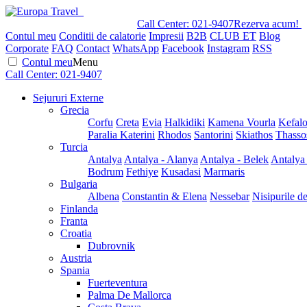
Call Center:
021-9407
Rezerva acum!
Contul meu
Conditii de calatorie
Impresii
B2B
CLUB ET
Blog
Corporate
FAQ
Contact
WhatsApp
Facebook
Instagram
RSS
Contul meu
Menu
Call Center:
021-9407
Sejururi Externe
Grecia
Corfu
Creta
Evia
Halkidiki
Kamena Vourla
Kefalo
Paralia Katerini
Rhodos
Santorini
Skiathos
Thasso
Turcia
Antalya
Antalya - Alanya
Antalya - Belek
Antalya
Bodrum
Fethiye
Kusadasi
Marmaris
Bulgaria
Albena
Constantin & Elena
Nessebar
Nisipurile d
Finlanda
Franta
Croatia
Dubrovnik
Austria
Spania
Fuerteventura
Palma De Mallorca