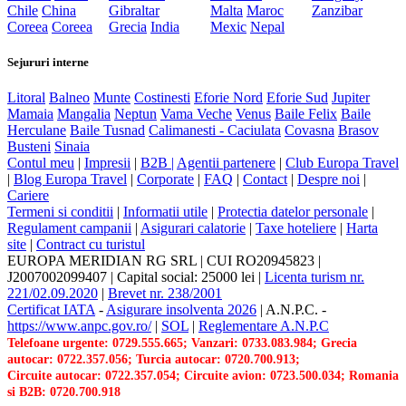
Chile
China
Gibraltar
Malta
Maroc
Zanzibar
Coreea
Coreea
Grecia
India
Mexic
Nepal
Sejururi interne
Litoral
Balneo
Munte
Costinesti
Eforie Nord
Eforie Sud
Jupiter
Mamaia
Mangalia
Neptun
Vama Veche
Venus
Baile Felix
Baile
Herculane
Baile Tusnad
Calimanesti - Caciulata
Covasna
Brasov
Busteni
Sinaia
Contul meu
|
Impresii
|
B2B |
Agentii partenere
|
Club Europa Travel
|
Blog Europa Travel
|
Corporate
|
FAQ
|
Contact
|
Despre noi
|
Cariere
Termeni si conditii
|
Informatii utile
|
Protectia datelor personale
|
Regulament campanii
|
Asigurari calatorie
|
Taxe hoteliere
|
Harta
site
|
Contract cu turistul
EUROPA MERIDIAN RG SRL
|
CUI RO20945823
|
J2007002099407
|
Capital social: 25000 lei
|
Licenta turism nr.
221/02.09.2020
|
Brevet nr. 238/2001
Certificat IATA
-
Asigurare insolventa 2026
|
A.N.P.C.
-
https://www.anpc.gov.ro/
|
SOL
|
Reglementare A.N.P.C
Telefoane urgente: 0729.555.665; Vanzari: 0733.083.984; Grecia
autocar: 0722.357.056; Turcia autocar: 0720.700.913;
Circuite autocar: 0722.357.054; Circuite avion: 0723.500.034; Romania
si B2B: 0720.700.918