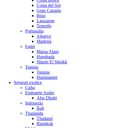
Costa Brava
Costa del Sol
Gran Canaria
Ibiza
Lanzarote
Tenerife
Portugalia
Algarve
Madeira
Egipt
Marsa Alam
Hurghada
Sharm El Sheikh
Tunisia
Tunisia
Hammamet
Sejururi exotice
Cuba
Emiratele Arabe
Abu Dhabi
Indonezia
Bali
Thailanda
Thailand
Bangkok