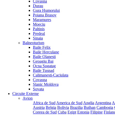
Covasna
Durau
Gura Humorului
Poiana Brasov
Maramures
Moeciu
Paltinis
Predeal
Sinaia
Balneoturism
Baile Felix
Baile Herculane
Baile Olanesti
Geoagiu Bai
Ocna Sugatag
Baile Tusnad
Calimanesti-Caciulata
Covasna
Slanic Moldova
Sovata
Circuite Externe
Avion
Africa de Sud
America de Sud
Anglia
Argentina
A
Austria
Belgia
Bolivia
Brazilia
Buthan
Cambogia
Coreea de Sud
Cuba
Egipt
Estonia
Filipine
Finlan