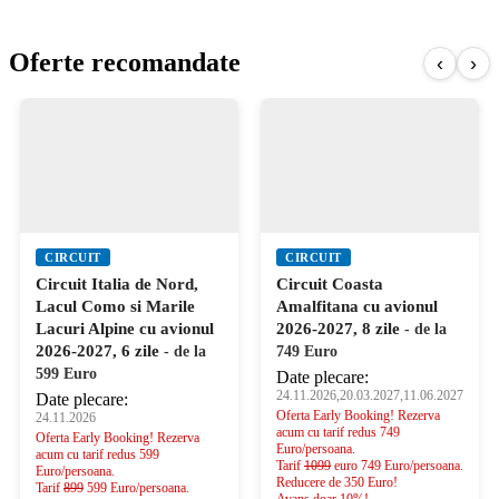
Oferte recomandate
‹
›
CIRCUIT
CIRCUIT
Circuit Italia de Nord,
Circuit Coasta
Lacul Como si Marile
Amalfitana cu avionul
Lacuri Alpine cu avionul
2026-2027, 8 zile
- de la
2026-2027, 6 zile
- de la
749 Euro
599 Euro
Date plecare:
24.11.2026,20.03.2027,11.06.2027
Date plecare:
Oferta Early Booking! Rezerva
24.11.2026
acum cu tarif redus 749
Oferta Early Booking! Rezerva
Euro/persoana.
acum cu tarif redus 599
Tarif
1099
euro 749 Euro/persoana.
Euro/persoana.
Reducere de 350 Euro!
Tarif
899
599 Euro/persoana.