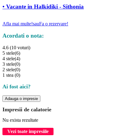
• Vacante in Halkidiki - Sithonia
Afla mai multe!
sau
Fa o rezervare!
Acordati o nota:
4.6 (10 voturi)
5 stele
(6)
4 stele
(4)
3 stele
(0)
2 stele
(0)
1 stea
(0)
Ai fost aici?
Adauga o impresie
Impresii de calatorie
Nu exista rezultate
Vezi toate impresiile