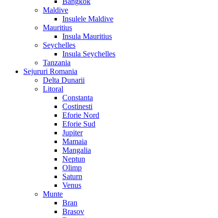
Bangkok
Maldive
Insulele Maldive
Mauritius
Insula Mauritius
Seychelles
Insula Seychelles
Tanzania
Sejururi Romania
Delta Dunarii
Litoral
Constanta
Costinesti
Eforie Nord
Eforie Sud
Jupiter
Mamaia
Mangalia
Neptun
Olimp
Saturn
Venus
Munte
Bran
Brasov