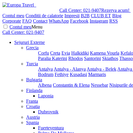
Call Center:
021-9407
Rezerva acum!
Contul meu
Conditii de calatorie
Impresii
B2B
CLUB ET
Blog
Corporate
FAQ
Contact
WhatsApp
Facebook
Instagram
RSS
Contul meu
Menu
Call Center:
021-9407
Sejururi Externe
Grecia
Corfu
Creta
Evia
Halkidiki
Kamena Vourla
Kefalo
Paralia Katerini
Rhodos
Santorini
Skiathos
Thasso
Turcia
Antalya
Antalya - Alanya
Antalya - Belek
Antalya
Bodrum
Fethiye
Kusadasi
Marmaris
Bulgaria
Albena
Constantin & Elena
Nessebar
Nisipurile d
Finlanda
Laponia
Franta
Croatia
Dubrovnik
Austria
Spania
Fuerteventura