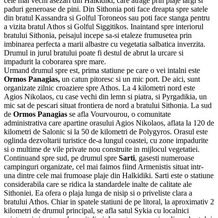
cele mai vechi asezari din Halkidiki, care atrage prin plaje largi si
paduri generoase de pini. Din Sithonia poti face dreapta spre satele
din bratul Kassandra si Golful Toroneos sau poti face stanga pentru
a vizita bratul Athos si Golful Siggitikos. Inaintand spre interiorul
bratului Sithonia, peisajul incepe sa-si etaleze frumusetea prin
imbinarea perfecta a marii albastre cu vegetatia salbatica inverzita.
Drumul in jurul bratului poate fi destul de abrut la urcare si
impadurit la coborarea spre mare.
Urmand drumul spre est, prima statiune pe care o vei intalni este
Ormos Panagias,
un catun pitoresc si un mic port. De aici, sunt
organizate zilnic croaziere spre Athos. La 4 kilometri nord este
Agios Nikolaos, cu case vechi din lemn si piatra, si Pyrgadikia, un
mic sat de pescari situat frontiera de nord a bratului Sithonia. La sud
de
Ormos Panagias
se afla Vourvourou, o comunitate
administrativa care apartine orasului Agios Nikolaos, aflata la 120 de
kilometri de Salonic si la 50 de kilometri de Polygyros. Orasul este
oglinda dezvoltarii turistice de-a lungul coastei, cu zone impadurite
si o multime de vile private nou construite in mijlocul vegetatiei.
Continuand spre sud, pe drumul spre
Sarti
, gasesti numeroase
campinguri organizate, cel mai faimos fiind Armenistis situat intr-
una dintre cele mai frumoase plaje din Halkidiki. Sarti este o statiune
considerabila care se ridica la standardele inalte de calitate ale
Sithoniei. Ea ofera o plaja lunga de nisip si o priveliste clara a
bratului Athos. Chiar in spatele statiuni de pe litoral, la aproximativ 2
kilometri de drumul principal, se afla satul Sykia cu localnici