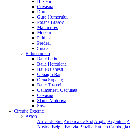
Busteni
Covasna
Durau
Gura Humorului
Poiana Brasov
Maramures
Moeciu
Paltinis
Predeal
Sinaia
Balneoturism
Baile Felix
Baile Herculane
Baile Olanesti
Geoagiu Bai
Ocna Sugatag
Baile Tusnad
Calimanesti-Caciulata
Covasna
Slanic Moldova
Sovata
Circuite Externe
Avion
Africa de Sud
America de Sud
Anglia
Argentina
A
Austria
Belgia
Bolivia
Brazilia
Buthan
Cambogia