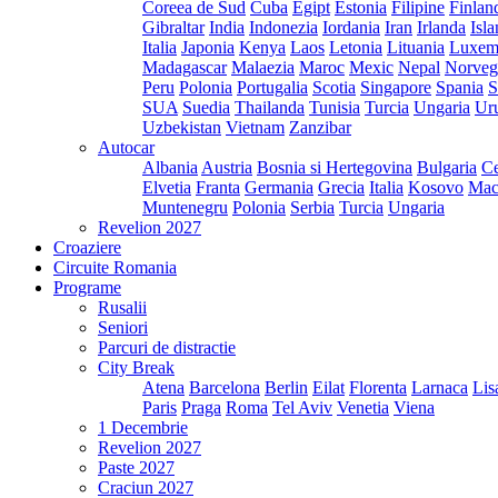
Coreea de Sud
Cuba
Egipt
Estonia
Filipine
Finlan
Gibraltar
India
Indonezia
Iordania
Iran
Irlanda
Isl
Italia
Japonia
Kenya
Laos
Letonia
Lituania
Luxem
Madagascar
Malaezia
Maroc
Mexic
Nepal
Norveg
Peru
Polonia
Portugalia
Scotia
Singapore
Spania
S
SUA
Suedia
Thailanda
Tunisia
Turcia
Ungaria
Ur
Uzbekistan
Vietnam
Zanzibar
Autocar
Albania
Austria
Bosnia si Hertegovina
Bulgaria
Ce
Elvetia
Franta
Germania
Grecia
Italia
Kosovo
Mac
Muntenegru
Polonia
Serbia
Turcia
Ungaria
Revelion 2027
Croaziere
Circuite Romania
Programe
Rusalii
Seniori
Parcuri de distractie
City Break
Atena
Barcelona
Berlin
Eilat
Florenta
Larnaca
Lis
Paris
Praga
Roma
Tel Aviv
Venetia
Viena
1 Decembrie
Revelion 2027
Paste 2027
Craciun 2027