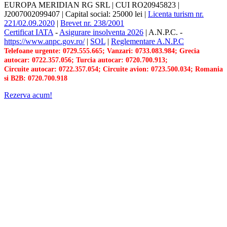
EUROPA MERIDIAN RG SRL
|
CUI RO20945823
|
J2007002099407
|
Capital social: 25000 lei
|
Licenta turism nr.
221/02.09.2020
|
Brevet nr. 238/2001
Certificat IATA
-
Asigurare insolventa 2026
|
A.N.P.C.
-
https://www.anpc.gov.ro/
|
SOL
|
Reglementare A.N.P.C
Telefoane urgente: 0729.555.665; Vanzari: 0733.083.984; Grecia
autocar: 0722.357.056; Turcia autocar: 0720.700.913;
Circuite autocar: 0722.357.054; Circuite avion: 0723.500.034; Romania
si B2B: 0720.700.918
Rezerva acum!