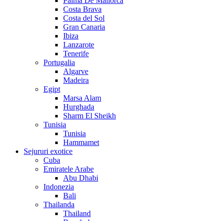
Palma De Mallorca
Costa Brava
Costa del Sol
Gran Canaria
Ibiza
Lanzarote
Tenerife
Portugalia
Algarve
Madeira
Egipt
Marsa Alam
Hurghada
Sharm El Sheikh
Tunisia
Tunisia
Hammamet
Sejururi exotice
Cuba
Emiratele Arabe
Abu Dhabi
Indonezia
Bali
Thailanda
Thailand