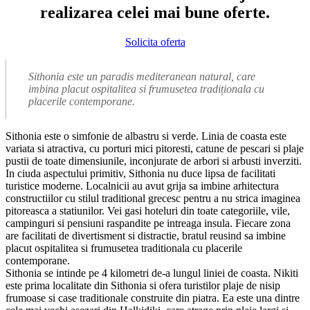
realizarea celei mai bune oferte.
Solicita oferta
Sithonia este un paradis mediteranean natural, care
imbina placut ospitalitea si frumusetea tradiționala cu
placerile contemporane.
Sithonia este o simfonie de albastru si verde. Linia de coasta este
variata si atractiva, cu porturi mici pitoresti, catune de pescari si plaje
pustii de toate dimensiunile, inconjurate de arbori si arbusti inverziti.
In ciuda aspectului primitiv, Sithonia nu duce lipsa de facilitati
turistice moderne. Localnicii au avut grija sa imbine arhitectura
constructiilor cu stilul traditional grecesc pentru a nu strica imaginea
pitoreasca a statiunilor. Vei gasi hoteluri din toate categoriile, vile,
campinguri si pensiuni raspandite pe intreaga insula. Fiecare zona
are facilitati de divertisment si distractie, bratul reusind sa imbine
placut ospitalitea si frumusetea traditionala cu placerile
contemporane.
Sithonia se intinde pe 4 kilometri de-a lungul liniei de coasta. Nikiti
este prima localitate din Sithonia si ofera turistilor plaje de nisip
frumoase si case traditionale construite din piatra. Ea este una dintre