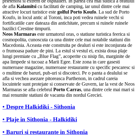
prietenosi si extrem de ospitalieri. In partea cea mai sudica a bratului
de afla
Kalamitsi
cu facilitati de camping, iar unul dintre cele mai
atractive locuri turistice este
golful Porto Koufo
. La sud de Porto
Koufo, in locul antic al Toroni, inca poti vedea ruinele vechi si
fortificatiile care dateaza din antichitate, precum si ruinele ruinele
bazilici Crestine timpurii.
Neos Marmaras
este urmatorul oras, o statiune turistica feerica si
cosmopolita, cunoscuta ca una dintre cele mai notabile statiuni din
Macedonia. Aceasta este construita pe dealuri si este inconjurata de
o frumoasa padure de pini. La estul si vestul ei, exista doua plaje
lungi premiate cu „Blue Flag”, acoperite cu nisip fin, marginite de
apa limpede si tucoaz a Marii Egee. Este zona in care gasesti
numeroase magazine, numeroase restaurante cu specific pescaresc si
o multime de baruri, pub-uri si discoteci. Pe o panta a dealului se
afla si vechea asezare pitoreasca Parthenon, in cadrul careia
locuintele sunt protejate si conservate de Guvern, iar la vest de Neos
Marmaras se afla celebrul
Porto Carras
, una dintre cele mai mari si
mai renumite statiuni de vacanta din nordul Greciei.
• Despre Halkidiki - Sithonia
• Plaje in Sithonia - Halkidiki
• Baruri si restaurante in Sithonia