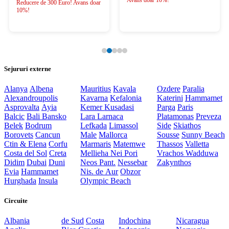
Avans doar 10%!
Reducere de 300 Euro! Avans doar
10%!
Sejururi externe
Alanya
Albena
Mauritius
Kavala
Ozdere
Paralia
Alexandroupolis
Kavarna
Kefalonia
Katerini
Hammamet
Asprovalta
Ayia
Kemer
Kusadasi
Parga
Paris
Balcic
Bali
Bansko
Lara
Larnaca
Platamonas
Preveza
Belek
Bodrum
Lefkada
Limassol
Side
Skiathos
Borovets
Cancun
Male
Mallorca
Sousse
Sunny Beach
Ctin & Elena
Corfu
Marmaris
Matemwe
Thassos
Valletta
Costa del Sol
Creta
Mellieha
Nei Pori
Vrachos
Wadduwa
Didim
Dubai
Duni
Neos Pant.
Nessebar
Zakynthos
Evia
Hammamet
Nis. de Aur
Obzor
Hurghada
Insula
Olympic Beach
Circuite
Albania
de Sud
Costa
Indochina
Nicaragua