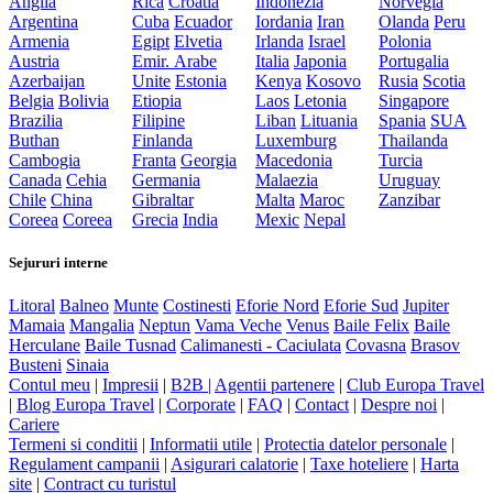
Anglia
Rica
Croatia
Indonezia
Norvegia
Argentina
Cuba
Ecuador
Iordania
Iran
Olanda
Peru
Armenia
Egipt
Elvetia
Irlanda
Israel
Polonia
Austria
Emir. Arabe
Italia
Japonia
Portugalia
Azerbaijan
Unite
Estonia
Kenya
Kosovo
Rusia
Scotia
Belgia
Bolivia
Etiopia
Laos
Letonia
Singapore
Brazilia
Filipine
Liban
Lituania
Spania
SUA
Buthan
Finlanda
Luxemburg
Thailanda
Cambogia
Franta
Georgia
Macedonia
Turcia
Canada
Cehia
Germania
Malaezia
Uruguay
Chile
China
Gibraltar
Malta
Maroc
Zanzibar
Coreea
Coreea
Grecia
India
Mexic
Nepal
Sejururi interne
Litoral
Balneo
Munte
Costinesti
Eforie Nord
Eforie Sud
Jupiter
Mamaia
Mangalia
Neptun
Vama Veche
Venus
Baile Felix
Baile
Herculane
Baile Tusnad
Calimanesti - Caciulata
Covasna
Brasov
Busteni
Sinaia
Contul meu
|
Impresii
|
B2B |
Agentii partenere
|
Club Europa Travel
|
Blog Europa Travel
|
Corporate
|
FAQ
|
Contact
|
Despre noi
|
Cariere
Termeni si conditii
|
Informatii utile
|
Protectia datelor personale
|
Regulament campanii
|
Asigurari calatorie
|
Taxe hoteliere
|
Harta
site
|
Contract cu turistul