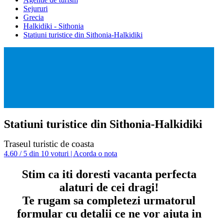
Sejururi
Grecia
Halkidiki - Sithonia
Statiuni turistice din Sithonia-Halkidiki
Statiuni turistice din Sithonia-Halkidiki
Traseul turistic de coasta
4.60 / 5 din 10 voturi | Acorda o nota
Stim ca iti doresti vacanta perfecta
alaturi de cei dragi!
Te rugam sa completezi urmatorul
formular cu detalii ce ne vor ajuta in