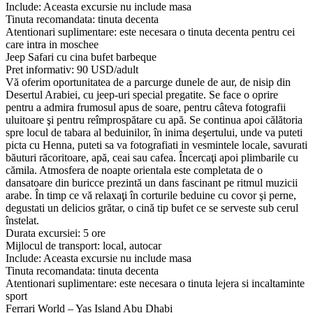
Include: Aceasta excursie nu include masa
Tinuta recomandata: tinuta decenta
Atentionari suplimentare: este necesara o tinuta decenta pentru cei
care intra in moschee
Jeep Safari cu cina bufet barbeque
Pret informativ: 90 USD/adult
Vă oferim oportunitatea de a parcurge dunele de aur, de nisip din
Desertul Arabiei, cu jeep-uri special pregatite. Se face o oprire
pentru a admira frumosul apus de soare, pentru câteva fotografii
uluitoare şi pentru reîmprospătare cu apă. Se continua apoi călătoria
spre locul de tabara al beduinilor, în inima deşertului, unde va puteti
picta cu Henna, puteti sa va fotografiati in vesmintele locale, savurati
băuturi răcoritoare, apă, ceai sau cafea. Încercaţi apoi plimbarile cu
cămila. Atmosfera de noapte orientala este completata de o
dansatoare din buricce prezintă un dans fascinant pe ritmul muzicii
arabe. În timp ce vă relaxaţi în corturile beduine cu covor şi perne,
degustati un delicios grătar, o cină tip bufet ce se serveste sub cerul
înstelat.
Durata excursiei: 5 ore
Mijlocul de transport: local, autocar
Include: Aceasta excursie nu include masa
Tinuta recomandata: tinuta decenta
Atentionari suplimentare: este necesara o tinuta lejera si incaltaminte
sport
Ferrari World – Yas Island Abu Dhabi