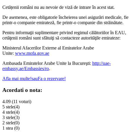
Cetățenii români nu au nevoie de viză de intrare în acest stat.
De asemenea, este obligatorie încheierea unei asigurări medicale, fie
printr-o companie emirateză, fie printr-o companie din străinătate.
Pentru informaţii suplimentare privind regimul călătoriilor în EAU,
cetăţenii români sunt sfătuiţi să contacteze autorităţile emirateze:
Ministerul Afacerilor Externe al Emiratelor Arabe
Unite:
www.mofa.gov.ae
Ambasada Emiratelor Arabe Unite la Bucureşti:
http://uae-
embassy.ae/Embassies/ro
.
Afla mai multe!
sau
Fa o rezervare!
Acordati o nota:
4.09 (11 voturi)
5 stele
(4)
4 stele
(4)
3 stele
(3)
2 stele
(0)
1 stea
(0)