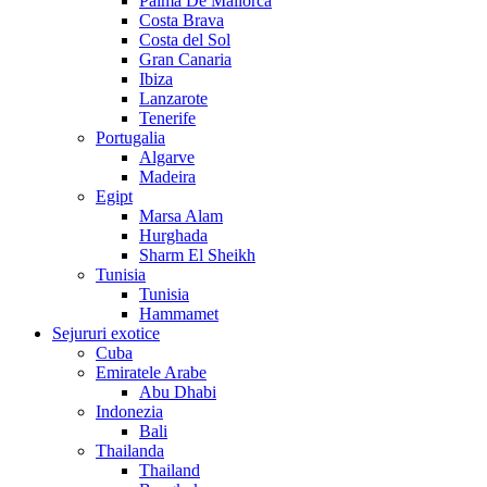
Palma De Mallorca
Costa Brava
Costa del Sol
Gran Canaria
Ibiza
Lanzarote
Tenerife
Portugalia
Algarve
Madeira
Egipt
Marsa Alam
Hurghada
Sharm El Sheikh
Tunisia
Tunisia
Hammamet
Sejururi exotice
Cuba
Emiratele Arabe
Abu Dhabi
Indonezia
Bali
Thailanda
Thailand