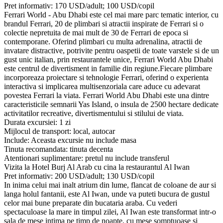
Pret informativ: 170 USD/adult; 100 USD/copil
Ferrari World - Abu Dhabi este cel mai mare parc tematic interior, cu
brandul Ferrari, 20 de plimbari si atractii inspirate de Ferrari si o
colectie nepretuita de mai mult de 30 de Ferrari de epoca si
contemporane. Oferind plimbari cu multa adrenalina, atractii de
invatare distractive, potrivite pentru oaspetii de toate varstele si de un
gust unic italian, prin restaurantele unice, Ferrari World Abu Dhabi
este centrul de divertisment in familie din regiune.Fiecare plimbare
incorporeaza proiectare si tehnologie Ferrari, oferind o experienta
interactiva si implicarea multisenzoriala care aduce cu adevarat
povestea Ferrari la viata. Ferrari World Abu Dhabi este una dintre
caracteristicile semnarii Yas Island, o insula de 2500 hectare dedicate
activitatilor recreative, divertismentului si stilului de viata.
Durata excursiei: 1 zi
Mijlocul de transport: local, autocar
Include: Aceasta excursie nu include masa
Tinuta recomandata: tinuta decenta
Atentionari suplimentare: pretul nu include transferul
Vizita la Hotel Burj Al Arab cu cina la restaurantul Al Iwan
Pret informativ: 200 USD/adult; 130 USD/copil
In inima celui mai inalt atrium din lume, flancat de coloane de aur si
langa holul fantanii, este Al Iwan, unde va puteti bucura de gustul
celor mai bune preparate din bucataria araba. Cu vederi
spectaculoase la mare in timpul zilei, Al Iwan este transformat intr-o
sala de mese intima pe timp de noapte, cu mese somptuoase si