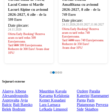
Lacul Como si Marile
Amalfitana cu avionul
Lacuri Alpine cu avionul
2026-2027, 8 zile
- de la
2026-2027, 6 zile
- de la
749 Euro
599 Euro
Date plecare:
24.11.2026,20.03.2027,11.06.2027
Date plecare:
Oferta Early Booking! Rezerva
24.11.2026
acum cu tarif redus 749
Oferta Early Booking! Rezerva
Euro/persoana.
acum cu tarif redus 599
Tarif
1099
euro 749 Euro/persoana.
Euro/persoana.
Reducere de 350 Euro!
Tarif
899
599 Euro/persoana.
Avans doar 10%!
Reducere de 300 Euro! Avans doar
10%!
Sejururi externe
Alanya
Albena
Mauritius
Kavala
Ozdere
Paralia
Alexandroupolis
Kavarna
Kefalonia
Katerini
Hammamet
Asprovalta
Ayia
Kemer
Kusadasi
Parga
Paris
Balcic
Bali
Bansko
Lara
Larnaca
Platamonas
Preveza
Belek
Bodrum
Lefkada
Limassol
Side
Skiathos