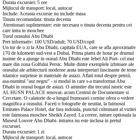
Durata excursiei: 5 ore
Mijlocul de transport: local, autocar
Include: Aceasta excursie nu include masa
Tinuta recomandata: tinuta decenta
Atentionari suplimentare: este necesara o tinuta decenta pentru cei
care intra in moschee
Turul orasului Abu Dhabi
Pret informativ: 100 USD/adult; 70 USD/copil
Un tur de o zi la Abu Dhabi, capitala EUA, care se afla aproximativ
170 de kilometri sud-vest a Dubai. Prima piatra de hotar pe drumul
inainte de a ajunge in orasul Abu Dhabi este Jebel Ali Port- cel mai
mare din zona Golfului Persic. Multe dintre exemplele izbitoare ale
orasului ale arhitecturii moderne arata interpretari fascinante de teme
islamice surprinse in materiale de astazi. Aflati totul despre petrol,
asa-numitul "aur negru" - si modul in care s-a transformat Abu
Dhabi in orasul bogat de astazi. O amintire din trecutul istoric este
AL HUSN PALACE renovat- acum Centrul de Documentare si
Cercetare. O calatorie de-a lungul frumoasei cornise ofera o vedere
magnifica a orasului. Faceti o fotografie de neuitat, la faimosul
Emirates Palace Hotel, dar fara indoiala, punctul culminant al vizitei
este faimoasa moschee Sheikh Zayed. La cerere, intrare optionala la
Museul Louvre Abu Dhabi- intrarea nu este inclusa in pretul
excursiei.
Durata excursiei: 1 zi
Mijlocul de transport: local, autocar