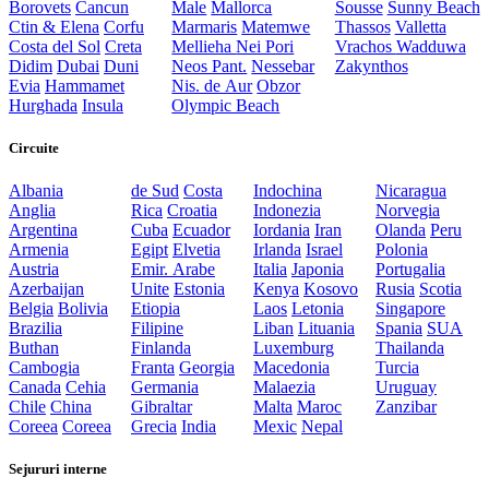
Borovets
Cancun
Male
Mallorca
Sousse
Sunny Beach
Ctin & Elena
Corfu
Marmaris
Matemwe
Thassos
Valletta
Costa del Sol
Creta
Mellieha
Nei Pori
Vrachos
Wadduwa
Didim
Dubai
Duni
Neos Pant.
Nessebar
Zakynthos
Evia
Hammamet
Nis. de Aur
Obzor
Hurghada
Insula
Olympic Beach
Circuite
Albania
de Sud
Costa
Indochina
Nicaragua
Anglia
Rica
Croatia
Indonezia
Norvegia
Argentina
Cuba
Ecuador
Iordania
Iran
Olanda
Peru
Armenia
Egipt
Elvetia
Irlanda
Israel
Polonia
Austria
Emir. Arabe
Italia
Japonia
Portugalia
Azerbaijan
Unite
Estonia
Kenya
Kosovo
Rusia
Scotia
Belgia
Bolivia
Etiopia
Laos
Letonia
Singapore
Brazilia
Filipine
Liban
Lituania
Spania
SUA
Buthan
Finlanda
Luxemburg
Thailanda
Cambogia
Franta
Georgia
Macedonia
Turcia
Canada
Cehia
Germania
Malaezia
Uruguay
Chile
China
Gibraltar
Malta
Maroc
Zanzibar
Coreea
Coreea
Grecia
India
Mexic
Nepal
Sejururi interne