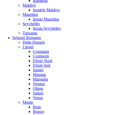
Bangkok
Maldive
Insulele Maldive
Mauritius
Insula Mauritius
Seychelles
Insula Seychelles
Tanzania
Sejururi Romania
Delta Dunarii
Litoral
Constanta
Costinesti
Eforie Nord
Eforie Sud
Jupiter
Mamaia
Mangalia
Neptun
Olimp
Saturn
Venus
Munte
Bran
Brasov