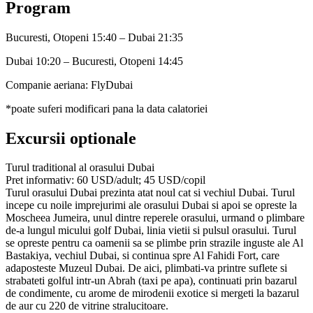
Program
Bucuresti, Otopeni 15:40 – Dubai 21:35
Dubai 10:20 – Bucuresti, Otopeni 14:45
Companie aeriana: FlyDubai
*poate suferi modificari pana la data calatoriei
Excursii optionale
Turul traditional al orasului Dubai
Pret informativ: 60 USD/adult; 45 USD/copil
Turul orasului Dubai prezinta atat noul cat si vechiul Dubai. Turul
incepe cu noile imprejurimi ale orasului Dubai si apoi se opreste la
Moscheea Jumeira, unul dintre reperele orasului, urmand o plimbare
de-a lungul micului golf Dubai, linia vietii si pulsul orasului. Turul
se opreste pentru ca oamenii sa se plimbe prin strazile inguste ale Al
Bastakiya, vechiul Dubai, si continua spre Al Fahidi Fort, care
adaposteste Muzeul Dubai. De aici, plimbati-va printre suflete si
strabateti golful intr-un Abrah (taxi pe apa), continuati prin bazarul
de condimente, cu arome de mirodenii exotice si mergeti la bazarul
de aur cu 220 de vitrine stralucitoare.