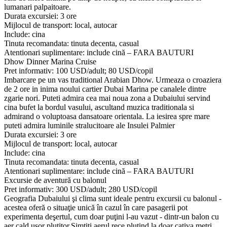
lumanari palpaitoare.
Durata excursiei: 3 ore
Mijlocul de transport: local, autocar
Include: cina
Tinuta recomandata: tinuta decenta, casual
Atentionari suplimentare: include cină – FARA BAUTURI
Dhow Dinner Marina Cruise
Pret informativ: 100 USD/adult; 80 USD/copil
Imbarcare pe un vas traditional Arabian Dhow. Urmeaza o croaziera
de 2 ore in inima noului cartier Dubai Marina pe canalele dintre
zgarie nori. Puteti admira cea mai noua zona a Dubaiului servind
cina bufet la bordul vasului, ascultand muzica traditionala si
admirand o voluptoasa dansatoare orientala. La iesirea spre mare
puteti admira luminile stralucitoare ale Insulei Palmier
Durata excursiei: 3 ore
Mijlocul de transport: local, autocar
Include: cina
Tinuta recomandata: tinuta decenta, casual
Atentionari suplimentare: include cină – FARA BAUTURI
Excursie de aventură cu balonul
Pret informativ: 300 USD/adult; 280 USD/copil
Geografia Dubaiului şi clima sunt ideale pentru excursii cu balonul -
acestea oferă o situaţie unică în cazul în care pasagerii pot
experimenta deşertul, cum doar puţini l-au vazut - dintr-un balon cu
aer cald uşor plutitor.Simţiţi aerul rece plutind la doar caţiva metri