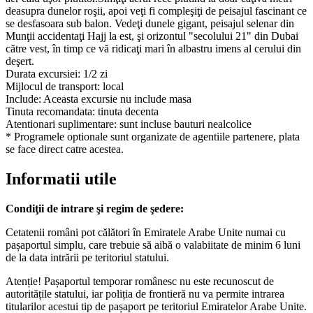
deasupra dunelor roşii, apoi veţi fi compleşiţi de peisajul fascinant ce
se desfasoara sub balon. Vedeţi dunele gigant, peisajul selenar din
Munţii accidentaţi Hajj la est, şi orizontul "secolului 21" din Dubai
către vest, în timp ce vă ridicaţi mari în albastru imens al cerului din
deşert.
Durata excursiei: 1/2 zi
Mijlocul de transport: local
Include: Aceasta excursie nu include masa
Tinuta recomandata: tinuta decenta
Atentionari suplimentare: sunt incluse bauturi nealcolice
* Programele optionale sunt organizate de agentiile partenere, plata
se face direct catre acestea.
Informatii utile
Condiţii de intrare şi regim de şedere:
Cetatenii români pot călători în Emiratele Arabe Unite numai cu
pașaportul simplu, care trebuie să aibă o valabiitate de minim 6 luni
de la data intrării pe teritoriul statului.
Atenție! Pașaportul temporar românesc nu este recunoscut de
autoritățile statului, iar poliția de frontieră nu va permite intrarea
titularilor acestui tip de pașaport pe teritoriul Emiratelor Arabe Unite.