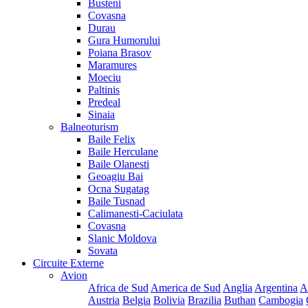
Busteni
Covasna
Durau
Gura Humorului
Poiana Brasov
Maramures
Moeciu
Paltinis
Predeal
Sinaia
Balneoturism
Baile Felix
Baile Herculane
Baile Olanesti
Geoagiu Bai
Ocna Sugatag
Baile Tusnad
Calimanesti-Caciulata
Covasna
Slanic Moldova
Sovata
Circuite Externe
Avion
Africa de Sud
America de Sud
Anglia
Argentina
A
Austria
Belgia
Bolivia
Brazilia
Buthan
Cambogia