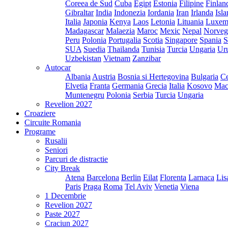
Coreea de Sud
Cuba
Egipt
Estonia
Filipine
Finlan
Gibraltar
India
Indonezia
Iordania
Iran
Irlanda
Isl
Italia
Japonia
Kenya
Laos
Letonia
Lituania
Luxem
Madagascar
Malaezia
Maroc
Mexic
Nepal
Norveg
Peru
Polonia
Portugalia
Scotia
Singapore
Spania
S
SUA
Suedia
Thailanda
Tunisia
Turcia
Ungaria
Ur
Uzbekistan
Vietnam
Zanzibar
Autocar
Albania
Austria
Bosnia si Hertegovina
Bulgaria
Ce
Elvetia
Franta
Germania
Grecia
Italia
Kosovo
Mac
Muntenegru
Polonia
Serbia
Turcia
Ungaria
Revelion 2027
Croaziere
Circuite Romania
Programe
Rusalii
Seniori
Parcuri de distractie
City Break
Atena
Barcelona
Berlin
Eilat
Florenta
Larnaca
Lis
Paris
Praga
Roma
Tel Aviv
Venetia
Viena
1 Decembrie
Revelion 2027
Paste 2027
Craciun 2027