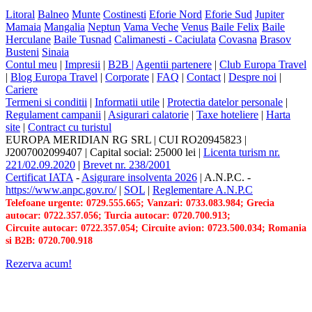
Litoral
Balneo
Munte
Costinesti
Eforie Nord
Eforie Sud
Jupiter
Mamaia
Mangalia
Neptun
Vama Veche
Venus
Baile Felix
Baile
Herculane
Baile Tusnad
Calimanesti - Caciulata
Covasna
Brasov
Busteni
Sinaia
Contul meu
|
Impresii
|
B2B |
Agentii partenere
|
Club Europa Travel
|
Blog Europa Travel
|
Corporate
|
FAQ
|
Contact
|
Despre noi
|
Cariere
Termeni si conditii
|
Informatii utile
|
Protectia datelor personale
|
Regulament campanii
|
Asigurari calatorie
|
Taxe hoteliere
|
Harta
site
|
Contract cu turistul
EUROPA MERIDIAN RG SRL
|
CUI RO20945823
|
J2007002099407
|
Capital social: 25000 lei
|
Licenta turism nr.
221/02.09.2020
|
Brevet nr. 238/2001
Certificat IATA
-
Asigurare insolventa 2026
|
A.N.P.C.
-
https://www.anpc.gov.ro/
|
SOL
|
Reglementare A.N.P.C
Telefoane urgente: 0729.555.665; Vanzari: 0733.083.984; Grecia
autocar: 0722.357.056; Turcia autocar: 0720.700.913;
Circuite autocar: 0722.357.054; Circuite avion: 0723.500.034; Romania
si B2B: 0720.700.918
Rezerva acum!