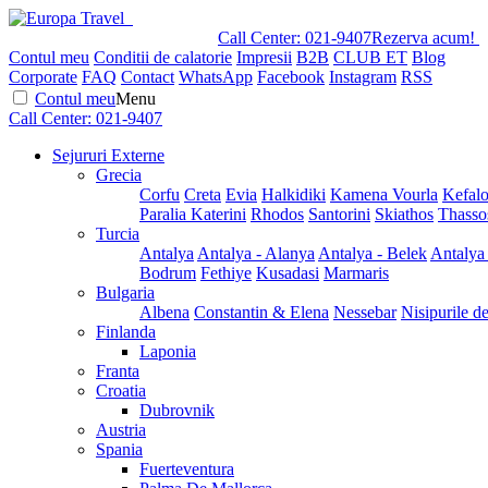
Call Center:
021-9407
Rezerva acum!
Contul meu
Conditii de calatorie
Impresii
B2B
CLUB ET
Blog
Corporate
FAQ
Contact
WhatsApp
Facebook
Instagram
RSS
Contul meu
Menu
Call Center:
021-9407
Sejururi Externe
Grecia
Corfu
Creta
Evia
Halkidiki
Kamena Vourla
Kefalo
Paralia Katerini
Rhodos
Santorini
Skiathos
Thasso
Turcia
Antalya
Antalya - Alanya
Antalya - Belek
Antalya
Bodrum
Fethiye
Kusadasi
Marmaris
Bulgaria
Albena
Constantin & Elena
Nessebar
Nisipurile d
Finlanda
Laponia
Franta
Croatia
Dubrovnik
Austria
Spania
Fuerteventura