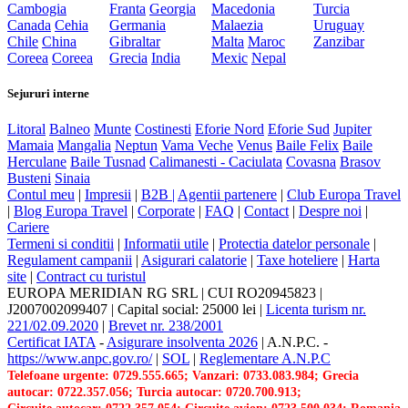
Cambogia
Franta
Georgia
Macedonia
Turcia
Canada
Cehia
Germania
Malaezia
Uruguay
Chile
China
Gibraltar
Malta
Maroc
Zanzibar
Coreea
Coreea
Grecia
India
Mexic
Nepal
Sejururi interne
Litoral
Balneo
Munte
Costinesti
Eforie Nord
Eforie Sud
Jupiter
Mamaia
Mangalia
Neptun
Vama Veche
Venus
Baile Felix
Baile
Herculane
Baile Tusnad
Calimanesti - Caciulata
Covasna
Brasov
Busteni
Sinaia
Contul meu
|
Impresii
|
B2B |
Agentii partenere
|
Club Europa Travel
|
Blog Europa Travel
|
Corporate
|
FAQ
|
Contact
|
Despre noi
|
Cariere
Termeni si conditii
|
Informatii utile
|
Protectia datelor personale
|
Regulament campanii
|
Asigurari calatorie
|
Taxe hoteliere
|
Harta
site
|
Contract cu turistul
EUROPA MERIDIAN RG SRL
|
CUI RO20945823
|
J2007002099407
|
Capital social: 25000 lei
|
Licenta turism nr.
221/02.09.2020
|
Brevet nr. 238/2001
Certificat IATA
-
Asigurare insolventa 2026
|
A.N.P.C.
-
https://www.anpc.gov.ro/
|
SOL
|
Reglementare A.N.P.C
Telefoane urgente: 0729.555.665; Vanzari: 0733.083.984; Grecia
autocar: 0722.357.056; Turcia autocar: 0720.700.913;