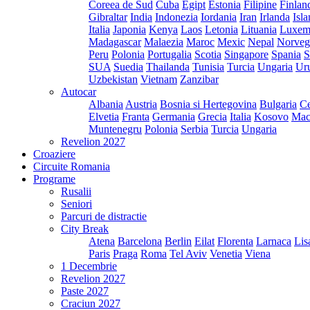
Coreea de Sud
Cuba
Egipt
Estonia
Filipine
Finlan
Gibraltar
India
Indonezia
Iordania
Iran
Irlanda
Isl
Italia
Japonia
Kenya
Laos
Letonia
Lituania
Luxem
Madagascar
Malaezia
Maroc
Mexic
Nepal
Norveg
Peru
Polonia
Portugalia
Scotia
Singapore
Spania
S
SUA
Suedia
Thailanda
Tunisia
Turcia
Ungaria
Ur
Uzbekistan
Vietnam
Zanzibar
Autocar
Albania
Austria
Bosnia si Hertegovina
Bulgaria
Ce
Elvetia
Franta
Germania
Grecia
Italia
Kosovo
Mac
Muntenegru
Polonia
Serbia
Turcia
Ungaria
Revelion 2027
Croaziere
Circuite Romania
Programe
Rusalii
Seniori
Parcuri de distractie
City Break
Atena
Barcelona
Berlin
Eilat
Florenta
Larnaca
Lis
Paris
Praga
Roma
Tel Aviv
Venetia
Viena
1 Decembrie
Revelion 2027
Paste 2027
Craciun 2027