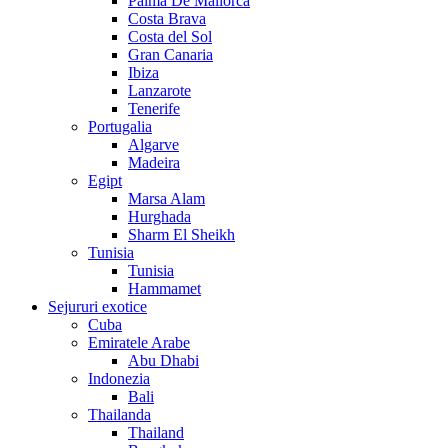
Palma De Mallorca
Costa Brava
Costa del Sol
Gran Canaria
Ibiza
Lanzarote
Tenerife
Portugalia
Algarve
Madeira
Egipt
Marsa Alam
Hurghada
Sharm El Sheikh
Tunisia
Tunisia
Hammamet
Sejururi exotice
Cuba
Emiratele Arabe
Abu Dhabi
Indonezia
Bali
Thailanda
Thailand