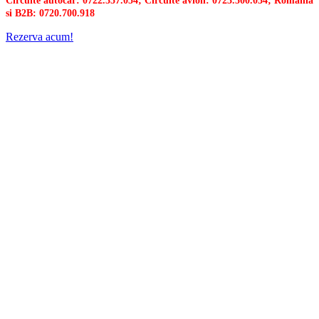
Circuite autocar: 0722.357.054; Circuite avion: 0723.500.034; Romania
si B2B: 0720.700.918
Rezerva acum!