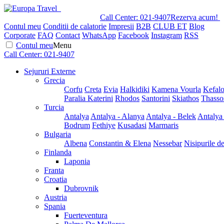
Call Center:
021-9407
Rezerva acum!
Contul meu
Conditii de calatorie
Impresii
B2B
CLUB ET
Blog
Corporate
FAQ
Contact
WhatsApp
Facebook
Instagram
RSS
Contul meu
Menu
Call Center:
021-9407
Sejururi Externe
Grecia
Corfu
Creta
Evia
Halkidiki
Kamena Vourla
Kefalo
Paralia Katerini
Rhodos
Santorini
Skiathos
Thasso
Turcia
Antalya
Antalya - Alanya
Antalya - Belek
Antalya
Bodrum
Fethiye
Kusadasi
Marmaris
Bulgaria
Albena
Constantin & Elena
Nessebar
Nisipurile d
Finlanda
Laponia
Franta
Croatia
Dubrovnik
Austria
Spania
Fuerteventura