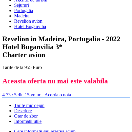
Sejururi
Portugalia
Madeira
Revelion avion
Hotel Buganvilia
Revelion in Madeira, Portugalia - 2022
Hotel Buganvilia 3*
Charter avion
Tarife de la 955 Euro
Aceasta oferta nu mai este valabila
4.73 / 5 din 15 voturi | Acorda o nota
Tarife mic dejun
Descriere
Orar de zbor
Informatii utile
Cere informatii sau rezerva acum