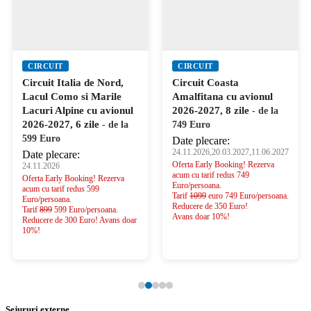
CIRCUIT
CIRCUIT
Circuit Italia de Nord,
Circuit Coasta
Lacul Como si Marile
Amalfitana cu avionul
Lacuri Alpine cu avionul
2026-2027, 8 zile
- de la
2026-2027, 6 zile
- de la
749 Euro
599 Euro
Date plecare:
24.11.2026,20.03.2027,11.06.2027
Date plecare:
Oferta Early Booking! Rezerva
24.11.2026
acum cu tarif redus 749
Oferta Early Booking! Rezerva
Euro/persoana.
acum cu tarif redus 599
Tarif
1099
euro 749 Euro/persoana.
Euro/persoana.
Reducere de 350 Euro!
Tarif
899
599 Euro/persoana.
Avans doar 10%!
Reducere de 300 Euro! Avans doar
10%!
Sejururi externe