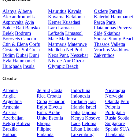
Alanya
Albena
Mauritius
Kavala
Ozdere
Paralia
Alexandroupolis
Kavarna
Kefalonia
Katerini
Hammamet
Asprovalta
Ayia
Kemer
Kusadasi
Parga
Paris
Balcic
Bali
Bansko
Lara
Larnaca
Platamonas
Preveza
Belek
Bodrum
Lefkada
Limassol
Side
Skiathos
Borovets
Cancun
Male
Mallorca
Sousse
Sunny Beach
Ctin & Elena
Corfu
Marmaris
Matemwe
Thassos
Valletta
Costa del Sol
Creta
Mellieha
Nei Pori
Vrachos
Wadduwa
Didim
Dubai
Duni
Neos Pant.
Nessebar
Zakynthos
Evia
Hammamet
Nis. de Aur
Obzor
Hurghada
Insula
Olympic Beach
Circuite
Albania
de Sud
Costa
Indochina
Nicaragua
Anglia
Rica
Croatia
Indonezia
Norvegia
Argentina
Cuba
Ecuador
Iordania
Iran
Olanda
Peru
Armenia
Egipt
Elvetia
Irlanda
Israel
Polonia
Austria
Emir. Arabe
Italia
Japonia
Portugalia
Azerbaijan
Unite
Estonia
Kenya
Kosovo
Rusia
Scotia
Belgia
Bolivia
Etiopia
Laos
Letonia
Singapore
Brazilia
Filipine
Liban
Lituania
Spania
SUA
Buthan
Finlanda
Luxemburg
Thailanda