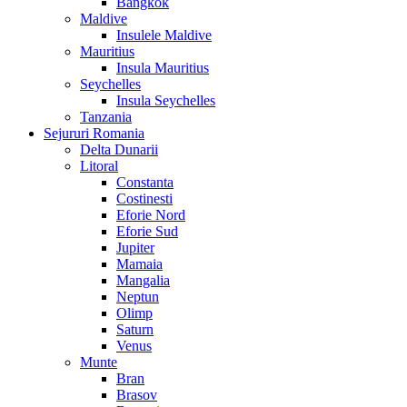
Bangkok
Maldive
Insulele Maldive
Mauritius
Insula Mauritius
Seychelles
Insula Seychelles
Tanzania
Sejururi Romania
Delta Dunarii
Litoral
Constanta
Costinesti
Eforie Nord
Eforie Sud
Jupiter
Mamaia
Mangalia
Neptun
Olimp
Saturn
Venus
Munte
Bran
Brasov