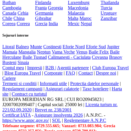
Buthan
Finlanda
Luxemburg
Thailanda
Cambogia
Franta
Georgia
Macedonia
Turcia
Canada
Cehia
Germania
Malaezia
Uruguay
Chile
China
Gibraltar
Malta
Maroc
Zanzibar
Coreea
Coreea
Grecia
India
Mexic
Nepal
Sejururi interne
Litoral
Balneo
Munte
Costinesti
Eforie Nord
Eforie Sud
Jupiter
Mamaia
Mangalia
Neptun
Vama Veche
Venus
Baile Felix
Baile
Herculane
Baile Tusnad
Calimanesti - Caciulata
Covasna
Brasov
Busteni
Sinaia
Contul meu
|
Impresii
|
B2B |
Agentii partenere
|
Club Europa Travel
|
Blog Europa Travel
|
Corporate
|
FAQ
|
Contact
|
Despre noi
|
Cariere
Termeni si conditii
|
Informatii utile
|
Protectia datelor personale
|
Regulament campanii
|
Asigurari calatorie
|
Taxe hoteliere
|
Harta
site
|
Contract cu turistul
EUROPA MERIDIAN RG SRL
|
CUI RO20945823
|
J2007002099407
|
Capital social: 25000 lei
|
Licenta turism nr.
221/02.09.2020
|
Brevet nr. 238/2001
Certificat IATA
-
Asigurare insolventa 2026
|
A.N.P.C.
-
https://www.anpc.gov.ro/
|
SOL
|
Reglementare A.N.P.C
Telefoane urgente: 0729.555.665; Vanzari: 0733.083.984; Grecia