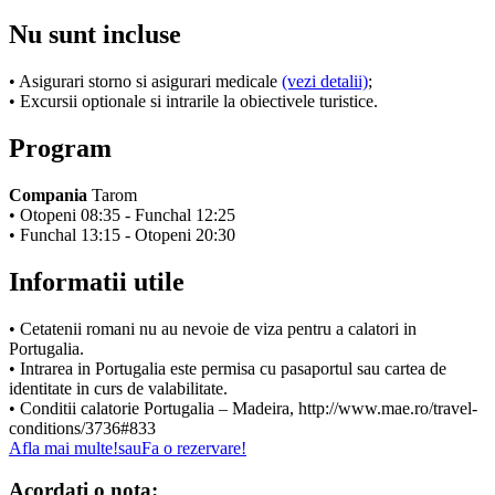
Nu sunt incluse
• Asigurari storno si asigurari medicale
(vezi detalii)
;
• Excursii optionale si intrarile la obiectivele turistice.
Program
Compania
Tarom
• Otopeni 08:35 - Funchal 12:25
• Funchal 13:15 - Otopeni 20:30
Informatii utile
• Cetatenii romani nu au nevoie de viza pentru a calatori in
Portugalia.
• Intrarea in Portugalia este permisa cu pasaportul sau cartea de
identitate in curs de valabilitate.
• Conditii calatorie Portugalia – Madeira, http://www.mae.ro/travel-
conditions/3736#833
Afla mai multe!
sau
Fa o rezervare!
Acordati o nota: