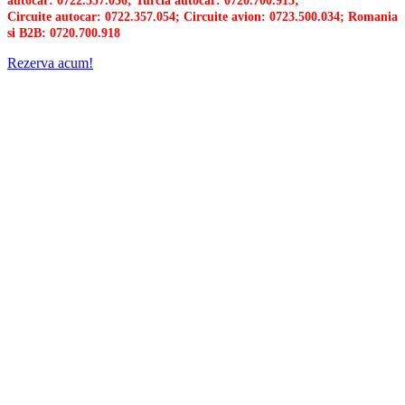
autocar: 0722.357.056; Turcia autocar: 0720.700.913;
Circuite autocar: 0722.357.054; Circuite avion: 0723.500.034; Romania
si B2B: 0720.700.918
Rezerva acum!