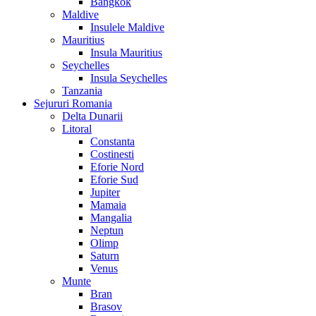
Bangkok
Maldive
Insulele Maldive
Mauritius
Insula Mauritius
Seychelles
Insula Seychelles
Tanzania
Sejururi Romania
Delta Dunarii
Litoral
Constanta
Costinesti
Eforie Nord
Eforie Sud
Jupiter
Mamaia
Mangalia
Neptun
Olimp
Saturn
Venus
Munte
Bran
Brasov