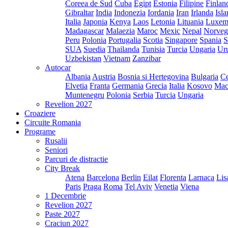
Coreea de Sud
Cuba
Egipt
Estonia
Filipine
Finlan
Gibraltar
India
Indonezia
Iordania
Iran
Irlanda
Isl
Italia
Japonia
Kenya
Laos
Letonia
Lituania
Luxem
Madagascar
Malaezia
Maroc
Mexic
Nepal
Norveg
Peru
Polonia
Portugalia
Scotia
Singapore
Spania
S
SUA
Suedia
Thailanda
Tunisia
Turcia
Ungaria
Ur
Uzbekistan
Vietnam
Zanzibar
Autocar
Albania
Austria
Bosnia si Hertegovina
Bulgaria
Ce
Elvetia
Franta
Germania
Grecia
Italia
Kosovo
Mac
Muntenegru
Polonia
Serbia
Turcia
Ungaria
Revelion 2027
Croaziere
Circuite Romania
Programe
Rusalii
Seniori
Parcuri de distractie
City Break
Atena
Barcelona
Berlin
Eilat
Florenta
Larnaca
Lis
Paris
Praga
Roma
Tel Aviv
Venetia
Viena
1 Decembrie
Revelion 2027
Paste 2027
Craciun 2027