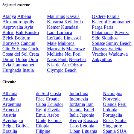
Sejururi externe
Alanya
Albena
Mauritius
Kavala
Ozdere
Paralia
Alexandroupolis
Kavarna
Kefalonia
Katerini
Hammamet
Asprovalta
Ayia
Kemer
Kusadasi
Parga
Paris
Balcic
Bali
Bansko
Lara
Larnaca
Platamonas
Preveza
Belek
Bodrum
Lefkada
Limassol
Side
Skiathos
Borovets
Cancun
Male
Mallorca
Sousse
Sunny Beach
Ctin & Elena
Corfu
Marmaris
Matemwe
Thassos
Valletta
Costa del Sol
Creta
Mellieha
Nei Pori
Vrachos
Wadduwa
Didim
Dubai
Duni
Neos Pant.
Nessebar
Zakynthos
Evia
Hammamet
Nis. de Aur
Obzor
Hurghada
Insula
Olympic Beach
Circuite
Albania
de Sud
Costa
Indochina
Nicaragua
Anglia
Rica
Croatia
Indonezia
Norvegia
Argentina
Cuba
Ecuador
Iordania
Iran
Olanda
Peru
Armenia
Egipt
Elvetia
Irlanda
Israel
Polonia
Austria
Emir. Arabe
Italia
Japonia
Portugalia
Azerbaijan
Unite
Estonia
Kenya
Kosovo
Rusia
Scotia
Belgia
Bolivia
Etiopia
Laos
Letonia
Singapore
Brazilia
Filipine
Liban
Lituania
Spania
SUA