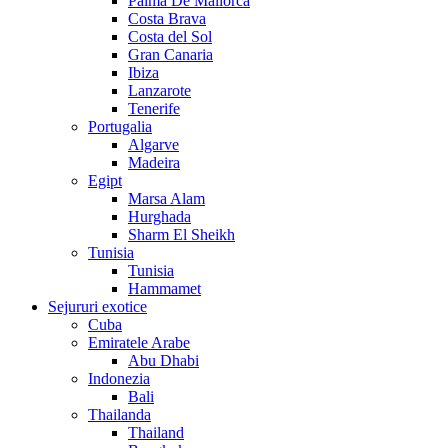
Palma De Mallorca
Costa Brava
Costa del Sol
Gran Canaria
Ibiza
Lanzarote
Tenerife
Portugalia
Algarve
Madeira
Egipt
Marsa Alam
Hurghada
Sharm El Sheikh
Tunisia
Tunisia
Hammamet
Sejururi exotice
Cuba
Emiratele Arabe
Abu Dhabi
Indonezia
Bali
Thailanda
Thailand