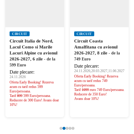
CIRCUIT
CIRCUIT
Circuit Italia de Nord,
Circuit Coasta
Lacul Como si Marile
Amalfitana cu avionul
Lacuri Alpine cu avionul
2026-2027, 8 zile
- de la
2026-2027, 6 zile
- de la
749 Euro
599 Euro
Date plecare:
24.11.2026,20.03.2027,11.06.2027
Date plecare:
Oferta Early Booking! Rezerva
24.11.2026
acum cu tarif redus 749
Oferta Early Booking! Rezerva
Euro/persoana.
acum cu tarif redus 599
Tarif
1099
euro 749 Euro/persoana.
Euro/persoana.
Reducere de 350 Euro!
Tarif
899
599 Euro/persoana.
Avans doar 10%!
Reducere de 300 Euro! Avans doar
10%!