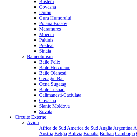
Busteni
Covasna
Durau
Gura Humorului
Poiana Brasov
Maramures
Moeciu
Paltinis
Predeal
Sinaia
Balneoturism
Baile Felix
Baile Herculane
Baile Olanesti
Geoagiu Bai
Ocna Sugatag
Baile Tusnad
Calimanesti-Caciulata
Covasna
Slanic Moldova
Sovata
Circuite Externe
Avion
Africa de Sud
America de Sud
Anglia
Argentina
A
Austria
Belgia
Bolivia
Brazilia
Buthan
Cambogia