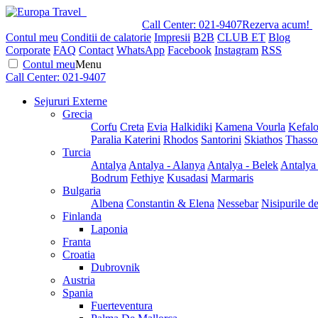
Call Center:
021-9407
Rezerva acum!
Contul meu
Conditii de calatorie
Impresii
B2B
CLUB ET
Blog
Corporate
FAQ
Contact
WhatsApp
Facebook
Instagram
RSS
Contul meu
Menu
Call Center:
021-9407
Sejururi Externe
Grecia
Corfu
Creta
Evia
Halkidiki
Kamena Vourla
Kefalo
Paralia Katerini
Rhodos
Santorini
Skiathos
Thasso
Turcia
Antalya
Antalya - Alanya
Antalya - Belek
Antalya
Bodrum
Fethiye
Kusadasi
Marmaris
Bulgaria
Albena
Constantin & Elena
Nessebar
Nisipurile d
Finlanda
Laponia
Franta
Croatia
Dubrovnik
Austria
Spania
Fuerteventura