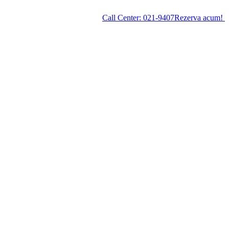
Call Center:
021-9407
Rezerva acum!