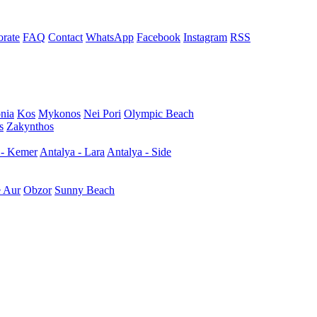
rate
FAQ
Contact
WhatsApp
Facebook
Instagram
RSS
nia
Kos
Mykonos
Nei Pori
Olympic Beach
s
Zakynthos
 - Kemer
Antalya - Lara
Antalya - Side
e Aur
Obzor
Sunny Beach