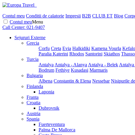
Contul meu
Conditii de calatorie
Impresii
B2B
CLUB ET
Blog
Corpo
Contul meu
Menu
Call Center:
021-9407
Sejururi Externe
Grecia
Corfu
Creta
Evia
Halkidiki
Kamena Vourla
Kefalo
Paralia Katerini
Rhodos
Santorini
Skiathos
Thasso
Turcia
Antalya
Antalya - Alanya
Antalya - Belek
Antalya
Bodrum
Fethiye
Kusadasi
Marmaris
Bulgaria
Albena
Constantin & Elena
Nessebar
Nisipurile d
Finlanda
Laponia
Franta
Croatia
Dubrovnik
Austria
Spania
Fuerteventura
Palma De Mallorca