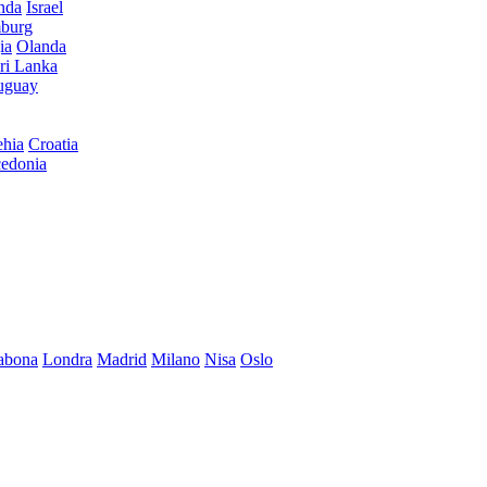
anda
Israel
burg
ia
Olanda
ri Lanka
uguay
hia
Croatia
edonia
abona
Londra
Madrid
Milano
Nisa
Oslo