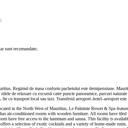
;
 dar sunt recomandate;
uritius. Regimul de masa conform pachetului este demipensiune. Mauriti
 zilele de relaxare cu excursii catre puncte panoramice, parcuri naturale s
os, fie cu transport local sau taxi. Transferul aeroport–hotel–aeroport es
ocated in the North West of Mauritius, Le Palmiste Resort & Spa featur
a has air-conditioned rooms with wooden furniture. All rooms have tiled
 room have free access to the hammam and sauna. This facility is availabl
r offers a selection of exotic cocktails and a variety of home-made rums