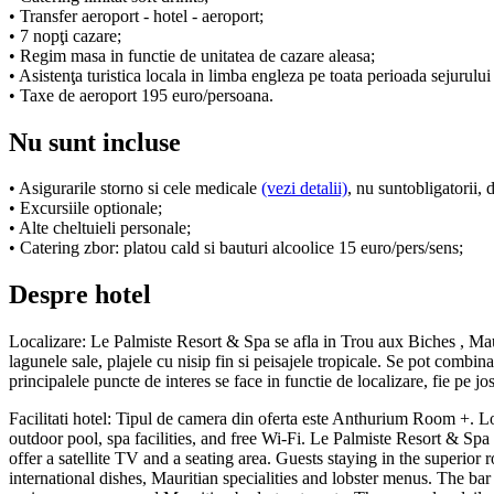
• Transfer aeroport - hotel - aeroport;
• 7 nopţi cazare;
• Regim masa in functie de unitatea de cazare aleasa;
• Asistenţa turistica locala in limba engleza pe toata perioada sejurului 
• Taxe de aeroport 195 euro/persoana.
Nu sunt incluse
• Asigurarile storno si cele medicale
(vezi detalii)
, nu suntobligatorii,
• Excursiile optionale;
• Alte cheltuieli personale;
• Catering zbor: platou cald si bauturi alcoolice 15 euro/pers/sens;
Despre hotel
Localizare: Le Palmiste Resort & Spa se afla in Trou aux Biches , Ma
lagunele sale, plajele cu nisip fin si peisajele tropicale. Se pot combina
principalele puncte de interes se face in functie de localizare, fie pe j
Facilitati hotel: Tipul de camera din oferta este Anthurium Room +. L
outdoor pool, spa facilities, and free Wi-Fi. Le Palmiste Resort & Sp
offer a satellite TV and a seating area. Guests staying in the superior
international dishes, Mauritian specialities and lobster menus. The ba