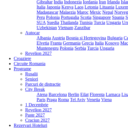
Gibraltar
India
Indonezia
Iordania
Iran
Irlanda
Isl
Italia
Japonia
Kenya
Laos
Letonia
Lituania
Luxem
Madagascar
Malaezia
Maroc
Mexic
Nepal
Norveg
Peru
Polonia
Portugalia
Scotia
Singapore
Spania
S
SUA
Suedia
Thailanda
Tunisia
Turcia
Ungaria
Ur
Uzbekistan
Vietnam
Zanzibar
Autocar
Albania
Austria
Bosnia si Hertegovina
Bulgaria
Ce
Elvetia
Franta
Germania
Grecia
Italia
Kosovo
Mac
Muntenegru
Polonia
Serbia
Turcia
Ungaria
Revelion 2027
Croaziere
Circuite Romania
Programe
Rusalii
Seniori
Parcuri de distractie
City Break
Atena
Barcelona
Berlin
Eilat
Florenta
Larnaca
Lis
Paris
Praga
Roma
Tel Aviv
Venetia
Viena
1 Decembrie
Revelion 2027
Paste 2027
Craciun 2027
Rezervari Hoteluri