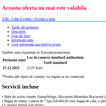
Aceasta oferta nu mai este valabila
5.00 / 5 din 8 voturi | Acorda o nota
Tarife all inclusive
Descriere
Orar de zbor
Informatii utile
Cere informatii sau rezerva acum
Tarifele sunt exprimate in Euro/persoana/sejur
Loc in camera standard anthurium
Perioada sejur
Tarif standard
27.12.2021
2125 Euro
*Pentru alte tipuri de camere, va rugam sa ne contactati.
Servicii incluse
• Bilet de avion charter AnimaWings, Bucuresti-Mauritius-Bucuresti (zb
• Bagaj de mana, o piesa de 7 kg (54x40x20 cm); bagaj de cala, o pi
• Catering limitat soft drinks;