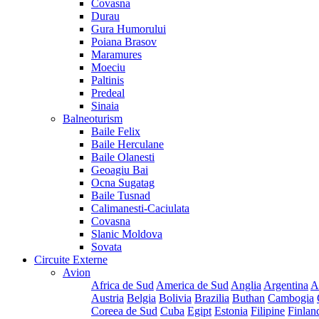
Covasna
Durau
Gura Humorului
Poiana Brasov
Maramures
Moeciu
Paltinis
Predeal
Sinaia
Balneoturism
Baile Felix
Baile Herculane
Baile Olanesti
Geoagiu Bai
Ocna Sugatag
Baile Tusnad
Calimanesti-Caciulata
Covasna
Slanic Moldova
Sovata
Circuite Externe
Avion
Africa de Sud
America de Sud
Anglia
Argentina
A
Austria
Belgia
Bolivia
Brazilia
Buthan
Cambogia
Coreea de Sud
Cuba
Egipt
Estonia
Filipine
Finlan