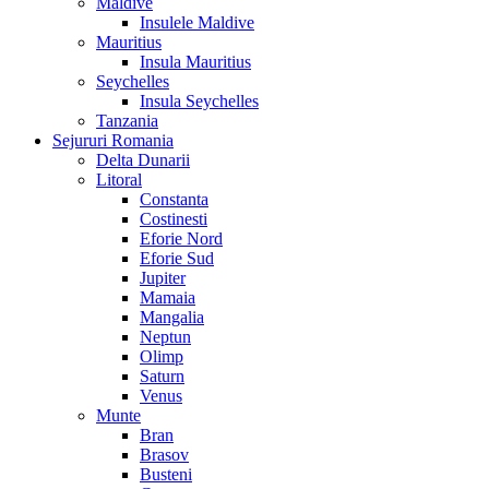
Maldive
Insulele Maldive
Mauritius
Insula Mauritius
Seychelles
Insula Seychelles
Tanzania
Sejururi Romania
Delta Dunarii
Litoral
Constanta
Costinesti
Eforie Nord
Eforie Sud
Jupiter
Mamaia
Mangalia
Neptun
Olimp
Saturn
Venus
Munte
Bran
Brasov
Busteni