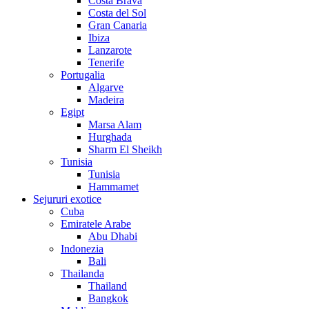
Costa Brava
Costa del Sol
Gran Canaria
Ibiza
Lanzarote
Tenerife
Portugalia
Algarve
Madeira
Egipt
Marsa Alam
Hurghada
Sharm El Sheikh
Tunisia
Tunisia
Hammamet
Sejururi exotice
Cuba
Emiratele Arabe
Abu Dhabi
Indonezia
Bali
Thailanda
Thailand
Bangkok