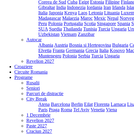
Coreea de Sud
Cuba
Egipt
Estonia
Filipine
Finlan
Gibraltar
India
Indonezia
Iordania
Iran
Irlanda
Isl
Italia
Japonia
Kenya
Laos
Letonia
Lituania
Luxem
Madagascar
Malaezia
Maroc
Mexic
Nepal
Norveg
Peru
Polonia
Portugalia
Scotia
Singapore
Spania
S
SUA
Suedia
Thailanda
Tunisia
Turcia
Ungaria
Ur
Uzbekistan
Vietnam
Zanzibar
Autocar
Albania
Austria
Bosnia si Hertegovina
Bulgaria
Ce
Elvetia
Franta
Germania
Grecia
Italia
Kosovo
Mac
Muntenegru
Polonia
Serbia
Turcia
Ungaria
Revelion 2027
Croaziere
Circuite Romania
Programe
Rusalii
Seniori
Parcuri de distractie
City Break
Atena
Barcelona
Berlin
Eilat
Florenta
Larnaca
Lis
Paris
Praga
Roma
Tel Aviv
Venetia
Viena
1 Decembrie
Revelion 2027
Paste 2027
Craciun 2027