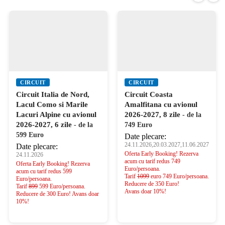
CIRCUIT
CIRCUIT
Circuit Italia de Nord,
Circuit Coasta
Lacul Como si Marile
Amalfitana cu avionul
Lacuri Alpine cu avionul
2026-2027, 8 zile
- de la
2026-2027, 6 zile
- de la
749 Euro
599 Euro
Date plecare:
24.11.2026,20.03.2027,11.06.2027
Date plecare:
Oferta Early Booking! Rezerva
24.11.2026
acum cu tarif redus 749
Oferta Early Booking! Rezerva
Euro/persoana.
acum cu tarif redus 599
Tarif
1099
euro 749 Euro/persoana.
Euro/persoana.
Reducere de 350 Euro!
Tarif
899
599 Euro/persoana.
Avans doar 10%!
Reducere de 300 Euro! Avans doar
10%!