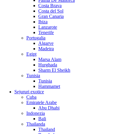
Palma De Mallorca
Costa Brava
Costa del Sol
Gran Canaria
Ibiza
Lanzarote
Tenerife
Portugalia
Algarve
Madeira
Egipt
Marsa Alam
Hurghada
Sharm El Sheikh
Tunisia
Tunisia
Hammamet
Sejururi exotice
Cuba
Emiratele Arabe
Abu Dhabi
Indonezia
Bali
Thailanda
Thailand