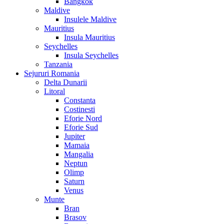
Bangkok
Maldive
Insulele Maldive
Mauritius
Insula Mauritius
Seychelles
Insula Seychelles
Tanzania
Sejururi Romania
Delta Dunarii
Litoral
Constanta
Costinesti
Eforie Nord
Eforie Sud
Jupiter
Mamaia
Mangalia
Neptun
Olimp
Saturn
Venus
Munte
Bran
Brasov