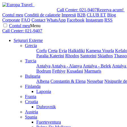
Call Center:
021-9407
Rezerva acum!
Contul meu
Conditii de calatorie
Impresii
B2B
CLUB ET
Blog
Corporate
FAQ
Contact
WhatsApp
Facebook
Instagram
RSS
Contul meu
Menu
Call Center:
021-9407
Sejururi Externe
Grecia
Corfu
Creta
Evia
Halkidiki
Kamena Vourla
Kefalo
Paralia Katerini
Rhodos
Santorini
Skiathos
Thasso
Turcia
Antalya
Antalya - Alanya
Antalya - Belek
Antalya
Bodrum
Fethiye
Kusadasi
Marmaris
Bulgaria
Albena
Constantin & Elena
Nessebar
Nisipurile d
Finlanda
Laponia
Franta
Croatia
Dubrovnik
Austria
Spania
Fuerteventura