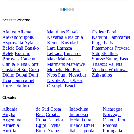
Sejururi externe
Alanya
Albena
Mauritius
Kavala
Ozdere
Paralia
Alexandroupolis
Kavarna
Kefalonia
Katerini
Hammamet
Asprovalta
Ayia
Kemer
Kusadasi
Parga
Paris
Balcic
Bali
Bansko
Lara
Larnaca
Platamonas
Preveza
Belek
Bodrum
Lefkada
Limassol
Side
Skiathos
Borovets
Cancun
Male
Mallorca
Sousse
Sunny Beach
Ctin & Elena
Corfu
Marmaris
Matemwe
Thassos
Valletta
Costa del Sol
Creta
Mellieha
Nei Pori
Vrachos
Wadduwa
Didim
Dubai
Duni
Neos Pant.
Nessebar
Zakynthos
Evia
Hammamet
Nis. de Aur
Obzor
Hurghada
Insula
Olympic Beach
Circuite
Albania
de Sud
Costa
Indochina
Nicaragua
Anglia
Rica
Croatia
Indonezia
Norvegia
Argentina
Cuba
Ecuador
Iordania
Iran
Olanda
Peru
Armenia
Egipt
Elvetia
Irlanda
Israel
Polonia
Austria
Emir. Arabe
Italia
Japonia
Portugalia