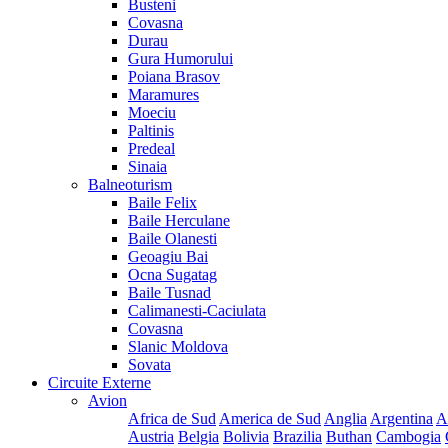
Busteni
Covasna
Durau
Gura Humorului
Poiana Brasov
Maramures
Moeciu
Paltinis
Predeal
Sinaia
Balneoturism
Baile Felix
Baile Herculane
Baile Olanesti
Geoagiu Bai
Ocna Sugatag
Baile Tusnad
Calimanesti-Caciulata
Covasna
Slanic Moldova
Sovata
Circuite Externe
Avion
Africa de Sud
America de Sud
Anglia
Argentina
A
Austria
Belgia
Bolivia
Brazilia
Buthan
Cambogia