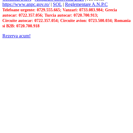
https://www.anpc.gov.ro/
|
SOL
|
Reglementare A.N.P.C
Telefoane urgente: 0729.555.665; Vanzari: 0733.083.984; Grecia
autocar: 0722.357.056; Turcia autocar: 0720.700.913;
Circuite autocar: 0722.357.054; Circuite avion: 0723.500.034; Romania
si B2B: 0720.700.918
Rezerva acum!