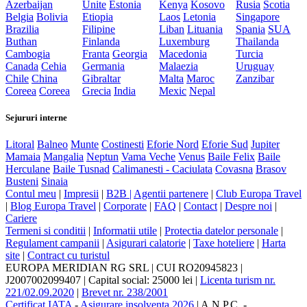
Azerbaijan
Unite
Estonia
Kenya
Kosovo
Rusia
Scotia
Belgia
Bolivia
Etiopia
Laos
Letonia
Singapore
Brazilia
Filipine
Liban
Lituania
Spania
SUA
Buthan
Finlanda
Luxemburg
Thailanda
Cambogia
Franta
Georgia
Macedonia
Turcia
Canada
Cehia
Germania
Malaezia
Uruguay
Chile
China
Gibraltar
Malta
Maroc
Zanzibar
Coreea
Coreea
Grecia
India
Mexic
Nepal
Sejururi interne
Litoral
Balneo
Munte
Costinesti
Eforie Nord
Eforie Sud
Jupiter
Mamaia
Mangalia
Neptun
Vama Veche
Venus
Baile Felix
Baile
Herculane
Baile Tusnad
Calimanesti - Caciulata
Covasna
Brasov
Busteni
Sinaia
Contul meu
|
Impresii
|
B2B |
Agentii partenere
|
Club Europa Travel
|
Blog Europa Travel
|
Corporate
|
FAQ
|
Contact
|
Despre noi
|
Cariere
Termeni si conditii
|
Informatii utile
|
Protectia datelor personale
|
Regulament campanii
|
Asigurari calatorie
|
Taxe hoteliere
|
Harta
site
|
Contract cu turistul
EUROPA MERIDIAN RG SRL
|
CUI RO20945823
|
J2007002099407
|
Capital social: 25000 lei
|
Licenta turism nr.
221/02.09.2020
|
Brevet nr. 238/2001
Certificat IATA
-
Asigurare insolventa 2026
|
A.N.P.C.
-