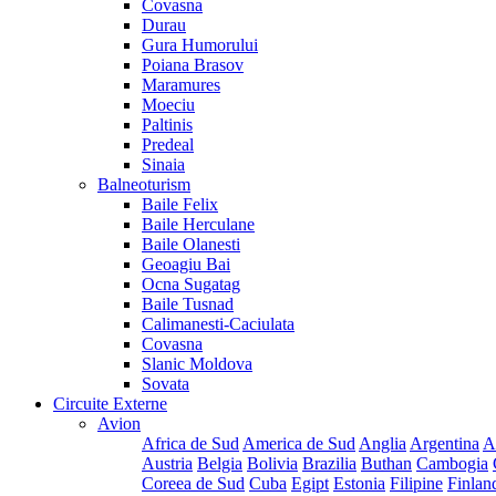
Covasna
Durau
Gura Humorului
Poiana Brasov
Maramures
Moeciu
Paltinis
Predeal
Sinaia
Balneoturism
Baile Felix
Baile Herculane
Baile Olanesti
Geoagiu Bai
Ocna Sugatag
Baile Tusnad
Calimanesti-Caciulata
Covasna
Slanic Moldova
Sovata
Circuite Externe
Avion
Africa de Sud
America de Sud
Anglia
Argentina
A
Austria
Belgia
Bolivia
Brazilia
Buthan
Cambogia
Coreea de Sud
Cuba
Egipt
Estonia
Filipine
Finlan