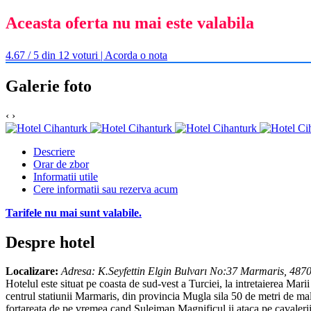
Aceasta oferta nu mai este valabila
4.67 / 5 din 12 voturi | Acorda o nota
Galerie foto
‹
›
Descriere
Orar de zbor
Informatii utile
Cere informatii sau rezerva acum
Tarifele nu mai sunt valabile.
Despre hotel
Localizare:
Adresa: K.Seyfettin Elgin Bulvarı No:37 Marmaris, 48
Hotelul este situat pe coasta de sud-vest a Turciei, la intretaierea Mari
centrul statiunii Marmaris, din provincia Mugla sila 50 de metri de ma
fortareata de pe vremea cand Suleiman Magnificul ii ataca pe cavalerii 