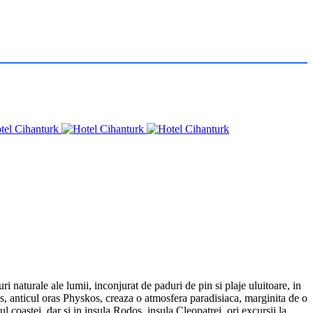
i naturale ale lumii, inconjurat de paduri de pin si plaje uluitoare, in
s, anticul oras Physkos, creaza o atmosfera paradisiaca, marginita de o
coastei, dar si in insula Rodos, insula Cleopatrei, ori excursii la