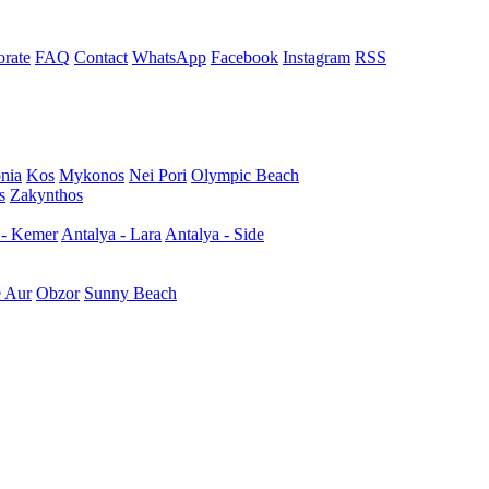
rate
FAQ
Contact
WhatsApp
Facebook
Instagram
RSS
nia
Kos
Mykonos
Nei Pori
Olympic Beach
s
Zakynthos
 - Kemer
Antalya - Lara
Antalya - Side
e Aur
Obzor
Sunny Beach