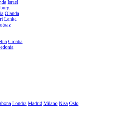
anda
Israel
burg
ia
Olanda
ri Lanka
uguay
hia
Croatia
edonia
abona
Londra
Madrid
Milano
Nisa
Oslo