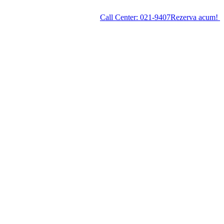
Call Center:
021-9407
Rezerva acum!