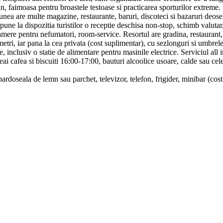
, faimoasa pentru broastele testoase si practicarea sporturilor extreme. D
iunea are multe magazine, restaurante, baruri, discoteci si bazaruri deose
ne la dispozitia turistilor o receptie deschisa non-stop, schimb valutar, 
 camere pentru nefumatori, room-service. Resortul are gradina, restaurant,
tri, iar pana la cea privata (cost suplimentar), cu sezlonguri si umbrele 
, inclusiv o statie de alimentare pentru masinile electrice. Serviciul al
eai cafea si biscuiti 16:00-17:00, bauturi alcoolice usoare, calde sau cel
ardoseala de lemn sau parchet, televizor, telefon, frigider, minibar (cost 