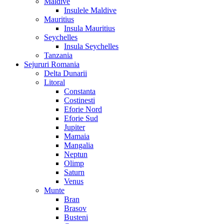
Maldive
Insulele Maldive
Mauritius
Insula Mauritius
Seychelles
Insula Seychelles
Tanzania
Sejururi Romania
Delta Dunarii
Litoral
Constanta
Costinesti
Eforie Nord
Eforie Sud
Jupiter
Mamaia
Mangalia
Neptun
Olimp
Saturn
Venus
Munte
Bran
Brasov
Busteni