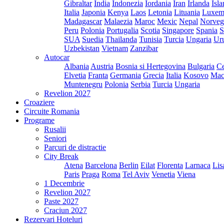
Gibraltar
India
Indonezia
Iordania
Iran
Irlanda
Isl
Italia
Japonia
Kenya
Laos
Letonia
Lituania
Luxem
Madagascar
Malaezia
Maroc
Mexic
Nepal
Norveg
Peru
Polonia
Portugalia
Scotia
Singapore
Spania
S
SUA
Suedia
Thailanda
Tunisia
Turcia
Ungaria
Ur
Uzbekistan
Vietnam
Zanzibar
Autocar
Albania
Austria
Bosnia si Hertegovina
Bulgaria
Ce
Elvetia
Franta
Germania
Grecia
Italia
Kosovo
Mac
Muntenegru
Polonia
Serbia
Turcia
Ungaria
Revelion 2027
Croaziere
Circuite Romania
Programe
Rusalii
Seniori
Parcuri de distractie
City Break
Atena
Barcelona
Berlin
Eilat
Florenta
Larnaca
Lis
Paris
Praga
Roma
Tel Aviv
Venetia
Viena
1 Decembrie
Revelion 2027
Paste 2027
Craciun 2027
Rezervari Hoteluri