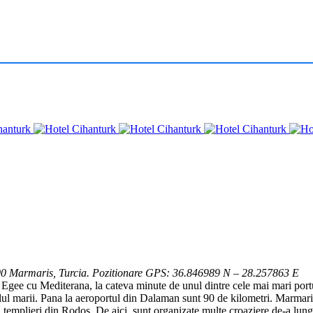
700 Marmaris, Turcia. Pozitionare GPS: 36.846989 N – 28.257863 E
i Egee cu Mediterana, la cateva minute de unul dintre cele mai mari portur
lul marii. Pana la aeroportul din Dalaman sunt 90 de kilometri. Marmari
templieri din Rodos. De aici, sunt organizate multe croaziere de-a lungul 