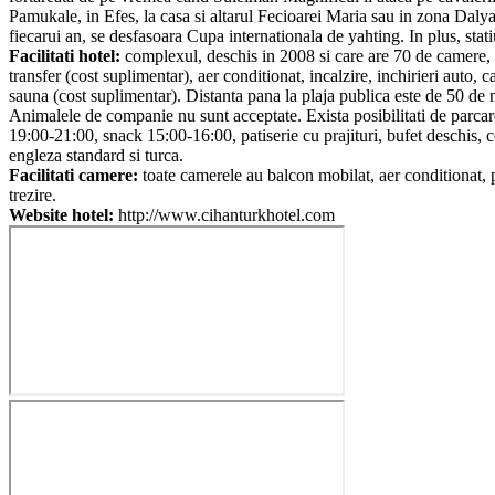
Pamukale, in Efes, la casa si altarul Fecioarei Maria sau in zona Dalyan
fiecarui an, se desfasoara Cupa internationala de yahting. In plus, stat
Facilitati hotel:
complexul, deschis in 2008 si care are 70 de camere, pu
transfer (cost suplimentar), aer conditionat, incalzire, inchirieri auto,
sauna (cost suplimentar). Distanta pana la plaja publica este de 50 de me
Animalele de companie nu sunt acceptate. Exista posibilitati de parcare
19:00-21:00, snack 15:00-16:00, patiserie cu prajituri, bufet deschis, c
engleza standard si turca.
Facilitati camere:
toate camerele au balcon mobilat, aer conditionat, p
trezire.
Website hotel:
http://www.cihanturkhotel.com