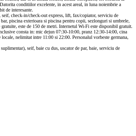
atorita conditiilor excelente, in acest areal, in luna noiembrie a
bit de interesante.
seif, check-in/check-out express, lift, fax/copiator, serviciu de
 bar, piscina exterioara si piscina pentru copii, sezlonguri si umbrele,
gratuite, este de 150 de metri. Internetul Wi-Fi este disponibil gratuit.
l inclusive consta in: mic dejun 07:30-10:00, pranz 12:30-14:00, cina
e locale, nelimitat intre 11:00 si 22:00. Personalul vorbeste germana,
suplimentar), seif, baie cu dus, uscator de par, baie, serviciu de