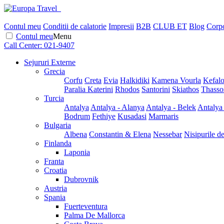
Contul meu
Conditii de calatorie
Impresii
B2B
CLUB ET
Blog
Corpo
Contul meu
Menu
Call Center:
021-9407
Sejururi Externe
Grecia
Corfu
Creta
Evia
Halkidiki
Kamena Vourla
Kefalo
Paralia Katerini
Rhodos
Santorini
Skiathos
Thasso
Turcia
Antalya
Antalya - Alanya
Antalya - Belek
Antalya
Bodrum
Fethiye
Kusadasi
Marmaris
Bulgaria
Albena
Constantin & Elena
Nessebar
Nisipurile d
Finlanda
Laponia
Franta
Croatia
Dubrovnik
Austria
Spania
Fuerteventura
Palma De Mallorca