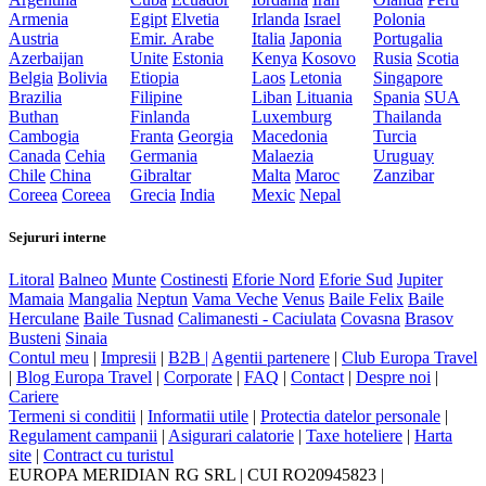
Armenia
Egipt
Elvetia
Irlanda
Israel
Polonia
Austria
Emir. Arabe
Italia
Japonia
Portugalia
Azerbaijan
Unite
Estonia
Kenya
Kosovo
Rusia
Scotia
Belgia
Bolivia
Etiopia
Laos
Letonia
Singapore
Brazilia
Filipine
Liban
Lituania
Spania
SUA
Buthan
Finlanda
Luxemburg
Thailanda
Cambogia
Franta
Georgia
Macedonia
Turcia
Canada
Cehia
Germania
Malaezia
Uruguay
Chile
China
Gibraltar
Malta
Maroc
Zanzibar
Coreea
Coreea
Grecia
India
Mexic
Nepal
Sejururi interne
Litoral
Balneo
Munte
Costinesti
Eforie Nord
Eforie Sud
Jupiter
Mamaia
Mangalia
Neptun
Vama Veche
Venus
Baile Felix
Baile
Herculane
Baile Tusnad
Calimanesti - Caciulata
Covasna
Brasov
Busteni
Sinaia
Contul meu
|
Impresii
|
B2B |
Agentii partenere
|
Club Europa Travel
|
Blog Europa Travel
|
Corporate
|
FAQ
|
Contact
|
Despre noi
|
Cariere
Termeni si conditii
|
Informatii utile
|
Protectia datelor personale
|
Regulament campanii
|
Asigurari calatorie
|
Taxe hoteliere
|
Harta
site
|
Contract cu turistul
EUROPA MERIDIAN RG SRL
|
CUI RO20945823
|