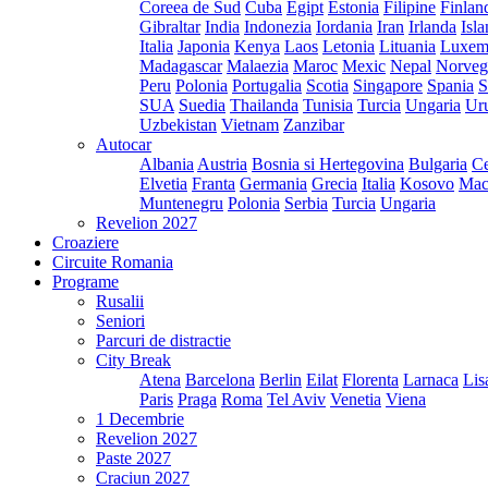
Coreea de Sud
Cuba
Egipt
Estonia
Filipine
Finlan
Gibraltar
India
Indonezia
Iordania
Iran
Irlanda
Isl
Italia
Japonia
Kenya
Laos
Letonia
Lituania
Luxem
Madagascar
Malaezia
Maroc
Mexic
Nepal
Norveg
Peru
Polonia
Portugalia
Scotia
Singapore
Spania
S
SUA
Suedia
Thailanda
Tunisia
Turcia
Ungaria
Ur
Uzbekistan
Vietnam
Zanzibar
Autocar
Albania
Austria
Bosnia si Hertegovina
Bulgaria
Ce
Elvetia
Franta
Germania
Grecia
Italia
Kosovo
Mac
Muntenegru
Polonia
Serbia
Turcia
Ungaria
Revelion 2027
Croaziere
Circuite Romania
Programe
Rusalii
Seniori
Parcuri de distractie
City Break
Atena
Barcelona
Berlin
Eilat
Florenta
Larnaca
Lis
Paris
Praga
Roma
Tel Aviv
Venetia
Viena
1 Decembrie
Revelion 2027
Paste 2027
Craciun 2027