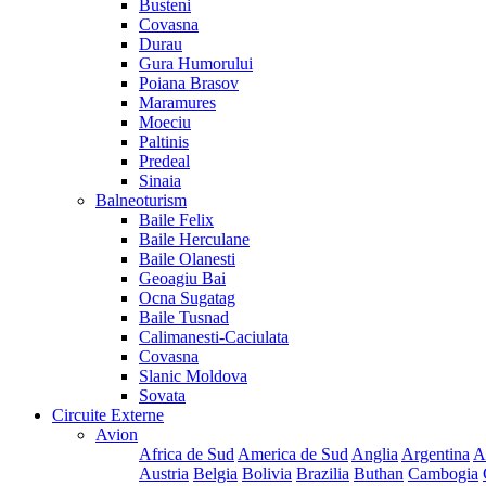
Busteni
Covasna
Durau
Gura Humorului
Poiana Brasov
Maramures
Moeciu
Paltinis
Predeal
Sinaia
Balneoturism
Baile Felix
Baile Herculane
Baile Olanesti
Geoagiu Bai
Ocna Sugatag
Baile Tusnad
Calimanesti-Caciulata
Covasna
Slanic Moldova
Sovata
Circuite Externe
Avion
Africa de Sud
America de Sud
Anglia
Argentina
A
Austria
Belgia
Bolivia
Brazilia
Buthan
Cambogia