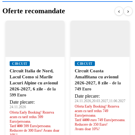
Oferte recomandate
‹
›
CIRCUIT
CIRCUIT
Circuit Italia de Nord,
Circuit Coasta
Lacul Como si Marile
Amalfitana cu avionul
Lacuri Alpine cu avionul
2026-2027, 8 zile
- de la
2026-2027, 6 zile
- de la
749 Euro
599 Euro
Date plecare:
24.11.2026,20.03.2027,11.06.2027
Date plecare:
Oferta Early Booking! Rezerva
24.11.2026
acum cu tarif redus 749
Oferta Early Booking! Rezerva
Euro/persoana.
acum cu tarif redus 599
Tarif
1099
euro 749 Euro/persoana.
Euro/persoana.
Reducere de 350 Euro!
Tarif
899
599 Euro/persoana.
Avans doar 10%!
Reducere de 300 Euro! Avans doar