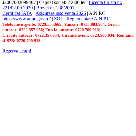
J2007002099407
|
Capital social: 25000 lei
|
Licenta turism nr.
221/02.09.2020
|
Brevet nr. 238/2001
Certificat IATA
-
Asigurare insolventa 2026
|
A.N.P.C.
-
https://www.anpc.gov.ro/
|
SOL
|
Reglementare A.N.P.C
Telefoane urgente: 0729.555.665; Vanzari: 0733.083.984; Grecia
autocar: 0722.357.056; Turcia autocar: 0720.700.913;
Circuite autocar: 0722.357.054; Circuite avion: 0723.500.034; Romania
si B2B: 0720.700.918
Rezerva acum!