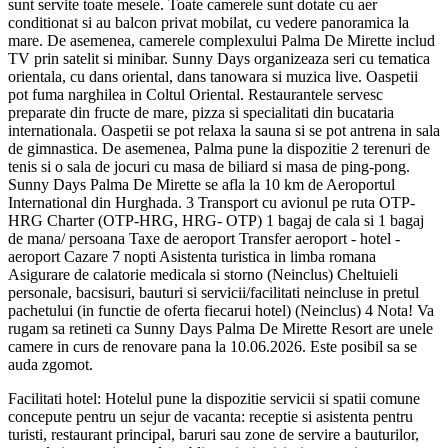
sunt servite toate mesele. Toate camerele sunt dotate cu aer
conditionat si au balcon privat mobilat, cu vedere panoramica la
mare. De asemenea, camerele complexului Palma De Mirette includ
TV prin satelit si minibar. Sunny Days organizeaza seri cu tematica
orientala, cu dans oriental, dans tanowara si muzica live. Oaspetii
pot fuma narghilea in Coltul Oriental. Restaurantele servesc
preparate din fructe de mare, pizza si specialitati din bucataria
internationala. Oaspetii se pot relaxa la sauna si se pot antrena in sala
de gimnastica. De asemenea, Palma pune la dispozitie 2 terenuri de
tenis si o sala de jocuri cu masa de biliard si masa de ping-pong.
Sunny Days Palma De Mirette se afla la 10 km de Aeroportul
International din Hurghada. 3 Transport cu avionul pe ruta OTP-
HRG Charter (OTP-HRG, HRG- OTP) 1 bagaj de cala si 1 bagaj
de mana/ persoana Taxe de aeroport Transfer aeroport - hotel -
aeroport Cazare 7 nopti Asistenta turistica in limba romana
Asigurare de calatorie medicala si storno (Neinclus) Cheltuieli
personale, bacsisuri, bauturi si servicii/facilitati neincluse in pretul
pachetului (in functie de oferta fiecarui hotel) (Neinclus) 4 Nota! Va
rugam sa retineti ca Sunny Days Palma De Mirette Resort are unele
camere in curs de renovare pana la 10.06.2026. Este posibil sa se
auda zgomot.
Facilitati hotel:
Hotelul pune la dispozitie servicii si spatii comune
concepute pentru un sejur de vacanta: receptie si asistenta pentru
turisti, restaurant principal, baruri sau zone de servire a bauturilor,