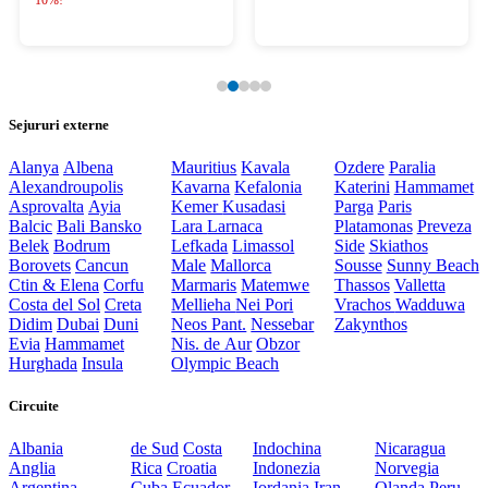
10%!
Sejururi externe
Alanya
Albena
Mauritius
Kavala
Ozdere
Paralia
Alexandroupolis
Kavarna
Kefalonia
Katerini
Hammamet
Asprovalta
Ayia
Kemer
Kusadasi
Parga
Paris
Balcic
Bali
Bansko
Lara
Larnaca
Platamonas
Preveza
Belek
Bodrum
Lefkada
Limassol
Side
Skiathos
Borovets
Cancun
Male
Mallorca
Sousse
Sunny Beach
Ctin & Elena
Corfu
Marmaris
Matemwe
Thassos
Valletta
Costa del Sol
Creta
Mellieha
Nei Pori
Vrachos
Wadduwa
Didim
Dubai
Duni
Neos Pant.
Nessebar
Zakynthos
Evia
Hammamet
Nis. de Aur
Obzor
Hurghada
Insula
Olympic Beach
Circuite
Albania
de Sud
Costa
Indochina
Nicaragua
Anglia
Rica
Croatia
Indonezia
Norvegia
Argentina
Cuba
Ecuador
Iordania
Iran
Olanda
Peru