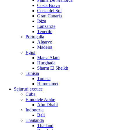
Palma De Mallorca
Costa Brava
Costa del Sol
Gran Canaria
Ibiza
Lanzarote
Tenerife
Portugalia
Algarve
Madeira
Egipt
Marsa Alam
Hurghada
Sharm El Sheikh
Tunisia
Tunisia
Hammamet
Sejururi exotice
Cuba
Emiratele Arabe
Abu Dhabi
Indonezia
Bali
Thailanda
Thailand