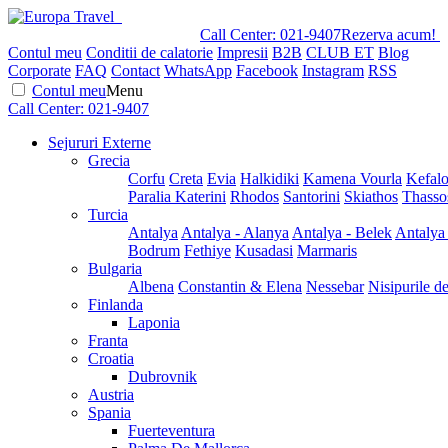
Call Center:
021-9407
Rezerva acum!
Contul meu
Conditii de calatorie
Impresii
B2B
CLUB ET
Blog
Corporate
FAQ
Contact
WhatsApp
Facebook
Instagram
RSS
Contul meu
Menu
Call Center:
021-9407
Sejururi Externe
Grecia
Corfu
Creta
Evia
Halkidiki
Kamena Vourla
Kefalo
Paralia Katerini
Rhodos
Santorini
Skiathos
Thasso
Turcia
Antalya
Antalya - Alanya
Antalya - Belek
Antalya
Bodrum
Fethiye
Kusadasi
Marmaris
Bulgaria
Albena
Constantin & Elena
Nessebar
Nisipurile d
Finlanda
Laponia
Franta
Croatia
Dubrovnik
Austria
Spania
Fuerteventura