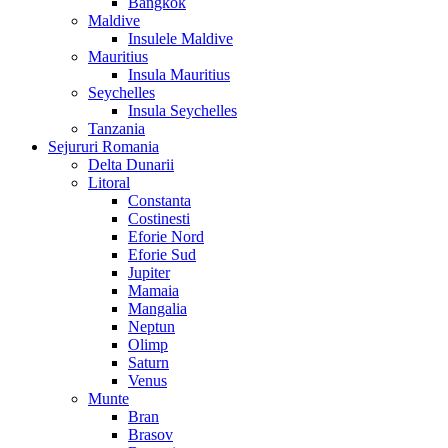
Bangkok
Maldive
Insulele Maldive
Mauritius
Insula Mauritius
Seychelles
Insula Seychelles
Tanzania
Sejururi Romania
Delta Dunarii
Litoral
Constanta
Costinesti
Eforie Nord
Eforie Sud
Jupiter
Mamaia
Mangalia
Neptun
Olimp
Saturn
Venus
Munte
Bran
Brasov