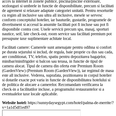
acces la internet in zonele publice, piscina/piscine exterioare,
sezlonguri si umbrele in functie de disponibilitate, precum si facilitati
de agrement si relaxare adaptate categoriei unitatii. Pentru resorturile
cu regim all inclusive sau ultra all inclusive, mesele se servesc
conform conceptului hotelier, iar bauturile, gustarile, programele de
divertisment si accesul la anumite facilitati pot fi incluse sau pot fi
disponibile contra cost. Unele servicii precum spa, masaj, sporturi
nautice, seif, late check-out, room service sau facilitati premium pot
presupune taxe suplimentare achitate local.
Facilitati camere:
Camerele sunt amenajate pentru odihna si confort
pe durata sejurului si includ, de regula, baie proprie cu dus sau cada,
aer conditionat, TV, telefon, spatiu pentru depozitarea bagajelor,
minibar/minifrigider si balcon sau terasa, in functie de tipul de
camera alocat. Tipul de camera din oferta este Premium Room
(GardenView) (Premium Room (GardenView)), iar regimul de masa
este all inclusive. Vederea, suprafata, pozitionarea in corpul hotelier
si dotarile exacte pot varia in functie de disponibilitatea hotelului si
de politica de alocare a camerelor. Recomandam verificarea la
check-in a facilitatilor incluse, a programului restaurantelor si a
eventualelor taxe locale aplicabile.
Website hotel:
https://sunnydaysegypt.com/hotel/palma-de-merrite/?
v=1a1d5df1ed97