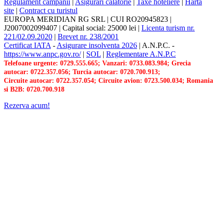
Regulament campanii
|
Asigurari calatorie
|
Taxe hoteliere
|
Harta
site
|
Contract cu turistul
EUROPA MERIDIAN RG SRL
|
CUI RO20945823
|
J2007002099407
|
Capital social: 25000 lei
|
Licenta turism nr.
221/02.09.2020
|
Brevet nr. 238/2001
Certificat IATA
-
Asigurare insolventa 2026
|
A.N.P.C.
-
https://www.anpc.gov.ro/
|
SOL
|
Reglementare A.N.P.C
Telefoane urgente: 0729.555.665; Vanzari: 0733.083.984; Grecia
autocar: 0722.357.056; Turcia autocar: 0720.700.913;
Circuite autocar: 0722.357.054; Circuite avion: 0723.500.034; Romania
si B2B: 0720.700.918
Rezerva acum!