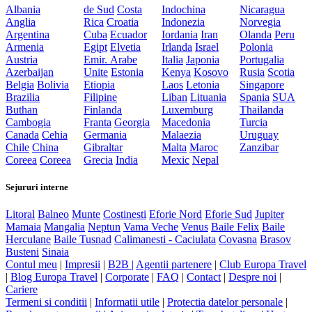
Albania
de Sud
Costa
Indochina
Nicaragua
Anglia
Rica
Croatia
Indonezia
Norvegia
Argentina
Cuba
Ecuador
Iordania
Iran
Olanda
Peru
Armenia
Egipt
Elvetia
Irlanda
Israel
Polonia
Austria
Emir. Arabe
Italia
Japonia
Portugalia
Azerbaijan
Unite
Estonia
Kenya
Kosovo
Rusia
Scotia
Belgia
Bolivia
Etiopia
Laos
Letonia
Singapore
Brazilia
Filipine
Liban
Lituania
Spania
SUA
Buthan
Finlanda
Luxemburg
Thailanda
Cambogia
Franta
Georgia
Macedonia
Turcia
Canada
Cehia
Germania
Malaezia
Uruguay
Chile
China
Gibraltar
Malta
Maroc
Zanzibar
Coreea
Coreea
Grecia
India
Mexic
Nepal
Sejururi interne
Litoral
Balneo
Munte
Costinesti
Eforie Nord
Eforie Sud
Jupiter
Mamaia
Mangalia
Neptun
Vama Veche
Venus
Baile Felix
Baile
Herculane
Baile Tusnad
Calimanesti - Caciulata
Covasna
Brasov
Busteni
Sinaia
Contul meu
|
Impresii
|
B2B |
Agentii partenere
|
Club Europa Travel
|
Blog Europa Travel
|
Corporate
|
FAQ
|
Contact
|
Despre noi
|
Cariere
Termeni si conditii
|
Informatii utile
|
Protectia datelor personale
|