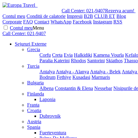
Call Center:
021-9407
Rezerva acum!
Contul meu
Conditii de calatorie
Impresii
B2B
CLUB ET
Blog
Corporate
FAQ
Contact
WhatsApp
Facebook
Instagram
RSS
Contul meu
Menu
Call Center:
021-9407
Sejururi Externe
Grecia
Corfu
Creta
Evia
Halkidiki
Kamena Vourla
Kefalo
Paralia Katerini
Rhodos
Santorini
Skiathos
Thasso
Turcia
Antalya
Antalya - Alanya
Antalya - Belek
Antalya
Bodrum
Fethiye
Kusadasi
Marmaris
Bulgaria
Albena
Constantin & Elena
Nessebar
Nisipurile d
Finlanda
Laponia
Franta
Croatia
Dubrovnik
Austria
Spania
Fuerteventura