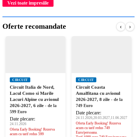
Vezi toate impresiile
Oferte recomandate
‹
›
CIRCUIT
CIRCUIT
Circuit Italia de Nord,
Circuit Coasta
Lacul Como si Marile
Amalfitana cu avionul
Lacuri Alpine cu avionul
2026-2027, 8 zile
- de la
2026-2027, 6 zile
- de la
749 Euro
599 Euro
Date plecare:
24.11.2026,20.03.2027,11.06.2027
Date plecare:
Oferta Early Booking! Rezerva
24.11.2026
acum cu tarif redus 749
Oferta Early Booking! Rezerva
Euro/persoana.
acum cu tarif redus 599