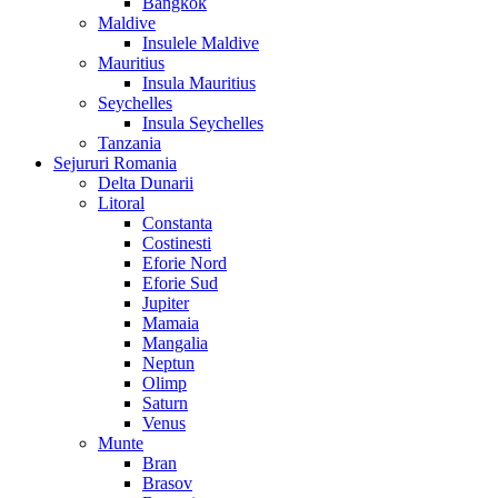
Bangkok
Maldive
Insulele Maldive
Mauritius
Insula Mauritius
Seychelles
Insula Seychelles
Tanzania
Sejururi Romania
Delta Dunarii
Litoral
Constanta
Costinesti
Eforie Nord
Eforie Sud
Jupiter
Mamaia
Mangalia
Neptun
Olimp
Saturn
Venus
Munte
Bran
Brasov