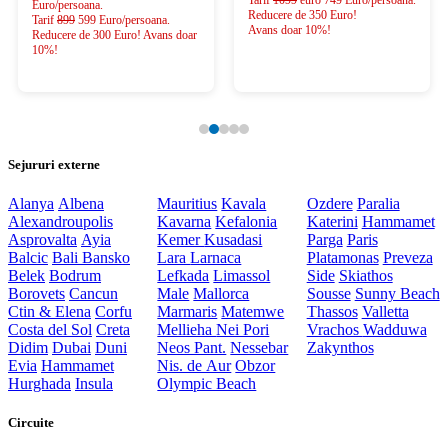
Tarif
1099
euro 749 Euro/persoana.
Euro/persoana.
Reducere de 350 Euro!
Tarif
899
599 Euro/persoana.
Avans doar 10%!
Reducere de 300 Euro! Avans doar
10%!
Sejururi externe
Alanya
Albena
Mauritius
Kavala
Ozdere
Paralia
Alexandroupolis
Kavarna
Kefalonia
Katerini
Hammamet
Asprovalta
Ayia
Kemer
Kusadasi
Parga
Paris
Balcic
Bali
Bansko
Lara
Larnaca
Platamonas
Preveza
Belek
Bodrum
Lefkada
Limassol
Side
Skiathos
Borovets
Cancun
Male
Mallorca
Sousse
Sunny Beach
Ctin & Elena
Corfu
Marmaris
Matemwe
Thassos
Valletta
Costa del Sol
Creta
Mellieha
Nei Pori
Vrachos
Wadduwa
Didim
Dubai
Duni
Neos Pant.
Nessebar
Zakynthos
Evia
Hammamet
Nis. de Aur
Obzor
Hurghada
Insula
Olympic Beach
Circuite