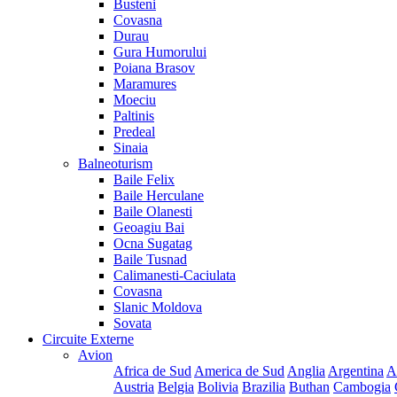
Busteni
Covasna
Durau
Gura Humorului
Poiana Brasov
Maramures
Moeciu
Paltinis
Predeal
Sinaia
Balneoturism
Baile Felix
Baile Herculane
Baile Olanesti
Geoagiu Bai
Ocna Sugatag
Baile Tusnad
Calimanesti-Caciulata
Covasna
Slanic Moldova
Sovata
Circuite Externe
Avion
Africa de Sud
America de Sud
Anglia
Argentina
A
Austria
Belgia
Bolivia
Brazilia
Buthan
Cambogia