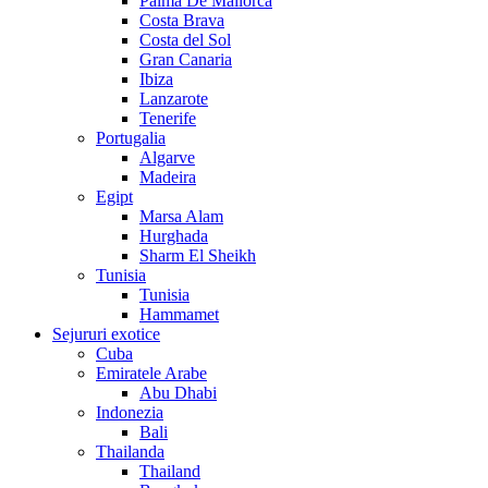
Palma De Mallorca
Costa Brava
Costa del Sol
Gran Canaria
Ibiza
Lanzarote
Tenerife
Portugalia
Algarve
Madeira
Egipt
Marsa Alam
Hurghada
Sharm El Sheikh
Tunisia
Tunisia
Hammamet
Sejururi exotice
Cuba
Emiratele Arabe
Abu Dhabi
Indonezia
Bali
Thailanda
Thailand