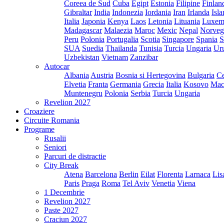
Coreea de Sud
Cuba
Egipt
Estonia
Filipine
Finlan
Gibraltar
India
Indonezia
Iordania
Iran
Irlanda
Isl
Italia
Japonia
Kenya
Laos
Letonia
Lituania
Luxem
Madagascar
Malaezia
Maroc
Mexic
Nepal
Norveg
Peru
Polonia
Portugalia
Scotia
Singapore
Spania
S
SUA
Suedia
Thailanda
Tunisia
Turcia
Ungaria
Ur
Uzbekistan
Vietnam
Zanzibar
Autocar
Albania
Austria
Bosnia si Hertegovina
Bulgaria
Ce
Elvetia
Franta
Germania
Grecia
Italia
Kosovo
Mac
Muntenegru
Polonia
Serbia
Turcia
Ungaria
Revelion 2027
Croaziere
Circuite Romania
Programe
Rusalii
Seniori
Parcuri de distractie
City Break
Atena
Barcelona
Berlin
Eilat
Florenta
Larnaca
Lis
Paris
Praga
Roma
Tel Aviv
Venetia
Viena
1 Decembrie
Revelion 2027
Paste 2027
Craciun 2027