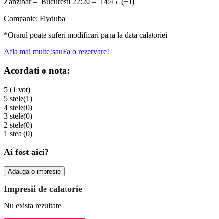
Zanzibar – Bucuresti 22:20 – 14:45 (+1)
Companie: Flydubai
*Orarul poate suferi modificari pana la data calatoriei
Afla mai multe!
sau
Fa o rezervare!
Acordati o nota:
5 (1 vot)
5 stele
(1)
4 stele
(0)
3 stele
(0)
2 stele
(0)
1 stea
(0)
Ai fost aici?
Adauga o impresie
Impresii de calatorie
Nu exista rezultate