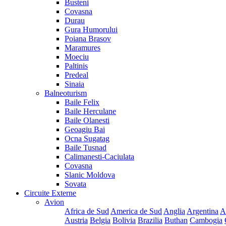
Busteni
Covasna
Durau
Gura Humorului
Poiana Brasov
Maramures
Moeciu
Paltinis
Predeal
Sinaia
Balneoturism
Baile Felix
Baile Herculane
Baile Olanesti
Geoagiu Bai
Ocna Sugatag
Baile Tusnad
Calimanesti-Caciulata
Covasna
Slanic Moldova
Sovata
Circuite Externe
Avion
Africa de Sud
America de Sud
Anglia
Argentina
A
Austria
Belgia
Bolivia
Brazilia
Buthan
Cambogia