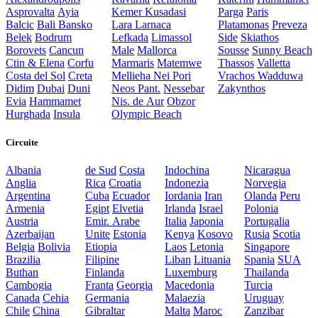
Asprovalta
Ayia
Kemer
Kusadasi
Parga
Paris
Balcic
Bali
Bansko
Lara
Larnaca
Platamonas
Preveza
Belek
Bodrum
Lefkada
Limassol
Side
Skiathos
Borovets
Cancun
Male
Mallorca
Sousse
Sunny Beach
Ctin & Elena
Corfu
Marmaris
Matemwe
Thassos
Valletta
Costa del Sol
Creta
Mellieha
Nei Pori
Vrachos
Wadduwa
Didim
Dubai
Duni
Neos Pant.
Nessebar
Zakynthos
Evia
Hammamet
Nis. de Aur
Obzor
Hurghada
Insula
Olympic Beach
Circuite
Albania
de Sud
Costa
Indochina
Nicaragua
Anglia
Rica
Croatia
Indonezia
Norvegia
Argentina
Cuba
Ecuador
Iordania
Iran
Olanda
Peru
Armenia
Egipt
Elvetia
Irlanda
Israel
Polonia
Austria
Emir. Arabe
Italia
Japonia
Portugalia
Azerbaijan
Unite
Estonia
Kenya
Kosovo
Rusia
Scotia
Belgia
Bolivia
Etiopia
Laos
Letonia
Singapore
Brazilia
Filipine
Liban
Lituania
Spania
SUA
Buthan
Finlanda
Luxemburg
Thailanda
Cambogia
Franta
Georgia
Macedonia
Turcia
Canada
Cehia
Germania
Malaezia
Uruguay
Chile
China
Gibraltar
Malta
Maroc
Zanzibar