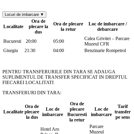
Locuri de imbarcare ▼
Ora de
Ora de plecare
Loc de imbarcare /
Localitate
plecare la
la retur
debarcare
dus
Calea Grivitei – Parcare
Bucuresti
20:00
05:00
Muzeul CFR
Giurgiu
21:30
04:00
Benzinarie Rompetrol
PENTRU TRANSFERURILE DIN TARA SE ADAUGA
SUPLIMENTUL DE TRANSFER SPECIFICAT IN DREPTUL
FIECAREI LOCALITATI
TRANSFERURI DIN TARA:
Ora de
Ora de
Tarif
Loc de
plecare
Loc de
Localitate
plecare
transfer
imbarcare
Bucuresti
imbarcare
la dus
pe sens
la retur
Parcare
Hotel Aro
Muzeul