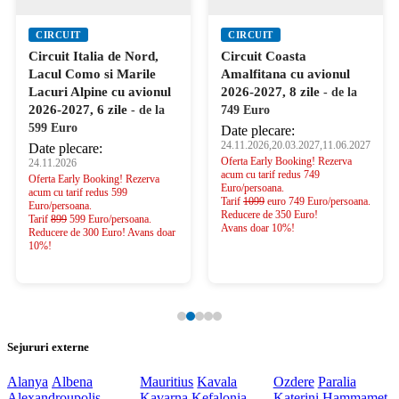
CIRCUIT
CIRCUIT
Circuit Italia de Nord,
Circuit Coasta
Lacul Como si Marile
Amalfitana cu avionul
Lacuri Alpine cu avionul
2026-2027, 8 zile
- de la
2026-2027, 6 zile
- de la
749 Euro
599 Euro
Date plecare:
24.11.2026,20.03.2027,11.06.2027
Date plecare:
Oferta Early Booking! Rezerva
24.11.2026
acum cu tarif redus 749
Oferta Early Booking! Rezerva
Euro/persoana.
acum cu tarif redus 599
Tarif
1099
euro 749 Euro/persoana.
Euro/persoana.
Reducere de 350 Euro!
Tarif
899
599 Euro/persoana.
Avans doar 10%!
Reducere de 300 Euro! Avans doar
10%!
Sejururi externe
Alanya
Albena
Mauritius
Kavala
Ozdere
Paralia
Alexandroupolis
Kavarna
Kefalonia
Katerini
Hammamet