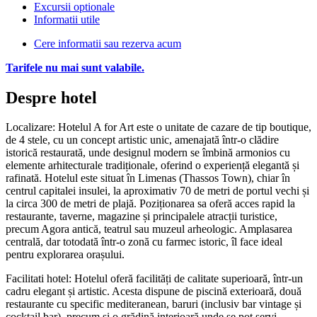
Excursii optionale
Informatii utile
Cere informatii sau rezerva acum
Tarifele nu mai sunt valabile.
Despre hotel
Localizare: Hotelul A for Art este o unitate de cazare de tip boutique,
de 4 stele, cu un concept artistic unic, amenajată într-o clădire
istorică restaurată, unde designul modern se îmbină armonios cu
elemente arhitecturale tradiționale, oferind o experiență elegantă și
rafinată. Hotelul este situat în Limenas (Thassos Town), chiar în
centrul capitalei insulei, la aproximativ 70 de metri de portul vechi și
la circa 300 de metri de plajă. Poziționarea sa oferă acces rapid la
restaurante, taverne, magazine și principalele atracții turistice,
precum Agora antică, teatrul sau muzeul arheologic. Amplasarea
centrală, dar totodată într-o zonă cu farmec istoric, îl face ideal
pentru explorarea orașului.
Facilitati hotel: Hotelul oferă facilități de calitate superioară, într-un
cadru elegant și artistic. Acesta dispune de piscină exterioară, două
restaurante cu specific mediteranean, baruri (inclusiv bar vintage și
cocktail bar), precum și o grădină interioară unde se pot servi