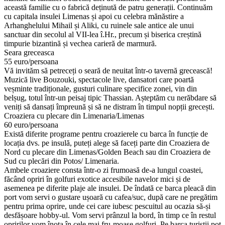
această familie cu o fabrică deținută de patru generații. Continuăm
cu capitala insulei Limenas și apoi cu celebra mănăstire a
Arhanghelului Mihail și Aliki, cu ruinele sale antice ale unui
sanctuar din secolul al VII-lea î.Hr., precum și biserica creștină
timpurie bizantină și vechea carieră de marmură.
Seara greceasca
55 euro/persoana
Vă invităm să petreceți o seară de neuitat într-o tavernă grecească!
Muzică live Bouzouki, spectacole live, dansatori care poartă
veșminte tradiționale, gusturi culinare specifice zonei, vin din
belșug, totul într-un peisaj tipic Thassian. Așteptăm cu nerăbdare să
veniți să dansați împreună și să ne distram în timpul nopții grecești.
Croaziera cu plecare din Limenaria/Limenas
60 euro/persoana
Există diferite programe pentru croazierele cu barca în funcție de
locația dvs. pe insulă, puteți alege să faceți parte din Croaziera de
Nord cu plecare din Limenas/Golden Beach sau din Croaziera de
Sud cu plecări din Potos/ Limenaria.
Ambele croaziere consta într-o zi frumoasă de-a lungul coastei,
făcând opriri în golfuri exotice accesibile navelor mici și de
asemenea pe diferite plaje ale insulei. De îndată ce barca pleacă din
port vom servi o gustare ușoară cu cafea/suc, după care ne pregătim
pentru prima oprire, unde cei care iubesc pescuitul au ocazia să-și
desfășoare hobby-ul. Vom servi prânzul la bord, în timp ce în restul
opririlor vom înota în cele mai fru-moase golfuri. Pe barca turiștii pot