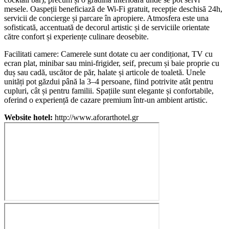
mesele. Oaspeții beneficiază de Wi-Fi gratuit, recepție deschisă 24h,
servicii de concierge și parcare în apropiere. Atmosfera este una
sofisticată, accentuată de decorul artistic și de serviciile orientate
către confort și experiențe culinare deosebite.
Facilitati camere: Camerele sunt dotate cu aer condiționat, TV cu
ecran plat, minibar sau mini-frigider, seif, precum și baie proprie cu
duș sau cadă, uscător de păr, halate și articole de toaletă. Unele
unități pot găzdui până la 3–4 persoane, fiind potrivite atât pentru
cupluri, cât și pentru familii. Spațiile sunt elegante și confortabile,
oferind o experiență de cazare premium într-un ambient artistic.
Website hotel:
http://www.aforarthotel.gr