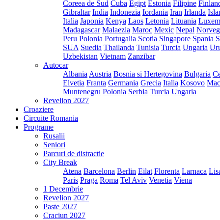
Coreea de Sud
Cuba
Egipt
Estonia
Filipine
Finlan
Gibraltar
India
Indonezia
Iordania
Iran
Irlanda
Isl
Italia
Japonia
Kenya
Laos
Letonia
Lituania
Luxem
Madagascar
Malaezia
Maroc
Mexic
Nepal
Norveg
Peru
Polonia
Portugalia
Scotia
Singapore
Spania
S
SUA
Suedia
Thailanda
Tunisia
Turcia
Ungaria
Ur
Uzbekistan
Vietnam
Zanzibar
Autocar
Albania
Austria
Bosnia si Hertegovina
Bulgaria
Ce
Elvetia
Franta
Germania
Grecia
Italia
Kosovo
Mac
Muntenegru
Polonia
Serbia
Turcia
Ungaria
Revelion 2027
Croaziere
Circuite Romania
Programe
Rusalii
Seniori
Parcuri de distractie
City Break
Atena
Barcelona
Berlin
Eilat
Florenta
Larnaca
Lis
Paris
Praga
Roma
Tel Aviv
Venetia
Viena
1 Decembrie
Revelion 2027
Paste 2027
Craciun 2027