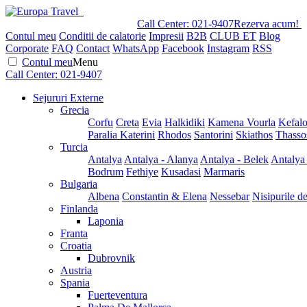
Call Center:
021-9407
Rezerva acum!
Contul meu
Conditii de calatorie
Impresii
B2B
CLUB ET
Blog
Corporate
FAQ
Contact
WhatsApp
Facebook
Instagram
RSS
Contul meu
Menu
Call Center:
021-9407
Sejururi Externe
Grecia
Corfu
Creta
Evia
Halkidiki
Kamena Vourla
Kefalo
Paralia Katerini
Rhodos
Santorini
Skiathos
Thasso
Turcia
Antalya
Antalya - Alanya
Antalya - Belek
Antalya
Bodrum
Fethiye
Kusadasi
Marmaris
Bulgaria
Albena
Constantin & Elena
Nessebar
Nisipurile d
Finlanda
Laponia
Franta
Croatia
Dubrovnik
Austria
Spania
Fuerteventura