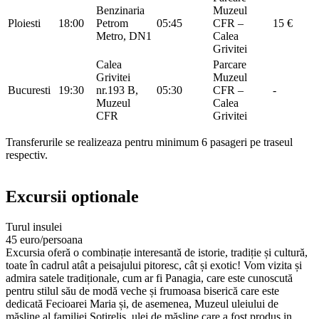
Benzinaria
Muzeul
Ploiesti
18:00
Petrom
05:45
CFR –
15 €
Metro, DN1
Calea
Grivitei
Calea
Parcare
Grivitei
Muzeul
Bucuresti
19:30
nr.193 B,
05:30
CFR –
-
Muzeul
Calea
CFR
Grivitei
Transferurile se realizeaza pentru minimum 6 pasageri pe traseul
respectiv.
Excursii optionale
Turul insulei
45 euro/persoana
Excursia oferă o combinație interesantă de istorie, tradiție și cultură,
toate în cadrul atât a peisajului pitoresc, cât și exotic! Vom vizita și
admira satele tradiționale, cum ar fi Panagia, care este cunoscută
pentru stilul său de modă veche și frumoasa biserică care este
dedicată Fecioarei Maria și, de asemenea, Muzeul uleiului de
măsline al familiei Sotirelis, ulei de măsline care a fost produs in