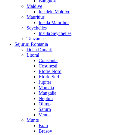
Bangkok
Maldive
Insulele Maldive
Mauritius
Insula Mauritius
Seychelles
Insula Seychelles
Tanzania
Sejururi Romania
Delta Dunarii
Litoral
Constanta
Costinesti
Eforie Nord
Eforie Sud
Jupiter
Mamaia
Mangalia
Neptun
Olimp
Saturn
Venus
Munte
Bran
Brasov