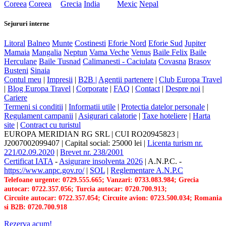
Coreea
Coreea
Grecia
India
Mexic
Nepal
Sejururi interne
Litoral
Balneo
Munte
Costinesti
Eforie Nord
Eforie Sud
Jupiter
Mamaia
Mangalia
Neptun
Vama Veche
Venus
Baile Felix
Baile
Herculane
Baile Tusnad
Calimanesti - Caciulata
Covasna
Brasov
Busteni
Sinaia
Contul meu
|
Impresii
|
B2B |
Agentii partenere
|
Club Europa Travel
|
Blog Europa Travel
|
Corporate
|
FAQ
|
Contact
|
Despre noi
|
Cariere
Termeni si conditii
|
Informatii utile
|
Protectia datelor personale
|
Regulament campanii
|
Asigurari calatorie
|
Taxe hoteliere
|
Harta
site
|
Contract cu turistul
EUROPA MERIDIAN RG SRL
|
CUI RO20945823
|
J2007002099407
|
Capital social: 25000 lei
|
Licenta turism nr.
221/02.09.2020
|
Brevet nr. 238/2001
Certificat IATA
-
Asigurare insolventa 2026
|
A.N.P.C.
-
https://www.anpc.gov.ro/
|
SOL
|
Reglementare A.N.P.C
Telefoane urgente: 0729.555.665; Vanzari: 0733.083.984; Grecia
autocar: 0722.357.056; Turcia autocar: 0720.700.913;
Circuite autocar: 0722.357.054; Circuite avion: 0723.500.034; Romania
si B2B: 0720.700.918
Rezerva acum!