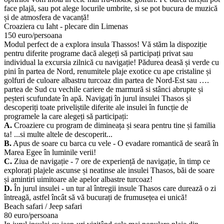
face plajă, sau pot alege locurile umbrite, si se pot bucura de muzică
și de atmosfera de vacanță!
Croaziera cu Iaht - plecare din Limenas
150 euro/persoana
Modul perfect de a explora insula Thassos! Vă stăm la dispoziție
pentru diferite programe dacă alegeți să participați privat sau
individual la excursia zilnică cu navigație! Pădurea deasă și verde cu
pini în partea de Nord, renumitele plaje exotice cu ape cristaline și
golfuri de culoare albastru turcoaz din partea de Nord-Est sau ….
partea de Sud cu vechile cariere de marmură si stânci abrupte și
peșteri scufundate în apă. Navigați în jurul insulei Thasos și
descoperiți toate priveliștile diferite ale insulei în funcție de
programele la care alegeți să participați:
A.
Croaziere cu program de dimineața și seara pentru tine și familia
ta! ...si multe altele de descoperit...
B.
Apus de soare cu barca cu vele - O evadare romantică de seară în
Marea Egee în luminile verii!
C.
Ziua de navigație - 7 ore de experiență de navigație, în timp ce
explorați plajele ascunse și neatinse ale insulei Thasos, băi de soare
și amintiri uimitoare ale apelor albastre turcoaz!
D.
În jurul insulei - un tur al întregii insule Thasos care durează o zi
întreagă, astfel încât să vă bucurați de frumusețea ei unică!
Beach safari / Jeep safari
80 euro/persoana