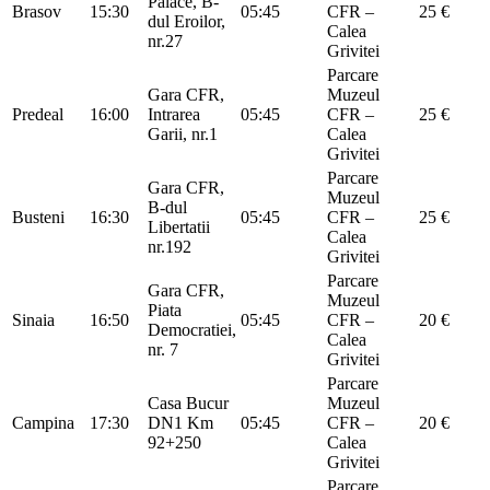
Palace, B-
Brasov
15:30
05:45
CFR –
25 €
dul Eroilor,
Calea
nr.27
Grivitei
Parcare
Gara CFR,
Muzeul
Predeal
16:00
Intrarea
05:45
CFR –
25 €
Garii, nr.1
Calea
Grivitei
Parcare
Gara CFR,
Muzeul
B-dul
Busteni
16:30
05:45
CFR –
25 €
Libertatii
Calea
nr.192
Grivitei
Parcare
Gara CFR,
Muzeul
Piata
Sinaia
16:50
05:45
CFR –
20 €
Democratiei,
Calea
nr. 7
Grivitei
Parcare
Casa Bucur
Muzeul
Campina
17:30
DN1 Km
05:45
CFR –
20 €
92+250
Calea
Grivitei
Parcare