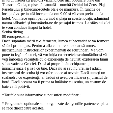
In jurul insulei cu jeep-uri vizitând cele mai populare plaje din
Thasos – Giola, o piscină naturală – numită Ochiul lui Zeus, Plaja
Paradisului și binecunoscutele plaje de marmură. În funcție de
locația dvs. pe insulă începem la ora 9.00 și vă vom prelua de la
hotel. Vom face opriri pentru înot si plaja în aceste locații, admirând
natura sălbatică și bucurându-ne de peisajul frumos. La sfârșitul zilei
te vom conduce înapoi la hotel.
Scuba diving
80 euro/persoana
Dacă suprafața mării te-a fermecat, lumea subacvatică te va fermeca
să faci primul pas. Pentru a afla cum, trebuie doar să urmezi
instrucțiunile instructorilor experimentați de scufundări. Vă vom
pune în legătură cu ei, vă vor iniția cu secretele scufundărilor și vă
veți îmbogăți vacanțele cu o experiență de neuitat: explorarea lumii
subacvatice a Greciei. Dacă ai propriul tău echipament,
împachetează-l și ia-l cu tine. Dacă nu ai sau nu vrei să-l aduci,
instructorul de scuba îți vor oferi tot ce ai nevoie. Dacă sunteți un
scafandru cu experiență, ar trebui să aveți certificarea și jurnalul de
bord. Dacă aceasta va fi prima ta întâlnire cu scuba, un costum de
baie va fi potrivit.
*Tarifele sunt informative si pot suferi modificari;
* Programele optionale sunt organizate de agentiile partenere, plata
se face direct catre acestea.