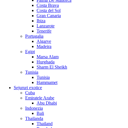
Palma De Mallorca
Costa Brava
Costa del Sol
Gran Canaria
Ibiza
Lanzarote
Tenerife
Portugalia
Algarve
Madeira
Egipt
Marsa Alam
Hurghada
Sharm El Sheikh
Tunisia
Tunisia
Hammamet
Sejururi exotice
Cuba
Emiratele Arabe
Abu Dhabi
Indonezia
Bali
Thailanda
Thailand