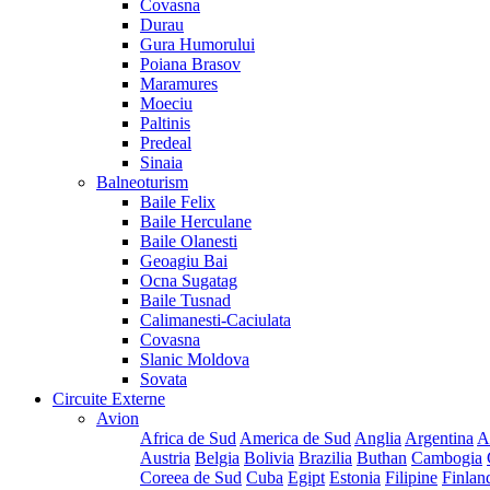
Covasna
Durau
Gura Humorului
Poiana Brasov
Maramures
Moeciu
Paltinis
Predeal
Sinaia
Balneoturism
Baile Felix
Baile Herculane
Baile Olanesti
Geoagiu Bai
Ocna Sugatag
Baile Tusnad
Calimanesti-Caciulata
Covasna
Slanic Moldova
Sovata
Circuite Externe
Avion
Africa de Sud
America de Sud
Anglia
Argentina
A
Austria
Belgia
Bolivia
Brazilia
Buthan
Cambogia
Coreea de Sud
Cuba
Egipt
Estonia
Filipine
Finlan