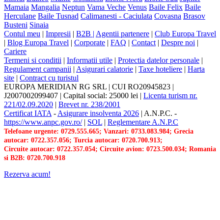
Mamaia
Mangalia
Neptun
Vama Veche
Venus
Baile Felix
Baile
Herculane
Baile Tusnad
Calimanesti - Caciulata
Covasna
Brasov
Busteni
Sinaia
Contul meu
|
Impresii
|
B2B |
Agentii partenere
|
Club Europa Travel
|
Blog Europa Travel
|
Corporate
|
FAQ
|
Contact
|
Despre noi
|
Cariere
Termeni si conditii
|
Informatii utile
|
Protectia datelor personale
|
Regulament campanii
|
Asigurari calatorie
|
Taxe hoteliere
|
Harta
site
|
Contract cu turistul
EUROPA MERIDIAN RG SRL
|
CUI RO20945823
|
J2007002099407
|
Capital social: 25000 lei
|
Licenta turism nr.
221/02.09.2020
|
Brevet nr. 238/2001
Certificat IATA
-
Asigurare insolventa 2026
|
A.N.P.C.
-
https://www.anpc.gov.ro/
|
SOL
|
Reglementare A.N.P.C
Telefoane urgente: 0729.555.665; Vanzari: 0733.083.984; Grecia
autocar: 0722.357.056; Turcia autocar: 0720.700.913;
Circuite autocar: 0722.357.054; Circuite avion: 0723.500.034; Romania
si B2B: 0720.700.918
Rezerva acum!