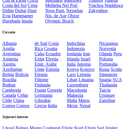
Ctin & Elena
Corfu
Marmaris
Matemwe
Thassos
Valletta
Costa del Sol
Creta
Mellieha
Nei Pori
Vrachos
Wadduwa
Didim
Dubai
Duni
Neos Pant.
Nessebar
Zakynthos
Evia
Hammamet
Nis. de Aur
Obzor
Hurghada
Insula
Olympic Beach
Circuite
Albania
de Sud
Costa
Indochina
Nicaragua
Anglia
Rica
Croatia
Indonezia
Norvegia
Argentina
Cuba
Ecuador
Iordania
Iran
Olanda
Peru
Armenia
Egipt
Elvetia
Irlanda
Israel
Polonia
Austria
Emir. Arabe
Italia
Japonia
Portugalia
Azerbaijan
Unite
Estonia
Kenya
Kosovo
Rusia
Scotia
Belgia
Bolivia
Etiopia
Laos
Letonia
Singapore
Brazilia
Filipine
Liban
Lituania
Spania
SUA
Buthan
Finlanda
Luxemburg
Thailanda
Cambogia
Franta
Georgia
Macedonia
Turcia
Canada
Cehia
Germania
Malaezia
Uruguay
Chile
China
Gibraltar
Malta
Maroc
Zanzibar
Coreea
Coreea
Grecia
India
Mexic
Nepal
Sejururi interne
Litoral
Balneo
Munte
Costinesti
Eforie Nord
Eforie Sud
Jupiter