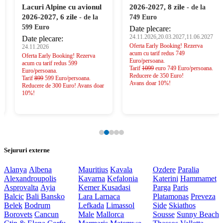
Lacuri Alpine cu avionul
2026-2027, 8 zile
- de la
2026-2027, 6 zile
- de la
749 Euro
599 Euro
Date plecare:
24.11.2026,20.03.2027,11.06.2027
Date plecare:
Oferta Early Booking! Rezerva
24.11.2026
acum cu tarif redus 749
Oferta Early Booking! Rezerva
Euro/persoana.
acum cu tarif redus 599
Tarif
1099
euro 749 Euro/persoana.
Euro/persoana.
Reducere de 350 Euro!
Tarif
899
599 Euro/persoana.
Avans doar 10%!
Reducere de 300 Euro! Avans doar
10%!
Sejururi externe
Alanya
Albena
Mauritius
Kavala
Ozdere
Paralia
Alexandroupolis
Kavarna
Kefalonia
Katerini
Hammamet
Asprovalta
Ayia
Kemer
Kusadasi
Parga
Paris
Balcic
Bali
Bansko
Lara
Larnaca
Platamonas
Preveza
Belek
Bodrum
Lefkada
Limassol
Side
Skiathos
Borovets
Cancun
Male
Mallorca
Sousse
Sunny Beach