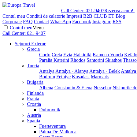
Call Center:
021-9407
Rezerva acum!
Contul meu
Conditii de calatorie
Impresii
B2B
CLUB ET
Blog
Corporate
FAQ
Contact
WhatsApp
Facebook
Instagram
RSS
Contul meu
Menu
Call Center:
021-9407
Sejururi Externe
Grecia
Corfu
Creta
Evia
Halkidiki
Kamena Vourla
Kefalo
Paralia Katerini
Rhodos
Santorini
Skiathos
Thasso
Turcia
Antalya
Antalya - Alanya
Antalya - Belek
Antalya
Bodrum
Fethiye
Kusadasi
Marmaris
Bulgaria
Albena
Constantin & Elena
Nessebar
Nisipurile d
Finlanda
Franta
Croatia
Dubrovnik
Austria
Spania
Fuerteventura
Palma De Mallorca