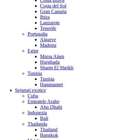
Costa Brava
Costa del Sol
Gran Canaria
Ibiza
Lanzarote
Tenerife
Portugalia
Algarve
Madeira
Egipt
Marsa Alam
Hurghada
Sharm El Sheikh
Tunisia
Tunisia
Hammamet
Sejururi exotice
Cuba
Emiratele Arabe
Abu Dhabi
Indonezia
Bali
Thailanda
Thailand
Bangkok