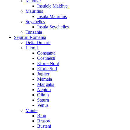
Maldive
Insulele Maldive
Mauritius
Insula Mauritius
Seychelles
Insula Seychelles
Tanzania
Sejururi Romania
Delta Dunarii
Litoral
Constanta
Costinesti
Eforie Nord
Eforie Sud
Jupiter
Mamaia
Mangalia
Neptun
Olimp
Saturn
Venus
Munte
Bran
Brasov
Busteni