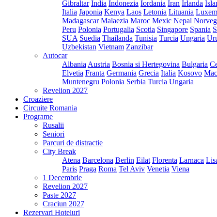
Gibraltar
India
Indonezia
Iordania
Iran
Irlanda
Isl
Italia
Japonia
Kenya
Laos
Letonia
Lituania
Luxem
Madagascar
Malaezia
Maroc
Mexic
Nepal
Norveg
Peru
Polonia
Portugalia
Scotia
Singapore
Spania
S
SUA
Suedia
Thailanda
Tunisia
Turcia
Ungaria
Ur
Uzbekistan
Vietnam
Zanzibar
Autocar
Albania
Austria
Bosnia si Hertegovina
Bulgaria
Ce
Elvetia
Franta
Germania
Grecia
Italia
Kosovo
Mac
Muntenegru
Polonia
Serbia
Turcia
Ungaria
Revelion 2027
Croaziere
Circuite Romania
Programe
Rusalii
Seniori
Parcuri de distractie
City Break
Atena
Barcelona
Berlin
Eilat
Florenta
Larnaca
Lis
Paris
Praga
Roma
Tel Aviv
Venetia
Viena
1 Decembrie
Revelion 2027
Paste 2027
Craciun 2027
Rezervari Hoteluri