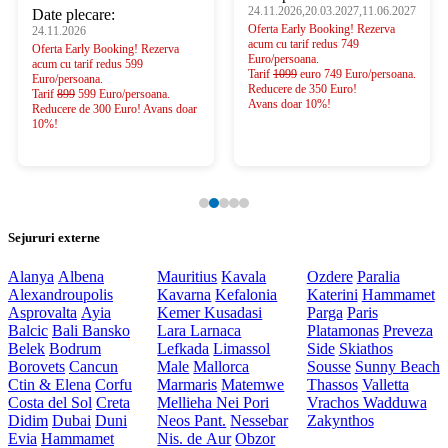
24.11.2026,20.03.2027,11.06.2027
Date plecare:
Oferta Early Booking! Rezerva
24.11.2026
acum cu tarif redus 749
Oferta Early Booking! Rezerva
Euro/persoana.
acum cu tarif redus 599
Tarif
1099
euro 749 Euro/persoana.
Euro/persoana.
Reducere de 350 Euro!
Tarif
899
599 Euro/persoana.
Avans doar 10%!
Reducere de 300 Euro! Avans doar
10%!
Sejururi externe
Alanya
Albena
Mauritius
Kavala
Ozdere
Paralia
Alexandroupolis
Kavarna
Kefalonia
Katerini
Hammamet
Asprovalta
Ayia
Kemer
Kusadasi
Parga
Paris
Balcic
Bali
Bansko
Lara
Larnaca
Platamonas
Preveza
Belek
Bodrum
Lefkada
Limassol
Side
Skiathos
Borovets
Cancun
Male
Mallorca
Sousse
Sunny Beach
Ctin & Elena
Corfu
Marmaris
Matemwe
Thassos
Valletta
Costa del Sol
Creta
Mellieha
Nei Pori
Vrachos
Wadduwa
Didim
Dubai
Duni
Neos Pant.
Nessebar
Zakynthos
Evia
Hammamet
Nis. de Aur
Obzor