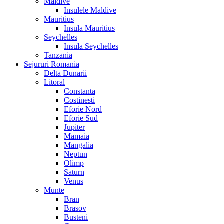
Maldive
Insulele Maldive
Mauritius
Insula Mauritius
Seychelles
Insula Seychelles
Tanzania
Sejururi Romania
Delta Dunarii
Litoral
Constanta
Costinesti
Eforie Nord
Eforie Sud
Jupiter
Mamaia
Mangalia
Neptun
Olimp
Saturn
Venus
Munte
Bran
Brasov
Busteni