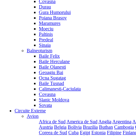
Covasna
Durau
Gura Humorului
Poiana Brasov
Maramures
Moeciu
Paltinis
Predeal
Sinaia
Balneoturism
Baile Felix
Baile Herculane
Baile Olanesti
Geoagiu Bai
Ocna Sugatag
Baile Tusnad
Calimanesti-Caciulata
Covasna
Slanic Moldova
Sovata
Circuite Externe
Avion
Africa de Sud
America de Sud
Anglia
Argentina
A
Austria
Belgia
Bolivia
Brazilia
Buthan
Cambogia
Coreea de Sud
Cuba
Egipt
Estonia
Filipine
Finlan