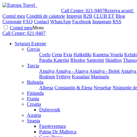
Call Center:
021-9407
Rezerva acum!
Contul meu
Conditii de calatorie
Impresii
B2B
CLUB ET
Blog
Corporate
FAQ
Contact
WhatsApp
Facebook
Instagram
RSS
Contul meu
Menu
Call Center:
021-9407
Sejururi Externe
Grecia
Corfu
Creta
Evia
Halkidiki
Kamena Vourla
Kefalo
Paralia Katerini
Rhodos
Santorini
Skiathos
Thasso
Turcia
Antalya
Antalya - Alanya
Antalya - Belek
Antalya
Bodrum
Fethiye
Kusadasi
Marmaris
Bulgaria
Albena
Constantin & Elena
Nessebar
Nisipurile d
Finlanda
Franta
Croatia
Dubrovnik
Austria
Spania
Fuerteventura
Palma De Mallorca