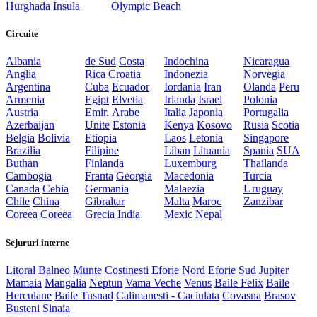
Hurghada
Insula
Olympic Beach
Circuite
Albania
de Sud
Costa
Indochina
Nicaragua
Anglia
Rica
Croatia
Indonezia
Norvegia
Argentina
Cuba
Ecuador
Iordania
Iran
Olanda
Peru
Armenia
Egipt
Elvetia
Irlanda
Israel
Polonia
Austria
Emir. Arabe
Italia
Japonia
Portugalia
Azerbaijan
Unite
Estonia
Kenya
Kosovo
Rusia
Scotia
Belgia
Bolivia
Etiopia
Laos
Letonia
Singapore
Brazilia
Filipine
Liban
Lituania
Spania
SUA
Buthan
Finlanda
Luxemburg
Thailanda
Cambogia
Franta
Georgia
Macedonia
Turcia
Canada
Cehia
Germania
Malaezia
Uruguay
Chile
China
Gibraltar
Malta
Maroc
Zanzibar
Coreea
Coreea
Grecia
India
Mexic
Nepal
Sejururi interne
Litoral
Balneo
Munte
Costinesti
Eforie Nord
Eforie Sud
Jupiter
Mamaia
Mangalia
Neptun
Vama Veche
Venus
Baile Felix
Baile
Herculane
Baile Tusnad
Calimanesti - Caciulata
Covasna
Brasov
Busteni
Sinaia