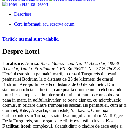
Descriere
Cere informatii sau rezerva acum
Tarifele nu mai sunt valabile.
Despre hotel
Localizare
: Adresa:
Baris Manco Cad. No: 41 Akyarlar, 48960
Akyarlar, Turcia. Pozitionare GPS: 36.964611 N – 27.297868 E
Hotelul este situat pe malul marii, in orasul Turgutreis din estul
peninsulei Bodrum, la o distanta de 25 de kilometri de orasul
Bodrum. Aeroportul este la o distanta de 60 de kilometri. Din
statiunea cocheta si linistita, care poarta numele unui celebru amiral
turc si este amplasata in interiorul unui lant muntos care coboara
pana in mare, in golful Akyarlar, se poate ajunge, cu microbuzele
dolmus, in oricare dintre frumoasele asezari ale peninsulei, cum ar fi
Gümbet, Bitez, Akyarlar, Gumosluk, Yalikavak, Gundogan,
Golturkbuku sau Torba, insirate de-a lungul tarmurilor Marii Egee.
De la Turgutreis, sunt organizate zilnic excursii in insula Kos.
Facilitati hotel:
complexul, alcatuit dintr-o cladire de zece etaje si