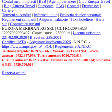
Contul meu
|
Impresii
|
B2B |
Agentii partenere
|
Club Europa Travel
|
Blog Europa Travel
|
Corporate
|
FAQ
|
Contact
|
Despre noi
|
Cariere
Termeni si conditii
|
Informatii utile
|
Protectia datelor personale
|
Regulament campanii
|
Asigurari calatorie
|
Taxe hoteliere
|
Harta
site
|
Contract cu turistul
EUROPA MERIDIAN RG SRL
|
CUI RO20945823
|
J2007002099407
|
Capital social: 25000 lei
|
Licenta turism nr.
221/02.09.2020
|
Brevet nr. 238/2001
Certificat IATA
-
Asigurare insolventa 2026
|
A.N.P.C.
-
https://www.anpc.gov.ro/
|
SOL
|
Reglementare A.N.P.C
Telefoane urgente: 0729.555.665; Vanzari: 0733.083.984; Grecia
autocar: 0722.357.056; Turcia autocar: 0720.700.913;
Circuite autocar: 0722.357.054; Circuite avion: 0723.500.034; Romania
si B2B: 0720.700.918
Rezerva acum!