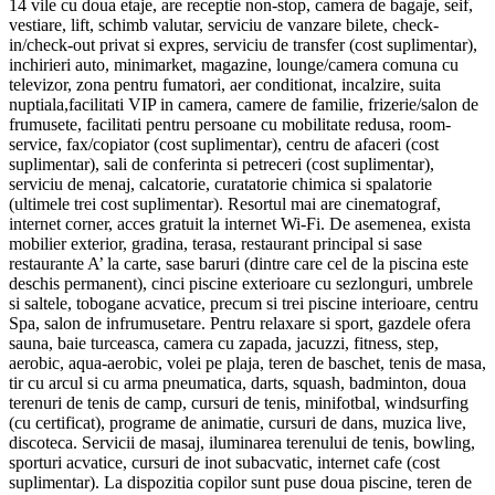
14 vile cu doua etaje, are receptie non-stop, camera de bagaje, seif,
vestiare, lift, schimb valutar, serviciu de vanzare bilete, check-
in/check-out privat si expres, serviciu de transfer (cost suplimentar),
inchirieri auto, minimarket, magazine, lounge/camera comuna cu
televizor, zona pentru fumatori, aer conditionat, incalzire, suita
nuptiala,facilitati VIP in camera, camere de familie, frizerie/salon de
frumusete, facilitati pentru persoane cu mobilitate redusa, room-
service, fax/copiator (cost suplimentar), centru de afaceri (cost
suplimentar), sali de conferinta si petreceri (cost suplimentar),
serviciu de menaj, calcatorie, curatatorie chimica si spalatorie
(ultimele trei cost suplimentar). Resortul mai are cinematograf,
internet corner, acces gratuit la internet Wi-Fi. De asemenea, exista
mobilier exterior, gradina, terasa, restaurant principal si sase
restaurante A’ la carte, sase baruri (dintre care cel de la piscina este
deschis permanent), cinci piscine exterioare cu sezlonguri, umbrele
si saltele, tobogane acvatice, precum si trei piscine interioare, centru
Spa, salon de infrumusetare. Pentru relaxare si sport, gazdele ofera
sauna, baie turceasca, camera cu zapada, jacuzzi, fitness, step,
aerobic, aqua-aerobic, volei pe plaja, teren de baschet, tenis de masa,
tir cu arcul si cu arma pneumatica, darts, squash, badminton, doua
terenuri de tenis de camp, cursuri de tenis, minifotbal, windsurfing
(cu certificat), programe de animatie, cursuri de dans, muzica live,
discoteca. Servicii de masaj, iluminarea terenului de tenis, bowling,
sporturi acvatice, cursuri de inot subacvatic, internet cafe (cost
suplimentar). La dispozitia copilor sunt puse doua piscine, teren de