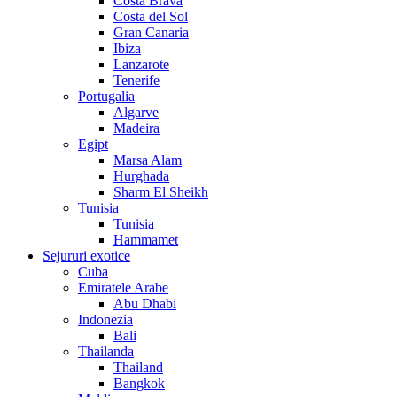
Costa Brava
Costa del Sol
Gran Canaria
Ibiza
Lanzarote
Tenerife
Portugalia
Algarve
Madeira
Egipt
Marsa Alam
Hurghada
Sharm El Sheikh
Tunisia
Tunisia
Hammamet
Sejururi exotice
Cuba
Emiratele Arabe
Abu Dhabi
Indonezia
Bali
Thailanda
Thailand
Bangkok