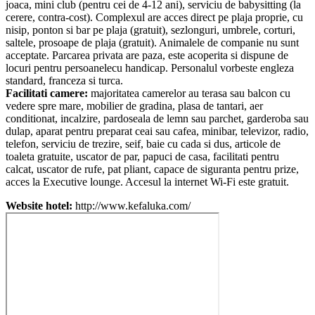
joaca, mini club (pentru cei de 4-12 ani), serviciu de babysitting (la
cerere, contra-cost). Complexul are acces direct pe plaja proprie, cu
nisip, ponton si bar pe plaja (gratuit), sezlonguri, umbrele, corturi,
saltele, prosoape de plaja (gratuit). Animalele de companie nu sunt
acceptate. Parcarea privata are paza, este acoperita si dispune de
locuri pentru persoanelecu handicap. Personalul vorbeste engleza
standard, franceza si turca.
Facilitati camere:
majoritatea camerelor au terasa sau balcon cu
vedere spre mare, mobilier de gradina, plasa de tantari, aer
conditionat, incalzire, pardoseala de lemn sau parchet, garderoba sau
dulap, aparat pentru preparat ceai sau cafea, minibar, televizor, radio,
telefon, serviciu de trezire, seif, baie cu cada si dus, articole de
toaleta gratuite, uscator de par, papuci de casa, facilitati pentru
calcat, uscator de rufe, pat pliant, capace de siguranta pentru prize,
acces la Executive lounge. Accesul la internet Wi-Fi este gratuit.
Website hotel:
http://www.kefaluka.com/