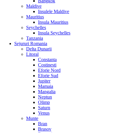
Bangkok
Maldive
Insulele Maldive
Mauritius
Insula Mauritius
Seychelles
Insula Seychelles
Tanzania
Sejururi Romania
Delta Dunarii
Litoral
Constanta
Costinesti
Eforie Nord
Eforie Sud
Jupiter
Mamaia
Mangalia
Neptun
Olimp
Saturn
Venus
Munte
Bran
Brasov