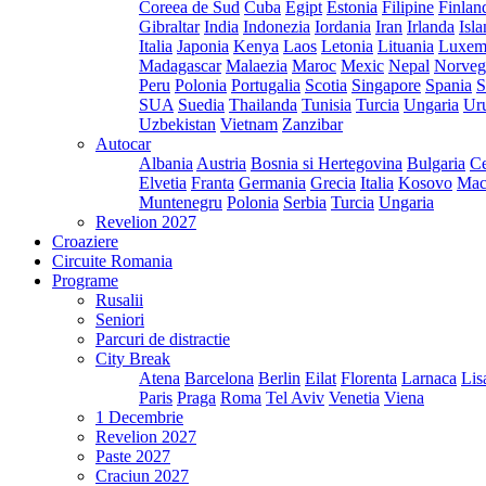
Coreea de Sud
Cuba
Egipt
Estonia
Filipine
Finlan
Gibraltar
India
Indonezia
Iordania
Iran
Irlanda
Isl
Italia
Japonia
Kenya
Laos
Letonia
Lituania
Luxem
Madagascar
Malaezia
Maroc
Mexic
Nepal
Norveg
Peru
Polonia
Portugalia
Scotia
Singapore
Spania
S
SUA
Suedia
Thailanda
Tunisia
Turcia
Ungaria
Ur
Uzbekistan
Vietnam
Zanzibar
Autocar
Albania
Austria
Bosnia si Hertegovina
Bulgaria
Ce
Elvetia
Franta
Germania
Grecia
Italia
Kosovo
Mac
Muntenegru
Polonia
Serbia
Turcia
Ungaria
Revelion 2027
Croaziere
Circuite Romania
Programe
Rusalii
Seniori
Parcuri de distractie
City Break
Atena
Barcelona
Berlin
Eilat
Florenta
Larnaca
Lis
Paris
Praga
Roma
Tel Aviv
Venetia
Viena
1 Decembrie
Revelion 2027
Paste 2027
Craciun 2027