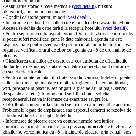
data intorcerii in tara.
• Asigurarile storno si cele medicale
(vezi detalii)
, nu sunt
obligatorii, dar sunt recomandate.
• Conditii calatorie pentru minori
(vezi detalii)
.
• In anumite destinatii, se solicita taxe turistice de oras/statiune/hotel.
Acestea se achita de catre turisti la receptia hotelului
(vezi detalii)
.
• Pentru sejururile cu transport avion - Orarul de zbor este informativ
si poate suferi modificari pana la data calatoriei, agentia nu este
raspunzatoare pentru eventualele perturbari ale orarului de zbor. Va
rugam sa verificati orarul de zbor cu agentia cu 48 de ore inainte de
plecare.
• Clasificarea unitatilor de cazare este cea atribuita de oficialitatile
din tarile de destinatie, ca atare facilitatile camerelor sunt conforme
cu standardele locale.
• Pentru anumite facilitati din hotel sau din camera, hotelierul poate
solicitata sume suplimentare (minibar/frigider, seif, aerconditionat,
wifi, prosoape la piscine, sezlonguri la piscine sau la plaja, servicii
de spa simasaj etc.); In momentul sosirii la hotel, solicitati
receptionerului sa va informeze cu exactitate asupra lor.
• Distributia camerelor la hoteluri se face de catre receptiile acestora.
Problemele legate de amplasarea sau aspectul camerei se rezolva de
catre turist direct la receptia hotelului.
• Informarea de plecare care va contine numele hotelurilor
confirmate, locul de imbarcare, ora plecarii, numerele de telefon ale
ghizilor se vorcomunica cu 48 h inainte de plecare, prin e-mail, sms