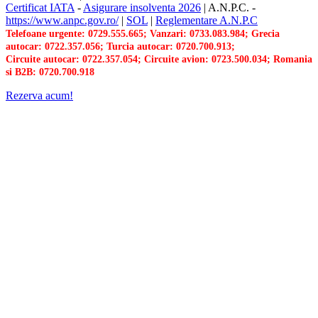
Certificat IATA
-
Asigurare insolventa 2026
|
A.N.P.C.
-
https://www.anpc.gov.ro/
|
SOL
|
Reglementare A.N.P.C
Telefoane urgente: 0729.555.665; Vanzari: 0733.083.984; Grecia
autocar: 0722.357.056; Turcia autocar: 0720.700.913;
Circuite autocar: 0722.357.054; Circuite avion: 0723.500.034; Romania
si B2B: 0720.700.918
Rezerva acum!