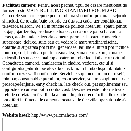
Facilitati camere:
Pentru acest pachet, tipul de cazare mentionat de
furnizor este MAIN BUILDING STANDARD ROOM 2AD.
Camerele sunt concepute pentru odihna si confort pe durata sejurului
si includ, de regula, baie proprie cu dus sau cada, aer conditionat,
televizor, telefon, Wi-Fi in functie de politica hotelului, spatiu pentru
bagaje, garderoba, produse de toaleta, uscator de par si balcon sau
terasa, acolo unde categoria camerei permite. In cazul camerelor
superioare, deluxe, suite sau cu vedere la mare/gradina/piscina,
dotarile si suprafata pot fi mai generoase, iar unele unitati pot include
minibar, seif, facilitati pentru ceai/cafea, zona de relaxare, canapea
extensibila sau acces mai rapid catre anumite facilitati ale resortului.
Capacitatea camerei, amplasarea in cladire, vederea, etajul si
configuratia paturilor se aloca la check-in, in limita disponibilitatii si
conform rezervarii confirmate. Serviciile suplimentare precum seif,
minibar, consumabile premium, room service, schimb suplimentar de
prosoape/lenjerie, early check-in, late check-out, pat suplimentar sau
upgrade de camera pot fi contra cost. Descrierea este informativa si
trebuie corelata cu fisa finala a hotelului, deoarece facilitatile exacte
pot diferi in functie de camera alocata si de deciziile operationale ale
hotelului.
Website hotel:
http://www.palomahotels.com/