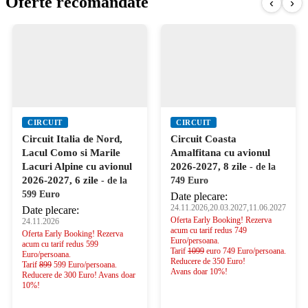
Oferte recomandate
‹
›
CIRCUIT
CIRCUIT
Circuit Italia de Nord,
Circuit Coasta
Lacul Como si Marile
Amalfitana cu avionul
Lacuri Alpine cu avionul
2026-2027, 8 zile
- de la
2026-2027, 6 zile
- de la
749 Euro
599 Euro
Date plecare:
24.11.2026,20.03.2027,11.06.2027
Date plecare:
Oferta Early Booking! Rezerva
24.11.2026
acum cu tarif redus 749
Oferta Early Booking! Rezerva
Euro/persoana.
acum cu tarif redus 599
Tarif
1099
euro 749 Euro/persoana.
Euro/persoana.
Reducere de 350 Euro!
Tarif
899
599 Euro/persoana.
Avans doar 10%!
Reducere de 300 Euro! Avans doar
10%!