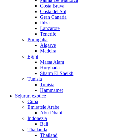
Palma De Mallorca
Costa Brava
Costa del Sol
Gran Canaria
Ibiza
Lanzarote
Tenerife
Portugalia
Algarve
Madeira
Egipt
Marsa Alam
Hurghada
Sharm El Sheikh
Tunisia
Tunisia
Hammamet
Sejururi exotice
Cuba
Emiratele Arabe
Abu Dhabi
Indonezia
Bali
Thailanda
Thailand