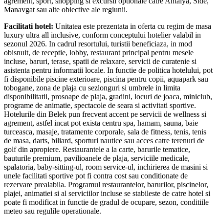
agrement, sport, shopping si excursii optionale catre Antalya, Side,
Manavgat sau alte obiective ale regiunii.
Facilitati hotel:
Unitatea este prezentata in oferta cu regim de masa
luxury ultra all inclusive, conform conceptului hotelier valabil in
sezonul 2026. In cadrul resortului, turistii beneficiaza, in mod
obisnuit, de receptie, lobby, restaurant principal pentru mesele
incluse, baruri, terase, spatii de relaxare, servicii de curatenie si
asistenta pentru informatii locale. In functie de politica hotelului, pot
fi disponibile piscine exterioare, piscina pentru copii, aquapark sau
tobogane, zona de plaja cu sezlonguri si umbrele in limita
disponibilitatii, prosoape de plaja, gradini, locuri de joaca, miniclub,
programe de animatie, spectacole de seara si activitati sportive.
Hotelurile din Belek pun frecvent accent pe servicii de wellness si
agrement, astfel incat pot exista centru spa, hamam, sauna, baie
turceasca, masaje, tratamente corporale, sala de fitness, tenis, tenis
de masa, darts, biliard, sporturi nautice sau acces catre terenuri de
golf din apropiere. Restaurantele a la carte, barurile tematice,
bauturile premium, pavilioanele de plaja, serviciile medicale,
spalatoria, baby-sitting-ul, room service-ul, inchirierea de masini si
unele facilitati sportive pot fi contra cost sau conditionate de
rezervare prealabila. Programul restaurantelor, barurilor, piscinelor,
plajei, animatiei si al serviciilor incluse se stabileste de catre hotel si
poate fi modificat in functie de gradul de ocupare, sezon, conditiile
meteo sau regulile operationale.