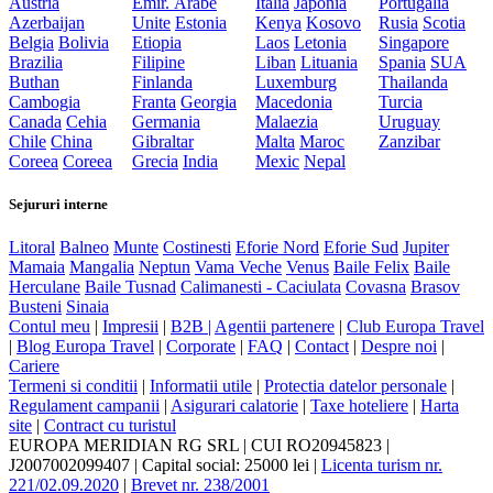
Austria
Emir. Arabe
Italia
Japonia
Portugalia
Azerbaijan
Unite
Estonia
Kenya
Kosovo
Rusia
Scotia
Belgia
Bolivia
Etiopia
Laos
Letonia
Singapore
Brazilia
Filipine
Liban
Lituania
Spania
SUA
Buthan
Finlanda
Luxemburg
Thailanda
Cambogia
Franta
Georgia
Macedonia
Turcia
Canada
Cehia
Germania
Malaezia
Uruguay
Chile
China
Gibraltar
Malta
Maroc
Zanzibar
Coreea
Coreea
Grecia
India
Mexic
Nepal
Sejururi interne
Litoral
Balneo
Munte
Costinesti
Eforie Nord
Eforie Sud
Jupiter
Mamaia
Mangalia
Neptun
Vama Veche
Venus
Baile Felix
Baile
Herculane
Baile Tusnad
Calimanesti - Caciulata
Covasna
Brasov
Busteni
Sinaia
Contul meu
|
Impresii
|
B2B |
Agentii partenere
|
Club Europa Travel
|
Blog Europa Travel
|
Corporate
|
FAQ
|
Contact
|
Despre noi
|
Cariere
Termeni si conditii
|
Informatii utile
|
Protectia datelor personale
|
Regulament campanii
|
Asigurari calatorie
|
Taxe hoteliere
|
Harta
site
|
Contract cu turistul
EUROPA MERIDIAN RG SRL
|
CUI RO20945823
|
J2007002099407
|
Capital social: 25000 lei
|
Licenta turism nr.
221/02.09.2020
|
Brevet nr. 238/2001