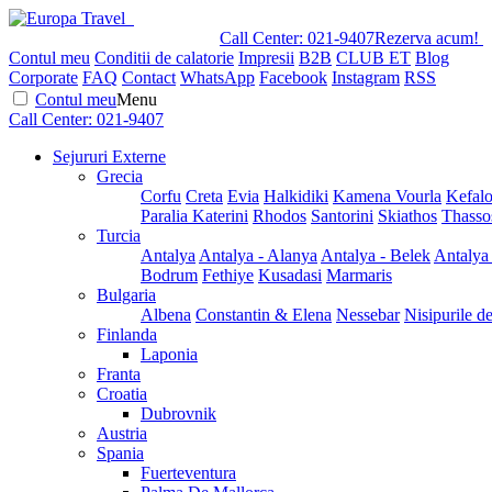
Call Center:
021-9407
Rezerva acum!
Contul meu
Conditii de calatorie
Impresii
B2B
CLUB ET
Blog
Corporate
FAQ
Contact
WhatsApp
Facebook
Instagram
RSS
Contul meu
Menu
Call Center:
021-9407
Sejururi Externe
Grecia
Corfu
Creta
Evia
Halkidiki
Kamena Vourla
Kefalo
Paralia Katerini
Rhodos
Santorini
Skiathos
Thasso
Turcia
Antalya
Antalya - Alanya
Antalya - Belek
Antalya
Bodrum
Fethiye
Kusadasi
Marmaris
Bulgaria
Albena
Constantin & Elena
Nessebar
Nisipurile d
Finlanda
Laponia
Franta
Croatia
Dubrovnik
Austria
Spania
Fuerteventura