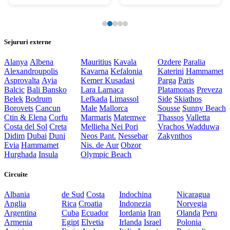
Sejururi externe
Alanya
Albena
Mauritius
Kavala
Ozdere
Paralia
Alexandroupolis
Kavarna
Kefalonia
Katerini
Hammamet
Asprovalta
Ayia
Kemer
Kusadasi
Parga
Paris
Balcic
Bali
Bansko
Lara
Larnaca
Platamonas
Preveza
Belek
Bodrum
Lefkada
Limassol
Side
Skiathos
Borovets
Cancun
Male
Mallorca
Sousse
Sunny Beach
Ctin & Elena
Corfu
Marmaris
Matemwe
Thassos
Valletta
Costa del Sol
Creta
Mellieha
Nei Pori
Vrachos
Wadduwa
Didim
Dubai
Duni
Neos Pant.
Nessebar
Zakynthos
Evia
Hammamet
Nis. de Aur
Obzor
Hurghada
Insula
Olympic Beach
Circuite
Albania
de Sud
Costa
Indochina
Nicaragua
Anglia
Rica
Croatia
Indonezia
Norvegia
Argentina
Cuba
Ecuador
Iordania
Iran
Olanda
Peru
Armenia
Egipt
Elvetia
Irlanda
Israel
Polonia