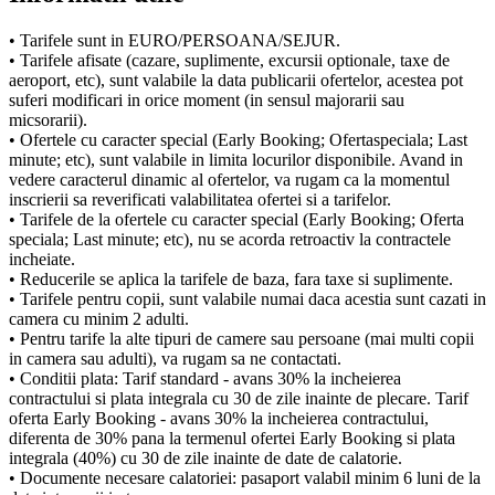
• Tarifele sunt in EURO/PERSOANA/SEJUR.
• Tarifele afisate (cazare, suplimente, excursii optionale, taxe de
aeroport, etc), sunt valabile la data publicarii ofertelor, acestea pot
suferi modificari in orice moment (in sensul majorarii sau
micsorarii).
• Ofertele cu caracter special (Early Booking; Ofertaspeciala; Last
minute; etc), sunt valabile in limita locurilor disponibile. Avand in
vedere caracterul dinamic al ofertelor, va rugam ca la momentul
inscrierii sa reverificati valabilitatea ofertei si a tarifelor.
• Tarifele de la ofertele cu caracter special (Early Booking; Oferta
speciala; Last minute; etc), nu se acorda retroactiv la contractele
incheiate.
• Reducerile se aplica la tarifele de baza, fara taxe si suplimente.
• Tarifele pentru copii, sunt valabile numai daca acestia sunt cazati in
camera cu minim 2 adulti.
• Pentru tarife la alte tipuri de camere sau persoane (mai multi copii
in camera sau adulti), va rugam sa ne contactati.
• Conditii plata: Tarif standard - avans 30% la incheierea
contractului si plata integrala cu 30 de zile inainte de plecare. Tarif
oferta Early Booking - avans 30% la incheierea contractului,
diferenta de 30% pana la termenul ofertei Early Booking si plata
integrala (40%) cu 30 de zile inainte de date de calatorie.
• Documente necesare calatoriei: pasaport valabil minim 6 luni de la