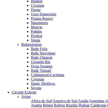
Busteni
Covasna
Durau
Gura Humorului
Poiana Brasov
Maramures
Moeciu
Paltinis
Predeal
Sinaia
Balneoturism
Baile Felix
Baile Herculane
Baile Olanesti
Geoagiu Bai
Ocna Sugatag
Baile Tusnad
Calimanesti-Caciulata
Covasna
Slanic Moldova
Sovata
Circuite Externe
Avion
Africa de Sud
America de Sud
Anglia
Argentina
A
Austria
Belgia
Bolivia
Brazilia
Buthan
Cambogia