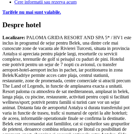
Cere informatii sau rezerva acum
Tarifele nu mai sunt valabile.
Despre hotel
Localizare:
PALOMA GRIDA RESORT AND SPA 5* / HV1 este
inclus in programul de sejur pentru Belek, una dintre cele mai
cunoscute zone de vacanta ale Rivierei Turcesti, situata in provincia
Antalya si apreciata pentru plajele largi, resorturile cu servicii
complexe, terenurile de golf si peisajul cu paduri de pini. Hotelul
este potrivit pentru un sejur de 7 nopti cu avionul, cu transfer
aeroport-hotel-aeroport inclus in pachet, iar pozitionarea in zona
Belek/Kadriye permite acces catre plaja, centrul statiunii,
restaurante, zone de promenada, centre comerciale si atractii precum
The Land of Legends, in functie de amplasarea exacta a unitatii.
Resort paloma cu atmosfera de sat mediteranean, amplasat in belek,
langa plaja, cu piscine, restaurante, activitati pentru copii si facilitati
wellness/sport; potrivit pentru familii si turisti care vor un sejur
animat. Distanta fata de aeroportul Antalya si durata transferului pot
varia in functie de traseu, trafic si numarul de opriri la alte hoteluri;
de aceea, informatiile operationale finale se confirma la destinatie.
Belek este recomandat atat familiilor, cat si cuplurilor sau grupurilor
de prieteni, deoarece combina relaxarea pe litoral cu posibilitati de