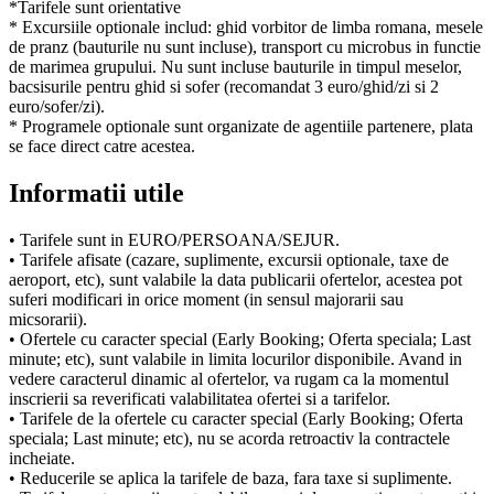
*Tarifele sunt orientative
* Excursiile optionale includ: ghid vorbitor de limba romana, mesele
de pranz (bauturile nu sunt incluse), transport cu microbus in functie
de marimea grupului. Nu sunt incluse bauturile in timpul meselor,
bacsisurile pentru ghid si sofer (recomandat 3 euro/ghid/zi si 2
euro/sofer/zi).
* Programele optionale sunt organizate de agentiile partenere, plata
se face direct catre acestea.
Informatii utile
• Tarifele sunt in EURO/PERSOANA/SEJUR.
• Tarifele afisate (cazare, suplimente, excursii optionale, taxe de
aeroport, etc), sunt valabile la data publicarii ofertelor, acestea pot
suferi modificari in orice moment (in sensul majorarii sau
micsorarii).
• Ofertele cu caracter special (Early Booking; Oferta speciala; Last
minute; etc), sunt valabile in limita locurilor disponibile. Avand in
vedere caracterul dinamic al ofertelor, va rugam ca la momentul
inscrierii sa reverificati valabilitatea ofertei si a tarifelor.
• Tarifele de la ofertele cu caracter special (Early Booking; Oferta
speciala; Last minute; etc), nu se acorda retroactiv la contractele
incheiate.
• Reducerile se aplica la tarifele de baza, fara taxe si suplimente.