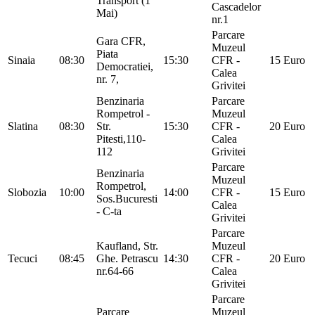
Transport (1
Cascadelor
Mai)
nr.1
Parcare
Gara CFR,
Muzeul
Piata
Sinaia
08:30
15:30
CFR -
15 Euro
Democratiei,
Calea
nr. 7,
Grivitei
Benzinaria
Parcare
Rompetrol -
Muzeul
Slatina
08:30
Str.
15:30
CFR -
20 Euro
Pitesti,110-
Calea
112
Grivitei
Parcare
Benzinaria
Muzeul
Rompetrol,
Slobozia
10:00
14:00
CFR -
15 Euro
Sos.Bucuresti
Calea
- C-ta
Grivitei
Parcare
Kaufland, Str.
Muzeul
Tecuci
08:45
Ghe. Petrascu
14:30
CFR -
20 Euro
nr.64-66
Calea
Grivitei
Parcare
Parcare
Muzeul