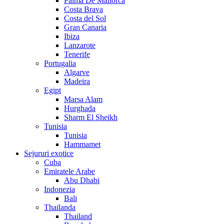
Palma De Mallorca
Costa Brava
Costa del Sol
Gran Canaria
Ibiza
Lanzarote
Tenerife
Portugalia
Algarve
Madeira
Egipt
Marsa Alam
Hurghada
Sharm El Sheikh
Tunisia
Tunisia
Hammamet
Sejururi exotice
Cuba
Emiratele Arabe
Abu Dhabi
Indonezia
Bali
Thailanda
Thailand