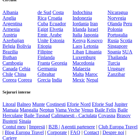
Albania
de Sud
Costa
Indochina
Nicaragua
Anglia
Rica
Croatia
Indonezia
Norvegia
Argentina
Cuba
Ecuador
Iordania
Iran
Olanda
Peru
Armenia
Egipt
Elvetia
Irlanda
Israel
Polonia
Austria
Emir. Arabe
Italia
Japonia
Portugalia
Azerbaijan
Unite
Estonia
Kenya
Kosovo
Rusia
Scotia
Belgia
Bolivia
Etiopia
Laos
Letonia
Singapore
Brazilia
Filipine
Liban
Lituania
Spania
SUA
Buthan
Finlanda
Luxemburg
Thailanda
Cambogia
Franta
Georgia
Macedonia
Turcia
Canada
Cehia
Germania
Malaezia
Uruguay
Chile
China
Gibraltar
Malta
Maroc
Zanzibar
Coreea
Coreea
Grecia
India
Mexic
Nepal
Sejururi interne
Litoral
Balneo
Munte
Costinesti
Eforie Nord
Eforie Sud
Jupiter
Mamaia
Mangalia
Neptun
Vama Veche
Venus
Baile Felix
Baile
Herculane
Baile Tusnad
Calimanesti - Caciulata
Covasna
Brasov
Busteni
Sinaia
Contul meu
|
Impresii
|
B2B |
Agentii partenere
|
Club Europa Travel
|
Blog Europa Travel
|
Corporate
|
FAQ
|
Contact
|
Despre noi
|
Cariere