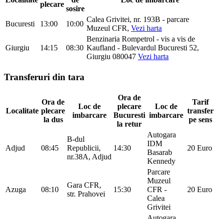
plecare
sosire
Calea Grivitei, nr. 193B - parcare
Bucuresti
13:00
10:00
Muzeul CFR,
Vezi harta
Benzinaria Rompetrol - vis a vis de
Giurgiu
14:15
08:30
Kaufland - Bulevardul Bucuresti 52,
Giurgiu 080047
Vezi harta
Transferuri din tara
Ora de
Ora de
Tarif
Loc de
plecare
Loc de
Localitate
plecare
transfer
imbarcare
Bucuresti
imbarcare
la dus
pe sens
la retur
Autogara
B-dul
IDM
Adjud
08:45
Republicii,
14:30
20 Euro
Basarab
nr.38A, Adjud
Kennedy
Parcare
Muzeul
Gara CFR,
Azuga
08:10
15:30
CFR -
20 Euro
str. Prahovei
Calea
Grivitei
Autogara