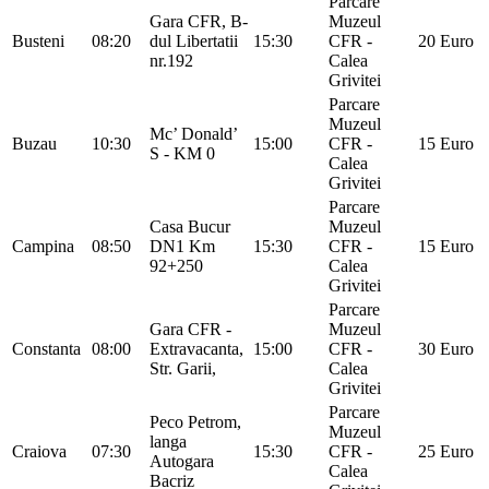
Parcare
Gara CFR, B-
Muzeul
Busteni
08:20
dul Libertatii
15:30
CFR -
20 Euro
nr.192
Calea
Grivitei
Parcare
Muzeul
Mc’ Donald’
Buzau
10:30
15:00
CFR -
15 Euro
S - KM 0
Calea
Grivitei
Parcare
Casa Bucur
Muzeul
Campina
08:50
DN1 Km
15:30
CFR -
15 Euro
92+250
Calea
Grivitei
Parcare
Gara CFR -
Muzeul
Constanta
08:00
Extravacanta,
15:00
CFR -
30 Euro
Str. Garii,
Calea
Grivitei
Parcare
Peco Petrom,
Muzeul
langa
Craiova
07:30
15:30
CFR -
25 Euro
Autogara
Calea
Bacriz