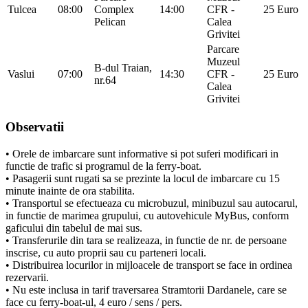
Tulcea
08:00
Complex
14:00
CFR -
25 Euro
Pelican
Calea
Grivitei
Parcare
Muzeul
B-dul Traian,
Vaslui
07:00
14:30
CFR -
25 Euro
nr.64
Calea
Grivitei
Observatii
• Orele de imbarcare sunt informative si pot suferi modificari in
functie de trafic si programul de la ferry-boat.
• Pasagerii sunt rugati sa se prezinte la locul de imbarcare cu 15
minute inainte de ora stabilita.
• Transportul se efectueaza cu microbuzul, minibuzul sau autocarul,
in functie de marimea grupului, cu autovehicule MyBus, conform
gaficului din tabelul de mai sus.
• Transferurile din tara se realizeaza, in functie de nr. de persoane
inscrise, cu auto proprii sau cu parteneri locali.
• Distribuirea locurilor in mijloacele de transport se face in ordinea
rezervarii.
• Nu este inclusa in tarif traversarea Stramtorii Dardanele, care se
face cu ferry-boat-ul, 4 euro / sens / pers.