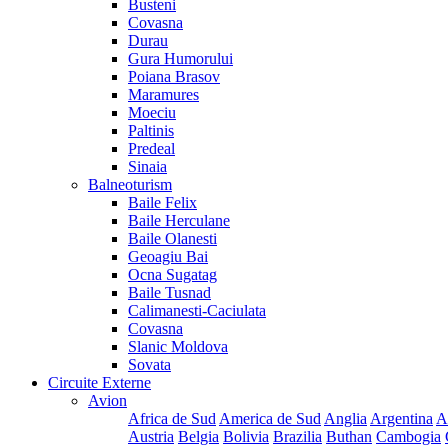
Busteni
Covasna
Durau
Gura Humorului
Poiana Brasov
Maramures
Moeciu
Paltinis
Predeal
Sinaia
Balneoturism
Baile Felix
Baile Herculane
Baile Olanesti
Geoagiu Bai
Ocna Sugatag
Baile Tusnad
Calimanesti-Caciulata
Covasna
Slanic Moldova
Sovata
Circuite Externe
Avion
Africa de Sud
America de Sud
Anglia
Argentina
A
Austria
Belgia
Bolivia
Brazilia
Buthan
Cambogia