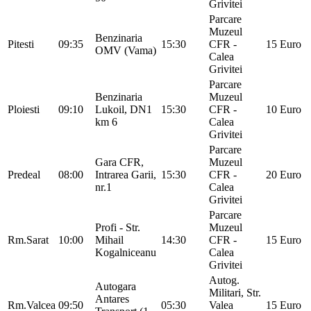
Grivitei
Parcare
Muzeul
Benzinaria
Pitesti
09:35
15:30
CFR -
15 Euro
OMV (Vama)
Calea
Grivitei
Parcare
Benzinaria
Muzeul
Ploiesti
09:10
Lukoil, DN1
15:30
CFR -
10 Euro
km 6
Calea
Grivitei
Parcare
Gara CFR,
Muzeul
Predeal
08:00
Intrarea Garii,
15:30
CFR -
20 Euro
nr.1
Calea
Grivitei
Parcare
Profi - Str.
Muzeul
Rm.Sarat
10:00
Mihail
14:30
CFR -
15 Euro
Kogalniceanu
Calea
Grivitei
Autog.
Autogara
Militari, Str.
Antares
Rm.Valcea
09:50
05:30
Valea
15 Euro