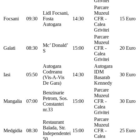
Grivitei
Parcare
Lidl Focsani,
Muzeul
Focsani
09:30
Fosta
14:30
CFR -
15 Euro
Autogara
Calea
Grivitei
Parcare
Muzeul
Mc’ Donald’
Galati
08:30
15:00
CFR -
20 Euro
S
Calea
Grivitei
Autogara
Autogara
Codreanu
IDM
Iasi
05:50
14:30
30 Euro
(Vis-A-Vis
Basarab
De Gara)
Kennedy
Parcare
Benzinarie
Muzeul
Petrom, Sos.
Mangalia
07:00
15:00
CFR -
30 Euro
Constantei
Calea
nr.33
Grivitei
Parcare
Restaurant
Muzeul
Balada, Str.
Medgidia
08:30
15:00
CFR -
25 Euro
Independentei
Calea
50