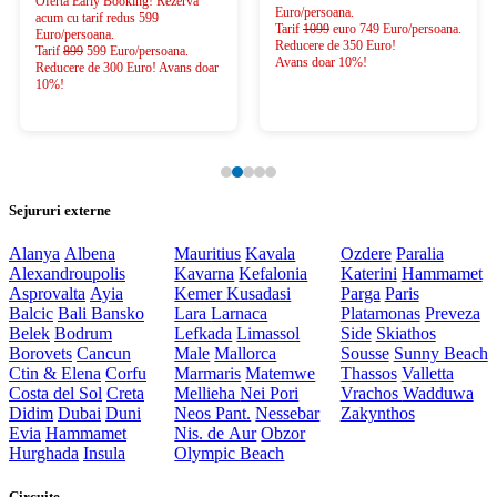
Oferta Early Booking! Rezerva
Euro/persoana.
acum cu tarif redus 599
Tarif
1099
euro 749 Euro/persoana.
Euro/persoana.
Reducere de 350 Euro!
Tarif
899
599 Euro/persoana.
Avans doar 10%!
Reducere de 300 Euro! Avans doar
10%!
Sejururi externe
Alanya
Albena
Mauritius
Kavala
Ozdere
Paralia
Alexandroupolis
Kavarna
Kefalonia
Katerini
Hammamet
Asprovalta
Ayia
Kemer
Kusadasi
Parga
Paris
Balcic
Bali
Bansko
Lara
Larnaca
Platamonas
Preveza
Belek
Bodrum
Lefkada
Limassol
Side
Skiathos
Borovets
Cancun
Male
Mallorca
Sousse
Sunny Beach
Ctin & Elena
Corfu
Marmaris
Matemwe
Thassos
Valletta
Costa del Sol
Creta
Mellieha
Nei Pori
Vrachos
Wadduwa
Didim
Dubai
Duni
Neos Pant.
Nessebar
Zakynthos
Evia
Hammamet
Nis. de Aur
Obzor
Hurghada
Insula
Olympic Beach
Circuite