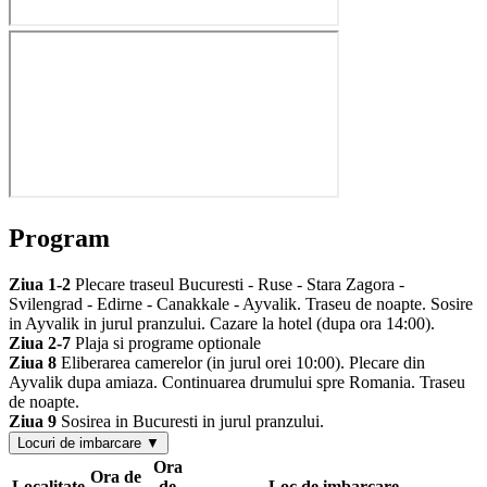
Program
Ziua 1-2
Plecare traseul Bucuresti - Ruse - Stara Zagora -
Svilengrad - Edirne - Canakkale - Ayvalik. Traseu de noapte. Sosire
in Ayvalik in jurul pranzului. Cazare la hotel (dupa ora 14:00).
Ziua 2-7
Plaja si programe optionale
Ziua 8
Eliberarea camerelor (in jurul orei 10:00). Plecare din
Ayvalik dupa amiaza. Continuarea drumului spre Romania. Traseu
de noapte.
Ziua 9
Sosirea in Bucuresti in jurul pranzului.
Locuri de imbarcare ▼
Ora
Ora de
Localitate
de
Loc de imbarcare