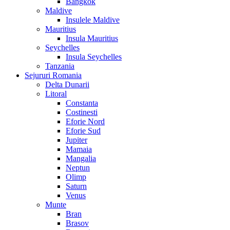
Bangkok
Maldive
Insulele Maldive
Mauritius
Insula Mauritius
Seychelles
Insula Seychelles
Tanzania
Sejururi Romania
Delta Dunarii
Litoral
Constanta
Costinesti
Eforie Nord
Eforie Sud
Jupiter
Mamaia
Mangalia
Neptun
Olimp
Saturn
Venus
Munte
Bran
Brasov