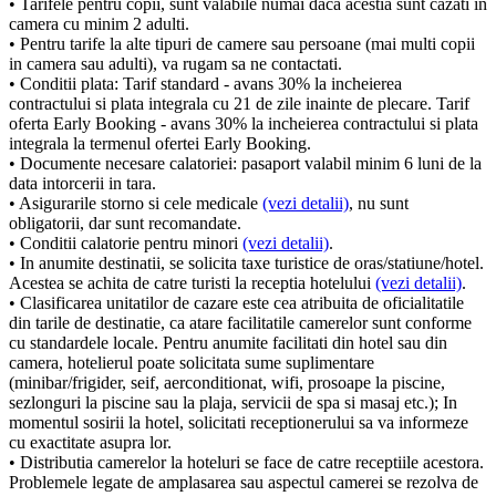
• Tarifele pentru copii, sunt valabile numai daca acestia sunt cazati in
camera cu minim 2 adulti.
• Pentru tarife la alte tipuri de camere sau persoane (mai multi copii
in camera sau adulti), va rugam sa ne contactati.
• Conditii plata: Tarif standard - avans 30% la incheierea
contractului si plata integrala cu 21 de zile inainte de plecare. Tarif
oferta Early Booking - avans 30% la incheierea contractului si plata
integrala la termenul ofertei Early Booking.
• Documente necesare calatoriei: pasaport valabil minim 6 luni de la
data intorcerii in tara.
• Asigurarile storno si cele medicale
(vezi detalii)
, nu sunt
obligatorii, dar sunt recomandate.
• Conditii calatorie pentru minori
(vezi detalii)
.
• In anumite destinatii, se solicita taxe turistice de oras/statiune/hotel.
Acestea se achita de catre turisti la receptia hotelului
(vezi detalii)
.
• Clasificarea unitatilor de cazare este cea atribuita de oficialitatile
din tarile de destinatie, ca atare facilitatile camerelor sunt conforme
cu standardele locale. Pentru anumite facilitati din hotel sau din
camera, hotelierul poate solicitata sume suplimentare
(minibar/frigider, seif, aerconditionat, wifi, prosoape la piscine,
sezlonguri la piscine sau la plaja, servicii de spa si masaj etc.); In
momentul sosirii la hotel, solicitati receptionerului sa va informeze
cu exactitate asupra lor.
• Distributia camerelor la hoteluri se face de catre receptiile acestora.
Problemele legate de amplasarea sau aspectul camerei se rezolva de