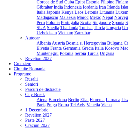
Coreea de Sud
Cuba
Egipt
Estonia
Filipine
Finlan
Gibraltar
India
Indonezia
Iordania
Iran
Irlanda
Isl
Italia
Japonia
Kenya
Laos
Letonia
Lituania
Luxem
Madagascar
Malaezia
Maroc
Mexic
Nepal
Norveg
Peru
Polonia
Portugalia
Scotia
Singapore
Spania
S
SUA
Suedia
Thailanda
Tunisia
Turcia
Ungaria
Ur
Uzbekistan
Vietnam
Zanzibar
Autocar
Albania
Austria
Bosnia si Hertegovina
Bulgaria
Ce
Elvetia
Franta
Germania
Grecia
Italia
Kosovo
Mac
Muntenegru
Polonia
Serbia
Turcia
Ungaria
Revelion 2027
Croaziere
Circuite Romania
Programe
Rusalii
Seniori
Parcuri de distractie
City Break
Atena
Barcelona
Berlin
Eilat
Florenta
Larnaca
Lis
Paris
Praga
Roma
Tel Aviv
Venetia
Viena
1 Decembrie
Revelion 2027
Paste 2027
Craciun 2027