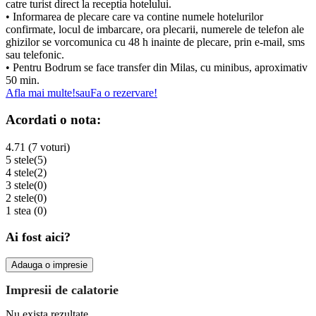
catre turist direct la receptia hotelului.
• Informarea de plecare care va contine numele hotelurilor
confirmate, locul de imbarcare, ora plecarii, numerele de telefon ale
ghizilor se vorcomunica cu 48 h inainte de plecare, prin e-mail, sms
sau telefonic.
• Pentru Bodrum se face transfer din Milas, cu minibus, aproximativ
50 min.
Afla mai multe!
sau
Fa o rezervare!
Acordati o nota:
4.71 (7 voturi)
5 stele
(5)
4 stele
(2)
3 stele
(0)
2 stele
(0)
1 stea
(0)
Ai fost aici?
Adauga o impresie
Impresii de calatorie
Nu exista rezultate