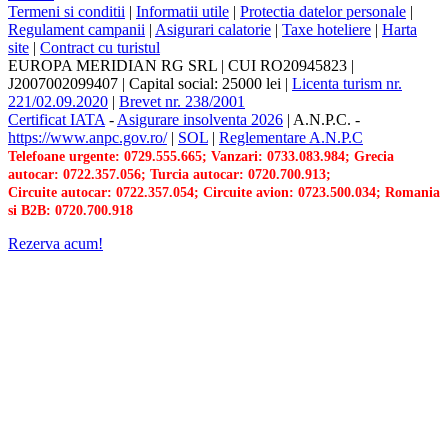
Termeni si conditii
|
Informatii utile
|
Protectia datelor personale
|
Regulament campanii
|
Asigurari calatorie
|
Taxe hoteliere
|
Harta
site
|
Contract cu turistul
EUROPA MERIDIAN RG SRL
|
CUI RO20945823
|
J2007002099407
|
Capital social: 25000 lei
|
Licenta turism nr.
221/02.09.2020
|
Brevet nr. 238/2001
Certificat IATA
-
Asigurare insolventa 2026
|
A.N.P.C.
-
https://www.anpc.gov.ro/
|
SOL
|
Reglementare A.N.P.C
Telefoane urgente: 0729.555.665; Vanzari: 0733.083.984; Grecia
autocar: 0722.357.056; Turcia autocar: 0720.700.913;
Circuite autocar: 0722.357.054; Circuite avion: 0723.500.034; Romania
si B2B: 0720.700.918
Rezerva acum!