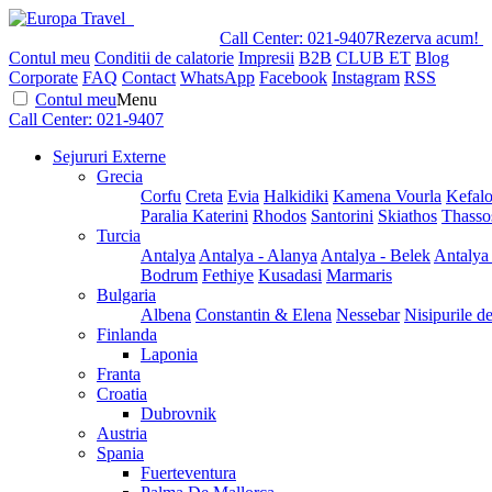
Call Center:
021-9407
Rezerva acum!
Contul meu
Conditii de calatorie
Impresii
B2B
CLUB ET
Blog
Corporate
FAQ
Contact
WhatsApp
Facebook
Instagram
RSS
Contul meu
Menu
Call Center:
021-9407
Sejururi Externe
Grecia
Corfu
Creta
Evia
Halkidiki
Kamena Vourla
Kefalo
Paralia Katerini
Rhodos
Santorini
Skiathos
Thasso
Turcia
Antalya
Antalya - Alanya
Antalya - Belek
Antalya
Bodrum
Fethiye
Kusadasi
Marmaris
Bulgaria
Albena
Constantin & Elena
Nessebar
Nisipurile d
Finlanda
Laponia
Franta
Croatia
Dubrovnik
Austria
Spania
Fuerteventura