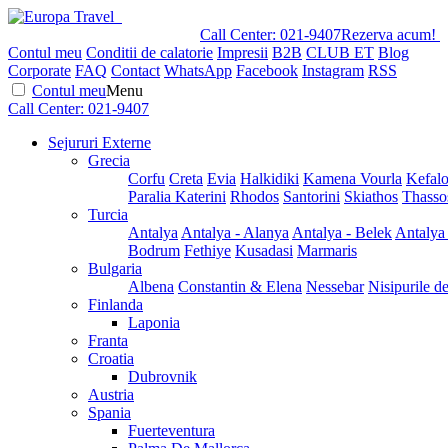
Call Center:
021-9407
Rezerva acum!
Contul meu
Conditii de calatorie
Impresii
B2B
CLUB ET
Blog
Corporate
FAQ
Contact
WhatsApp
Facebook
Instagram
RSS
Contul meu
Menu
Call Center:
021-9407
Sejururi Externe
Grecia
Corfu
Creta
Evia
Halkidiki
Kamena Vourla
Kefalo
Paralia Katerini
Rhodos
Santorini
Skiathos
Thasso
Turcia
Antalya
Antalya - Alanya
Antalya - Belek
Antalya
Bodrum
Fethiye
Kusadasi
Marmaris
Bulgaria
Albena
Constantin & Elena
Nessebar
Nisipurile d
Finlanda
Laponia
Franta
Croatia
Dubrovnik
Austria
Spania
Fuerteventura