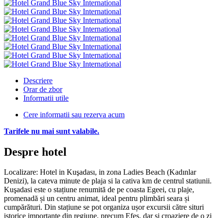
Descriere
Orar de zbor
Informatii utile
Cere informatii sau rezerva acum
Tarifele nu mai sunt valabile.
Despre hotel
Localizare: Hotel in Kuşadası, in zona Ladies Beach (Kadınlar
Denizi), la cateva minute de plaja si la cativa km de centrul statiunii.
Kuşadasi este o stațiune renumită de pe coasta Egeei, cu plaje,
promenadă și un centru animat, ideal pentru plimbări seara și
cumpărături. Din stațiune se pot organiza ușor excursii către situri
istorice importante din regiune, precum Efes, dar și croaziere de o zi