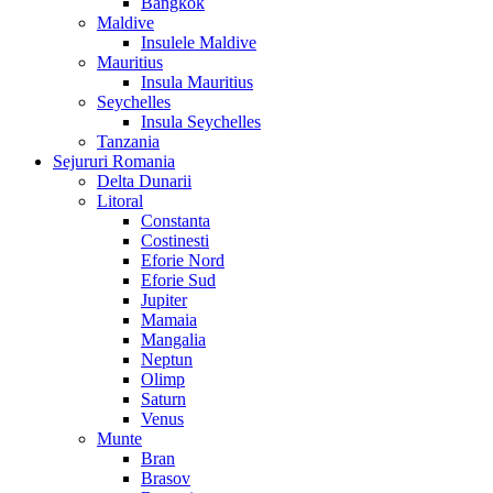
Bangkok
Maldive
Insulele Maldive
Mauritius
Insula Mauritius
Seychelles
Insula Seychelles
Tanzania
Sejururi Romania
Delta Dunarii
Litoral
Constanta
Costinesti
Eforie Nord
Eforie Sud
Jupiter
Mamaia
Mangalia
Neptun
Olimp
Saturn
Venus
Munte
Bran
Brasov