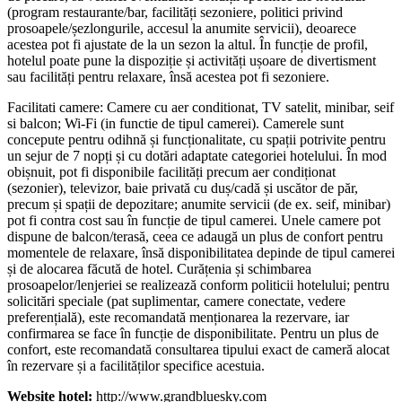
(program restaurante/bar, facilități sezoniere, politici privind
prosoapele/șezlongurile, accesul la anumite servicii), deoarece
acestea pot fi ajustate de la un sezon la altul. În funcție de profil,
hotelul poate pune la dispoziție și activități ușoare de divertisment
sau facilități pentru relaxare, însă acestea pot fi sezoniere.
Facilitati camere: Camere cu aer conditionat, TV satelit, minibar, seif
si balcon; Wi-Fi (in functie de tipul camerei). Camerele sunt
concepute pentru odihnă și funcționalitate, cu spații potrivite pentru
un sejur de 7 nopți și cu dotări adaptate categoriei hotelului. În mod
obișnuit, pot fi disponibile facilități precum aer condiționat
(sezonier), televizor, baie privată cu duș/cadă și uscător de păr,
precum și spații de depozitare; anumite servicii (de ex. seif, minibar)
pot fi contra cost sau în funcție de tipul camerei. Unele camere pot
dispune de balcon/terasă, ceea ce adaugă un plus de confort pentru
momentele de relaxare, însă disponibilitatea depinde de tipul camerei
și de alocarea făcută de hotel. Curățenia și schimbarea
prosoapelor/lenjeriei se realizează conform politicii hotelului; pentru
solicitări speciale (pat suplimentar, camere conectate, vedere
preferențială), este recomandată menționarea la rezervare, iar
confirmarea se face în funcție de disponibilitate. Pentru un plus de
confort, este recomandată consultarea tipului exact de cameră alocat
în rezervare și a facilităților specifice acestuia.
Website hotel:
http://www.grandbluesky.com