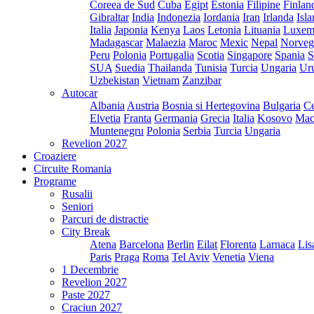
Coreea de Sud
Cuba
Egipt
Estonia
Filipine
Finlan
Gibraltar
India
Indonezia
Iordania
Iran
Irlanda
Isl
Italia
Japonia
Kenya
Laos
Letonia
Lituania
Luxem
Madagascar
Malaezia
Maroc
Mexic
Nepal
Norveg
Peru
Polonia
Portugalia
Scotia
Singapore
Spania
S
SUA
Suedia
Thailanda
Tunisia
Turcia
Ungaria
Ur
Uzbekistan
Vietnam
Zanzibar
Autocar
Albania
Austria
Bosnia si Hertegovina
Bulgaria
Ce
Elvetia
Franta
Germania
Grecia
Italia
Kosovo
Mac
Muntenegru
Polonia
Serbia
Turcia
Ungaria
Revelion 2027
Croaziere
Circuite Romania
Programe
Rusalii
Seniori
Parcuri de distractie
City Break
Atena
Barcelona
Berlin
Eilat
Florenta
Larnaca
Lis
Paris
Praga
Roma
Tel Aviv
Venetia
Viena
1 Decembrie
Revelion 2027
Paste 2027
Craciun 2027