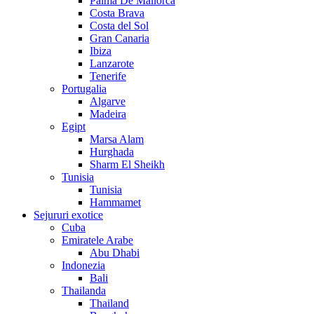
Palma De Mallorca
Costa Brava
Costa del Sol
Gran Canaria
Ibiza
Lanzarote
Tenerife
Portugalia
Algarve
Madeira
Egipt
Marsa Alam
Hurghada
Sharm El Sheikh
Tunisia
Tunisia
Hammamet
Sejururi exotice
Cuba
Emiratele Arabe
Abu Dhabi
Indonezia
Bali
Thailanda
Thailand