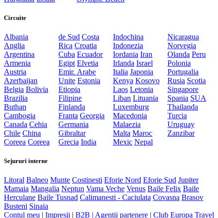
Circuite
Albania
de Sud
Costa
Indochina
Nicaragua
Anglia
Rica
Croatia
Indonezia
Norvegia
Argentina
Cuba
Ecuador
Iordania
Iran
Olanda
Peru
Armenia
Egipt
Elvetia
Irlanda
Israel
Polonia
Austria
Emir. Arabe
Italia
Japonia
Portugalia
Azerbaijan
Unite
Estonia
Kenya
Kosovo
Rusia
Scotia
Belgia
Bolivia
Etiopia
Laos
Letonia
Singapore
Brazilia
Filipine
Liban
Lituania
Spania
SUA
Buthan
Finlanda
Luxemburg
Thailanda
Cambogia
Franta
Georgia
Macedonia
Turcia
Canada
Cehia
Germania
Malaezia
Uruguay
Chile
China
Gibraltar
Malta
Maroc
Zanzibar
Coreea
Coreea
Grecia
India
Mexic
Nepal
Sejururi interne
Litoral
Balneo
Munte
Costinesti
Eforie Nord
Eforie Sud
Jupiter
Mamaia
Mangalia
Neptun
Vama Veche
Venus
Baile Felix
Baile
Herculane
Baile Tusnad
Calimanesti - Caciulata
Covasna
Brasov
Busteni
Sinaia
Contul meu
|
Impresii
|
B2B |
Agentii partenere
|
Club Europa Travel