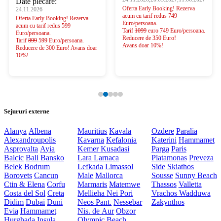
Date plecare:
Oferta Early Booking! Rezerva
24.11.2026
acum cu tarif redus 749
Oferta Early Booking! Rezerva
Euro/persoana.
acum cu tarif redus 599
Tarif
1099
euro 749 Euro/persoana.
Euro/persoana.
Reducere de 350 Euro!
Tarif
899
599 Euro/persoana.
Avans doar 10%!
Reducere de 300 Euro! Avans doar
10%!
Sejururi externe
Alanya
Albena
Mauritius
Kavala
Ozdere
Paralia
Alexandroupolis
Kavarna
Kefalonia
Katerini
Hammamet
Asprovalta
Ayia
Kemer
Kusadasi
Parga
Paris
Balcic
Bali
Bansko
Lara
Larnaca
Platamonas
Preveza
Belek
Bodrum
Lefkada
Limassol
Side
Skiathos
Borovets
Cancun
Male
Mallorca
Sousse
Sunny Beach
Ctin & Elena
Corfu
Marmaris
Matemwe
Thassos
Valletta
Costa del Sol
Creta
Mellieha
Nei Pori
Vrachos
Wadduwa
Didim
Dubai
Duni
Neos Pant.
Nessebar
Zakynthos
Evia
Hammamet
Nis. de Aur
Obzor
Hurghada
Insula
Olympic Beach