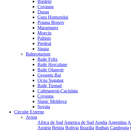
Busteni
Covasna
Durau
Gura Humorului
Poiana Brasov
Maramures
Moeciu
Paltinis
Predeal
Sinaia
Balneoturism
Baile Felix
Baile Herculane
Baile Olanesti
Geoagiu Bai
Ocna Sugatag
Baile Tusnad
Calimanesti-Caciulata
Covasna
Slanic Moldova
Sovata
Circuite Externe
Avion
Africa de Sud
America de Sud
Anglia
Argentina
A
Austria
Belgia
Bolivia
Brazilia
Buthan
Cambogia