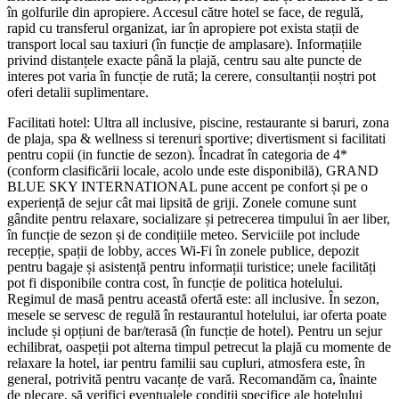
în golfurile din apropiere. Accesul către hotel se face, de regulă,
rapid cu transferul organizat, iar în apropiere pot exista stații de
transport local sau taxiuri (în funcție de amplasare). Informațiile
privind distanțele exacte până la plajă, centru sau alte puncte de
interes pot varia în funcție de rută; la cerere, consultanții noștri pot
oferi detalii suplimentare.
Facilitati hotel: Ultra all inclusive, piscine, restaurante si baruri, zona
de plaja, spa & wellness si terenuri sportive; divertisment si facilitati
pentru copii (in functie de sezon). Încadrat în categoria de 4*
(conform clasificării locale, acolo unde este disponibilă), GRAND
BLUE SKY INTERNATIONAL pune accent pe confort și pe o
experiență de sejur cât mai lipsită de griji. Zonele comune sunt
gândite pentru relaxare, socializare și petrecerea timpului în aer liber,
în funcție de sezon și de condițiile meteo. Serviciile pot include
recepție, spații de lobby, acces Wi‑Fi în zonele publice, depozit
pentru bagaje și asistență pentru informații turistice; unele facilități
pot fi disponibile contra cost, în funcție de politica hotelului.
Regimul de masă pentru această ofertă este: all inclusive. În sezon,
mesele se servesc de regulă în restaurantul hotelului, iar oferta poate
include și opțiuni de bar/terasă (în funcție de hotel). Pentru un sejur
echilibrat, oaspeții pot alterna timpul petrecut la plajă cu momente de
relaxare la hotel, iar pentru familii sau cupluri, atmosfera este, în
general, potrivită pentru vacanțe de vară. Recomandăm ca, înainte
de plecare, să verifici eventualele condiții specifice ale hotelului