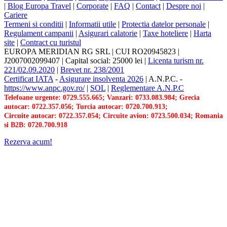
|
Blog Europa Travel
|
Corporate
|
FAQ
|
Contact
|
Despre noi
|
Cariere
Termeni si conditii
|
Informatii utile
|
Protectia datelor personale
|
Regulament campanii
|
Asigurari calatorie
|
Taxe hoteliere
|
Harta
site
|
Contract cu turistul
EUROPA MERIDIAN RG SRL
|
CUI RO20945823
|
J2007002099407
|
Capital social: 25000 lei
|
Licenta turism nr.
221/02.09.2020
|
Brevet nr. 238/2001
Certificat IATA
-
Asigurare insolventa 2026
|
A.N.P.C.
-
https://www.anpc.gov.ro/
|
SOL
|
Reglementare A.N.P.C
Telefoane urgente: 0729.555.665; Vanzari: 0733.083.984; Grecia
autocar: 0722.357.056; Turcia autocar: 0720.700.913;
Circuite autocar: 0722.357.054; Circuite avion: 0723.500.034; Romania
si B2B: 0720.700.918
Rezerva acum!