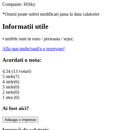
Companie:
HiSky
*Orarul poate suferi modificari pana la data calatoriei
Informatii utile
• tarifele sunt in euro / persoana / sejur;
Afla mai multe!
sau
Fa o rezervare!
Acordati o nota:
4.54 (13 voturi)
5 stele
(7)
4 stele
(6)
3 stele
(0)
2 stele
(0)
1 stea
(0)
Ai fost aici?
Adauga o impresie
Impresii de calatorie