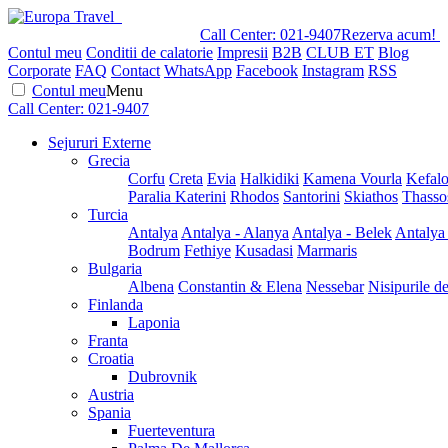
Call Center:
021-9407
Rezerva acum!
Contul meu
Conditii de calatorie
Impresii
B2B
CLUB ET
Blog
Corporate
FAQ
Contact
WhatsApp
Facebook
Instagram
RSS
Contul meu
Menu
Call Center:
021-9407
Sejururi Externe
Grecia
Corfu
Creta
Evia
Halkidiki
Kamena Vourla
Kefalo
Paralia Katerini
Rhodos
Santorini
Skiathos
Thasso
Turcia
Antalya
Antalya - Alanya
Antalya - Belek
Antalya
Bodrum
Fethiye
Kusadasi
Marmaris
Bulgaria
Albena
Constantin & Elena
Nessebar
Nisipurile d
Finlanda
Laponia
Franta
Croatia
Dubrovnik
Austria
Spania
Fuerteventura