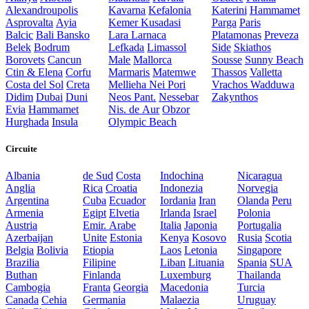
Alexandroupolis
Kavarna
Kefalonia
Katerini
Hammamet
Asprovalta
Ayia
Kemer
Kusadasi
Parga
Paris
Balcic
Bali
Bansko
Lara
Larnaca
Platamonas
Preveza
Belek
Bodrum
Lefkada
Limassol
Side
Skiathos
Borovets
Cancun
Male
Mallorca
Sousse
Sunny Beach
Ctin & Elena
Corfu
Marmaris
Matemwe
Thassos
Valletta
Costa del Sol
Creta
Mellieha
Nei Pori
Vrachos
Wadduwa
Didim
Dubai
Duni
Neos Pant.
Nessebar
Zakynthos
Evia
Hammamet
Nis. de Aur
Obzor
Hurghada
Insula
Olympic Beach
Circuite
Albania
de Sud
Costa
Indochina
Nicaragua
Anglia
Rica
Croatia
Indonezia
Norvegia
Argentina
Cuba
Ecuador
Iordania
Iran
Olanda
Peru
Armenia
Egipt
Elvetia
Irlanda
Israel
Polonia
Austria
Emir. Arabe
Italia
Japonia
Portugalia
Azerbaijan
Unite
Estonia
Kenya
Kosovo
Rusia
Scotia
Belgia
Bolivia
Etiopia
Laos
Letonia
Singapore
Brazilia
Filipine
Liban
Lituania
Spania
SUA
Buthan
Finlanda
Luxemburg
Thailanda
Cambogia
Franta
Georgia
Macedonia
Turcia
Canada
Cehia
Germania
Malaezia
Uruguay