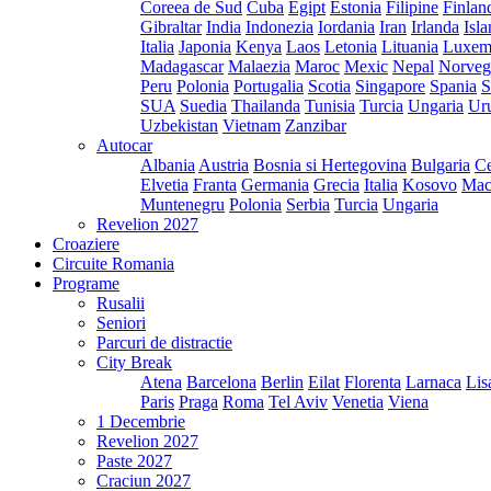
Coreea de Sud
Cuba
Egipt
Estonia
Filipine
Finlan
Gibraltar
India
Indonezia
Iordania
Iran
Irlanda
Isl
Italia
Japonia
Kenya
Laos
Letonia
Lituania
Luxem
Madagascar
Malaezia
Maroc
Mexic
Nepal
Norveg
Peru
Polonia
Portugalia
Scotia
Singapore
Spania
S
SUA
Suedia
Thailanda
Tunisia
Turcia
Ungaria
Ur
Uzbekistan
Vietnam
Zanzibar
Autocar
Albania
Austria
Bosnia si Hertegovina
Bulgaria
Ce
Elvetia
Franta
Germania
Grecia
Italia
Kosovo
Mac
Muntenegru
Polonia
Serbia
Turcia
Ungaria
Revelion 2027
Croaziere
Circuite Romania
Programe
Rusalii
Seniori
Parcuri de distractie
City Break
Atena
Barcelona
Berlin
Eilat
Florenta
Larnaca
Lis
Paris
Praga
Roma
Tel Aviv
Venetia
Viena
1 Decembrie
Revelion 2027
Paste 2027
Craciun 2027