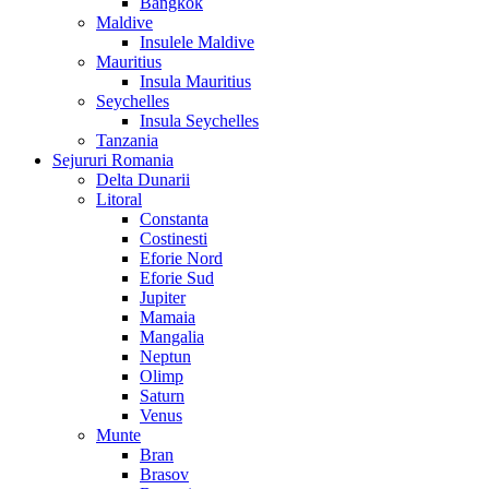
Bangkok
Maldive
Insulele Maldive
Mauritius
Insula Mauritius
Seychelles
Insula Seychelles
Tanzania
Sejururi Romania
Delta Dunarii
Litoral
Constanta
Costinesti
Eforie Nord
Eforie Sud
Jupiter
Mamaia
Mangalia
Neptun
Olimp
Saturn
Venus
Munte
Bran
Brasov