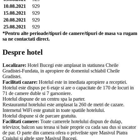
10.08.2021
929
15.08.2021
929
20.08.2021
929
25.08.2021
929
*Pentru alte perioade/tipuri de camere/tipuri de masa va rugam
sa ne contactati direct.
Despre hotel
Localizare:
Hotel Bucegi este amplasat in statiunea Cheile
Gradistei-Fundata, in apropiere de domeniul schiabil Cheile
Gradistei.
Facilitati cazare:
Hotelul este in imediata apropiere a receptiei.
Hotelul este dispus pe 6 etaje si are o capacitate de 170 de locuri in
71 de camere duble si 7 garsoniere.
Hotelul dispune de un centru spa la parter.
Restaurantul hotelului este amplasat la 260 de metri de cazare.
Internetul WiFi este gratuit in toate spatiile hotelului.
Hotelul dispune si de parcare gratuita.
Facilitati camere:
Toate camerele hotelului dispun de dulap,
televizor, balcon sau terasa si baie proprie cu cada sau dus si uscator
de par. O parte din camera ofera o priveliste spre Masivul Piatra
Craiului si altele spre Masivul Bucegi.