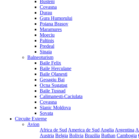
Busteni
Covasna
Durau
Gura Humorului
Poiana Brasov
Maramures
Moeciu
Paltinis
Predeal
Sinaia
Balneoturism
Baile Felix
Baile Herculane
Baile Olanesti
Geoagiu Bai
Ocna Sugatag
Baile Tusnad
Calimanesti-Caciulata
Covasna
Slanic Moldova
Sovata
Circuite Externe
Avion
Africa de Sud
America de Sud
Anglia
Argentina
A
Austria
Belgia
Bolivia
Brazilia
Buthan
Cambogia