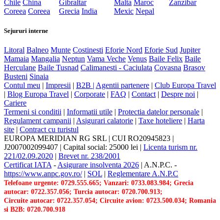
Chile
China
Gibraltar
Malta
Maroc
Zanzibar
Coreea
Coreea
Grecia
India
Mexic
Nepal
Sejururi interne
Litoral
Balneo
Munte
Costinesti
Eforie Nord
Eforie Sud
Jupiter
Mamaia
Mangalia
Neptun
Vama Veche
Venus
Baile Felix
Baile
Herculane
Baile Tusnad
Calimanesti - Caciulata
Covasna
Brasov
Busteni
Sinaia
Contul meu
|
Impresii
|
B2B |
Agentii partenere
|
Club Europa Travel
|
Blog Europa Travel
|
Corporate
|
FAQ
|
Contact
|
Despre noi
|
Cariere
Termeni si conditii
|
Informatii utile
|
Protectia datelor personale
|
Regulament campanii
|
Asigurari calatorie
|
Taxe hoteliere
|
Harta
site
|
Contract cu turistul
EUROPA MERIDIAN RG SRL
|
CUI RO20945823
|
J2007002099407
|
Capital social: 25000 lei
|
Licenta turism nr.
221/02.09.2020
|
Brevet nr. 238/2001
Certificat IATA
-
Asigurare insolventa 2026
|
A.N.P.C.
-
https://www.anpc.gov.ro/
|
SOL
|
Reglementare A.N.P.C
Telefoane urgente: 0729.555.665; Vanzari: 0733.083.984; Grecia
autocar: 0722.357.056; Turcia autocar: 0720.700.913;
Circuite autocar: 0722.357.054; Circuite avion: 0723.500.034; Romania
si B2B: 0720.700.918