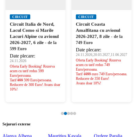
CIRCUIT
CIRCUIT
Circuit Italia de Nord,
Circuit Coasta
Lacul Como si Marile
Amalfitana cu avionul
Lacuri Alpine cu avionul
2026-2027, 8 zile
- de la
2026-2027, 6 zile
- de la
749 Euro
599 Euro
Date plecare:
24.11.2026,20.03.2027,11.06.2027
Date plecare:
Oferta Early Booking! Rezerva
24.11.2026
acum cu tarif redus 749
Oferta Early Booking! Rezerva
Euro/persoana.
acum cu tarif redus 599
Tarif
1099
euro 749 Euro/persoana.
Euro/persoana.
Reducere de 350 Euro!
Tarif
899
599 Euro/persoana.
Avans doar 10%!
Reducere de 300 Euro! Avans doar
10%!
Sejururi externe
Alanya
Albena
Mauritius
Kavala
Ozdere
Paralia