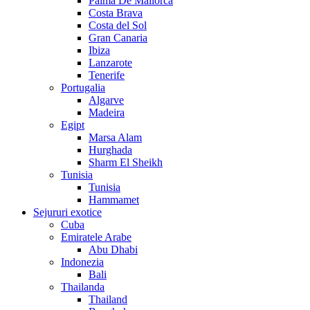
Palma De Mallorca
Costa Brava
Costa del Sol
Gran Canaria
Ibiza
Lanzarote
Tenerife
Portugalia
Algarve
Madeira
Egipt
Marsa Alam
Hurghada
Sharm El Sheikh
Tunisia
Tunisia
Hammamet
Sejururi exotice
Cuba
Emiratele Arabe
Abu Dhabi
Indonezia
Bali
Thailanda
Thailand