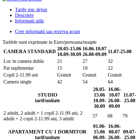
Tarife mic dejun
Descriere
Informatii utile
Cere informatii sau rezerva acum
Tarifele sunt exprimate in Euro/persoana/noapte
20.05-15.06
16.06-10.07
CAMERA STANDARD
11.07-25.08
10.09-30.09
26.08-09.09
Loc in camera dubla
21
27
32
Pat suplimentar
15
19
22
Copil 2-11.99 ani
Gratuit
Gratuit
Gratuit
Camera single
42
54
64
20.05-
16.06-
STUDIO
15.06
10.07
11.07-
tarif/unitate
10.09-
26.08-
25.08
30.09
09.09
2 adulti, 2 adulti + 1 copil 2-11.99 ani, 2
57
68
79
adulti + 2 copii 2-11.99 ani, 3 adulti
01.06-
16.06-
APARTAMENT CU 1 DORMITOR
15.06
08.07
09.07-
tarif/unitate
06.09-
26.08-
25.08