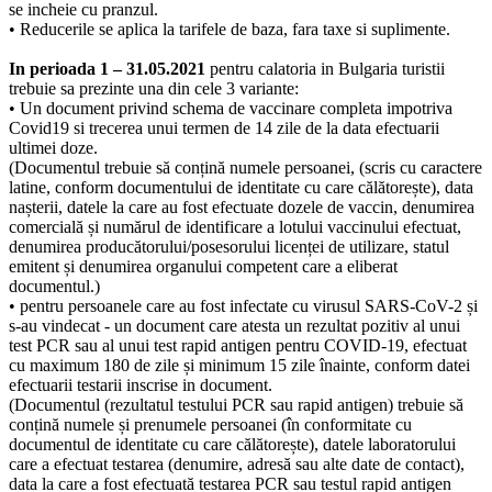
se incheie cu pranzul.
• Reducerile se aplica la tarifele de baza, fara taxe si suplimente.
In perioada 1 – 31.05.2021
pentru calatoria in Bulgaria turistii
trebuie sa prezinte una din cele 3 variante:
• Un document privind schema de vaccinare completa impotriva
Covid19 si trecerea unui termen de 14 zile de la data efectuarii
ultimei doze.
(Documentul trebuie să conțină numele persoanei, (scris cu caractere
latine, conform documentului de identitate cu care călătorește), data
nașterii, datele la care au fost efectuate dozele de vaccin, denumirea
comercială și numărul de identificare a lotului vaccinului efectuat,
denumirea producătorului/posesorului licenței de utilizare, statul
emitent și denumirea organului competent care a eliberat
documentul.)
• pentru persoanele care au fost infectate cu virusul SARS-CoV-2 și
s-au vindecat - un document care atesta un rezultat pozitiv al unui
test PCR sau al unui test rapid antigen pentru COVID-19, efectuat
cu maximum 180 de zile și minimum 15 zile înainte, conform datei
efectuarii testarii inscrise in document.
(Documentul (rezultatul testului PCR sau rapid antigen) trebuie să
conțină numele și prenumele persoanei (în conformitate cu
documentul de identitate cu care călătorește), datele laboratorului
care a efectuat testarea (denumire, adresă sau alte date de contact),
data la care a fost efectuată testarea PCR sau testul rapid antigen