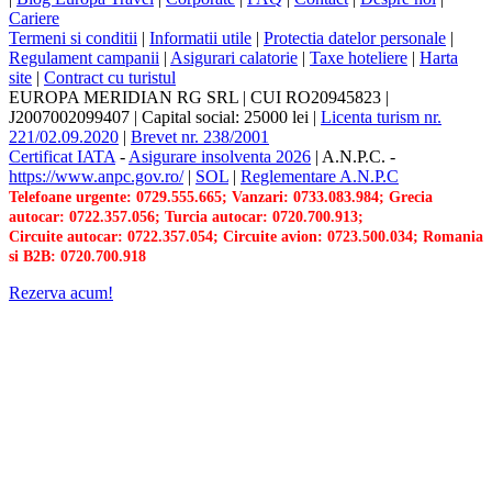
Cariere
Termeni si conditii
|
Informatii utile
|
Protectia datelor personale
|
Regulament campanii
|
Asigurari calatorie
|
Taxe hoteliere
|
Harta
site
|
Contract cu turistul
EUROPA MERIDIAN RG SRL
|
CUI RO20945823
|
J2007002099407
|
Capital social: 25000 lei
|
Licenta turism nr.
221/02.09.2020
|
Brevet nr. 238/2001
Certificat IATA
-
Asigurare insolventa 2026
|
A.N.P.C.
-
https://www.anpc.gov.ro/
|
SOL
|
Reglementare A.N.P.C
Telefoane urgente: 0729.555.665; Vanzari: 0733.083.984; Grecia
autocar: 0722.357.056; Turcia autocar: 0720.700.913;
Circuite autocar: 0722.357.054; Circuite avion: 0723.500.034; Romania
si B2B: 0720.700.918
Rezerva acum!