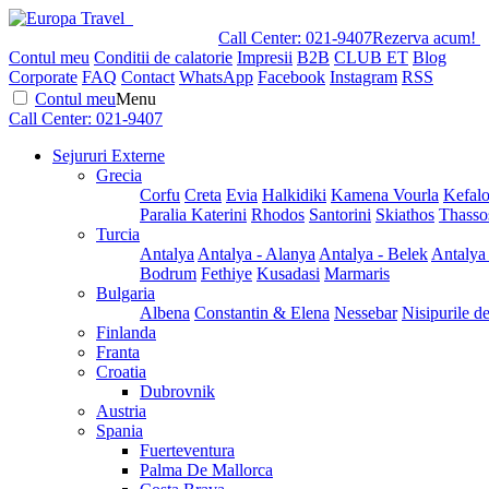
Call Center:
021-9407
Rezerva acum!
Contul meu
Conditii de calatorie
Impresii
B2B
CLUB ET
Blog
Corporate
FAQ
Contact
WhatsApp
Facebook
Instagram
RSS
Contul meu
Menu
Call Center:
021-9407
Sejururi Externe
Grecia
Corfu
Creta
Evia
Halkidiki
Kamena Vourla
Kefalo
Paralia Katerini
Rhodos
Santorini
Skiathos
Thasso
Turcia
Antalya
Antalya - Alanya
Antalya - Belek
Antalya
Bodrum
Fethiye
Kusadasi
Marmaris
Bulgaria
Albena
Constantin & Elena
Nessebar
Nisipurile d
Finlanda
Franta
Croatia
Dubrovnik
Austria
Spania
Fuerteventura
Palma De Mallorca