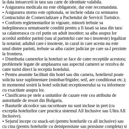
la data intoarcerii in tara sau carte de identitate valabila.
• Asigurarea medicala nu este obligatorie, dar este recomandata.
• Asigurarea storno este optionala, se incheie odata cu semnarea
Contractului de Comercializare a Pachetului de Servicii Turistice.
• Conform reglementarilor in vigoare, minorii trebuie sa
indeplineasca urmatoarele conditii pentru a fi lasati sa iasa din tara:
sa calatoreasca cu cel putin un adult insotitor; sa aiba asupra lor
acordul ambilor parinti (sau al parintelui care nu-i insoteste) legalizat
la notariat; adultul care-i insoteste, in cazul in care acesta nu este
unul dintre parinti, trebuie sa aiba cazier judiciar pe care sa-l prezinte
la frontiera.
• Distributia camerelor la hoteluri se face de catre receptiile acestora;
problemele legate de amplasarea sau aspectul camerei se rezolva de
catre turist direct la receptia hotelului.
• Pentru anumite facilitati din hotel sau din camera, hotelierul poate
solicita taxe suplimentare (minibar/frigider, seif, aer conditionat etc.);
in momentul sosirii la hotel solicitati receptionerului sa va informeze
cu exactitate asupra lor.
• Clasificarea pe stele a unitatilor de cazare este cea atribuita de
autoritatile de resort din Bulgaria.
• Bauturile alcoolice sau racoritoare nu sunt incluse in pret (cu
exceptia hotelurilor care practica sistemul All Inclusive sau Ultra All
Inclusive).
• Sejurul incepe cu snack-uri (pentru hotelurile cu all inclusive) sau
cu cina (pentru hotelurile cu demipensiune sau pensiune completa) si