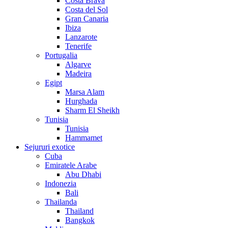
Costa Brava
Costa del Sol
Gran Canaria
Ibiza
Lanzarote
Tenerife
Portugalia
Algarve
Madeira
Egipt
Marsa Alam
Hurghada
Sharm El Sheikh
Tunisia
Tunisia
Hammamet
Sejururi exotice
Cuba
Emiratele Arabe
Abu Dhabi
Indonezia
Bali
Thailanda
Thailand
Bangkok