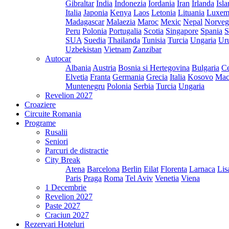
Gibraltar
India
Indonezia
Iordania
Iran
Irlanda
Isl
Italia
Japonia
Kenya
Laos
Letonia
Lituania
Luxem
Madagascar
Malaezia
Maroc
Mexic
Nepal
Norveg
Peru
Polonia
Portugalia
Scotia
Singapore
Spania
S
SUA
Suedia
Thailanda
Tunisia
Turcia
Ungaria
Ur
Uzbekistan
Vietnam
Zanzibar
Autocar
Albania
Austria
Bosnia si Hertegovina
Bulgaria
Ce
Elvetia
Franta
Germania
Grecia
Italia
Kosovo
Mac
Muntenegru
Polonia
Serbia
Turcia
Ungaria
Revelion 2027
Croaziere
Circuite Romania
Programe
Rusalii
Seniori
Parcuri de distractie
City Break
Atena
Barcelona
Berlin
Eilat
Florenta
Larnaca
Lis
Paris
Praga
Roma
Tel Aviv
Venetia
Viena
1 Decembrie
Revelion 2027
Paste 2027
Craciun 2027
Rezervari Hoteluri