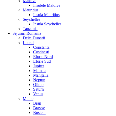
Maldive
Insulele Maldive
Mauritius
Insula Mauritius
Seychelles
Insula Seychelles
Tanzania
Sejururi Romania
Delta Dunarii
Litoral
Constanta
Costinesti
Eforie Nord
Eforie Sud
Jupiter
Mamaia
Mangalia
Neptun
Olimp
Saturn
Venus
Munte
Bran
Brasov
Busteni