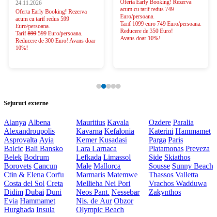
Oferta Early Booking! Rezerva
24.11.2026
acum cu tarif redus 749
Oferta Early Booking! Rezerva
Euro/persoana.
acum cu tarif redus 599
Tarif
1099
euro 749 Euro/persoana.
Euro/persoana.
Reducere de 350 Euro!
Tarif
899
599 Euro/persoana.
Avans doar 10%!
Reducere de 300 Euro! Avans doar
10%!
Sejururi externe
Alanya
Albena
Mauritius
Kavala
Ozdere
Paralia
Alexandroupolis
Kavarna
Kefalonia
Katerini
Hammamet
Asprovalta
Ayia
Kemer
Kusadasi
Parga
Paris
Balcic
Bali
Bansko
Lara
Larnaca
Platamonas
Preveza
Belek
Bodrum
Lefkada
Limassol
Side
Skiathos
Borovets
Cancun
Male
Mallorca
Sousse
Sunny Beach
Ctin & Elena
Corfu
Marmaris
Matemwe
Thassos
Valletta
Costa del Sol
Creta
Mellieha
Nei Pori
Vrachos
Wadduwa
Didim
Dubai
Duni
Neos Pant.
Nessebar
Zakynthos
Evia
Hammamet
Nis. de Aur
Obzor
Hurghada
Insula
Olympic Beach