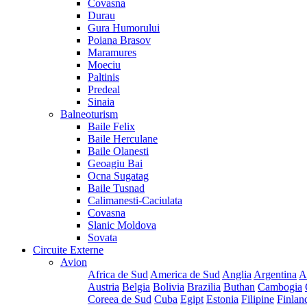
Covasna
Durau
Gura Humorului
Poiana Brasov
Maramures
Moeciu
Paltinis
Predeal
Sinaia
Balneoturism
Baile Felix
Baile Herculane
Baile Olanesti
Geoagiu Bai
Ocna Sugatag
Baile Tusnad
Calimanesti-Caciulata
Covasna
Slanic Moldova
Sovata
Circuite Externe
Avion
Africa de Sud
America de Sud
Anglia
Argentina
A
Austria
Belgia
Bolivia
Brazilia
Buthan
Cambogia
Coreea de Sud
Cuba
Egipt
Estonia
Filipine
Finlan