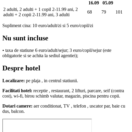
16.09
05.09
2 adulti, 2 adulti + 1 copil 2-11.99 ani, 2
68
79
101
adulti + 2 copii 2-11.99 ani, 3 adulti
Supliment cina: 10 euro/adult/zi si 5 euro/copil/zi
Nu sunt incluse
• taxa de statiune 6 euro/adult/sejur; 3 euro/copil/sejur (este
obligatorie si se achita la sediul agentiei);
Despre hotel
Localizare:
pe plaja , in centrul statiunii.
Facilitati hotel:
receptie , restaurant, 2 lifturi, parcare, seif (contra
cost), wi-fi, birou schimb valutar, magazin, piscina pentru copii.
Dotari camere:
aer conditionat, TV , telefon , uscator par, baie cu
dus, balcon.