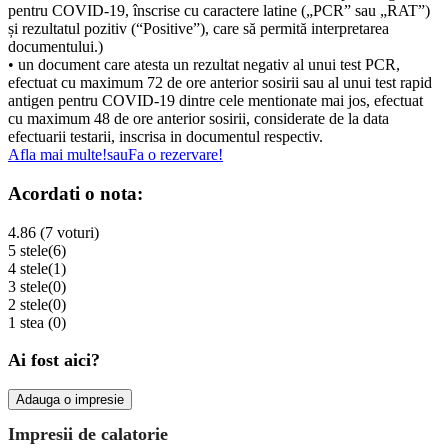
pentru COVID-19, înscrise cu caractere latine („PCR” sau „RAT”)
și rezultatul pozitiv (“Positive”), care să permită interpretarea
documentului.)
• un document care atesta un rezultat negativ al unui test PCR,
efectuat cu maximum 72 de ore anterior sosirii sau al unui test rapid
antigen pentru COVID-19 dintre cele mentionate mai jos, efectuat
cu maximum 48 de ore anterior sosirii, considerate de la data
efectuarii testarii, inscrisa in documentul respectiv.
Afla mai multe!
sau
Fa o rezervare!
Acordati o nota:
4.86 (7 voturi)
5 stele
(6)
4 stele
(1)
3 stele
(0)
2 stele
(0)
1 stea
(0)
Ai fost aici?
Adauga o impresie
Impresii de calatorie