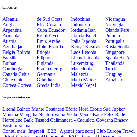
Circuite
Albania
de Sud
Costa
Indochina
Nicaragua
Anglia
Rica
Croatia
Indonezia
Norvegia
Argentina
Cuba
Ecuador
Iordania
Iran
Olanda
Peru
Armenia
Egipt
Elvetia
Irlanda
Israel
Polonia
Austria
Emir. Arabe
Italia
Japonia
Portugalia
Azerbaijan
Unite
Estonia
Kenya
Kosovo
Rusia
Scotia
Belgia
Bolivia
Etiopia
Laos
Letonia
Singapore
Brazilia
Filipine
Liban
Lituania
Spania
SUA
Buthan
Finlanda
Luxemburg
Thailanda
Cambogia
Franta
Georgia
Macedonia
Turcia
Canada
Cehia
Germania
Malaezia
Uruguay
Chile
China
Gibraltar
Malta
Maroc
Zanzibar
Coreea
Coreea
Grecia
India
Mexic
Nepal
Sejururi interne
Litoral
Balneo
Munte
Costinesti
Eforie Nord
Eforie Sud
Jupiter
Mamaia
Mangalia
Neptun
Vama Veche
Venus
Baile Felix
Baile
Herculane
Baile Tusnad
Calimanesti - Caciulata
Covasna
Brasov
Busteni
Sinaia
Contul meu
|
Impresii
|
B2B |
Agentii partenere
|
Club Europa Travel
|
Blog Europa Travel
|
Corporate
|
FAQ
|
Contact
|
Despre noi
|