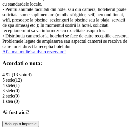
cu standardele locale.
• Pentru anumite facilitati din hotel sau din camera, hotelierul poate
solicitata sume suplimentare (minibar/frigider, seif, aerconditionat,
wifi, prosoape la piscine, sezlonguri la piscine sau la plaja, servicii
de spa simasaj etc.); In momentul sosirii la hotel, solicitati
receptionerului sa va informeze cu exactitate asupra lor.
• Distributia camerelor la hoteluri se face de catre receptiile acestora.
Problemele legate de amplasarea sau aspectul camerei se rezolva de
catre turist direct la receptia hotelului.
Afla mai multe!
sau
Fa o rezervare!
Acordati o nota:
4.92 (13 voturi)
5 stele
(12)
4 stele
(1)
3 stele
(0)
2 stele
(0)
1 stea
(0)
Ai fost aici?
Adauga o impresie