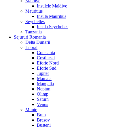
Maldive
Insulele Maldive
Mauritius
Insula Mauritius
Seychelles
Insula Seychelles
Tanzania
Sejururi Romania
Delta Dunarii
Litoral
Constanta
Costinesti
Eforie Nord
Eforie Sud
Jupiter
Mamaia
Mangalia
Neptun
Olimp
Saturn
Venus
Munte
Bran
Brasov
Busteni