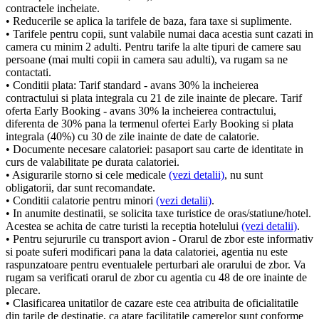
contractele incheiate.
• Reducerile se aplica la tarifele de baza, fara taxe si suplimente.
• Tarifele pentru copii, sunt valabile numai daca acestia sunt cazati in
camera cu minim 2 adulti. Pentru tarife la alte tipuri de camere sau
persoane (mai multi copii in camera sau adulti), va rugam sa ne
contactati.
• Conditii plata: Tarif standard - avans 30% la incheierea
contractului si plata integrala cu 21 de zile inainte de plecare. Tarif
oferta Early Booking - avans 30% la incheierea contractului,
diferenta de 30% pana la termenul ofertei Early Booking si plata
integrala (40%) cu 30 de zile inainte de date de calatorie.
• Documente necesare calatoriei: pasaport sau carte de identitate in
curs de valabilitate pe durata calatoriei.
• Asigurarile storno si cele medicale
(vezi detalii)
, nu sunt
obligatorii, dar sunt recomandate.
• Conditii calatorie pentru minori
(vezi detalii)
.
• In anumite destinatii, se solicita taxe turistice de oras/statiune/hotel.
Acestea se achita de catre turisti la receptia hotelului
(vezi detalii)
.
• Pentru sejururile cu transport avion - Orarul de zbor este informativ
si poate suferi modificari pana la data calatoriei, agentia nu este
raspunzatoare pentru eventualele perturbari ale orarului de zbor. Va
rugam sa verificati orarul de zbor cu agentia cu 48 de ore inainte de
plecare.
• Clasificarea unitatilor de cazare este cea atribuita de oficialitatile
din tarile de destinatie, ca atare facilitatile camerelor sunt conforme