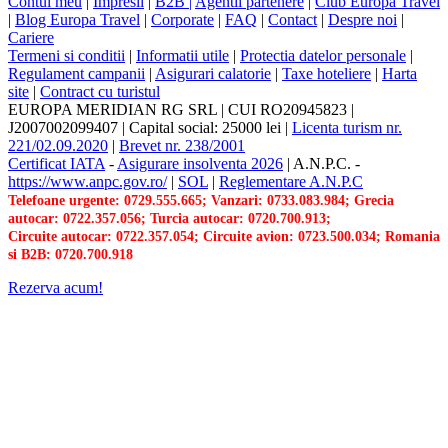
Contul meu
|
Impresii
|
B2B |
Agentii partenere
|
Club Europa Travel
|
Blog Europa Travel
|
Corporate
|
FAQ
|
Contact
|
Despre noi
|
Cariere
Termeni si conditii
|
Informatii utile
|
Protectia datelor personale
|
Regulament campanii
|
Asigurari calatorie
|
Taxe hoteliere
|
Harta
site
|
Contract cu turistul
EUROPA MERIDIAN RG SRL
|
CUI RO20945823
|
J2007002099407
|
Capital social: 25000 lei
|
Licenta turism nr.
221/02.09.2020
|
Brevet nr. 238/2001
Certificat IATA
-
Asigurare insolventa 2026
|
A.N.P.C.
-
https://www.anpc.gov.ro/
|
SOL
|
Reglementare A.N.P.C
Telefoane urgente: 0729.555.665; Vanzari: 0733.083.984; Grecia
autocar: 0722.357.056; Turcia autocar: 0720.700.913;
Circuite autocar: 0722.357.054; Circuite avion: 0723.500.034; Romania
si B2B: 0720.700.918
Rezerva acum!