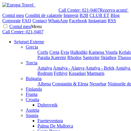
Call Center:
021-9407
Rezerva acum!
Contul meu
Conditii de calatorie
Impresii
B2B
CLUB ET
Blog
Corporate
FAQ
Contact
WhatsApp
Facebook
Instagram
RSS
Contul meu
Menu
Call Center:
021-9407
Sejururi Externe
Grecia
Corfu
Creta
Evia
Halkidiki
Kamena Vourla
Kefalo
Paralia Katerini
Rhodos
Santorini
Skiathos
Thasso
Turcia
Antalya
Antalya - Alanya
Antalya - Belek
Antalya
Bodrum
Fethiye
Kusadasi
Marmaris
Bulgaria
Albena
Constantin & Elena
Nessebar
Nisipurile d
Finlanda
Franta
Croatia
Dubrovnik
Austria
Spania
Fuerteventura
Palma De Mallorca