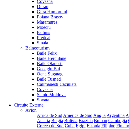
Covasna
Durau
Gura Humorului
Poiana Brasov
Maramures
Moeciu
Paltinis
Predeal
Sinaia
Balneoturism
Baile Felix
Baile Herculane
Baile Olanesti
Geoagiu Bai
Ocna Sugatag
Baile Tusnad
Calimanesti-Caciulata
Covasna
Slanic Moldova
Sovata
Circuite Externe
Avion
Africa de Sud
America de Sud
Anglia
Argentina
A
Austria
Belgia
Bolivia
Brazilia
Buthan
Cambogia
Coreea de Sud
Cuba
Egipt
Estonia
Filipine
Finlan