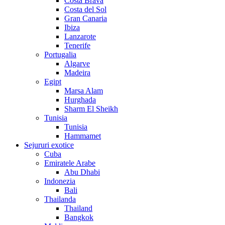
Costa Brava
Costa del Sol
Gran Canaria
Ibiza
Lanzarote
Tenerife
Portugalia
Algarve
Madeira
Egipt
Marsa Alam
Hurghada
Sharm El Sheikh
Tunisia
Tunisia
Hammamet
Sejururi exotice
Cuba
Emiratele Arabe
Abu Dhabi
Indonezia
Bali
Thailanda
Thailand
Bangkok