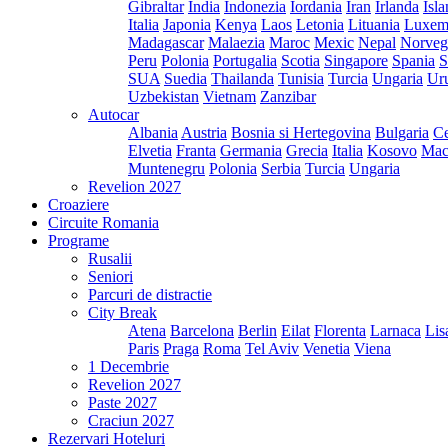
Gibraltar
India
Indonezia
Iordania
Iran
Irlanda
Isl
Italia
Japonia
Kenya
Laos
Letonia
Lituania
Luxem
Madagascar
Malaezia
Maroc
Mexic
Nepal
Norveg
Peru
Polonia
Portugalia
Scotia
Singapore
Spania
S
SUA
Suedia
Thailanda
Tunisia
Turcia
Ungaria
Ur
Uzbekistan
Vietnam
Zanzibar
Autocar
Albania
Austria
Bosnia si Hertegovina
Bulgaria
Ce
Elvetia
Franta
Germania
Grecia
Italia
Kosovo
Mac
Muntenegru
Polonia
Serbia
Turcia
Ungaria
Revelion 2027
Croaziere
Circuite Romania
Programe
Rusalii
Seniori
Parcuri de distractie
City Break
Atena
Barcelona
Berlin
Eilat
Florenta
Larnaca
Lis
Paris
Praga
Roma
Tel Aviv
Venetia
Viena
1 Decembrie
Revelion 2027
Paste 2027
Craciun 2027
Rezervari Hoteluri