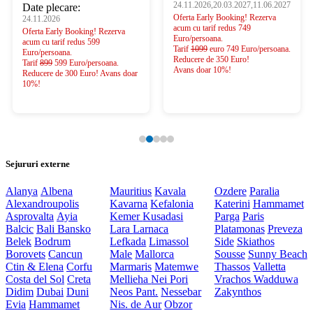
24.11.2026,20.03.2027,11.06.2027
Date plecare:
Oferta Early Booking! Rezerva
24.11.2026
acum cu tarif redus 749
Oferta Early Booking! Rezerva
Euro/persoana.
acum cu tarif redus 599
Tarif
1099
euro 749 Euro/persoana.
Euro/persoana.
Reducere de 350 Euro!
Tarif
899
599 Euro/persoana.
Avans doar 10%!
Reducere de 300 Euro! Avans doar
10%!
Sejururi externe
Alanya
Albena
Mauritius
Kavala
Ozdere
Paralia
Alexandroupolis
Kavarna
Kefalonia
Katerini
Hammamet
Asprovalta
Ayia
Kemer
Kusadasi
Parga
Paris
Balcic
Bali
Bansko
Lara
Larnaca
Platamonas
Preveza
Belek
Bodrum
Lefkada
Limassol
Side
Skiathos
Borovets
Cancun
Male
Mallorca
Sousse
Sunny Beach
Ctin & Elena
Corfu
Marmaris
Matemwe
Thassos
Valletta
Costa del Sol
Creta
Mellieha
Nei Pori
Vrachos
Wadduwa
Didim
Dubai
Duni
Neos Pant.
Nessebar
Zakynthos
Evia
Hammamet
Nis. de Aur
Obzor