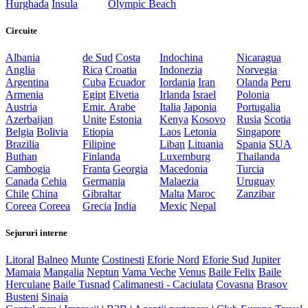
Hurghada
Insula
Olympic Beach
Circuite
Albania
de Sud
Costa
Indochina
Nicaragua
Anglia
Rica
Croatia
Indonezia
Norvegia
Argentina
Cuba
Ecuador
Iordania
Iran
Olanda
Peru
Armenia
Egipt
Elvetia
Irlanda
Israel
Polonia
Austria
Emir. Arabe
Italia
Japonia
Portugalia
Azerbaijan
Unite
Estonia
Kenya
Kosovo
Rusia
Scotia
Belgia
Bolivia
Etiopia
Laos
Letonia
Singapore
Brazilia
Filipine
Liban
Lituania
Spania
SUA
Buthan
Finlanda
Luxemburg
Thailanda
Cambogia
Franta
Georgia
Macedonia
Turcia
Canada
Cehia
Germania
Malaezia
Uruguay
Chile
China
Gibraltar
Malta
Maroc
Zanzibar
Coreea
Coreea
Grecia
India
Mexic
Nepal
Sejururi interne
Litoral
Balneo
Munte
Costinesti
Eforie Nord
Eforie Sud
Jupiter
Mamaia
Mangalia
Neptun
Vama Veche
Venus
Baile Felix
Baile
Herculane
Baile Tusnad
Calimanesti - Caciulata
Covasna
Brasov
Busteni
Sinaia