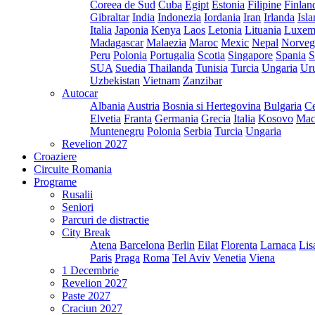
Coreea de Sud
Cuba
Egipt
Estonia
Filipine
Finlan
Gibraltar
India
Indonezia
Iordania
Iran
Irlanda
Isl
Italia
Japonia
Kenya
Laos
Letonia
Lituania
Luxem
Madagascar
Malaezia
Maroc
Mexic
Nepal
Norveg
Peru
Polonia
Portugalia
Scotia
Singapore
Spania
S
SUA
Suedia
Thailanda
Tunisia
Turcia
Ungaria
Ur
Uzbekistan
Vietnam
Zanzibar
Autocar
Albania
Austria
Bosnia si Hertegovina
Bulgaria
Ce
Elvetia
Franta
Germania
Grecia
Italia
Kosovo
Mac
Muntenegru
Polonia
Serbia
Turcia
Ungaria
Revelion 2027
Croaziere
Circuite Romania
Programe
Rusalii
Seniori
Parcuri de distractie
City Break
Atena
Barcelona
Berlin
Eilat
Florenta
Larnaca
Lis
Paris
Praga
Roma
Tel Aviv
Venetia
Viena
1 Decembrie
Revelion 2027
Paste 2027
Craciun 2027