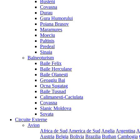
Busteni
Covasna
Durau
Gura Humorului
Poiana Brasov
Maramures
Moeciu
Paltinis
Predeal
Sinaia
Balneoturism
Baile Felix
Baile Herculane
Baile Olanesti
Geoagiu Bai
Ocna Sugatag
Baile Tusnad
Calimanesti-Caciulata
Covasna
Slanic Moldova
Sovata
Circuite Externe
Avion
Africa de Sud
America de Sud
Anglia
Argentina
A
Austria
Belgia
Bolivia
Brazilia
Buthan
Cambogia