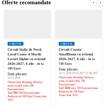
Oferte recomandate
‹
›
CIRCUIT
CIRCUIT
Circuit Italia de Nord,
Circuit Coasta
Lacul Como si Marile
Amalfitana cu avionul
Lacuri Alpine cu avionul
2026-2027, 8 zile
- de la
2026-2027, 6 zile
- de la
749 Euro
599 Euro
Date plecare:
24.11.2026,20.03.2027,11.06.2027
Date plecare:
Oferta Early Booking! Rezerva
24.11.2026
acum cu tarif redus 749
Oferta Early Booking! Rezerva
Euro/persoana.
acum cu tarif redus 599
Tarif
1099
euro 749 Euro/persoana.
Euro/persoana.
Reducere de 350 Euro!
Tarif
899
599 Euro/persoana.
Avans doar 10%!
Reducere de 300 Euro! Avans doar
10%!