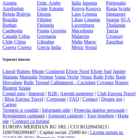
Austria
Emir. Arabe
Italia
Japonia
Portugalia
Azerbaijan
Unite
Estonia
Kenya
Kosovo
Rusia
Scotia
Belgia
Bolivia
Etiopia
Laos
Letonia
Singapore
Brazilia
Filipine
Liban
Lituania
Spania
SUA
Buthan
Finlanda
Luxemburg
Thailanda
Cambogia
Franta
Georgia
Macedonia
Turcia
Canada
Cehia
Germania
Malaezia
Uruguay
Chile
China
Gibraltar
Malta
Maroc
Zanzibar
Coreea
Coreea
Grecia
India
Mexic
Nepal
Sejururi interne
Litoral
Balneo
Munte
Costinesti
Eforie Nord
Eforie Sud
Jupiter
Mamaia
Mangalia
Neptun
Vama Veche
Venus
Baile Felix
Baile
Herculane
Baile Tusnad
Calimanesti - Caciulata
Covasna
Brasov
Busteni
Sinaia
Contul meu
|
Impresii
|
B2B |
Agentii partenere
|
Club Europa Travel
|
Blog Europa Travel
|
Corporate
|
FAQ
|
Contact
|
Despre noi
|
Cariere
Termeni si conditii
|
Informatii utile
|
Protectia datelor personale
|
Regulament campanii
|
Asigurari calatorie
|
Taxe hoteliere
|
Harta
site
|
Contract cu turistul
EUROPA MERIDIAN RG SRL
|
CUI RO20945823
|
J2007002099407
|
Capital social: 25000 lei
|
Licenta turism nr.
221/02.09.2020
|
Brevet nr. 238/2001