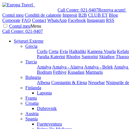
Call Center:
021-9407
Rezerva acum!
Contul meu
Conditii de calatorie
Impresii
B2B
CLUB ET
Blog
Corporate
FAQ
Contact
WhatsApp
Facebook
Instagram
RSS
Contul meu
Menu
Call Center:
021-9407
Sejururi Externe
Grecia
Corfu
Creta
Evia
Halkidiki
Kamena Vourla
Kefalo
Paralia Katerini
Rhodos
Santorini
Skiathos
Thasso
Turcia
Antalya
Antalya - Alanya
Antalya - Belek
Antalya
Bodrum
Fethiye
Kusadasi
Marmaris
Bulgaria
Albena
Constantin & Elena
Nessebar
Nisipurile d
Finlanda
Laponia
Franta
Croatia
Dubrovnik
Austria
Spania
Fuerteventura