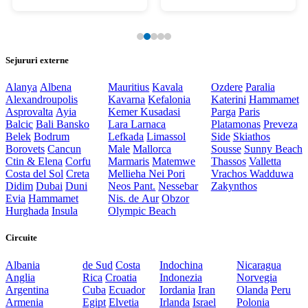
Sejururi externe
Alanya
Albena
Mauritius
Kavala
Ozdere
Paralia
Alexandroupolis
Kavarna
Kefalonia
Katerini
Hammamet
Asprovalta
Ayia
Kemer
Kusadasi
Parga
Paris
Balcic
Bali
Bansko
Lara
Larnaca
Platamonas
Preveza
Belek
Bodrum
Lefkada
Limassol
Side
Skiathos
Borovets
Cancun
Male
Mallorca
Sousse
Sunny Beach
Ctin & Elena
Corfu
Marmaris
Matemwe
Thassos
Valletta
Costa del Sol
Creta
Mellieha
Nei Pori
Vrachos
Wadduwa
Didim
Dubai
Duni
Neos Pant.
Nessebar
Zakynthos
Evia
Hammamet
Nis. de Aur
Obzor
Hurghada
Insula
Olympic Beach
Circuite
Albania
de Sud
Costa
Indochina
Nicaragua
Anglia
Rica
Croatia
Indonezia
Norvegia
Argentina
Cuba
Ecuador
Iordania
Iran
Olanda
Peru
Armenia
Egipt
Elvetia
Irlanda
Israel
Polonia