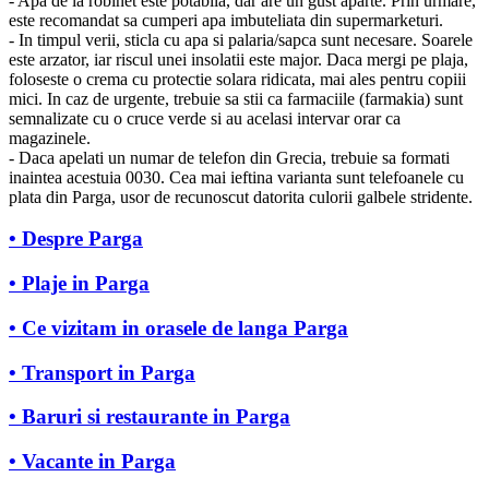
- Apa de la robinet este potabila, dar are un gust aparte. Prin urmare,
este recomandat sa cumperi apa imbuteliata din supermarketuri.
- In timpul verii, sticla cu apa si palaria/sapca sunt necesare. Soarele
este arzator, iar riscul unei insolatii este major. Daca mergi pe plaja,
foloseste o crema cu protectie solara ridicata, mai ales pentru copiii
mici. In caz de urgente, trebuie sa stii ca farmaciile (farmakia) sunt
semnalizate cu o cruce verde si au acelasi intervar orar ca
magazinele.
- Daca apelati un numar de telefon din Grecia, trebuie sa formati
inaintea acestuia 0030. Cea mai ieftina varianta sunt telefoanele cu
plata din Parga, usor de recunoscut datorita culorii galbele stridente.
• Despre Parga
• Plaje in Parga
• Ce vizitam in orasele de langa Parga
• Transport in Parga
• Baruri si restaurante in Parga
• Vacante in Parga