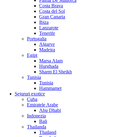
Palma De Mallorca
Costa Brava
Costa del Sol
Gran Canaria
Ibiza
Lanzarote
Tenerife
Portugalia
Algarve
Madeira
Egipt
Marsa Alam
Hurghada
Sharm El Sheikh
Tunisia
Tunisia
Hammamet
Sejururi exotice
Cuba
Emiratele Arabe
Abu Dhabi
Indonezia
Bali
Thailanda
Thailand