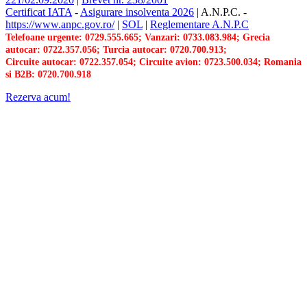
Certificat IATA
-
Asigurare insolventa 2026
|
A.N.P.C.
-
https://www.anpc.gov.ro/
|
SOL
|
Reglementare A.N.P.C
Telefoane urgente: 0729.555.665; Vanzari: 0733.083.984; Grecia
autocar: 0722.357.056; Turcia autocar: 0720.700.913;
Circuite autocar: 0722.357.054; Circuite avion: 0723.500.034; Romania
si B2B: 0720.700.918
Rezerva acum!