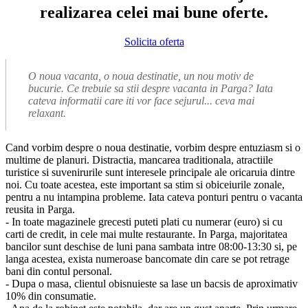
realizarea celei mai bune oferte.
Solicita oferta
O noua vacanta, o noua destinatie, un nou motiv de
bucurie. Ce trebuie sa stii despre vacanta in Parga? Iata
cateva informatii care iti vor face sejurul... ceva mai
relaxant.
Cand vorbim despre o noua destinatie, vorbim despre entuziasm si o
multime de planuri. Distractia, mancarea traditionala, atractiile
turistice si suvenirurile sunt interesele principale ale oricaruia dintre
noi. Cu toate acestea, este important sa stim si obiceiurile zonale,
pentru a nu intampina probleme. Iata cateva ponturi pentru o vacanta
reusita in Parga.
- In toate magazinele grecesti puteti plati cu numerar (euro) si cu
carti de credit, in cele mai multe restaurante. In Parga, majoritatea
bancilor sunt deschise de luni pana sambata intre 08:00-13:30 si, pe
langa acestea, exista numeroase bancomate din care se pot retrage
bani din contul personal.
- Dupa o masa, clientul obisnuieste sa lase un bacsis de aproximativ
10% din consumatie.