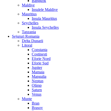
Bangkok
Maldive
Insulele Maldive
Mauritius
Insula Mauritius
Seychelles
Insula Seychelles
Tanzania
Sejururi Romania
Delta Dunarii
Litoral
Constanta
Costinesti
Eforie Nord
Eforie Sud
Jupiter
Mamaia
Mangalia
Neptun
Olimp
Saturn
Venus
Munte
Bran
Brasov